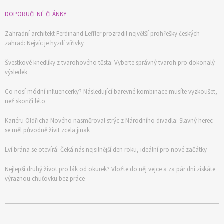
DOPORUČENÉ ČLÁNKY
Zahradní architekt Ferdinand Leffler prozradil největší prohřešky českých
zahrad: Nejvíc je hyzdí vířivky
Švestkové knedlíky z tvarohového těsta: Vyberte správný tvaroh pro dokonalý
výsledek
Co nosí módní influencerky? Následující barevné kombinace musíte vyzkoušet,
než skončí léto
Kariéru Oldřicha Nového nasměroval strýc z Národního divadla: Slavný herec
se měl původně živit zcela jinak
Lví brána se otevírá: Čeká nás nejsilnější den roku, ideální pro nové začátky
Nejlepší druhý život pro lák od okurek? Vložte do něj vejce a za pár dní získáte
výraznou chuťovku bez práce