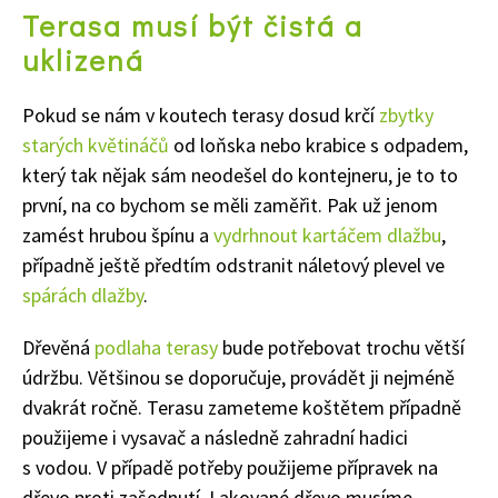
Terasa musí být čistá a
uklizená
Pokud se nám v koutech terasy dosud krčí
zbytky
starých květináčů
od loňska nebo krabice s odpadem,
který tak nějak sám neodešel do kontejneru, je to to
první, na co bychom se měli zaměřit. Pak už jenom
zamést hrubou špínu a
vydrhnout kartáčem dlažbu
,
případně ještě předtím odstranit náletový plevel ve
spárách dlažby
.
Dřevěná
podlaha terasy
bude potřebovat trochu větší
údržbu. Většinou se doporučuje, provádět ji nejméně
dvakrát ročně. Terasu zameteme koštětem případně
použijeme i vysavač a následně zahradní hadici
s vodou. V případě potřeby použijeme přípravek na
dřevo proti zašednutí. Lakované dřevo musíme