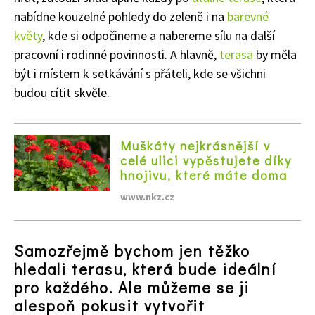
nabídne kouzelné pohledy do zeleně i na
barevné
květy
, kde si odpočineme a nabereme sílu na další
pracovní i rodinné povinnosti. A hlavně,
terasa
by měla
být i místem k setkávání s přáteli, kde se všichni
budou cítit skvěle.
Muškáty nejkrásnější v
celé ulici vypěstujete díky
hnojivu, které máte doma
www.nkz.cz
Samozřejmě bychom jen těžko
hledali terasu, která bude ideální
pro každého. Ale můžeme se ji
alespoň pokusit vytvořit