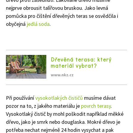
nejprve obrousit talířovou bruskou. Jako levná
pomůcka pro čištění dřevěných teras se osvědčila i
obyčejná
jedlá soda
.
Dřevěná terasa: který
materiál vybrat?
www.nkz.cz
Při používání
vysokotlakých čističů
musíme dávat
pozor na to, z jakého materiálu je
povrch terasy
.
Vysokotlaký čistič by mohl poškodit například měkké
dřevo, jako je smrk nebo douglaska. Mokré dřevo je
potřeba nechat nejméně 24 hodin vysychat a pak