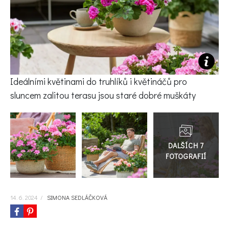
KVÍZY A TESTY
Ideálními květinami do truhlíků i květináčů pro
sluncem zalitou terasu jsou staré dobré muškáty
Přejít
do
galerie
14. 6. 2024
/
SIMONA SEDLÁČKOVÁ