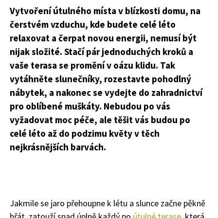
Vytvoření útulného místa v blízkosti domu, na
čerstvém vzduchu, kde budete celé léto
relaxovat a čerpat novou energii, nemusí být
nijak složité. Stačí pár jednoduchých kroků a
vaše terasa se promění v oázu klidu. Tak
vytáhněte slunečníky, rozestavte pohodlný
nábytek, a nakonec se vydejte do zahradnictví
pro oblíbené muškáty. Nebudou po vás
vyžadovat moc péče, ale těšit vás budou po
celé léto až do podzimu květy v těch
nejkrásnějších barvách.
Jakmile se jaro přehoupne k létu a slunce začne pěkně
hřát, zatouží snad úplně každý po
útulné terase
, která