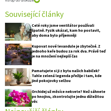
Související články
Celé roky jsme ventilátor používali
špatně. Fyzik ukázal, kam ho postavit,
aby doma bylo příjemněji
Kupovat nové levandule je zbytečné. Z
jednoho keře budou za rok dva. Právě teď
je na množení nejlepší čas
Pamatujete si ji z bytu našich babiček?
Tahle zelená legenda přežije i tam, kde
jiné pokojovky selžou
Orchidej už měsíce nekvete? Než sáhnete
po hnojivu, zkontrolujte jednu důležitou
věc