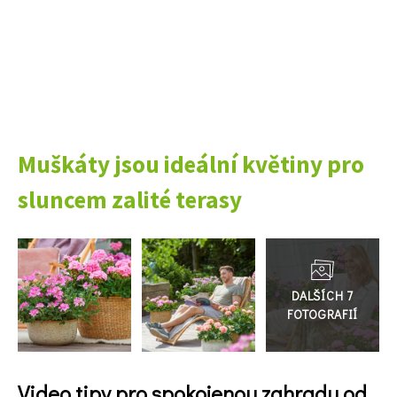
Muškáty jsou ideální květiny pro
sluncem zalité terasy
Přejít
do
galerie
74 Kč
Objednat >
Video tipy pro spokojenou zahradu od