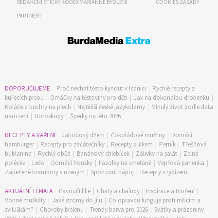
REDAKČNÍ ETICKÝ KODEX
MARIANNE BYDLENÍ
COOKIES ZÁSADY
PARTNEŘI
DOPORUČUJEME
Proč nechat těsto kynout v lednici
|
Rychlé recepty z
kuřecích prsou
|
Omáčky na těstoviny pro děti
|
Jak na dokonalou drobenku
|
Koláče a buchty na plech
|
Nejtěžší české jazykolamy
|
Minulý život podle data
narození
|
Horoskopy
|
Šperky na léto 2026
RECEPTY A VAŘENÍ
Jahodový džem
|
Čokoládové muffiny
|
Domácí
hamburger
|
Recepty pro začátečníky
|
Recepty s lilkem
|
Perník
|
Třešňová
bublanina
|
Rychlý oběd
|
Banánový chlebíček
|
Zálivky na salát
|
Zelná
polévka
|
Lečo
|
Domácí housky
|
Fazolky na smetaně
|
Vepřová panenka
|
Zapečené brambory s uzeným
|
Sportovní nápoj
|
Recepty s rybízem
AKTUÁLNÍ TÉMATA
Pavoučí lilie
|
Chaty a chalupy
|
Inspirace a tvoření
|
Vonné muškáty
|
Jaké stromy do jílu
|
Co opravdu funguje proti mšicím a
sviluškám?
|
Choroby brslenu
|
Trendy barva pro 2026
|
Svátky a prázdniny