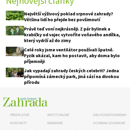
Nejnovější články
Největší výživový poklad srpnové zahrady?
Většina lidí ho přejde bez povšimnutí
Právě teď voní nejkrásněji. Z pár bylinek a
krabičky od vajec vytvoříte voňavého andílka,
který vydrží až do zimy
Celé roky jsme ventilátor používali špatně.
Fyzik ukázal, kam ho postavit, aby doma bylo
příjemněji
Jak vypadají zahrady českých celebrit? Jedna
připomíná zámecký park, jiná sází na divokou
přírodu
PŘEDPLATNÉ
APETITONLINE
OBCHODNÍ PODMÍNKY
KONTAKTY
MARIANNE
OCHRANA SOUKROMÍ