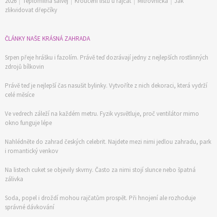
2026
|
Teplomilná šalvěj
|
Kroucení listů u rajčat
|
Mitrovnička
|
Jak
zlikvidovat dřepčíky
ČLÁNKY NAŠE KRÁSNÁ ZAHRADA
Srpen přeje hrášku i fazolím. Právě teď dozrávají jedny z nejlepších rostlinných
zdrojů bílkovin
Právě teď je nejlepší čas nasušit bylinky. Vytvoříte z nich dekoraci, která vydrží
celé měsíce
Ve vedrech záleží na každém metru. Fyzik vysvětluje, proč ventilátor mimo
okno funguje lépe
Nahlédněte do zahrad českých celebrit. Najdete mezi nimi jedlou zahradu, park
i romantický venkov
Na listech cuket se objevily skvrny. Často za nimi stojí slunce nebo špatná
zálivka
Soda, popel i droždí mohou rajčatům prospět. Při hnojení ale rozhoduje
správné dávkování