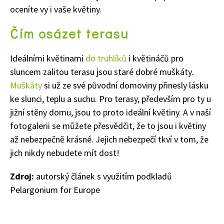
oceníte vy i vaše květiny.
Čím osázet terasu
Ideálními květinami
do truhlíků
i květináčů pro
sluncem zalitou terasu jsou staré dobré muškáty.
Muškáty
si už ze své původní domoviny přinesly lásku
ke slunci, teplu a suchu. Pro terasy, především pro ty u
jižní stěny domu, jsou to proto ideální květiny. A v naší
fotogalerii se můžete přesvědčit, že to jsou i květiny
až nebezpečně krásné. Jejich nebezpečí tkví v tom, že
65 Kč
Objednat >
jich nikdy nebudete mít dost!
Naše krásná zahrada Speciál
Zdroj:
autorský článek s využitím podkladů
Pelargonium for Europe