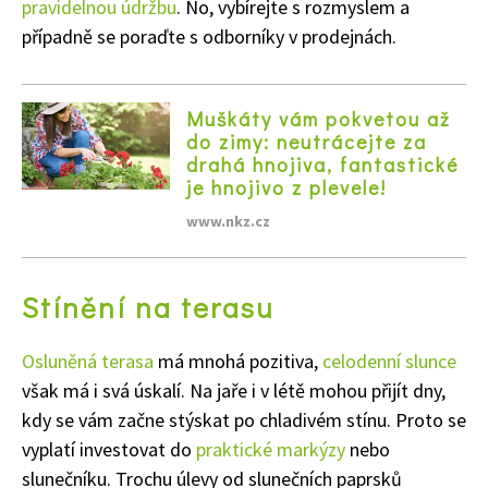
pravidelnou údržbu
. No, vybírejte s rozmyslem a
případně se poraďte s odborníky v prodejnách.
Muškáty vám pokvetou až
do zimy: neutrácejte za
drahá hnojiva, fantastické
je hnojivo z plevele!
Naše krásná zahrada
www.nkz.cz
Stínění na terasu
Osluněná terasa
má mnohá pozitiva,
celodenní slunce
však má i svá úskalí. Na jaře i v létě mohou přijít dny,
kdy se vám začne stýskat po chladivém stínu. Proto se
vyplatí investovat do
praktické markýzy
nebo
slunečníku. Trochu úlevy od slunečních paprsků