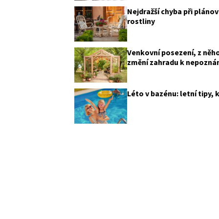
Nejdražší chyba při plánov
rostliny
Venkovní posezení, z něh
změní zahradu k nepozná
Léto v bazénu: letní tipy,