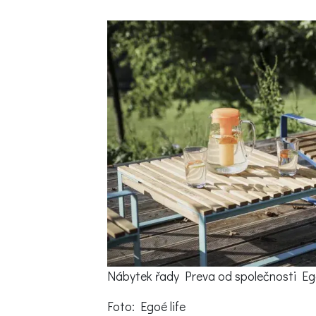
Trvalky
Vodní rostliny
Růže
VIDEA
VOLN
Zahradn
Zelená
Domácí
Dekora
Zajíma
Nábytek řady Preva od společnosti Egoé 
Foto: Egoé life