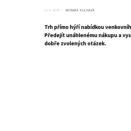
21. 6. 2019
/
MONIKA KULHAVÁ
Trh přímo hýří nabídkou venkovního
Předejít unáhlenému nákupu a vys
dobře zvolených otázek.