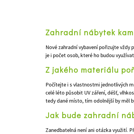
Zahradní nábytek kam
Nové zahradní vybavení pořizujte vždy p
je i
poč
et
osob, které ho budou využívat
Z jakého materiálu poř
Počítejte i s vlastnostmi jednotlivých 
celé léto působit UV záření, déšť, vlhkos
tedy dané místo, tím odolnější by měl b
Jak bude zahradní ná
Zanedbatelná není ani otázka využití. Př