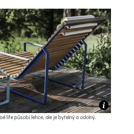
Ý ČAS
SOUTĚŽTE O CENY
KVÍZY
í turistika
 domácnost
 mazlíčci
ce
vosti
life působí lehce, ale je bytelný a odolný.