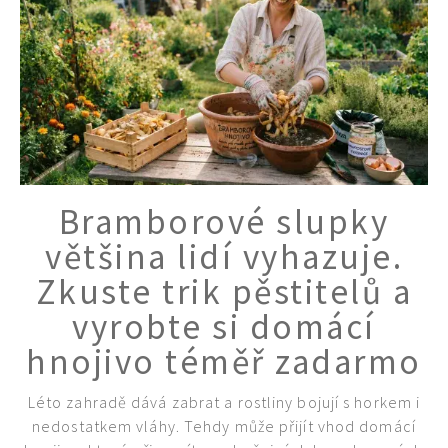
Bramborové slupky
většina lidí vyhazuje.
Zkuste trik pěstitelů a
vyrobte si domácí
hnojivo téměř zadarmo
Léto zahradě dává zabrat a rostliny bojují s horkem i
nedostatkem vláhy. Tehdy může přijít vhod domácí