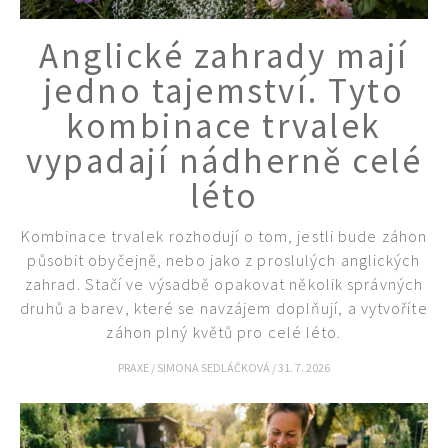
Anglické zahrady mají
jedno tajemství. Tyto
kombinace trvalek
vypadají nádherně celé
léto
Kombinace trvalek rozhodují o tom, jestli bude záhon
působit obyčejně, nebo jako z proslulých anglických
zahrad. Stačí ve výsadbě opakovat několik správných
druhů a barev, které se navzájem doplňují, a vytvoříte
záhon plný květů pro celé léto.
PRAXE
/
SIMONA SEDLÁČKOVÁ
/
31. 7. 2026