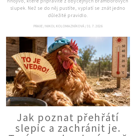
hnojivo, které připravíte z obyčejných bramborových
slupek. Než se do něj pustíte, vyplatí se znát jedno
důležité pravidlo.
PRAXE
/
NIKOL KOLOMAZNÍKOVÁ
/
31. 7. 2026
Jak poznat přehřátí
slepic a zachránit je.