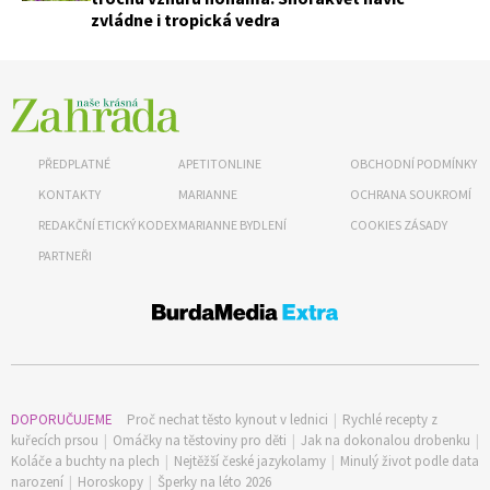
zvládne i tropická vedra
PŘEDPLATNÉ
APETITONLINE
OBCHODNÍ PODMÍNKY
KONTAKTY
MARIANNE
OCHRANA SOUKROMÍ
REDAKČNÍ ETICKÝ KODEX
MARIANNE BYDLENÍ
COOKIES ZÁSADY
PARTNEŘI
DOPORUČUJEME
Proč nechat těsto kynout v lednici
|
Rychlé recepty z
kuřecích prsou
|
Omáčky na těstoviny pro děti
|
Jak na dokonalou drobenku
|
Koláče a buchty na plech
|
Nejtěžší české jazykolamy
|
Minulý život podle data
narození
|
Horoskopy
|
Šperky na léto 2026