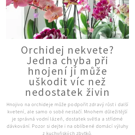
Orchidej nekvete?
Jedna chyba při
hnojení jí může
uškodit víc než
nedostatek živin
Hnojivo na orchideje může podpořit zdravý růst i další
kvetení, ale samo o sobě nestačí. Mnohem důležitější
je správná vodní lázeň, dostatek světla a střídmé
dávkování. Pozor si dejte i na oblíbené domácí výluhy
z kuchyňských zbytků.