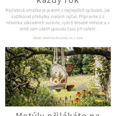
Rajčatová omáčka je jedním z nejlepších způsobů, jak
zužitkovat přebytky zralých rajčat. Připravíte ji z
několika základních surovin, vydrží dlouhé měsíce a v
zimě vám ušetří spoustu času při vaření.
PRAXE
/
MARTINA PILZOVÁ
/
31. 7. 2026