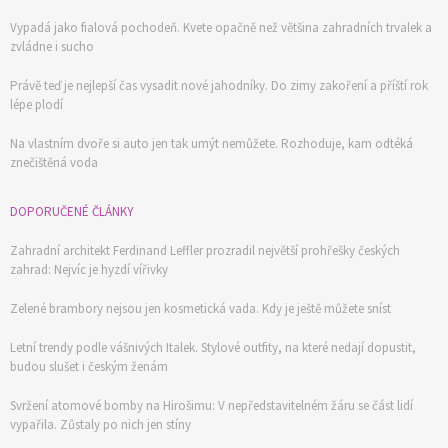
Vypadá jako fialová pochodeň. Kvete opačně než většina zahradních trvalek a
zvládne i sucho
Právě teď je nejlepší čas vysadit nové jahodníky. Do zimy zakoření a příští rok
lépe plodí
Na vlastním dvoře si auto jen tak umýt nemůžete. Rozhoduje, kam odtéká
znečištěná voda
DOPORUČENÉ ČLÁNKY
Zahradní architekt Ferdinand Leffler prozradil největší prohřešky českých
zahrad: Nejvíc je hyzdí vířivky
Zelené brambory nejsou jen kosmetická vada. Kdy je ještě můžete sníst
Letní trendy podle vášnivých Italek. Stylové outfity, na které nedají dopustit,
budou slušet i českým ženám
Svržení atomové bomby na Hirošimu: V nepředstavitelném žáru se část lidí
vypařila. Zůstaly po nich jen stíny