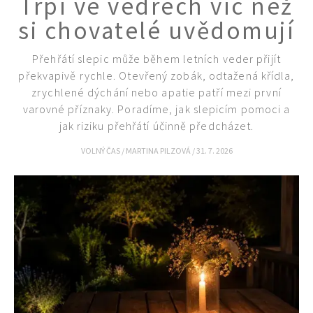
Trpí ve vedrech víc než
si chovatelé uvědomují
Naše krásná zahrada
Přehřátí slepic může během letních veder přijít
překvapivě rychle. Otevřený zobák, odtažená křídla,
zrychlené dýchání nebo apatie patří mezi první
varovné příznaky. Poradíme, jak slepicím pomoci a
jak riziku přehřátí účinně předcházet.
VOLNÝ ČAS
/
MARTINA PILZOVÁ
/
31. 7. 2026