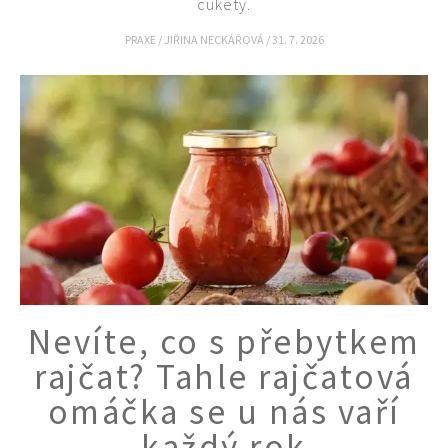
cukety.
PRAXE
/
JIŘINA NECKÁŘOVÁ
/
31. 7. 2026
Nevíte, co s přebytkem
rajčat? Tahle rajčatová
omáčka se u nás vaří
každý rok