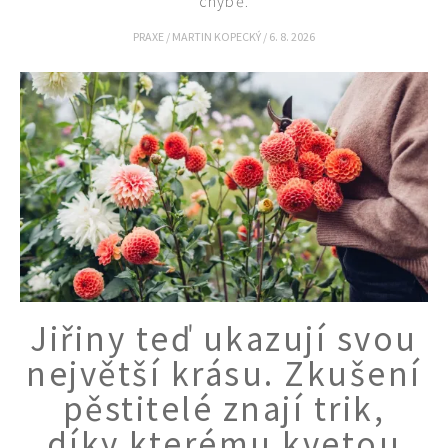
chybě.
PRAXE
/
MARTIN KOPECKÝ
/
6. 8. 2026
Jiřiny teď ukazují svou
největší krásu. Zkušení
pěstitelé znají trik,
díky kterému kvetou