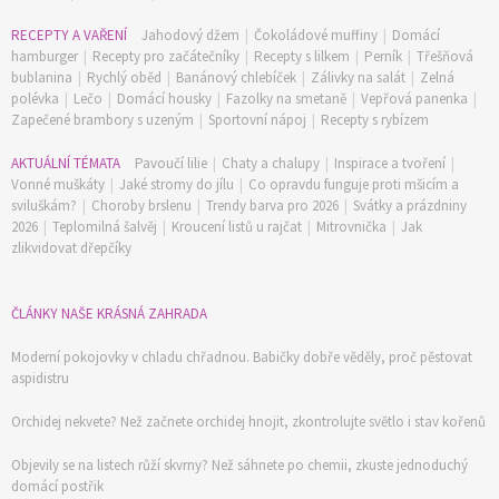
RECEPTY A VAŘENÍ
Jahodový džem
|
Čokoládové muffiny
|
Domácí
hamburger
|
Recepty pro začátečníky
|
Recepty s lilkem
|
Perník
|
Třešňová
bublanina
|
Rychlý oběd
|
Banánový chlebíček
|
Zálivky na salát
|
Zelná
polévka
|
Lečo
|
Domácí housky
|
Fazolky na smetaně
|
Vepřová panenka
|
Zapečené brambory s uzeným
|
Sportovní nápoj
|
Recepty s rybízem
AKTUÁLNÍ TÉMATA
Pavoučí lilie
|
Chaty a chalupy
|
Inspirace a tvoření
|
Vonné muškáty
|
Jaké stromy do jílu
|
Co opravdu funguje proti mšicím a
sviluškám?
|
Choroby brslenu
|
Trendy barva pro 2026
|
Svátky a prázdniny
2026
|
Teplomilná šalvěj
|
Kroucení listů u rajčat
|
Mitrovnička
|
Jak
zlikvidovat dřepčíky
ČLÁNKY NAŠE KRÁSNÁ ZAHRADA
Moderní pokojovky v chladu chřadnou. Babičky dobře věděly, proč pěstovat
aspidistru
Orchidej nekvete? Než začnete orchidej hnojit, zkontrolujte světlo i stav kořenů
Objevily se na listech růží skvrny? Než sáhnete po chemii, zkuste jednoduchý
domácí postřik