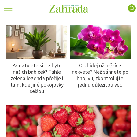
keře
a
Ferdinand
Trvalky
příroda
radí
Vodní
Nářadí
Skip
ZahrAppka
rostliny
a
to
ATLAS ROSTLIN
Inspirace
technika
Růže
main
Voda
Užitková
content
PRAXE
na
zahrada
zahradě
ZAHRADNÍ ARCHITEKTURA
Stavby
Zahradní
a
Pamatujete si ji z bytu
Orchidej už měsíce
Zahrady
turistika
PORADNA
e
našich babiček? Tahle
nekvete? Než sáhnete po
slavných
Zelená
zelená legenda přežije i
hnojivu, zkontrolujte
Návštěvy
domácnost
ZAHRADY
tam, kde jiné pokojovky
jednu důležitou věc
zahrad
selžou
Domácí
VIDEA
mazlíčci
Dekorace
VOLNÝ ČAS
Zajímavosti
SOUTĚŽTE O CENY