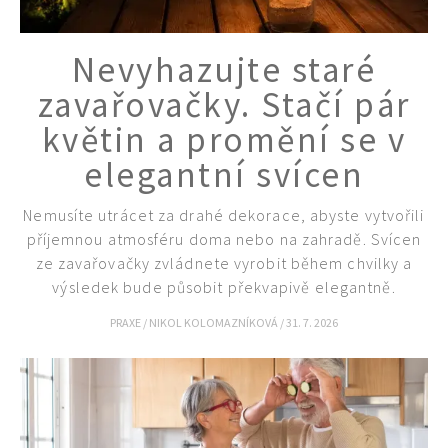
Nevyhazujte staré
zavařovačky. Stačí pár
květin a promění se v
65 Kč
elegantní svícen
Objednat >
Naše krásná zahrada Speciál
Nemusíte utrácet za drahé dekorace, abyste vytvořili
příjemnou atmosféru doma nebo na zahradě. Svícen
ze zavařovačky zvládnete vyrobit během chvilky a
výsledek bude působit překvapivě elegantně.
PRAXE
/
NIKOL KOLOMAZNÍKOVÁ
/
31. 7. 2026