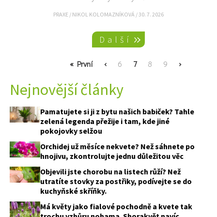
PRAXE
/
NIKOL KOLOMAZNÍKOVÁ
/
30. 7. 2026
Pagination
Další
First
« První
Previous
‹
Page
6
Current
7
Page
8
Page
9
Next
›
page
page
page
page
Nejnovější články
Pamatujete si ji z bytu našich babiček? Tahle
zelená legenda přežije i tam, kde jiné
pokojovky selžou
Orchidej už měsíce nekvete? Než sáhnete po
hnojivu, zkontrolujte jednu důležitou věc
Objevili jste chorobu na listech růží? Než
utratíte stovky za postřiky, podívejte se do
kuchyňské skříňky.
Má květy jako fialové pochodně a kvete tak
trochu vzhůru nohama. Shorakvět navíc