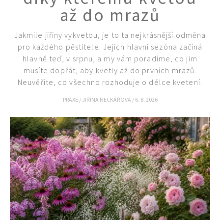
až do mrazů
Jakmile jiřiny vykvetou, je to ta nejkrásnější odměna
pro každého pěstitele. Jejich hlavní sezóna začíná
hlavně teď, v srpnu, a my vám poradíme, co jim
musíte dopřát, aby kvetly až do prvních mrazů.
Neuvěříte, co všechno rozhoduje o délce kvetení.
PRAXE
/
JIŘINA NECKÁŘOVÁ
/
6. 8. 2026