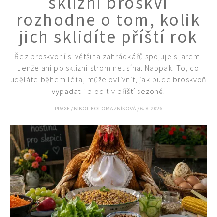
sklizni broskví
rozhodne o tom, kolik
jich sklidíte příští rok
Řez broskvoní si většina zahrádkářů spojuje s jarem.
Jenže ani po sklizni strom neusíná. Naopak. To, co
uděláte během léta, může ovlivnit, jak bude broskvoň
vypadat i plodit v příští sezoně.
PRAXE
/
NIKOL KOLOMAZNÍKOVÁ
/
6. 8. 2026