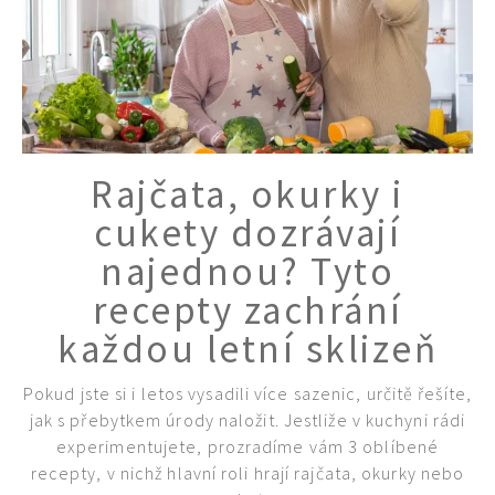
Rajčata, okurky i
cukety dozrávají
najednou? Tyto
74 Kč
recepty zachrání
Objednat >
každou letní sklizeň
Pokud jste si i letos vysadili více sazenic, určitě řešíte,
jak s přebytkem úrody naložit. Jestliže v kuchyni rádi
experimentujete, prozradíme vám 3 oblíbené
recepty, v nichž hlavní roli hrají rajčata, okurky nebo