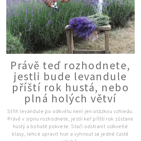
Právě teď rozhodnete,
jestli bude levandule
příští rok hustá, nebo
plná holých větví
Střih levandule po odkvětu není jen otázkou vzhledu.
Právě v srpnu rozhodnete, jestli keř příští rok zůstane
hustý a bohatě pokvete. Stačí odstranit odkvetlé
klasy, lehce upravit tvar a vyhnout se jedné časté