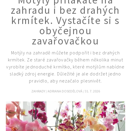
Motýly přilákáte na
zahradu i bez drahých
krmítek. Vystačíte si s
obyčejnou
zavařovačkou
Motýly na zahradě můžete podpořit i bez drahých
krmítek. Ze staré zavařovačky během několika minut
vyrobíte jednoduché krmítko, které motýlům nabídne
sladký zdroj energie. Důležité je ale dodržet jedno
pravidlo, aby nezačalo plesnivět.
ZAHRADY
/
ADRIANA DOSEDĚLOVÁ
/
31. 7. 2026