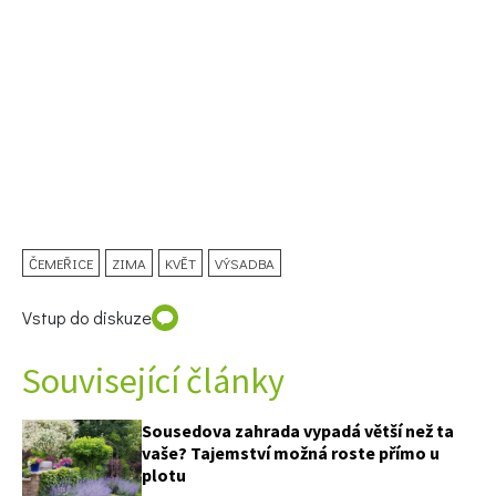
ČEMEŘICE
ZIMA
KVĚT
VÝSADBA
Vstup do diskuze
74 Kč
Objednat >
Související články
Sousedova zahrada vypadá větší než ta
vaše? Tajemství možná roste přímo u
plotu