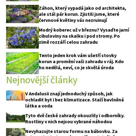
Záhon, který vypadá jako od architekta,
ale stál pár korun. Zjistili jsme, které
červnové květiny vás nezruinují
Modrý koberec už v březnu? Vysaďte jarní
cibuloviny na skalku i pod stromy. Po
zimě rozzáří celou zahradu
Tento jeden krok vám ušetří stovky
korun a promění vaši zahradu v ráj. Kdo
ho nedělá, neví, co je skvělá úroda
Nejnovější články
V Andalusii znají jednoduchý způsob, jak
ochladit byt i bez klimatizace. Stačí bavlněná
látka a voda
Tyto dvě české zahrady okouzlily i odborníky.
Rostliny v nich nejsou vybrané náhodou
Nevyhazujte starou formu na bábovku. Za