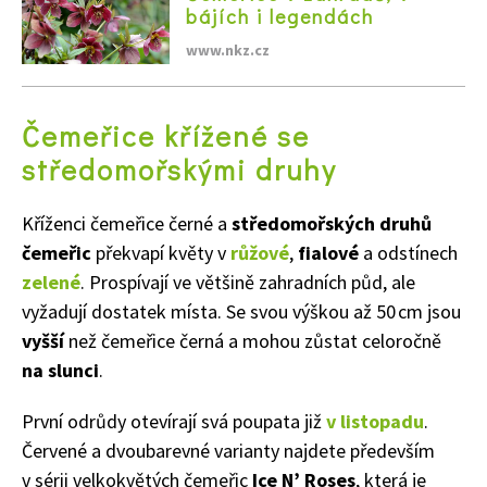
bájích i legendách
www.nkz.cz
Čemeřice křížené se
středomořskými druhy
Kříženci čemeřice černé a
středomořských druhů
čemeřic
překvapí květy v
růžové
,
fialové
a odstínech
zelené
. Prospívají ve většině zahradních půd, ale
vyžadují dostatek místa. Se svou výškou až 50 cm jsou
vyšší
než čemeřice černá a mohou zůstat celoročně
na slunci
.
První odrůdy otevírají svá poupata již
v listopadu
.
Červené a dvoubarevné varianty najdete především
v sérii velkokvětých čemeřic
Ice N’ Roses
, která je