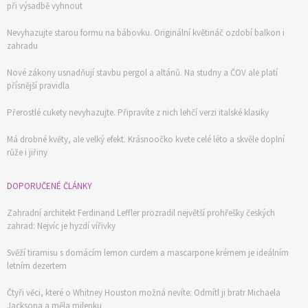
při výsadbě vyhnout
Nevyhazujte starou formu na bábovku. Originální květináč ozdobí balkon i
zahradu
Nové zákony usnadňují stavbu pergol a altánů. Na studny a ČOV ale platí
přísnější pravidla
Přerostlé cukety nevyhazujte. Připravíte z nich lehčí verzi italské klasiky
Má drobné květy, ale velký efekt. Krásnoočko kvete celé léto a skvěle doplní
růže i jiřiny
DOPORUČENÉ ČLÁNKY
Zahradní architekt Ferdinand Leffler prozradil největší prohřešky českých
zahrad: Nejvíc je hyzdí vířivky
Svěží tiramisu s domácím lemon curdem a mascarpone krémem je ideálním
letním dezertem
Čtyři věci, které o Whitney Houston možná nevíte: Odmítl ji bratr Michaela
Jacksona a měla milenku