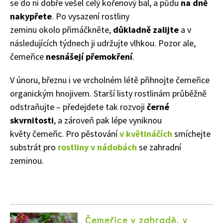
se do ní dobře vešel celý kořenový bal, a půdu
na dně
nakypřete
. Po vysazení rostliny
zeminu okolo přimáčkněte,
důkladně zalijte
a v
následujících týdnech ji udržujte vlhkou. Pozor ale,
čemeřice
nesnášejí přemokření
.
V únoru, březnu i ve vrcholném létě přihnojte čemeřice
organickým hnojivem. Starší listy rostlinám průběžně
odstraňujte – předejdete tak rozvoji
černé
skvrnitosti
, a zároveň pak lépe vyniknou
květy čemeřic. Pro pěstování
v květináčích
smíchejte
substrát pro
rostliny v nádobách
se zahradní
zeminou.
Čemeřice v zahradě, v