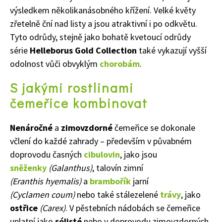
výsledkem několikanásobného křížení. Velké květy
zřetelně ční nad listy a jsou atraktivní i po odkvětu.
Tyto odrůdy, stejně jako bohatě kvetoucí odrůdy
série
Helleborus Gold Collection
také vykazují vyšší
Naše krásná zahrada
odolnost vůči obvyklým
chorobám
.
S jakými rostlinami
čemeřice kombinovat
Nenáročné
a
zimovzdorné
čemeřice se dokonale
včlení do každé zahrady – především v půvabném
doprovodu časných
cibulovin
, jako jsou
sněženky
(Galanthus)
, talovín zimní
(Eranthis hyemalis)
a
brambořík
jarní
(Cyclamen coum)
nebo také stálezelené
trávy
, jako
ostřice
(Carex)
. V pěstebních nádobách se čemeřice
uplatní jako
sólisté
nebo v doprovodu zimovzdorných