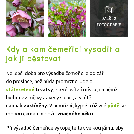
Přejít
do
galerie
Kdy a kam čemeřici vysadit a
jak ji pěstovat
Nejlepší doba pro výsadbu čemeřic je od září
do prosince, než půda promrzne. Jde o
stálezelené
trvalky
, které uvítají místo, na němž
budou v zimě vystaveny slunci, a v létě
naopak
zastíněny
. V humózní, kypré a úživné
půdě
se
mohou čemeřice dožít
značného věku
.
Při výsadbě čemeřice vykopejte tak velkou jámu, aby