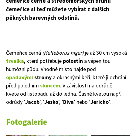
čemeřice černé a středomořských druhů
čemeřice si teď můžete vybírat z dalších
pěkných barevných odstínů.
Čemeřice černá
(Helleborus niger)
je až 30 cm vysoká
trvalka
, která potřebuje
polostín
a vápenitou
humózní půdu. Vhodné místo najde pod
opadavými
stromy
a okrasnými keři, které ji ochrání
před poledním
sluncem
. V závislosti na odrůdě
kvete od listopadu až do ledna. Časně kvetou např.
odrůdy ’
Jacob
’, ’
Jesko
’, ’
Diva
’ nebo ’
Jericho
’.
Fotogalerie