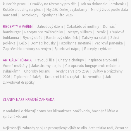
kuřecích prsou
|
Omáčky na těstoviny pro děti
|
Jak na dokonalou drobenku
|
Koláče a buchty na plech
|
Nejtěžší české jazykolamy
|
Minulý život podle data
narození
|
Horoskopy
|
Šperky na léto 2026
RECEPTY A VAŘENÍ
Jahodový džem
|
Čokoládové muffiny
|
Domácí
hamburger
|
Recepty pro začátečníky
|
Recepty s lilkem
|
Perník
|
Třešňová
bublanina
|
Rychlý oběd
|
Banánový chlebíček
|
Zálivky na salát
|
Zelná
polévka
|
Lečo
|
Domácí housky
|
Fazolky na smetaně
|
Vepřová panenka
|
Zapečené brambory s uzeným
|
Sportovní nápoj
|
Recepty s rybízem
AKTUÁLNÍ TÉMATA
Pavoučí lilie
|
Chaty a chalupy
|
Inspirace a tvoření
|
Vonné muškáty
|
Jaké stromy do jílu
|
Co opravdu funguje proti mšicím a
sviluškám?
|
Choroby brslenu
|
Trendy barva pro 2026
|
Svátky a prázdniny
2026
|
Teplomilná šalvěj
|
Kroucení listů u rajčat
|
Mitrovnička
|
Jak
zlikvidovat dřepčíky
ČLÁNKY NAŠE KRÁSNÁ ZAHRADA
V Andalusii ochlazují domy bez klimatizace. Stačí voda, bavlněná látka a
správné větrání
Nejkrásnější zahrady spojuje promyšlený výběr rostlin. Architektka radí, čemu se