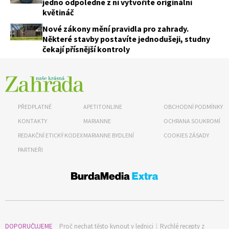
jedno odpoledne z ní vytvoříte originální
květináč
Nové zákony mění pravidla pro zahrady.
Některé stavby postavíte jednodušeji, studny
čekají přísnější kontroly
PŘEDPLATNÉ
APETITONLINE
OBCHODNÍ PODMÍNKY
KONTAKTY
MARIANNE
OCHRANA SOUKROMÍ
REDAKČNÍ ETICKÝ KODEX
MARIANNE BYDLENÍ
COOKIES ZÁSADY
PARTNEŘI
DOPORUČUJEME
Proč nechat těsto kynout v lednici
|
Rychlé recepty z