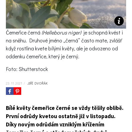
KVÍZY A TESTY
Čemeřice černá
(Helleborus niger)
je schopná kvést i
na sněhu. Druhové jméno „černá“ často mate, zvlášť
když rostlina kvete bílými květy, ale je odvozeno od
oddenku čemeřice, který je černý.
Foto: Shutterstock
23. 11. 2021
/
JIŘÍ DVOŘÁK
Bílé květy čemeřice černé se vždy těšily oblibě.
První odrůdy kvetou ostatně již v listopadu.
Díky novým odrůdám vzniklým křížením