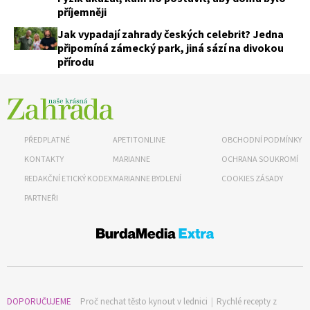
příjemněji
Jak vypadají zahrady českých celebrit? Jedna
připomíná zámecký park, jiná sází na divokou
přírodu
PŘEDPLATNÉ
APETITONLINE
OBCHODNÍ PODMÍNKY
KONTAKTY
MARIANNE
OCHRANA SOUKROMÍ
REDAKČNÍ ETICKÝ KODEX
MARIANNE BYDLENÍ
COOKIES ZÁSADY
PARTNEŘI
DOPORUČUJEME
Proč nechat těsto kynout v lednici
|
Rychlé recepty z