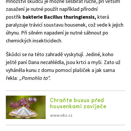
množství škůdců je možné sesbírat ručně, při větším
zasažení je nutné použít například přírodní
postřik
bakterie Bacillus thuringiensis,
která
paralyzuje trávicí soustavu housenek, což vede k jejich
úhynu. Při silném napadení je nutné sáhnout po
chemických insekticidech.
Škůdci se na této zahradě vyskytují. Jediné, koho
ještě paní Dana nezahlédla, jsou krtci a myši. Zato už
vyháněla kunu z domu pomocí plašiček a jak sama
řekla:
„Pomohlo to".
Chraňte buxus před
housenkami zavíječe
www.nkz.cz