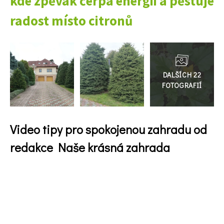
kde zpěvák čerpá energii a pěstuje
radost místo citronů
Přejít
do
galerie
Video tipy pro spokojenou zahradu od
redakce Naše krásná zahrada