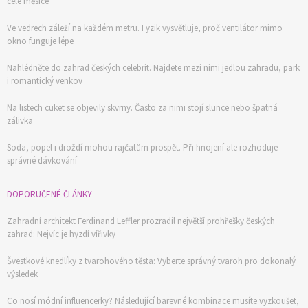
celé měsíce
Ve vedrech záleží na každém metru. Fyzik vysvětluje, proč ventilátor mimo
okno funguje lépe
Nahlédněte do zahrad českých celebrit. Najdete mezi nimi jedlou zahradu, park
i romantický venkov
Na listech cuket se objevily skvrny. Často za nimi stojí slunce nebo špatná
zálivka
Soda, popel i droždí mohou rajčatům prospět. Při hnojení ale rozhoduje
správné dávkování
DOPORUČENÉ ČLÁNKY
Zahradní architekt Ferdinand Leffler prozradil největší prohřešky českých
zahrad: Nejvíc je hyzdí vířivky
Švestkové knedlíky z tvarohového těsta: Vyberte správný tvaroh pro dokonalý
výsledek
Co nosí módní influencerky? Následující barevné kombinace musíte vyzkoušet,