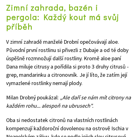
Zimní zahrada, bazén i
pergola: Každý kout má svůj
příběh
V zimní zahradě manželé Drobní opečovávají aloe.
Původní první rostlinu si přivezli z Dubaje a od té doby
úspěšně rozmnožují další rostliny. Kromě aloe paní
Dana miluje citrusy a pořídila si proto 3 druhy citrusů -
grep, mandarinku a citronovník. Je jí líto, že zatím její
vymazlené rostlinky nemají plody.
Milan Drobný poukázal:
„Ale daří se nám mít citrony na
každém rohu... alespoň na ubrusech".
Oba si nedostatek citronů na vlastních rostlinách
kompenzují každoroční dovolenou na ostrově Ischia v
Neapolském zálivu, kde se podle jejich slov citrusové