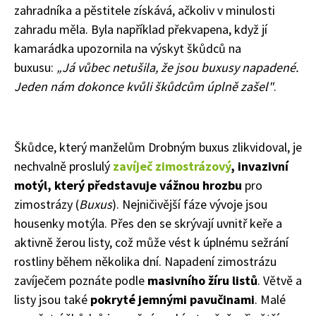
zahradníka a pěstitele získává, ačkoliv v minulosti
zahradu měla. Byla například překvapena, když jí
kamarádka upozornila na výskyt škůdců na
buxusu:
„Já vůbec netušila, že jsou buxusy napadené.
Jeden nám dokonce kvůli škůdcům úplně zašel"
.
Škůdce, který manželům Drobným buxus zlikvidoval, je
nechvalně proslulý
zavíječ zimostrázový
,
invazivní
motýl, který představuje vážnou hrozbu
pro
zimostrázy (
Buxus
). Nejničivější fáze vývoje jsou
housenky motýla. Přes den se skrývají uvnitř keře a
aktivně žerou listy, což může vést k úplnému sežrání
rostliny během několika dní. Napadení zimostrázu
zavíječem poznáte podle
masivního žíru listů
. Větvě a
listy jsou také
pokryté jemnými pavučinami
. Malé