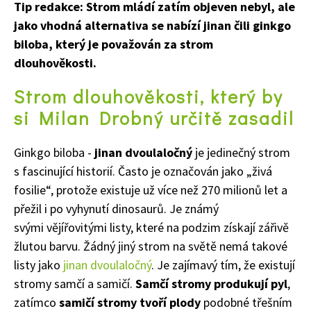
Naše krásná zahrada Speciál
Tip redakce: Strom mládí zatím objeven nebyl, ale
jako vhodná alternativa se nabízí jinan čili ginkgo
biloba, který je považován za strom
dlouhověkosti.
Strom dlouhověkosti, který by
si Milan Drobný určitě zasadil
Ginkgo biloba -
jinan dvoulaločný
je jedinečný strom
s fascinující historií. Často je označován jako „živá
fosilie“, protože existuje už více než 270 milionů let a
přežil i po vyhynutí dinosaurů. Je známý
svými vějířovitými listy, které na podzim získají zářivě
žlutou barvu. Žádný jiný strom na světě nemá takové
listy jako
jinan dvoulaločný
. Je zajímavý tím, že existují
stromy samčí a samičí.
Samčí stromy produkují pyl
,
zatímco
samičí stromy tvoří plody
podobné třešním