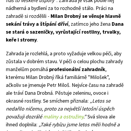
nás to veškeré úspory"
. Zahrada je však podle něj
nádherná a bydlení za to rozhodně stálo. Práci na
zahradě si rozdělili -
Milan Drobný se věnuje hlavně
sekání trávy a štípání dříví
, zatímco jeho žena
Dana
se stará o sazeničky, vyrůstající rostliny, trvalky,
keře i stromy
.
Zahrada je rozlehlá, a proto vyžaduje velkou péči, aby
zůstala v dobrém stavu. V péči o celou plochu zahrady
manželům pomáhá
profesionální zahradník
,
kterému Milan Drobný říká familiárně "Milošek",
ačkoliv se jmenuje Petr Miloš. Nejvíce času na zahradě
ale tráví Dana Drobná. Pěstuje zeleninu, ovoce i
okrasné rostliny. Se smíchem přiznala:
„Letos se
nedařilo ničemu, proto za největší letošní úspěch
považuji dozrálé
maliny a ostružiny
."
Svá slova ale
ihned doplnila:
„Také rybízu jsme letos měli hodně a