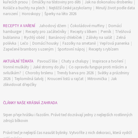
kuřecích prsou
|
Omáčky na těstoviny pro děti
|
Jak na dokonalou drobenku
|
Koláče a buchty na plech
|
Nejtěžší české jazykolamy
|
Minulý život podle data
narození
|
Horoskopy
|
Šperky na léto 2026
RECEPTY A VAŘENÍ
Jahodový džem
|
Čokoládové muffiny
|
Domácí
hamburger
|
Recepty pro začátečníky
|
Recepty s lilkem
|
Perník
|
Třešňová
bublanina
|
Rychlý oběd
|
Banánový chlebíček
|
Zálivky na salát
|
Zelná
polévka
|
Lečo
|
Domácí housky
|
Fazolky na smetaně
|
Vepřová panenka
|
Zapečené brambory s uzeným
|
Sportovní nápoj
|
Recepty s rybízem
AKTUÁLNÍ TÉMATA
Pavoučí lilie
|
Chaty a chalupy
|
Inspirace a tvoření
|
Vonné muškáty
|
Jaké stromy do jílu
|
Co opravdu funguje proti mšicím a
sviluškám?
|
Choroby brslenu
|
Trendy barva pro 2026
|
Svátky a prázdniny
2026
|
Teplomilná šalvěj
|
Kroucení listů u rajčat
|
Mitrovnička
|
Jak
zlikvidovat dřepčíky
ČLÁNKY NAŠE KRÁSNÁ ZAHRADA
Srpen přeje hrášku i fazolím. Právě teď dozrávají jedny z nejlepších rostlinných
zdrojů bílkovin
Právě teď je nejlepší čas nasušit bylinky. Vytvoříte z nich dekoraci, která vydrží