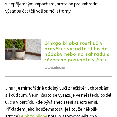
s nepříjemným zápachem, proto se pro zahradní
výsadbu častěji volí samčí stromy.
74 Kč
Objednat >
Ginkgo biloba rostl už v
pravěku: vysaďte si ho do
nádoby nebo na zahradu a
rázem se posunete v čase
www.nkz.cz
Jinan je mimořádně odolný vůči znečištění, chorobám
a škůdcům. Velmi často se vysazuje ve městech, podél
ulic a v parcích, kde bývá znečištění až extrémní.
Příkladem jeho houževnatosti je i to, že několik
stromů
ginkgo biloby
přežilo atomový výbuch v