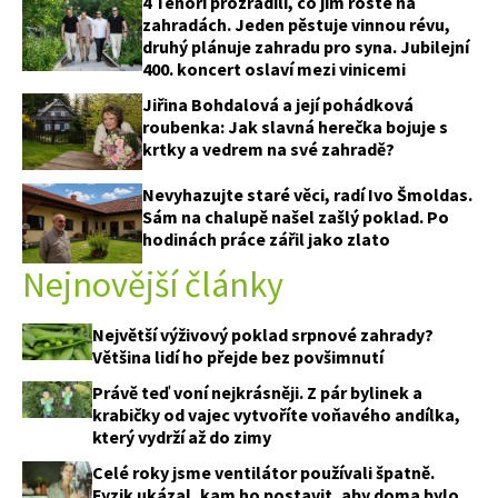
4 Tenoři prozradili, co jim roste na
zahradách. Jeden pěstuje vinnou révu,
druhý plánuje zahradu pro syna. Jubilejní
400. koncert oslaví mezi vinicemi
Jiřina Bohdalová a její pohádková
roubenka: Jak slavná herečka bojuje s
krtky a vedrem na své zahradě?
Nevyhazujte staré věci, radí Ivo Šmoldas.
Sám na chalupě našel zašlý poklad. Po
hodinách práce zářil jako zlato
Nejnovější články
Největší výživový poklad srpnové zahrady?
Většina lidí ho přejde bez povšimnutí
Právě teď voní nejkrásněji. Z pár bylinek a
krabičky od vajec vytvoříte voňavého andílka,
který vydrží až do zimy
Celé roky jsme ventilátor používali špatně.
Fyzik ukázal, kam ho postavit, aby doma bylo