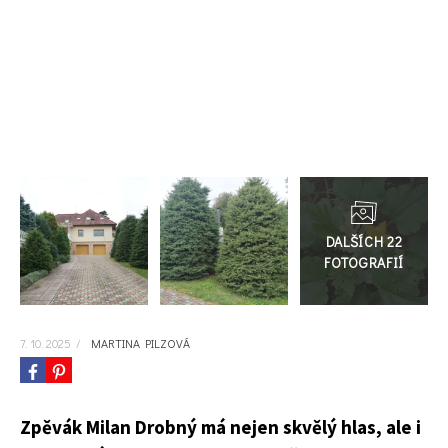
KVÍZY A TESTY
Přejít
do
galerie
7. 10. 2025
/
MARTINA PILZOVÁ
Zpěvák Milan Drobný má nejen skvělý hlas, ale i