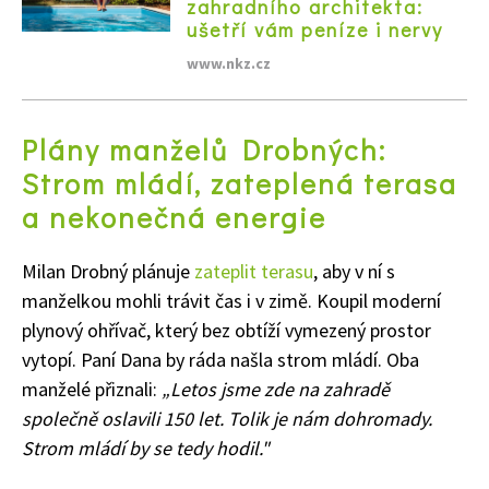
zahradního architekta:
ušetří vám peníze i nervy
www.nkz.cz
Plány manželů Drobných:
Strom mládí, zateplená terasa
a nekonečná energie
Milan Drobný plánuje
zateplit terasu
, aby v ní s
manželkou mohli trávit čas i v zimě. Koupil moderní
plynový ohřívač, který bez obtíží vymezený prostor
vytopí. Paní Dana by ráda našla strom mládí. Oba
manželé přiznali:
„Letos jsme zde na zahradě
společně oslavili 150 let. Tolik je nám dohromady.
65 Kč
Strom mládí by se tedy hodil."
Objednat >