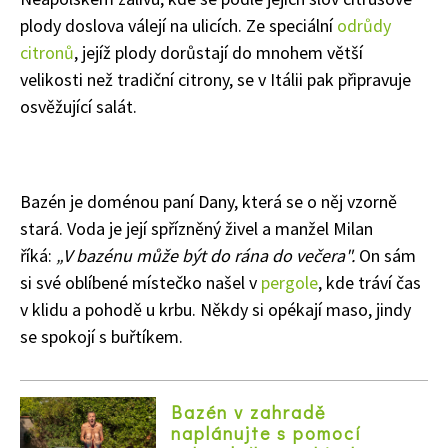
plody doslova válejí na ulicích. Ze speciální
odrůdy
citronů
, jejíž plody dorůstají do mnohem větší
velikosti než tradiční citrony, se v Itálii pak připravuje
osvěžující salát.
Bazén je doménou paní Dany, která se o něj vzorně
stará. Voda je její spřízněný živel a manžel Milan
říká:
„V bazénu může být do rána do večera".
On sám
si své oblíbené místečko našel v
pergole
, kde tráví čas
v klidu a pohodě u krbu. Někdy si opékají maso, jindy
Naše krásná zahrada
se spokojí s buřtíkem.
Bazén v zahradě
naplánujte s pomocí