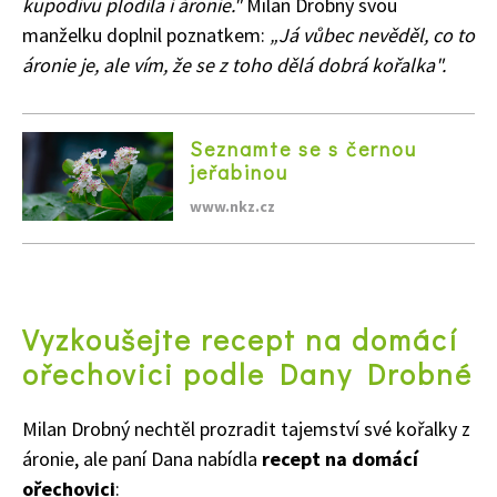
kupodivu plodila i áronie."
Milan Drobný svou
manželku doplnil poznatkem:
„Já vůbec nevěděl, co to
áronie je, ale vím, že se z toho dělá dobrá kořalka".
Seznamte se s černou
jeřabinou
www.nkz.cz
Vyzkoušejte recept na domácí
ořechovici podle Dany Drobné
Milan Drobný nechtěl prozradit tajemství své kořalky z
áronie, ale paní Dana nabídla
recept na domácí
ořechovici
: