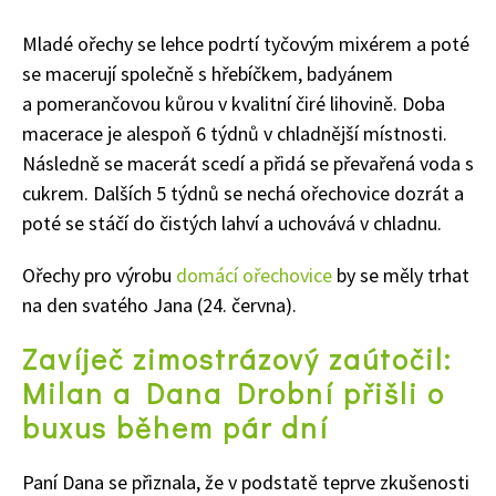
Mladé ořechy se lehce podrtí tyčovým mixérem a poté
se macerují společně s hřebíčkem, badyánem
a pomerančovou kůrou v kvalitní čiré lihovině. Doba
macerace je alespoň 6 týdnů v chladnější místnosti.
Následně se macerát scedí a přidá se převařená voda s
cukrem. Dalších 5 týdnů se nechá ořechovice dozrát a
poté se stáčí do čistých lahví a uchovává v chladnu.
Ořechy pro výrobu
domácí ořechovice
by se měly trhat
na den svatého Jana (24. června).
Zavíječ zimostrázový zaútočil:
Milan a Dana Drobní přišli o
buxus během pár dní
Paní Dana se přiznala, že v podstatě teprve zkušenosti