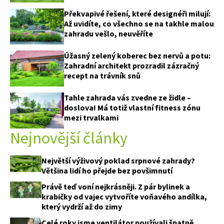
Překvapivé řešení, které designéři milují:
Až uvidíte, co všechno se na takhle malou
zahradu vešlo, neuvěříte
Úžasný zelený koberec bez nervů a potu:
Zahradní architekt prozradil zázračný
recept na trávník snů
Tahle zahrada vás zvedne ze židle –
doslova! Má totiž vlastní fitness zónu
mezi trvalkami
Nejnovější články
Největší výživový poklad srpnové zahrady?
Většina lidí ho přejde bez povšimnutí
Právě teď voní nejkrásněji. Z pár bylinek a
krabičky od vajec vytvoříte voňavého andílka,
který vydrží až do zimy
Celé roky jsme ventilátor používali špatně.