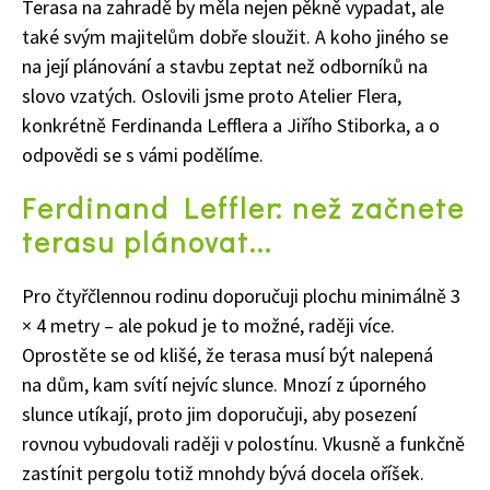
Terasa na zahradě by měla nejen pěkně vypadat, ale
také svým majitelům dobře sloužit. A koho jiného se
na její plánování a stavbu zeptat než odborníků na
slovo vzatých. Oslovili jsme proto Atelier Flera,
konkrétně Ferdinanda Lefflera a Jiřího Stiborka, a o
odpovědi se s vámi podělíme.
Ferdinand Leffler: než začnete
terasu plánovat...
Pro čtyřčlennou rodinu doporučuji plochu minimálně 3
× 4 metry – ale pokud je to možné, raději více.
Oprostěte se od klišé, že terasa musí být nalepená
na dům, kam svítí nejvíc slunce. Mnozí z úporného
slunce utíkají, proto jim doporučuji, aby posezení
rovnou vybudovali raději v polostínu. Vkusně a funkčně
zastínit pergolu totiž mnohdy bývá docela oříšek.