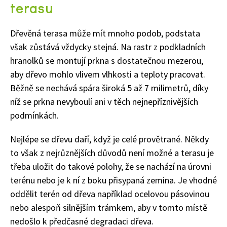
terasu
Dřevěná terasa může mít mnoho podob, podstata
však zůstává vždycky stejná. Na rastr z podkladních
hranolků se montují prkna s dostatečnou mezerou,
aby dřevo mohlo vlivem vlhkosti a teploty pracovat.
Běžně se nechává spára široká 5 až 7 milimetrů, díky
níž se prkna nevyboulí ani v těch nejnepříznivějších
podmínkách.
Nejlépe se dřevu daří, když je celé provětrané. Někdy
to však z nejrůznějších důvodů není možné a terasu je
třeba uložit do takové polohy, že se nachází na úrovni
terénu nebo je k ní z boku přisypaná zemina. Je vhodné
oddělit terén od dřeva například ocelovou pásovinou
nebo alespoň silnějším trámkem, aby v tomto místě
65 Kč
nedošlo k předčasné degradaci dřeva.
Objednat >