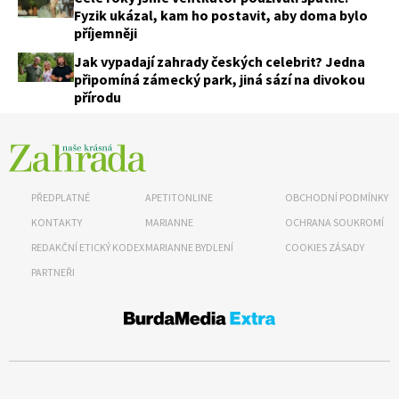
Fyzik ukázal, kam ho postavit, aby doma bylo
příjemněji
Jak vypadají zahrady českých celebrit? Jedna
připomíná zámecký park, jiná sází na divokou
přírodu
PŘEDPLATNÉ
APETITONLINE
OBCHODNÍ PODMÍNKY
KONTAKTY
MARIANNE
OCHRANA SOUKROMÍ
REDAKČNÍ ETICKÝ KODEX
MARIANNE BYDLENÍ
COOKIES ZÁSADY
PARTNEŘI