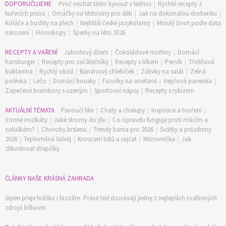
DOPORUČUJEME
Proč nechat těsto kynout v lednici
|
Rychlé recepty z
kuřecích prsou
|
Omáčky na těstoviny pro děti
|
Jak na dokonalou drobenku
|
Koláče a buchty na plech
|
Nejtěžší české jazykolamy
|
Minulý život podle data
narození
|
Horoskopy
|
Šperky na léto 2026
RECEPTY A VAŘENÍ
Jahodový džem
|
Čokoládové muffiny
|
Domácí
hamburger
|
Recepty pro začátečníky
|
Recepty s lilkem
|
Perník
|
Třešňová
bublanina
|
Rychlý oběd
|
Banánový chlebíček
|
Zálivky na salát
|
Zelná
polévka
|
Lečo
|
Domácí housky
|
Fazolky na smetaně
|
Vepřová panenka
|
Zapečené brambory s uzeným
|
Sportovní nápoj
|
Recepty s rybízem
AKTUÁLNÍ TÉMATA
Pavoučí lilie
|
Chaty a chalupy
|
Inspirace a tvoření
|
Vonné muškáty
|
Jaké stromy do jílu
|
Co opravdu funguje proti mšicím a
sviluškám?
|
Choroby brslenu
|
Trendy barva pro 2026
|
Svátky a prázdniny
2026
|
Teplomilná šalvěj
|
Kroucení listů u rajčat
|
Mitrovnička
|
Jak
zlikvidovat dřepčíky
ČLÁNKY NAŠE KRÁSNÁ ZAHRADA
Srpen přeje hrášku i fazolím. Právě teď dozrávají jedny z nejlepších rostlinných
zdrojů bílkovin