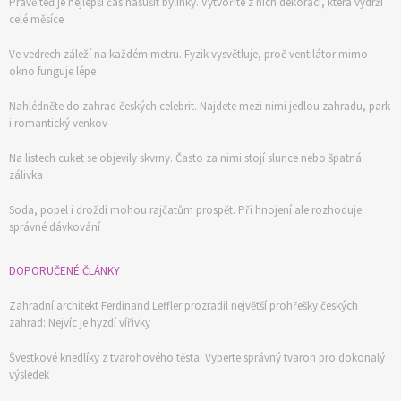
Právě teď je nejlepší čas nasušit bylinky. Vytvoříte z nich dekoraci, která vydrží
celé měsíce
Ve vedrech záleží na každém metru. Fyzik vysvětluje, proč ventilátor mimo
okno funguje lépe
Nahlédněte do zahrad českých celebrit. Najdete mezi nimi jedlou zahradu, park
i romantický venkov
Na listech cuket se objevily skvrny. Často za nimi stojí slunce nebo špatná
zálivka
Soda, popel i droždí mohou rajčatům prospět. Při hnojení ale rozhoduje
správné dávkování
DOPORUČENÉ ČLÁNKY
Zahradní architekt Ferdinand Leffler prozradil největší prohřešky českých
zahrad: Nejvíc je hyzdí vířivky
Švestkové knedlíky z tvarohového těsta: Vyberte správný tvaroh pro dokonalý
výsledek