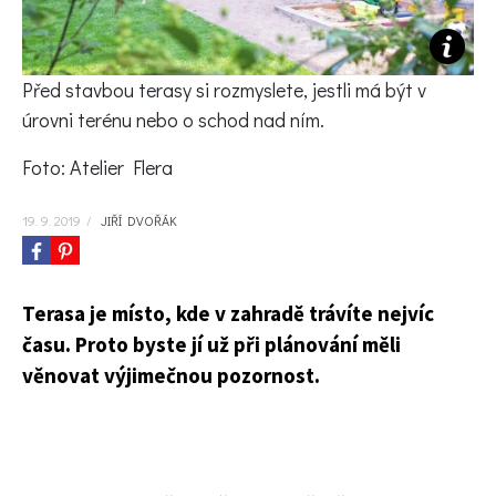
KVÍZY A TESTY
Před stavbou terasy si rozmyslete, jestli má být v
úrovni terénu nebo o schod nad ním.
Foto: Atelier Flera
19. 9. 2019
/
JIŘÍ DVOŘÁK
Terasa je místo, kde v zahradě trávíte nejvíc
času. Proto byste jí už při plánování měli
věnovat výjimečnou pozornost.