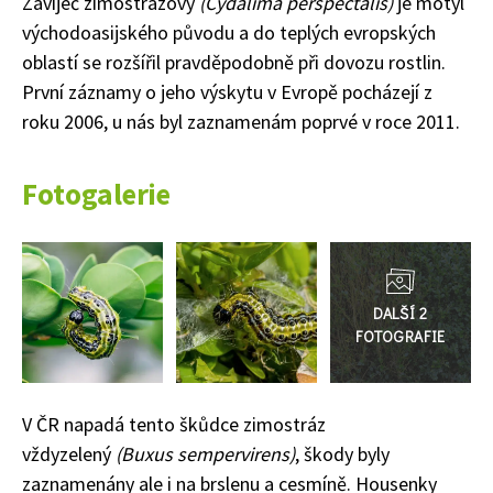
Zavíječ zimostrázový
(Cydalima perspectalis)
je motýl
východoasijského původu a do teplých evropských
oblastí se rozšířil pravděpodobně při dovozu rostlin.
První záznamy o jeho výskytu v Evropě pocházejí z
roku 2006, u nás byl zaznamenám poprvé v roce 2011.
Fotogalerie
Přejít
do
galerie
V ČR napadá tento škůdce zimostráz
vždyzelený
(Buxus sempervirens)
, škody byly
zaznamenány ale i na brslenu a cesmíně. Housenky