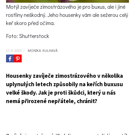
KVÍZY A TESTY
Motýl zavíječe zimostrázového je pro buxus, ale i jiné
rostliny neškodný. Jeho housenky vám ale sežerou celý
keř skoro před očima.
Foto: Shutterstock
21. 4. 2020
/
MONIKA KULHAVÁ
Housenky zavíječe zimostrázového v několika
uplynulých letech způsobily na keřích buxusu
velké škody. Jak je proti škůdci, který u nás
nemá přirozené nepřátele, chránit?