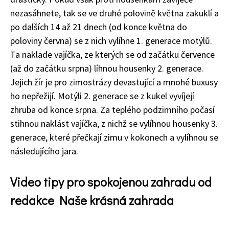
nezasáhnete, tak se ve druhé polovině května zakuklí a
po dalších 14 až 21 dnech (od konce května do
poloviny června) se z nich vylíhne 1. generace motýlů.
Ta naklade vajíčka, ze kterých se od začátku července
(až do začátku srpna) líhnou housenky 2. generace.
Jejich žír je pro zimostrázy devastující a mnohé buxusy
ho nepřežijí. Motýli 2. generace se z kukel vyvíjejí
zhruba od konce srpna. Za teplého podzimního počasí
stihnou naklást vajíčka, z nichž se vylíhnou housenky 3.
generace, které přečkají zimu v kokonech a vylíhnou se
následujícího jara.
Video tipy pro spokojenou zahradu od
redakce Naše krásná zahrada
65 Kč
Objednat >