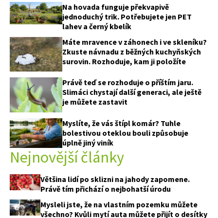
Na hovada funguje překvapivě
jednoduchý trik. Potřebujete jen PET
lahev a černý kbelík
Máte mravence v záhonech i ve skleníku?
74 Kč
Zkuste návnadu z běžných kuchyňských
Objednat >
surovin. Rozhoduje, kam ji položíte
Právě teď se rozhoduje o příštím jaru.
Slimáci chystají další generaci, ale ještě
je můžete zastavit
Myslíte, že vás štípl komár? Tuhle
bolestivou oteklou bouli způsobuje
úplně jiný viník
Nejnovější články
Většina lidí po sklizni na jahody zapomene.
Právě tím přichází o nejbohatší úrodu
Mysleli jste, že na vlastním pozemku můžete
všechno? Kvůli mytí auta můžete přijít o desítky