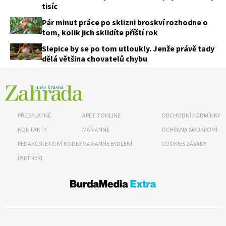
tisíc
Pár minut práce po sklizni broskví rozhodne o
tom, kolik jich sklidíte příští rok
Slepice by se po tom utloukly. Jenže právě tady
dělá většina chovatelů chybu
PŘEDPLATNÉ
APETITONLINE
OBCHODNÍ PODMÍNKY
KONTAKTY
MARIANNE
OCHRANA SOUKROMÍ
REDAKČNÍ ETICKÝ KODEX
MARIANNE BYDLENÍ
COOKIES ZÁSADY
PARTNEŘI