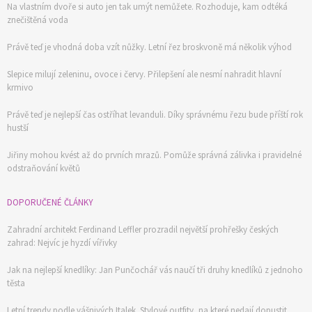
Na vlastním dvoře si auto jen tak umýt nemůžete. Rozhoduje, kam odtéká
znečištěná voda
Právě teď je vhodná doba vzít nůžky. Letní řez broskvoně má několik výhod
Slepice milují zeleninu, ovoce i červy. Přilepšení ale nesmí nahradit hlavní
krmivo
Právě teď je nejlepší čas ostříhat levanduli. Díky správnému řezu bude příští rok
hustší
Jiřiny mohou kvést až do prvních mrazů. Pomůže správná zálivka i pravidelné
odstraňování květů
DOPORUČENÉ ČLÁNKY
Zahradní architekt Ferdinand Leffler prozradil největší prohřešky českých
zahrad: Nejvíc je hyzdí vířivky
Jak na nejlepší knedlíky: Jan Punčochář vás naučí tři druhy knedlíků z jednoho
těsta
Letní trendy podle vášnivých Italek. Stylové outfity, na které nedají dopustit,