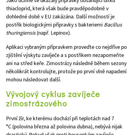
Jako účinné se ukázaly přípravky obsahující látku
thiacloprid, která však bude pravděpodobně v
dohledné době v EU zakázána. Další možností je
postřik biologickými přípravky s bakteriemi
Bacillus
thuringiensis
(např. Lepinox).
Aplikaci vybraným přípravkem proveďte co nejdříve po
zjištění výskytu zavíječe a s postřikem nezapomeňte
ani na střed keře. Zimostrázy následně během sezony
několikrát kontrolujte, protože po první vlně napadení
mohou následovat další.
Vývojový cyklus zavíječe
zimostrázového
Naše krásná zahrada
První žír, ke kterému dochází při teplotách nad 7
°C (polovina března až polovina dubna), nebývá nijak
drastický. Pokud však proti housenkám zavíječe