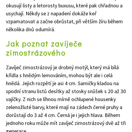
okusují listy a letorosty buxusu, které pak chřadnou a
usychají. Někdy se z napadení dokáže keř
vzpamatovat a začne obrůstat, při větším žíru během
několika dnů odumírá.
Jak poznat zavíječe
zimostrázového
Zavíječ zimostrázový je drobný motýl, který má bílá
křídla s hnědým lemováním, mohou být ale i celá
hnědá. Jejich rozpětí je asi 4 cm. Samičky kladou na
spodní stranu listů desítky až stovky snůšek s 20 až 30
vajíčky. Z nich se líhnou mírně ochlupené housenky
zelenožluté barvy, které mají na zádech černé pruhy a
dorůstají do 3 až 4 cm. Černá je i jejich hlava. Během
jednoho roku může mít zavíječ zimostrázový dvě až tři
generace.