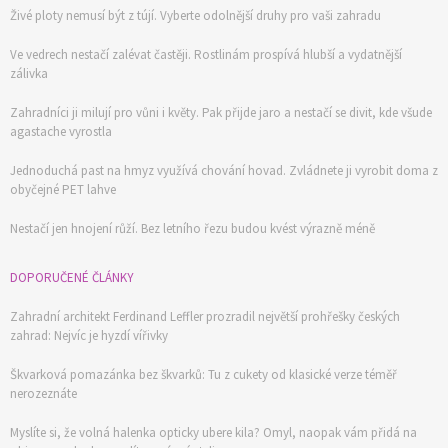
Živé ploty nemusí být z tújí. Vyberte odolnější druhy pro vaši zahradu
Ve vedrech nestačí zalévat častěji. Rostlinám prospívá hlubší a vydatnější
zálivka
Zahradníci ji milují pro vůni i květy. Pak přijde jaro a nestačí se divit, kde všude
agastache vyrostla
Jednoduchá past na hmyz využívá chování hovad. Zvládnete ji vyrobit doma z
obyčejné PET lahve
Nestačí jen hnojení růží. Bez letního řezu budou kvést výrazně méně
DOPORUČENÉ ČLÁNKY
Zahradní architekt Ferdinand Leffler prozradil největší prohřešky českých
zahrad: Nejvíc je hyzdí vířivky
Škvarková pomazánka bez škvarků: Tu z cukety od klasické verze téměř
nerozeznáte
Myslíte si, že volná halenka opticky ubere kila? Omyl, naopak vám přidá na