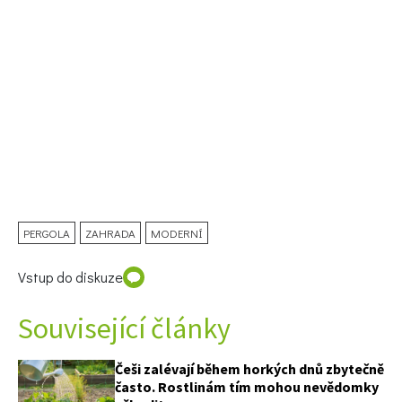
74 Kč
Objednat >
PERGOLA
ZAHRADA
MODERNÍ
Vstup do diskuze
Související články
Češi zalévají během horkých dnů zbytečně
často. Rostlinám tím mohou nevědomky