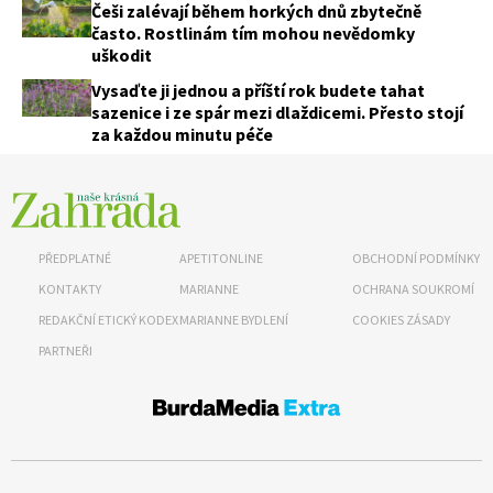
Češi zalévají během horkých dnů zbytečně
často. Rostlinám tím mohou nevědomky
uškodit
Vysaďte ji jednou a příští rok budete tahat
sazenice i ze spár mezi dlaždicemi. Přesto stojí
za každou minutu péče
PŘEDPLATNÉ
APETITONLINE
OBCHODNÍ PODMÍNKY
KONTAKTY
MARIANNE
OCHRANA SOUKROMÍ
REDAKČNÍ ETICKÝ KODEX
MARIANNE BYDLENÍ
COOKIES ZÁSADY
PARTNEŘI