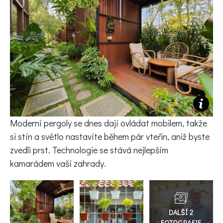
KVÍZY A TESTY
Moderní pergoly se dnes dají ovládat mobilem, takže
si stín a světlo nastavíte během pár vteřin, aniž byste
zvedli prst. Technologie se stává nejlepším
kamarádem vaší zahrady.
Přejít
do
galerie