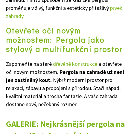
proměňuje v živý, funkční a esteticky přitažlivý
prvek
zahrady
.
O
tevřete oči novým
možnostem: Pergola jako
stylový a multifunkční prostor
Zapomeňte na staré
dřevěné konstrukce
a otevřete
oči novým možnostem.
Pergola na zahradě už není
jen zastíněný kout.
Nýbrž moderní prostor pro
relaxaci, zábavu a propojení s přírodou. Stačí nápad,
kvalitní materiál a trocha fantazie. A vaše zahrada
dostane nový, nečekaný rozměr.
GALERIE: Nejkrásnější pergola na
65 Kč
Objednat >