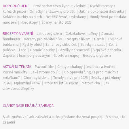
DOPORUČUJEME
Proč nechat těsto kynout v lednici
|
Rychlé recepty z
kuřecích prsou
|
Omáčky na těstoviny pro děti
|
Jak na dokonalou drobenku
|
Koláče a buchty na plech
|
Nejtěžší české jazykolamy
|
Minulý život podle data
narození
|
Horoskopy
|
Šperky na léto 2026
RECEPTY A VAŘENÍ
Jahodový džem
|
Čokoládové muffiny
|
Domácí
hamburger
|
Recepty pro začátečníky
|
Recepty s lilkem
|
Perník
|
Třešňová
bublanina
|
Rychlý oběd
|
Banánový chlebíček
|
Zálivky na salát
|
Zelná
polévka
|
Lečo
|
Domácí housky
|
Fazolky na smetaně
|
Vepřová panenka
|
Zapečené brambory s uzeným
|
Sportovní nápoj
|
Recepty s rybízem
AKTUÁLNÍ TÉMATA
Pavoučí lilie
|
Chaty a chalupy
|
Inspirace a tvoření
|
Vonné muškáty
|
Jaké stromy do jílu
|
Co opravdu funguje proti mšicím a
sviluškám?
|
Choroby brslenu
|
Trendy barva pro 2026
|
Svátky a prázdniny
2026
|
Teplomilná šalvěj
|
Kroucení listů u rajčat
|
Mitrovnička
|
Jak
zlikvidovat dřepčíky
ČLÁNKY NAŠE KRÁSNÁ ZAHRADA
Stačí změnit způsob zalévání a ibišek přestane shazovat poupata. V srpnu je to
zásadní