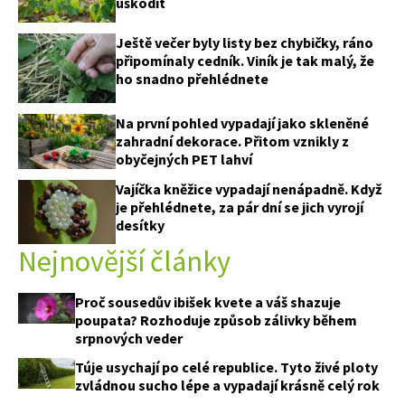
uškodit
Ještě večer byly listy bez chybičky, ráno
připomínaly cedník. Viník je tak malý, že
ho snadno přehlédnete
Na první pohled vypadají jako skleněné
zahradní dekorace. Přitom vznikly z
obyčejných PET lahví
Vajíčka kněžice vypadají nenápadně. Když
je přehlédnete, za pár dní se jich vyrojí
desítky
Nejnovější články
Proč sousedův ibišek kvete a váš shazuje
poupata? Rozhoduje způsob zálivky během
srpnových veder
Túje usychají po celé republice. Tyto živé ploty
zvládnou sucho lépe a vypadají krásně celý rok