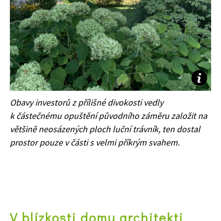
Obavy investorů z přílišné divokosti vedly
k částečnému opuštění původního záměru založit na
většině neosázených ploch luční trávník, ten dostal
prostor pouze v části s velmi příkrým svahem.
65 Kč
Objednat >
Naše krásná zahrada Speciál
V blízkosti domu architekti