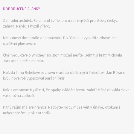
DOPORUČENÉ ČLÁNKY
Zahradní architekt Ferdinand Leffler prozradil největší prohřešky českých
zahrad: Nejvíc je hyzdí vířivky
Melounový dort podle videonávodu: Do 30 minut vytvoříte zdravé letní
osvěžení plné ovoce
Čtyři věci, které o Whitney Houston možná nevíte: Odmítl ji bratr Michaela
Jacksona a měla milenku
Hvězda filmu Rebelové se znovu vrací do oblíbených šedesátek: Jan Révai si
kvůli nové roli vypěstoval parádní knír
Kvíz z antonym: Myslíte si, že opaky zvládáte levou zadní? Méně obvyklá slova
vás možná zaskočí
Pitný režim má své hranice. Nadbytek vody může vést k únavě, otokům i
nebezpečnému poklesu sodíku