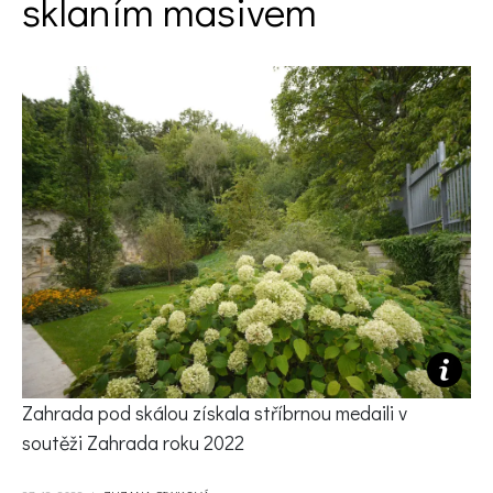
sklaním masivem
KVÍZY A TESTY
Zahrada pod skálou získala stříbrnou medaili v
soutěži Zahrada roku 2022