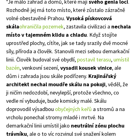
"Je málo zahrad a domů, které mají
svého genia loci
.
Rozhodně jej má toto místo, které zůstalo zázračně
volné obestavěné Prahou.
Vysoká pískovcová
skála
ohraničila pozemek
, zastavila civilizaci a
nechala
místo v tajemném klidu a chladu
. Když stojíte
uprostřed plochy, cítíte, jak se tady srazily dvě mocné
síly, příroda a člověk. Stanovili mezi sebou demarkační
linii. Člověk budoval své obydlí,
postavil terasu
,
umístil
bazén
, venkovní sezení,
vysadil kousek vinice
, ale
dům i zahrada jsou skále podřízeny.
Krajinářský
architekt nechal moudře skálu na pokoji
, věděl, že
ji ničím nedozdobí, nevylepší, protože všechno, co
vedle ní vybuduje, bude komicky malé. Skálu
doprovodil výsadbou
obyčejných keřů
a stromů a na
vrcholu ponechal stromy mladé i mrtvé. Na
demarkační linii umístil jako
neutrální zónu plochu
trávníku
, ale o to víc rozvinul své snažení kolem