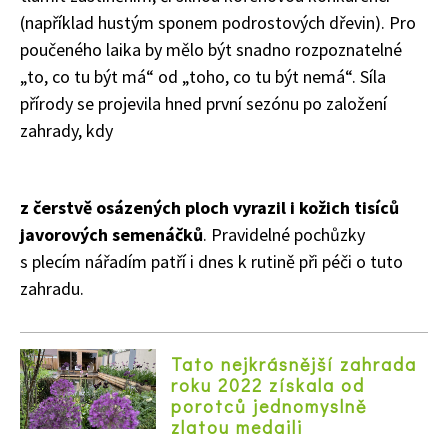
(například hustým sponem podrostových dřevin). Pro
poučeného laika by mělo být snadno rozpoznatelné
„to, co tu být má“ od „toho, co tu být nemá“. Síla
přírody se projevila hned první sezónu po založení
zahrady, kdy
z čerstvě osázených ploch vyrazil i kožich tisíců
javorových semenáčků
. Pravidelné pochůzky
s plecím nářadím patří i dnes k rutině při péči o tuto
zahradu.
Tato nejkrásnější zahrada
roku 2022 získala od
porotců jednomyslně
zlatou medaili