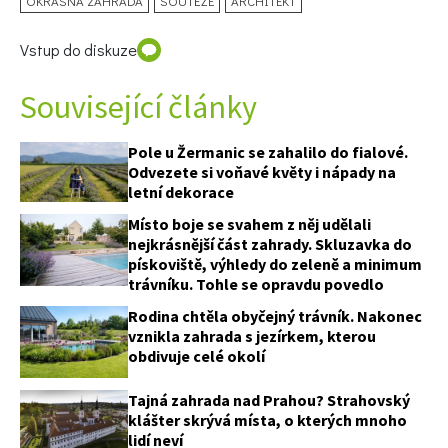
OKRASNÁ ZAHRADA
SOUTĚŽE
ARCHITEKT
Vstup do diskuze
Související články
Pole u Žermanic se zahalilo do fialové.
Odvezete si voňavé květy i nápady na
letní dekorace
Místo boje se svahem z něj udělali
nejkrásnější část zahrady. Skluzavka do
pískoviště, výhledy do zeleně a minimum
trávníku. Tohle se opravdu povedlo
Rodina chtěla obyčejný trávník. Nakonec
vznikla zahrada s jezírkem, kterou
obdivuje celé okolí
Tajná zahrada nad Prahou? Strahovský
klášter skrývá místa, o kterých mnoho
lidí neví