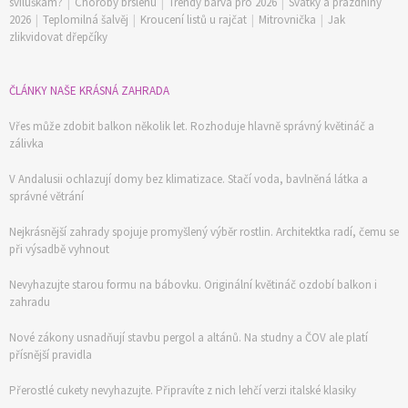
sviluškám?
|
Choroby brslenu
|
Trendy barva pro 2026
|
Svátky a prázdniny
2026
|
Teplomilná šalvěj
|
Kroucení listů u rajčat
|
Mitrovnička
|
Jak
zlikvidovat dřepčíky
ČLÁNKY NAŠE KRÁSNÁ ZAHRADA
Vřes může zdobit balkon několik let. Rozhoduje hlavně správný květináč a
zálivka
V Andalusii ochlazují domy bez klimatizace. Stačí voda, bavlněná látka a
správné větrání
Nejkrásnější zahrady spojuje promyšlený výběr rostlin. Architektka radí, čemu se
při výsadbě vyhnout
Nevyhazujte starou formu na bábovku. Originální květináč ozdobí balkon i
zahradu
Nové zákony usnadňují stavbu pergol a altánů. Na studny a ČOV ale platí
přísnější pravidla
Přerostlé cukety nevyhazujte. Připravíte z nich lehčí verzi italské klasiky