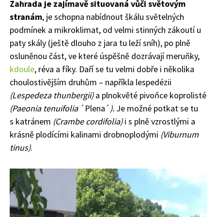
Zahrada je zajímavě situovaná vůči světovým
stranám
, je schopna nabídnout škálu světelných
podmínek a mikroklimat, od velmi stinných zákoutí u
paty skály (ještě dlouho z jara tu leží sníh), po plně
osluněnou část, ve které úspěšně dozrávají meruňky,
kdoule
, réva a fíky. Daří se tu velmi dobře i několika
choulostivějším druhům – napříkla lespedézii
(Lespedeza thunbergii)
a plnokvěté pivoňce koprolisté
(Paeonia tenuifolia
´Plena´
).
Je možné potkat se tu
s katránem
(Crambe cordifolia)
i s plně vzrostlými a
krásně plodícími kalinami drobnoplodými
(Viburnum
tinus)
.