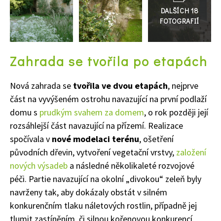
galerie
Zahrada se tvořila po etapách
Nová zahrada se
tvořila ve dvou etapách
, nejprve
část na vyvýšeném ostrohu navazující na první podlaží
domu s
prudkým svahem za domem
, o rok později její
rozsáhlejší část navazující na přízemí. Realizace
spočívala v
nové modelaci terénu
, ošetření
původních dřevin, vytvoření vegetační vrstvy,
založení
nových výsadeb
a následné několikaleté rozvojové
péči. Partie navazující na okolní „divokou“ zeleň byly
navrženy tak, aby dokázaly obstát v silném
konkurenčním tlaku náletových rostlin, případně jej
tlumit zastíněním, či silnou kořenovou konkurencí