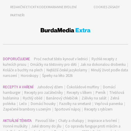
REDAKČNÍ ETICKÝ KODEX
MARIANNE BYDLENÍ
COOKIES ZÁSADY
PARTNEŘI
DOPORUČUJEME
Proč nechat těsto kynout v lednici
|
Rychlé recepty z
kuřecích prsou
|
Omáčky na těstoviny pro děti
|
Jak na dokonalou drobenku
|
Koláče a buchty na plech
|
Nejtěžší české jazykolamy
|
Minulý život podle data
narození
|
Horoskopy
|
Šperky na léto 2026
RECEPTY A VAŘENÍ
Jahodový džem
|
Čokoládové muffiny
|
Domácí
hamburger
|
Recepty pro začátečníky
|
Recepty s lilkem
|
Perník
|
Třešňová
bublanina
|
Rychlý oběd
|
Banánový chlebíček
|
Zálivky na salát
|
Zelná
polévka
|
Lečo
|
Domácí housky
|
Fazolky na smetaně
|
Vepřová panenka
|
Zapečené brambory s uzeným
|
Sportovní nápoj
|
Recepty s rybízem
AKTUÁLNÍ TÉMATA
Pavoučí lilie
|
Chaty a chalupy
|
Inspirace a tvoření
|
Vonné muškáty
|
Jaké stromy do jílu
|
Co opravdu funguje proti mšicím a