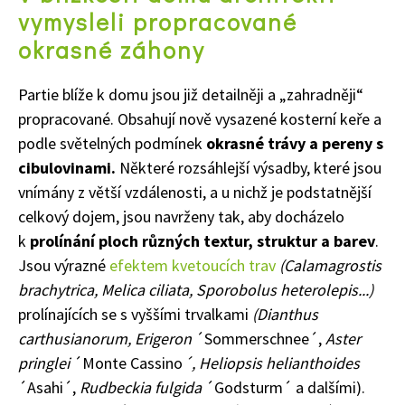
vymysleli propracované
okrasné záhony
Partie blíže k domu jsou již detailněji a „zahradněji“
propracované. Obsahují nově vysazené kosterní keře a
podle světelných podmínek
okrasné trávy a pereny s
cibulovinami.
Některé rozsáhlejší výsadby, které jsou
vnímány z větší vzdálenosti, a u nichž je podstatnější
celkový dojem, jsou navrženy tak, aby docházelo
k
prolínání ploch různých textur, struktur a barev
.
Jsou výrazné
efektem kvetoucích trav
(Calamagrostis
brachytrica, Melica ciliata, Sporobolus heterolepis...)
prolínajících se s vyššími trvalkami
(Dianthus
carthusianorum, Erigeron
´Sommerschnee´,
Aster
pringlei
´Monte Cassino
´, Heliopsis helianthoides
74 Kč
´Asahi´,
Rudbeckia fulgida
´Godsturm´ a dalšími).
Objednat >