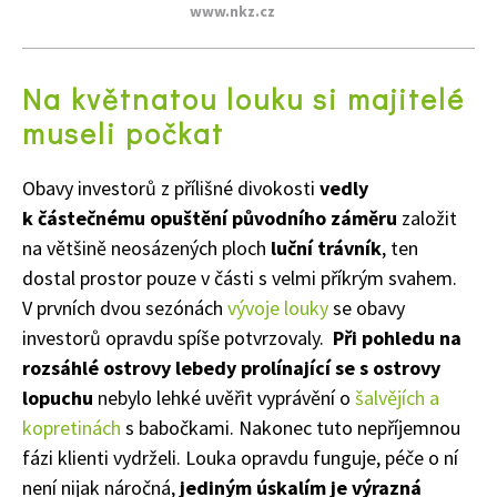
www.nkz.cz
Na květnatou louku si majitelé
museli počkat
Obavy investorů z přílišné divokosti
vedly
k částečnému opuštění původního záměru
založit
na většině neosázených ploch
luční trávník
, ten
dostal prostor pouze v části s velmi příkrým svahem.
V prvních dvou sezónách
vývoje louky
se obavy
investorů opravdu spíše potvrzovaly.
Při pohledu na
rozsáhlé ostrovy lebedy prolínající se s ostrovy
lopuchu
nebylo lehké uvěřit vyprávění o
šalvějích a
kopretinách
s babočkami. Nakonec tuto nepříjemnou
fázi klienti vydrželi. Louka opravdu funguje, péče o ní
není nijak náročná,
jediným úskalím je výrazná