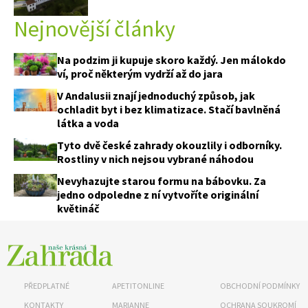
Nejnovější články
Na podzim ji kupuje skoro každý. Jen málokdo
ví, proč některým vydrží až do jara
V Andalusii znají jednoduchý způsob, jak
ochladit byt i bez klimatizace. Stačí bavlněná
látka a voda
Tyto dvě české zahrady okouzlily i odborníky.
Rostliny v nich nejsou vybrané náhodou
Nevyhazujte starou formu na bábovku. Za
jedno odpoledne z ní vytvoříte originální
květináč
PŘEDPLATNÉ
APETITONLINE
OBCHODNÍ PODMÍNKY
KONTAKTY
MARIANNE
OCHRANA SOUKROMÍ