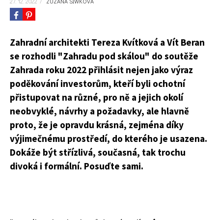
27. 12. 2022
/
ZUZANA SIWKOVÁ
Zahradní architekti Tereza Kvítková a Vít Beran
se rozhodli "Zahradu pod skálou" do soutěže
Zahrada roku 2022 přihlásit nejen jako výraz
poděkování investorům, kteří byli ochotní
přistupovat na různé, pro ně a jejich okolí
neobvyklé, návrhy a požadavky, ale hlavně
proto, že je opravdu krásná, zejména díky
výjimečnému prostředí, do kterého je usazena.
Dokáže být střízlivá, současná, tak trochu
divoká i formální. Posuďte sami.