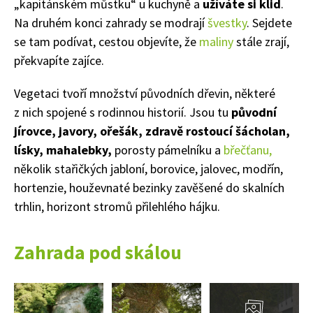
„kapitánském můstku“ u kuchyně a
užíváte si klid
.
Na druhém konci zahrady se modrají
švestky
. Sejdete
se tam podívat, cestou objevíte, že
maliny
stále zrají,
překvapíte zajíce.
Vegetaci tvoří množství původních dřevin, některé
z nich spojené s rodinnou historií. Jsou tu
původní
jírovce, javory, ořešák, zdravě rostoucí šácholan,
lísky, mahalebky,
porosty pámelníku a
břečťanu,
několik stařičkých jabloní, borovice, jalovec, modřín,
hortenzie, houževnaté bezinky zavěšené do skalních
trhlin, horizont stromů přilehlého hájku.
Zahrada pod skálou
Přejít
do