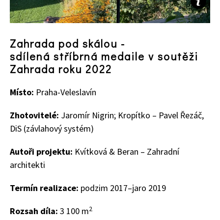
Zahrada pod skálou -
sdílená
stříbrná medaile v soutěži
Zahrada roku 2022
Místo:
Praha-Veleslavín
Zhotovitelé:
Jaromír Nigrin;
Kropítko – Pavel Řezáč,
DiS (závlahový systém)
Autoři projektu:
Kvítková
&
Beran – Zahradní
architekti
Termín realizace:
podzim 2017–jaro 2019
2
Rozsah díla:
3 100 m