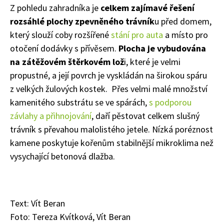
Z pohledu zahradníka je
celkem zajímavé řešení
rozsáhlé plochy zpevněného trávník
u před domem,
který slouží coby rozšířené
stání pro auta
a místo pro
otočení dodávky s přívěsem.
Plocha je vybudována
na zátěžovém štěrkovém lož
i, které je velmi
propustné, a její povrch je vyskládán na širokou spáru
z velkých žulových kostek. Přes velmi malé množství
kamenitého substrátu se ve spárách,
s podporou
závlahy a přihnojování
, daří pěstovat celkem slušný
trávník s převahou malolistého jetele. Nízká poréznost
kamene poskytuje kořenům stabilnější mikroklima než
vysychající betonová dlažba.
Text: Vít Beran
Foto: Tereza Kvítková, Vít Beran