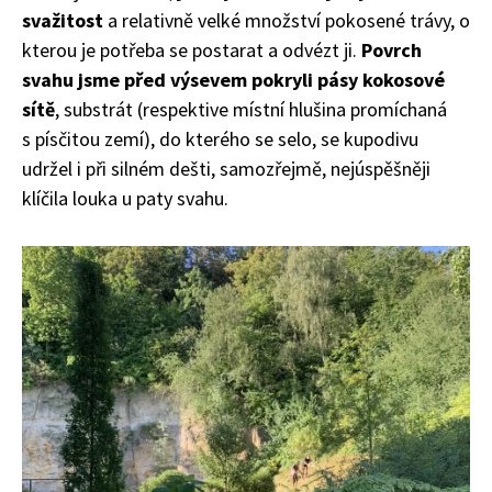
svažitost
a relativně velké množství pokosené trávy, o
kterou je potřeba se postarat a odvézt ji.
Povrch
svahu jsme před výsevem pokryli pásy kokosové
sítě
, substrát (respektive místní hlušina promíchaná
s písčitou zemí), do kterého se selo, se kupodivu
udržel i při silném dešti, samozřejmě, nejúspěšněji
klíčila louka u paty svahu.
Naše krásná zahrada