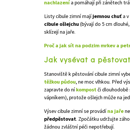
nachlazení
a pomáhají při zánětech trá
Listy cibule zimní mají
jemnou chuť
a v
cibule ošlejchu
(bývají do 5 cm dlouhé,
sklízejí na jaře.
Proč a jak sít na podzim mrkev a pet
Jak vysévat a pěstovat
Stanoviště k pěstování cibule zimní vyb
těžkou půdou
, ne moc vlhkou. Před v
zapravte do ní
kompost
či dlouhodobě s
vápníkem), protože ošlejch může na jed
Výsev cibule zimní se provádí
na jaře
n
předpěstovat
. Zpočátku udržujte záh
žádnou zvláštní péči nepotřebují.