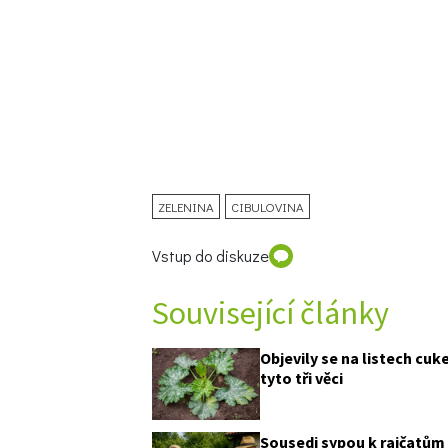
ZELENINA
CIBULOVINA
Vstup do diskuze
Související články
Objevily se na listech cu
tyto tři věci
Sousedi sypou k rajčatům 