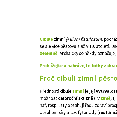
Cibule
zimní
(Allium fistulosum)
pochází
se ale více pěstovala až v 19. století. 
zelenině
. Archaicky se někdy označuje 
Prohlížejte a nahrávejte fotky zahr
Proč cibuli zimní pěst
Předností cibule
zimní
je její
vytrvalos
možnost
celoroční sklizně
(i v
zimě
, t
nať, resp. listy obsahují řadu zdraví pro
obsahem síry a tzv. fytoncidy (
rostlinn