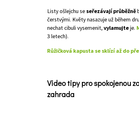
Listy ošlejchu se
seřezávají průběžně
b
čerstvými. Květy nasazuje už během dr
nechat cibuli vysemenit,
vylamujte
je.
3 letech).
Růžičková kapusta se sklízí až do pře
Video tipy pro spokojenou 
zahrada