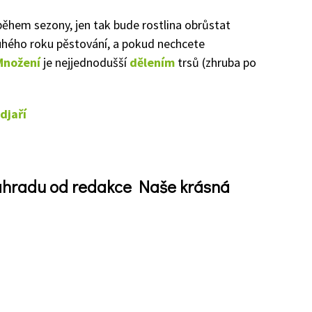
ěhem sezony, jen tak bude rostlina obrůstat
uhého roku pěstování, a pokud nechcete
Množení
je nejjednodušší
dělením
trsů (zhruba po
djaří
zahradu od redakce Naše krásná