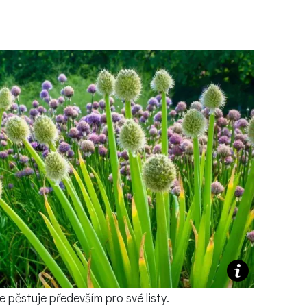
Ý ČAS
SOUTĚŽTE O CENY
KVÍZY
í turistika
 domácnost
 mazlíčci
ce
vosti
se pěstuje především pro své listy.