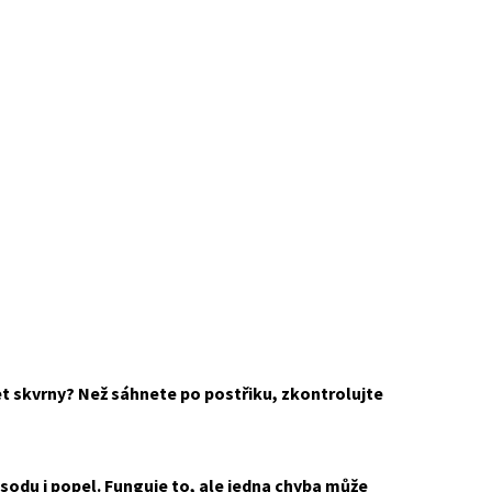
ket skvrny? Než sáhnete po postřiku, zkontrolujte
sodu i popel. Funguje to, ale jedna chyba může