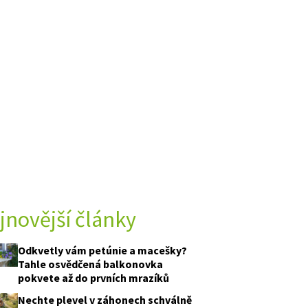
jnovější články
Odkvetly vám petúnie a macešky?
Tahle osvědčená balkonovka
pokvete až do prvních mrazíků
Nechte plevel v záhonech schválně