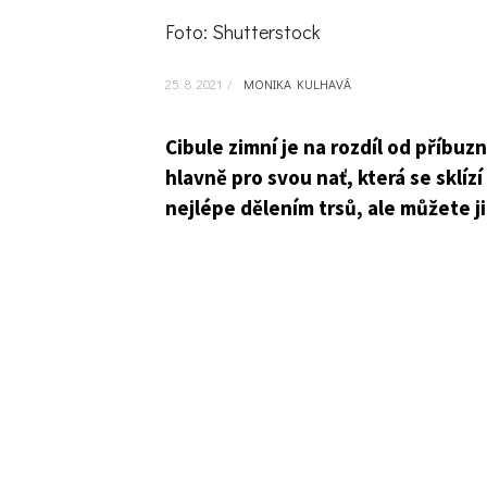
Foto: Shutterstock
25. 8. 2021
/
MONIKA KULHAVÁ
Cibule zimní je na rozdíl od příbuz
hlavně pro svou nať, která se sklíz
nejlépe dělením trsů, ale můžete ji 