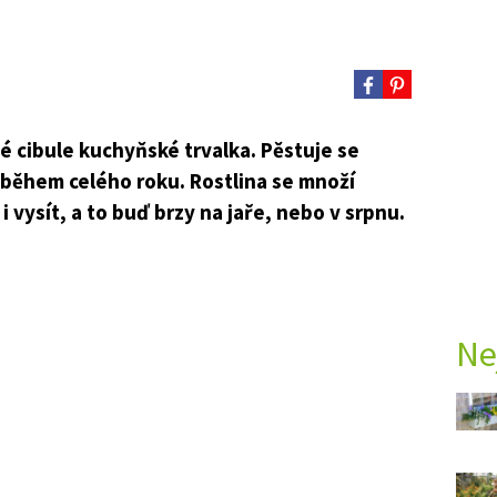
né cibule kuchyňské trvalka. Pěstuje se
í během celého roku. Rostlina se množí
i vysít, a to buď brzy na jaře, nebo v srpnu.
Ne