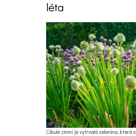
léta
Trvalky
Vodní rostliny
Růže
VIDEA
VOLN
Zahradn
Zelená
Domácí
Dekora
Zajíma
Cibule zimní je vytrvalá zelenina, která 