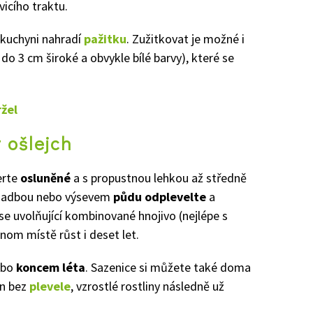
vicího traktu.
 kuchyni nahradí
pažitku
. Zužitkovat je možné i
 do 3 cm široké a obvykle bílé barvy), které se
ržel
 ošlejch
erte
osluněné
a s propustnou lehkou až středně
ýsadbou nebo výsevem
půdu odplevelte
a
e uvolňující kombinované hnojivo (nejlépe s
nom místě růst i deset let.
ebo
koncem léta
. Sazenice si můžete také doma
on bez
plevele
, vzrostlé rostliny následně už