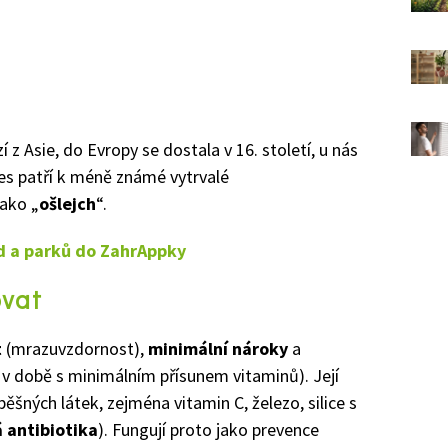
 z Asie, do Evropy se dostala v 16. století, u nás
Dnes patří k méně známé vytrvalé
jako „
ošlejch
“.
ad a parků do ZahrAppky
ovat
t
(mrazuvzdornost),
minimální nároky
a
j. v době s minimálním přísunem vitaminů). Její
spěšných látek, zejména vitamin C, železo, silice s
á antibiotika
). Fungují proto jako prevence