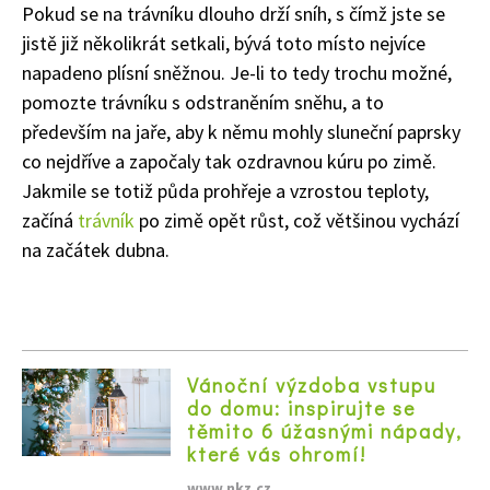
Pokud se na trávníku dlouho drží sníh, s čímž jste se
jistě již několikrát setkali, bývá toto místo nejvíce
napadeno plísní sněžnou. Je-li to tedy trochu možné,
65 Kč
pomozte trávníku s odstraněním sněhu, a to
Objednat >
především na jaře, aby k němu mohly sluneční paprsky
Naše krásná zahrada Speciál
co nejdříve a započaly tak ozdravnou kúru po zimě.
Jakmile se totiž půda prohřeje a vzrostou teploty,
začíná
trávník
po zimě opět růst, což většinou vychází
na začátek dubna.
Vánoční výzdoba vstupu
do domu: inspirujte se
těmito 6 úžasnými nápady,
které vás ohromí!
www.nkz.cz