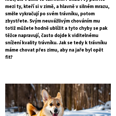
mezi ty, kteří si v zimě, a hlavně v silném mrazu,
směle vykračují po svém trávníku, potom
zbystřete. Svým neuvážlivým chováním mu
totiž můžete hodně ublížit a tyto chyby se pak
těžce napravují, často dojde k viditelnému
snížení kvality trávníku. Jak se tedy k trávníku
máme chovat přes zimu, aby na jaře byl opět
fit?