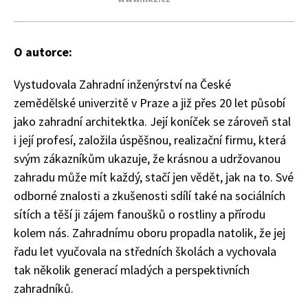
O autorce:
Vystudovala Zahradní inženýrství na České
zemědělské univerzitě v Praze a již přes 20 let působí
jako zahradní architektka. Její koníček se zároveň stal
74 Kč
i její profesí, založila úspěšnou, realizační firmu, která
Objednat >
svým zákazníkům ukazuje, že krásnou a udržovanou
zahradu může mít každý, stačí jen vědět, jak na to. Své
odborné znalosti a zkušenosti sdílí také na sociálních
sítích a těší ji zájem fanoušků o rostliny a přírodu
kolem nás. Zahradnímu oboru propadla natolik, že jej
řadu let vyučovala na středních školách a vychovala
tak několik generací mladých a perspektivních
zahradníků.