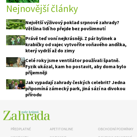
Nejnovější články
Největší výživový poklad srpnové zahrady?
Většina lidí ho přejde bez povšimnutí
Právě teď voní nejkrásněji. Z pár bylinek a
krabičky od vajec vytvoříte voňavého andílka,
který vydrží až do zimy
Celé roky jsme ventilátor používali špatně.
Fyzik ukázal, kam ho postavit, aby doma bylo
příjemněji
Jak vypadají zahrady českých celebrit? Jedna
připomíná zámecký park, jiná sází na divokou
přírodu
PŘEDPLATNÉ
APETITONLINE
OBCHODNÍ PODMÍNKY