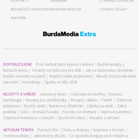
KONTAKTY
MARIANNE
OCHRANA SOUKROMÍ
REDAKČNÍ ETICKÝ KODEX
MARIANNE BYDLENÍ
COOKIES ZÁSADY
PARTNEŘI
DOPORUČUJEME
Proč nechat těsto kynout v lednici
|
Rychlé recepty z
kuřecích prsou
|
Omáčky na těstoviny pro děti
|
Jak na dokonalou drobenku
|
Koláče a buchty na plech
|
Nejtěžší české jazykolamy
|
Minulý život podle data
narození
|
Horoskopy
|
Šperky na léto 2026
RECEPTY A VAŘENÍ
Jahodový džem
|
Čokoládové muffiny
|
Domácí
hamburger
|
Recepty pro začátečníky
|
Recepty s lilkem
|
Perník
|
Třešňová
bublanina
|
Rychlý oběd
|
Banánový chlebíček
|
Zálivky na salát
|
Zelná
polévka
|
Lečo
|
Domácí housky
|
Fazolky na smetaně
|
Vepřová panenka
|
Zapečené brambory s uzeným
|
Sportovní nápoj
|
Recepty s rybízem
AKTUÁLNÍ TÉMATA
Pavoučí lilie
|
Chaty a chalupy
|
Inspirace a tvoření
|
Vonné muškáty
|
Jaké stromy do jílu
|
Co opravdu funguje proti mšicím a