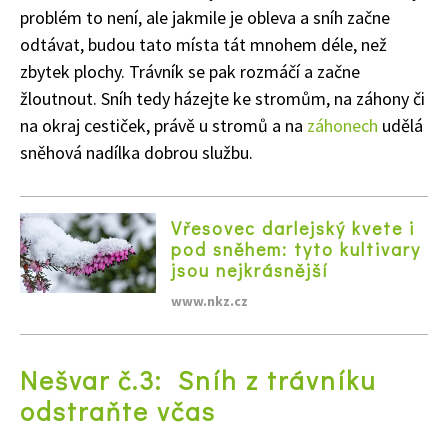
Naše krásná zahrada
problém to není, ale jakmile je obleva a sníh začne
odtávat, budou tato místa tát mnohem déle, než
zbytek plochy. Trávník se pak rozmáčí a začne
žloutnout. Sníh tedy házejte ke stromům, na záhony či
na okraj cestiček, právě u stromů a na
záhonech
udělá
sněhová nadílka dobrou službu.
Vřesovec darlejský kvete i
pod sněhem: tyto kultivary
jsou nejkrásnější
www.nkz.cz
Nešvar č.3: Sníh z trávníku
odstraňte včas