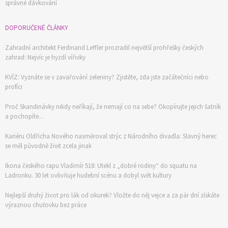
správné dávkování
DOPORUČENÉ ČLÁNKY
Zahradní architekt Ferdinand Leffler prozradil největší prohřešky českých
zahrad: Nejvíc je hyzdí vířivky
KVÍZ: Vyznáte se v zavařování zeleniny? Zjistěte, zda jste začátečníci nebo
profíci
Proč Skandinávky nikdy neříkají, že nemají co na sebe? Okopírujte jejich šatník
a pochopíte...
Kariéru Oldřicha Nového nasměroval strýc z Národního divadla: Slavný herec
se měl původně živit zcela jinak
Ikona českého rapu Vladimír 518: Utekl z „dobré rodiny“ do squatu na
Ladronku. 30 let ovlivňuje hudební scénu a dobyl svět kultury
Nejlepší druhý život pro lák od okurek? Vložte do něj vejce a za pár dní získáte
výraznou chuťovku bez práce