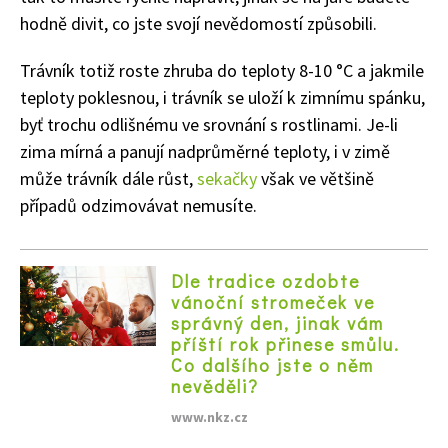
hodně divit, co jste svojí nevědomostí způsobili.
Trávník totiž roste zhruba do teploty 8-10 °C a jakmile
teploty poklesnou, i trávník se uloží k zimnímu spánku,
byť trochu odlišnému ve srovnání s rostlinami. Je-li
zima mírná a panují nadprůměrné teploty, i v zimě
může trávník dále růst,
sekačky
však ve většině
případů odzimovávat nemusíte.
Dle tradice ozdobte
vánoční stromeček ve
správný den, jinak vám
příští rok přinese smůlu.
Co dalšího jste o něm
nevěděli?
www.nkz.cz