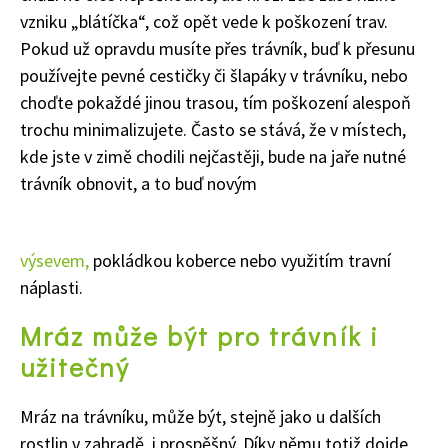
vzniku „blátíčka“, což opět vede k poškození trav.
Pokud už opravdu musíte přes trávník, buď k přesunu
používejte pevné cestičky či šlapáky v trávníku, nebo
choďte pokaždé jinou trasou, tím poškození alespoň
trochu minimalizujete. Často se stává, že v místech,
kde jste v zimě chodili nejčastěji, bude na jaře nutné
trávník obnovit, a to buď novým
výsevem,
pokládkou koberce nebo využitím travní
náplasti.
Mráz může být pro trávník i
užitečný
Mráz na trávníku, může být, stejně jako u dalších
rostlin v zahradě, i prospěšný. Díky němu totiž dojde