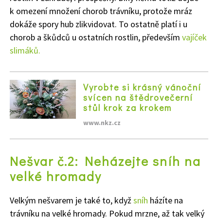
k omezení množení chorob trávníku, protože mráz
dokáže spory hub zlikvidovat. To ostatně platí i u
chorob a škůdců u ostatních rostlin, především
vajíček
slimáků.
Vyrobte si krásný vánoční
svícen na štědrovečerní
stůl krok za krokem
www.nkz.cz
Nešvar č.2: Neházejte sníh na
velké hromady
Velkým nešvarem je také to, když
sníh
házíte na
trávníku na velké hromady. Pokud mrzne, až tak velký