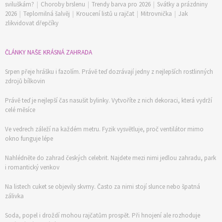
sviluškám?
|
Choroby brslenu
|
Trendy barva pro 2026
|
Svátky a prázdniny
2026
|
Teplomilná šalvěj
|
Kroucení listů u rajčat
|
Mitrovnička
|
Jak
zlikvidovat dřepčíky
ČLÁNKY NAŠE KRÁSNÁ ZAHRADA
Srpen přeje hrášku i fazolím. Právě teď dozrávají jedny z nejlepších rostlinných
zdrojů bílkovin
Právě teď je nejlepší čas nasušit bylinky. Vytvoříte z nich dekoraci, která vydrží
celé měsíce
Ve vedrech záleží na každém metru. Fyzik vysvětluje, proč ventilátor mimo
okno funguje lépe
Nahlédněte do zahrad českých celebrit. Najdete mezi nimi jedlou zahradu, park
i romantický venkov
Na listech cuket se objevily skvrny. Často za nimi stojí slunce nebo špatná
zálivka
Soda, popel i droždí mohou rajčatům prospět. Při hnojení ale rozhoduje