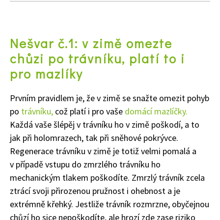
Nešvar č.1: v zimě omezte
chůzi po trávníku, platí to i
pro mazlíky
Prvním pravidlem je, že v zimě se snažte omezit pohyb
po
trávníku,
což platí i pro vaše
domácí mazlíčky.
Každá vaše šlépěj v trávníku ho v zimě poškodí, a to
jak při holomrazech, tak při sněhové pokrývce.
Regenerace trávníku v zimě je totiž velmi pomalá a
v případě vstupu do zmrzlého trávníku ho
mechanickým tlakem poškodíte. Zmrzlý trávník zcela
ztrácí svoji přirozenou pružnost i ohebnost a je
extrémně křehký. Jestliže trávník rozmrzne, obyčejnou
chůzí ho sice nepoškodíte, ale hrozí zde zase riziko