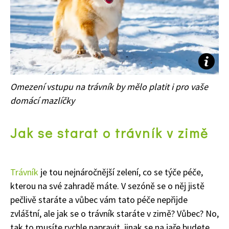
Omezení vstupu na trávník by mělo platit i pro vaše
domácí mazlíčky
Jak se starat o trávník v zimě
Trávník
je tou nejnáročnější zelení, co se týče péče,
kterou na své zahradě máte. V sezóně se o něj jistě
pečlivě staráte a vůbec vám tato péče nepřijde
zvláštní, ale jak se o trávník staráte v zimě? Vůbec? No,
tak to musíte rychle napravit, jinak se na jaře budete