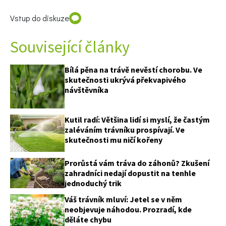
Vstup do diskuze
Související články
Bílá pěna na trávě nevěstí chorobu. Ve
skutečnosti ukrývá překvapivého
návštěvníka
Kutil radí: Většina lidí si myslí, že častým
zaléváním trávníku prospívají. Ve
skutečnosti mu ničí kořeny
Prorůstá vám tráva do záhonů? Zkušení
zahradníci nedají dopustit na tenhle
jednoduchý trik
Váš trávník mluví: Jetel se v něm
neobjevuje náhodou. Prozradí, kde
děláte chybu