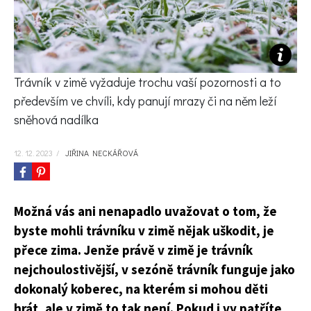
KVÍZY A TESTY
Trávník v zimě vyžaduje trochu vaší pozornosti a to
především ve chvíli, kdy panují mrazy či na něm leží
sněhová nadílka
12. 12. 2023
/
JIŘINA NECKÁŘOVÁ
Možná vás ani nenapadlo uvažovat o tom, že
byste mohli trávníku v zimě nějak uškodit, je
přece zima. Jenže právě v zimě je trávník
nejchoulostivější, v sezóně trávník funguje jako
dokonalý koberec, na kterém si mohou děti
hrát, ale v zimě to tak není. Pokud i vy patříte