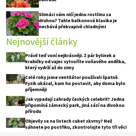
Slimáci vám ničí jednu rostlinu za
druhou? Tahle balkonová klasika je
nechává překvapivě chladnými
Nejnovější články
Právě teď voní nejkrásněji. Z pár bylinek a
krabičky od vajec vytvoříte voňavého andílka,
který vydrží až do zimy
Celé roky jsme ventilátor používali špatně.
Fyzik ukázal, kam ho postavit, aby doma bylo
příjemněji
Jak vypadají zahrady českých celebrit? Jedna
připomíná zámecký park, jiná sází na divokou
přírodu
Objevily se na listech cuket skvrny? Než
sáhnete po postřiku, zkontrolujte tyto tři věci