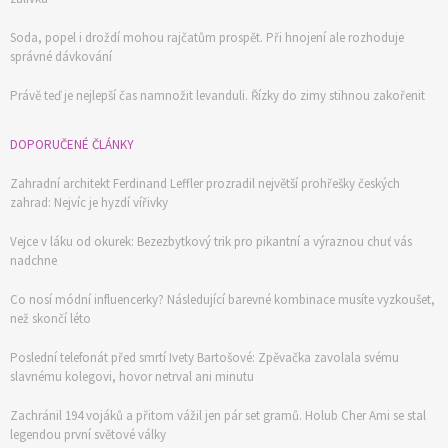
Soda, popel i droždí mohou rajčatům prospět. Při hnojení ale rozhoduje
správné dávkování
Právě teď je nejlepší čas namnožit levanduli. Řízky do zimy stihnou zakořenit
DOPORUČENÉ ČLÁNKY
Zahradní architekt Ferdinand Leffler prozradil největší prohřešky českých
zahrad: Nejvíc je hyzdí vířivky
Vejce v láku od okurek: Bezezbytkový trik pro pikantní a výraznou chuť vás
nadchne
Co nosí módní influencerky? Následující barevné kombinace musíte vyzkoušet,
než skončí léto
Poslední telefonát před smrtí Ivety Bartošové: Zpěvačka zavolala svému
slavnému kolegovi, hovor netrval ani minutu
Zachránil 194 vojáků a přitom vážil jen pár set gramů. Holub Cher Ami se stal
legendou první světové války