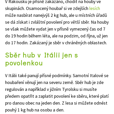
V Rakousku je přísně zakázáno, chodit na houby ve
skupinách. Osamocený houbař si ve zdejších
lesích
může nasbírat nanejvýš 2 kg hub, ale u místních úřadů
se dá získat i zvláštní povolení pro větší sběr. Na houby
se však můžete vydat jen v přísně vymezený čas od 7
do 19 hodin během léta, ale na podzim, od října, už jen
do 17 hodin. Zakázaný je sběr v chráněných oblastech.
Sběr hub v Itálii jen s
povolenkou
V Itálii také panují přísné podmínky. Samotní Italové se
houbaření věnují jen na severu země. Sběr hub je zde
regulován a například v jižním Tyrolsku si musíte
předem opatřit a zaplatit povolení ke sběru, které platí
pro danou obec na jeden den. Z lesa si můžete odnést
pouhý 1 kg hub na osobu a den.