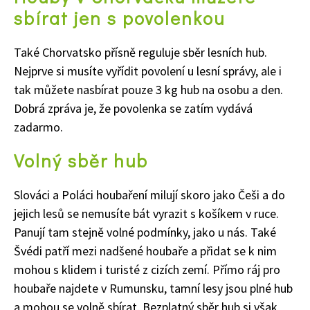
sbírat jen s povolenkou
Také Chorvatsko přísně reguluje sběr lesních hub.
Nejprve si musíte vyřídit povolení u lesní správy, ale i
65 Kč
tak můžete nasbírat pouze 3 kg hub na osobu a den.
Objednat >
Dobrá zpráva je, že povolenka se zatím vydává
Naše krásná zahrada Speciál
zadarmo.
Volný sběr hub
Slováci a Poláci houbaření milují skoro jako Češi a do
jejich lesů se nemusíte bát vyrazit s košíkem v ruce.
Panují tam stejně volné podmínky, jako u nás. Také
Švédi patří mezi nadšené houbaře a přidat se k nim
mohou s klidem i turisté z cizích zemí. Přímo ráj pro
houbaře najdete v Rumunsku, tamní lesy jsou plné hub
a mohou se volně sbírat. Bezplatný sběr hub si však