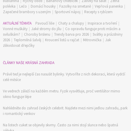
bublanina
|
Rychlý oběd
|
Banánový chlebíček
|
Zálivky na salát
|
Zelná
polévka
|
Lečo
|
Domácí housky
|
Fazolky na smetaně
|
Vepřová panenka
|
Zapečené brambory s uzeným
|
Sportovní nápoj
|
Recepty s rybízem
AKTUÁLNÍ TÉMATA
Pavoučí lilie
|
Chaty a chalupy
|
Inspirace a tvoření
|
Vonné muškáty
|
Jaké stromy do jílu
|
Co opravdu funguje proti mšicím a
sviluškám?
|
Choroby brslenu
|
Trendy barva pro 2026
|
Svátky a prázdniny
2026
|
Teplomilná šalvěj
|
Kroucení listů u rajčat
|
Mitrovnička
|
Jak
zlikvidovat dřepčíky
ČLÁNKY NAŠE KRÁSNÁ ZAHRADA
Právě teď je nejlepší čas nasušit bylinky. Vytvoříte z nich dekoraci, která vydrží
celé měsíce
Ve vedrech záleží na každém metru. Fyzik vysvětluje, proč ventilátor mimo
okno funguje lépe
Nahlédněte do zahrad českých celebrit. Najdete mezi nimi jedlou zahradu, park
i romantický venkov
Na listech cuket se objevily skvrny. Často za nimi stojí slunce nebo špatná
zálivka