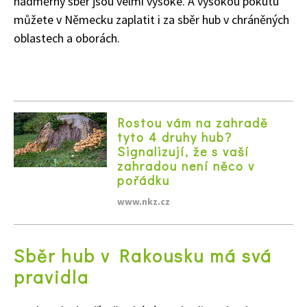
nadměrný sběr jsou velmi vysoké. A vysokou pokutu
můžete v Německu zaplatit i za sběr hub v chráněných
oblastech a oborách.
Rostou vám na zahradě
tyto 4 druhy hub?
Signalizují, že s vaší
zahradou není něco v
pořádku
www.nkz.cz
Sběr hub v Rakousku má svá
pravidla