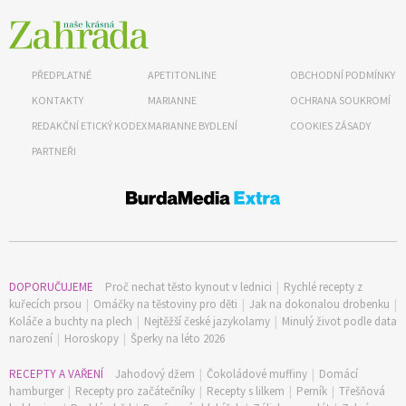
PŘEDPLATNÉ
APETITONLINE
OBCHODNÍ PODMÍNKY
KONTAKTY
MARIANNE
OCHRANA SOUKROMÍ
REDAKČNÍ ETICKÝ KODEX
MARIANNE BYDLENÍ
COOKIES ZÁSADY
PARTNEŘI
DOPORUČUJEME
Proč nechat těsto kynout v lednici
|
Rychlé recepty z
kuřecích prsou
|
Omáčky na těstoviny pro děti
|
Jak na dokonalou drobenku
|
Koláče a buchty na plech
|
Nejtěžší české jazykolamy
|
Minulý život podle data
narození
|
Horoskopy
|
Šperky na léto 2026
RECEPTY A VAŘENÍ
Jahodový džem
|
Čokoládové muffiny
|
Domácí
hamburger
|
Recepty pro začátečníky
|
Recepty s lilkem
|
Perník
|
Třešňová