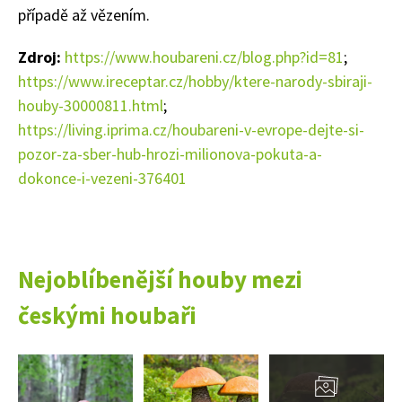
případě až vězením.
Zdroj:
https://www.houbareni.cz/blog.php?id=81
;
https://www.ireceptar.cz/hobby/ktere-narody-sbiraji-
houby-30000811.html
;
https://living.iprima.cz/houbareni-v-evrope-dejte-si-
pozor-za-sber-hub-hrozi-milionova-pokuta-a-
dokonce-i-vezeni-376401
Nejoblíbenější houby mezi
českými houbaři
Přejít
do