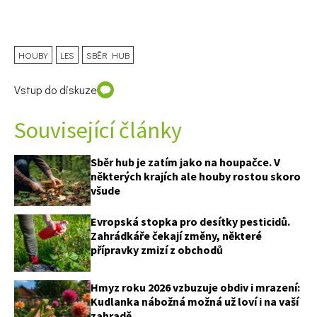
HOUBY
LES
SBĚR HUB
Vstup do diskuze
Související články
Sběr hub je zatím jako na houpačce. V
některých krajích ale houby rostou skoro
všude
Evropská stopka pro desítky pesticidů.
Zahrádkáře čekají změny, některé
přípravky zmizí z obchodů
Hmyz roku 2026 vzbuzuje obdiv i mrazení:
Kudlanka nábožná možná už loví i na vaší
zahradě