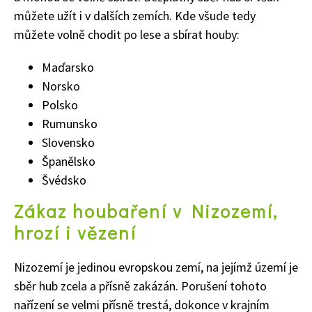
můžete užít i v dalších zemích. Kde všude tedy
můžete volně chodit po lese a sbírat houby:
Maďarsko
Norsko
Polsko
Rumunsko
Slovensko
Španělsko
74 Kč
Švédsko
Objednat >
Zákaz houbaření v Nizozemí,
hrozí i vězení
Nizozemí je jedinou evropskou zemí, na jejímž území je
sběr hub zcela a přísně zakázán. Porušení tohoto
nařízení se velmi přísně trestá, dokonce v krajním