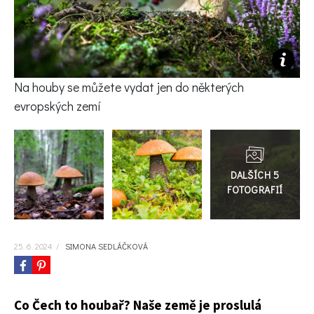
KVÍZY A TESTY
Na houby se můžete vydat jen do některých
evropských zemí
Přejít
do
galerie
25. 6. 2024
/
SIMONA SEDLÁČKOVÁ
Co Čech to houbař? Naše země je proslulá