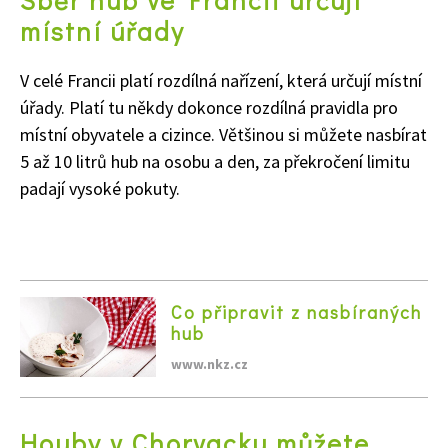
Sběr hub ve Francii určují
místní úřady
Naše krásná zahrada
V celé Francii platí rozdílná nařízení, která určují místní
úřady. Platí tu někdy dokonce rozdílná pravidla pro
místní obyvatele a cizince. Většinou si můžete nasbírat
5 až 10 litrů hub na osobu a den, za překročení limitu
padají vysoké pokuty.
Co připravit z nasbíraných
hub
www.nkz.cz
Houby v Chorvacku můžete