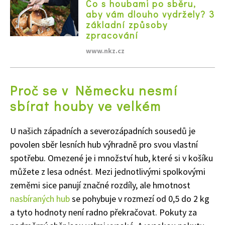
Co s houbami po sběru,
aby vám dlouho vydržely? 3
základní způsoby
zpracování
www.nkz.cz
Proč se v Německu nesmí
sbírat houby ve velkém
U našich západních a severozápadních sousedů je
povolen sběr lesních hub výhradně pro svou vlastní
spotřebu. Omezené je i množství hub, které si v košíku
můžete z lesa odnést. Mezi jednotlivými spolkovými
zeměmi sice panují značné rozdíly, ale hmotnost
nasbíraných hub
se pohybuje v rozmezí od 0,5 do 2 kg
a tyto hodnoty není radno překračovat. Pokuty za