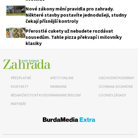
Nové zákony mění pravidla pro zahrady.
Některé stavby postavíte jednodušeji, studny
čekají přísnější kontroly
Přerostlé cukety už nebudete rozdávat
sousedům. Tahle pizza překvapí i milovníky
klasiky
PŘEDPLATNÉ
APETITONLINE
OBCHODNÍ PODMÍNKY
KONTAKTY
MARIANNE
OCHRANA SOUKROMÍ
REDAKČNÍ ETICKÝ KODEX
MARIANNE BYDLENÍ
COOKIES ZÁSADY
PARTNEŘI