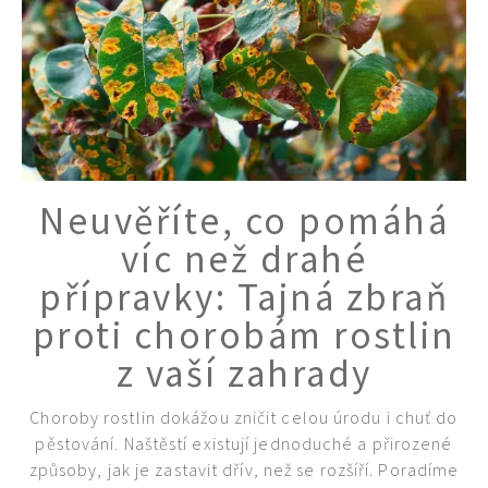
Neuvěříte, co pomáhá
víc než drahé
přípravky: Tajná zbraň
proti chorobám rostlin
z vaší zahrady
Choroby rostlin dokážou zničit celou úrodu i chuť do
pěstování. Naštěstí existují jednoduché a přirozené
65 Kč
způsoby, jak je zastavit dřív, než se rozšíří. Poradíme
Objednat >