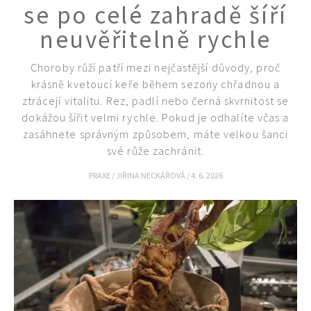
se po celé zahradě šíří
neuvěřitelně rychle
Choroby růží patří mezi nejčastější důvody, proč
krásně kvetoucí keře během sezony chřadnou a
ztrácejí vitalitu. Rez, padlí nebo černá skvrnitost se
dokážou šířit velmi rychle. Pokud je odhalíte včas a
zasáhnete správným způsobem, máte velkou šanci
své růže zachránit.
PRAXE
/
JIŘINA NECKÁŘOVÁ
/
4. 6. 2026