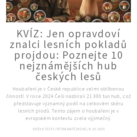
KVÍZ: Jen opravdoví
znalci lesních pokladů
projdou: Poznejte 10
nejznámějších hub
českých lesů
Houbaření je v České republice velmi oblíbenou
činností. V roce 2024 Češi nasbírali 21 300 tun hub, což
představuje významný podíl na celkovém sběru
lesních plodů. Tento zájem o houbaření je v
evropském kontextu zcela výjimečný.
KVÍZY A TESTY
/
PETRA MATĚJKOVÁ
/
8. 10. 2025