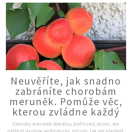
Neuvěříte, jak snadno
zabráníte chorobám
meruněk. Pomůže věc,
kterou zvládne každý
Choroby meruněk dokážou zničit celý strom, ale
naštěstí existuje jednoduchý způsob, jak jim předejít.