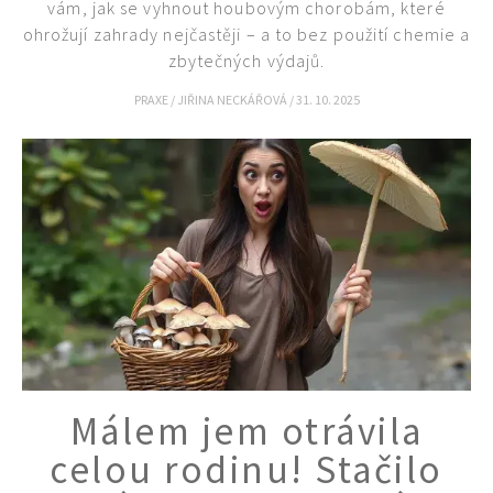
vám, jak se vyhnout houbovým chorobám, které
Naše krásná zahrada Speciál
ohrožují zahrady nejčastěji – a to bez použití chemie a
zbytečných výdajů.
PRAXE
/
JIŘINA NECKÁŘOVÁ
/
31. 10. 2025
Málem jem otrávila
celou rodinu! Stačilo