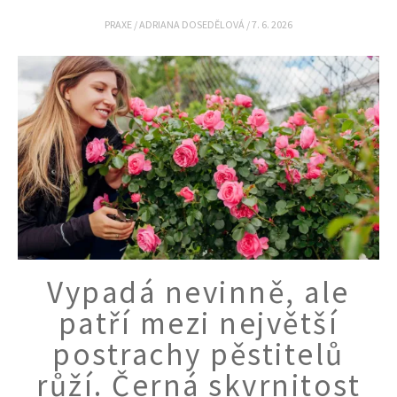
PRAXE
/
ADRIANA DOSEDĚLOVÁ
/
7. 6. 2026
Vypadá nevinně, ale
patří mezi největší
postrachy pěstitelů
růží. Černá skvrnitost