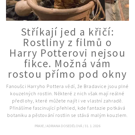
Stříkají jed a křičí:
Rostliny z filmů o
Harry Potterovi nejsou
fikce. Možná vám
rostou přímo pod okny
Fanoušci Harryho Pottera vědí, že Bradavice jsou plné
kouzelných rostlin. Některé z nich však mají reálné
předlohy, které můžete najít i ve vlastní zahradě.
Přinášíme fascinující přehled, kde fantazie potkává
botaniku a pěstování rostlin se stává malým kouzlem.
PRAXE
/
ADRIANA DOSEDĚLOVÁ
/
31. 1. 2026