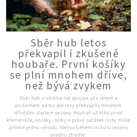
Sběr hub letos
překvapil i zkušené
houbaře. První košíky
se plní mnohem dříve,
než bývá zvykem
Sběr hub si většina lidí spojuje až s létem a
podzimem. Letos ale lesy překvapily mnohem
dřívějším startem sezóny. Houbaři už hlásí první
křemenáče, kozáky i hřiby a právě začátek růstu může
přinést jednu výhodu, kterou během vrcholu sezóny
snadno ztratíte.