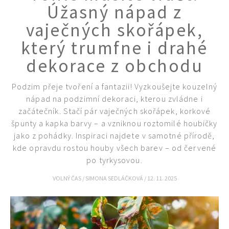
Úžasný nápad z
vaječných skořápek,
který trumfne i drahé
dekorace z obchodu
Podzim přeje tvoření a fantazii! Vyzkoušejte kouzelný
nápad na podzimní dekoraci, kterou zvládne i
začátečník. Stačí pár vaječných skořápek, korkové
špunty a kapka barvy – a vzniknou roztomilé houbičky
jako z pohádky. Inspiraci najdete v samotné přírodě,
kde opravdu rostou houby všech barev – od červené
po tyrkysovou.
Naše krásná zahrada
VOLNÝ ČAS
/
SIMONA SEDLÁČKOVÁ
/
12. 11. 2025