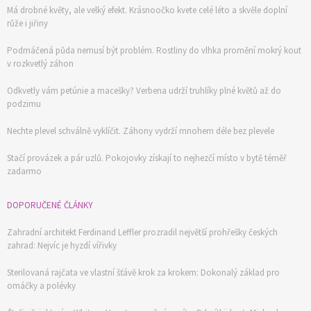
Má drobné květy, ale velký efekt. Krásnoočko kvete celé léto a skvěle doplní
růže i jiřiny
Podmáčená půda nemusí být problém. Rostliny do vlhka promění mokrý kout
v rozkvetlý záhon
Odkvetly vám petúnie a macešky? Verbena udrží truhlíky plné květů až do
podzimu
Nechte plevel schválně vyklíčit. Záhony vydrží mnohem déle bez plevele
Stačí provázek a pár uzlů. Pokojovky získají to nejhezčí místo v bytě téměř
zadarmo
DOPORUČENÉ ČLÁNKY
Zahradní architekt Ferdinand Leffler prozradil největší prohřešky českých
zahrad: Nejvíc je hyzdí vířivky
Sterilovaná rajčata ve vlastní šťávě krok za krokem: Dokonalý základ pro
omáčky a polévky