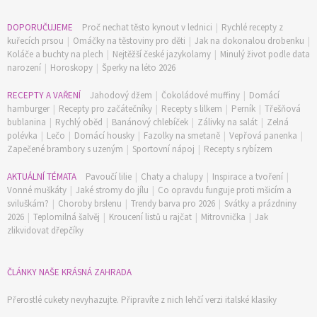
DOPORUČUJEME
Proč nechat těsto kynout v lednici
|
Rychlé recepty z
kuřecích prsou
|
Omáčky na těstoviny pro děti
|
Jak na dokonalou drobenku
|
Koláče a buchty na plech
|
Nejtěžší české jazykolamy
|
Minulý život podle data
narození
|
Horoskopy
|
Šperky na léto 2026
RECEPTY A VAŘENÍ
Jahodový džem
|
Čokoládové muffiny
|
Domácí
hamburger
|
Recepty pro začátečníky
|
Recepty s lilkem
|
Perník
|
Třešňová
bublanina
|
Rychlý oběd
|
Banánový chlebíček
|
Zálivky na salát
|
Zelná
polévka
|
Lečo
|
Domácí housky
|
Fazolky na smetaně
|
Vepřová panenka
|
Zapečené brambory s uzeným
|
Sportovní nápoj
|
Recepty s rybízem
AKTUÁLNÍ TÉMATA
Pavoučí lilie
|
Chaty a chalupy
|
Inspirace a tvoření
|
Vonné muškáty
|
Jaké stromy do jílu
|
Co opravdu funguje proti mšicím a
sviluškám?
|
Choroby brslenu
|
Trendy barva pro 2026
|
Svátky a prázdniny
2026
|
Teplomilná šalvěj
|
Kroucení listů u rajčat
|
Mitrovnička
|
Jak
zlikvidovat dřepčíky
ČLÁNKY NAŠE KRÁSNÁ ZAHRADA
Přerostlé cukety nevyhazujte. Připravíte z nich lehčí verzi italské klasiky