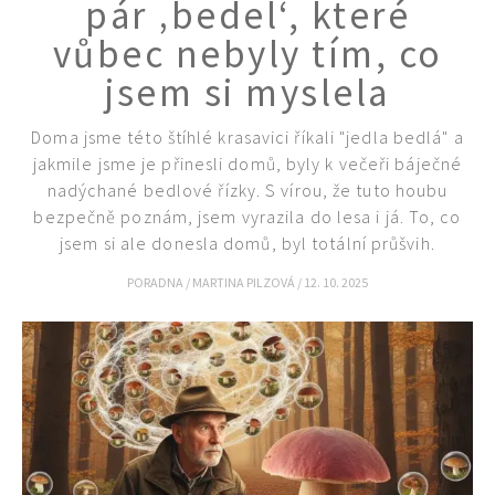
pár ‚bedel‘, které
vůbec nebyly tím, co
jsem si myslela
74 Kč
Objednat >
Doma jsme této štíhlé krasavici říkali "jedla bedlá" a
jakmile jsme je přinesli domů, byly k večeři báječné
nadýchané bedlové řízky. S vírou, že tuto houbu
bezpečně poznám, jsem vyrazila do lesa i já. To, co
jsem si ale donesla domů, byl totální průšvih.
PORADNA
/
MARTINA PILZOVÁ
/
12. 10. 2025