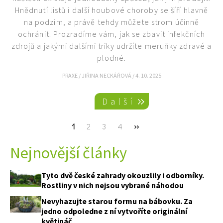
Hnědnutí listů i další houbové choroby se šíří hlavně
na podzim, a právě tehdy můžete strom účinně
ochránit. Prozradíme vám, jak se zbavit infekčních
zdrojů a jakými dalšími triky udržíte meruňky zdravé a
plodné.
PRAXE
/
JIŘINA NECKÁŘOVÁ
/
4. 10. 2025
Pagination
Další
Current
1
Page
2
Page
3
Page
4
Next
››
page
page
Nejnovější články
Tyto dvě české zahrady okouzlily i odborníky.
Rostliny v nich nejsou vybrané náhodou
Nevyhazujte starou formu na bábovku. Za
jedno odpoledne z ní vytvoříte originální
květináč