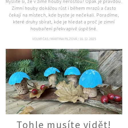
Myslíte si, že v zimě houby nerostou? Opak je pravdou.
Zimní houby dokážou růst i během mrazů a často
čekají na místech, kde byste je nečekali. Poradíme,
které druhy sbírat, kde je hledat a proč je zimní
houbaření překvapivě úspěšné.
VOLNÝ ČAS
/
MARTINA PILZOVÁ
/
16. 12. 2025
Tohle musíte vidět!