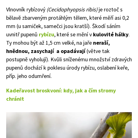
Vlnovník rybízový
(
Cecidophyopsis r
ibis
)
je roztoč s
bělavě zbarveným protáhlým tělem, které měří asi 0,2
mm (u samiček, samečci jsou kratší). Š
kodí sáním
uvnitř pupenů
rybízu
, které se mění v
kulovité hálky
.
Ty mohou být až 1,5 cm velké, na jaře
neraší,
hnědnou, zasychají
a
opadávají
(
větve tak
postupně vyholují).
Kvůli snížené
mu
množství zdravých
pupenů
dochází k poklesu
úrod
y
rybízu
, oslabení
keře,
příp. jeho o
dumření.
Kadeřavost broskvoní: kdy, jak a čím stromy
chránit