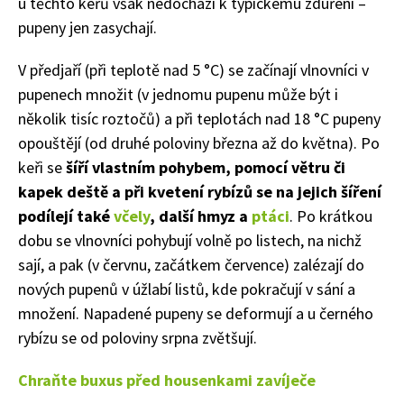
u těchto keřů však nedochází k typickému zduření –
pupeny jen zasychají.
V předjaří
(při teplotě nad 5 °C)
se začín
ají v
lnovní
ci v
p
upenech množit
(v jednomu pupenu může být i
několik tisíc
roz
t
očů
) a při teplotách nad 18 °C
pupeny
opoušt
ěj
í
(
od
druhé polovin
y
březn
a
až
do května
)
.
P
o
keři
se
šíří vlastním pohybem, pomocí větru či
kapek deště a při kvetení rybízů se na jejich šíření
podílejí také
včely
, d
alší hmyz a
ptáci
. Po k
rátkou
dobu se v
lnovníci p
ohybují volně po listech, na nichž
sají
,
a pak
(v červnu, začátkem července)
zalézají do
nových pupenů
v úžlabí listů
, kde pokračují v sání a
množení
. N
apadené pupeny se deformují a
u černého
rybízu se
od poloviny srpna
zvětšují
.
Chraňte buxus před housenkami zavíječe