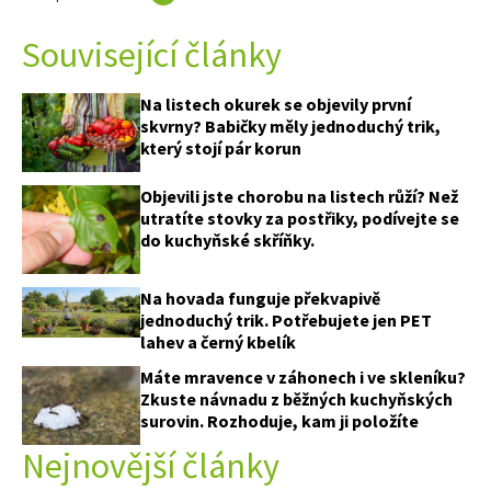
Související články
Na listech okurek se objevily první
skvrny? Babičky měly jednoduchý trik,
který stojí pár korun
74 Kč
Objevili jste chorobu na listech růží? Než
Objednat >
utratíte stovky za postřiky, podívejte se
do kuchyňské skříňky.
Na hovada funguje překvapivě
jednoduchý trik. Potřebujete jen PET
lahev a černý kbelík
Máte mravence v záhonech i ve skleníku?
Zkuste návnadu z běžných kuchyňských
surovin. Rozhoduje, kam ji položíte
Nejnovější články