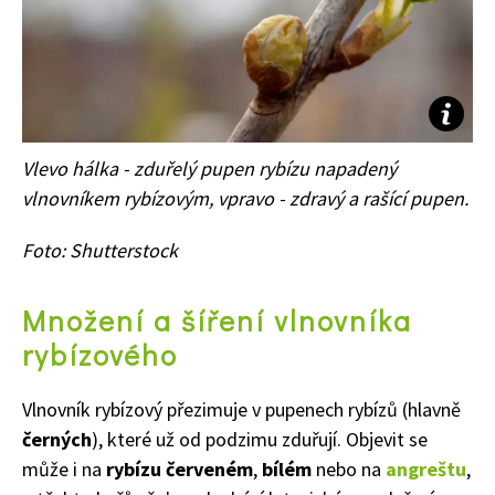
Vlevo hálka - zduřelý pupen rybízu napadený
vlnovníkem rybízovým, vpravo - zdravý a rašící pupen.
Foto: Shutterstock
Množení a šíření
vlnovníka
rybízového
Vlnovník rybízový p
řezimuje v p
upenech rybízů (hlavně
černých
)
, které u
ž od podzimu zduřují
.
Objevit se
může i na
rybízu červeném
,
bílém
nebo na
angreštu
,