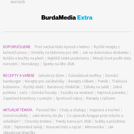
PARTNEŘI
DOPORUČUJEME
Proč nechat těsto kynout v lednici
|
Rychlé recepty z
kuřecích prsou
|
Omáčky na těstoviny pro děti
|
Jak na dokonalou drobenku
|
Koláče a buchty na plech
|
Nejtěžší české jazykolamy
|
Minulý život podle data
narození
|
Horoskopy
|
Šperky na léto 2026
RECEPTY A VAŘENÍ
Jahodový džem
|
Čokoládové muffiny
|
Domácí
hamburger
|
Recepty pro začátečníky
|
Recepty s lilkem
|
Perník
|
Třešňová
bublanina
|
Rychlý oběd
|
Banánový chlebíček
|
Zálivky na salát
|
Zelná
polévka
|
Lečo
|
Domácí housky
|
Fazolky na smetaně
|
Vepřová panenka
|
Zapečené brambory s uzeným
|
Sportovní nápoj
|
Recepty s rybízem
AKTUÁLNÍ TÉMATA
Pavoučí lilie
|
Chaty a chalupy
|
Inspirace a tvoření
|
Vonné muškáty
|
Jaké stromy do jílu
|
Co opravdu funguje proti mšicím a
sviluškám?
|
Choroby brslenu
|
Trendy barva pro 2026
|
Svátky a prázdniny
2026
|
Teplomilná šalvěj
|
Kroucení listů u rajčat
|
Mitrovnička
|
Jak
zlikvidovat dřepčíky