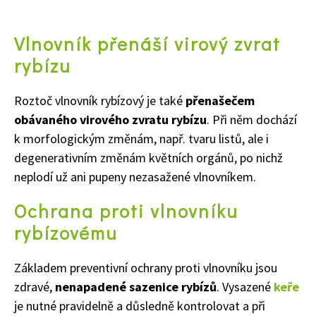
Vlnovník přenáší
virový zvrat
rybízu
Roztoč v
lnovník rybízový je
také
přenašečem
obávaného
virového zvratu rybízu
. P
ři něm dochází
k morfologickým změnám, např.
t
varu listů, ale i
degenerativním změnám květních orgánů, po nichž
neplodí
už
ani pupeny nezasažené vlnovníkem.
Ochrana proti vlnovníku
rybízovému
Základem
preventivní
ochrany proti vlnovníku jsou
zdravé
,
nenapadené
sazenice rybízů
. Vysazené
keře
Naše krásná zahrada
je nutné pravidelně
a důsledně
kontrolovat a
při