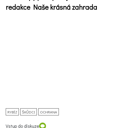
redakce Naše krásná zahrada
65 Kč
Objednat >
Naše krásná zahrada Speciál
RYBÍZ
ŠKŮDCI
OCHRANA
Vstup do diskuze