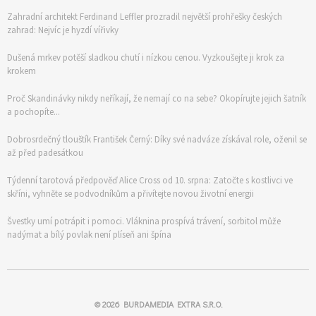
Zahradní architekt Ferdinand Leffler prozradil největší prohřešky českých
zahrad: Nejvíc je hyzdí vířivky
Dušená mrkev potěší sladkou chutí i nízkou cenou. Vyzkoušejte ji krok za
krokem
Proč Skandinávky nikdy neříkají, že nemají co na sebe? Okopírujte jejich šatník
a pochopíte...
Dobrosrdečný tlouštík František Černý: Díky své nadváze získával role, oženil se
až před padesátkou
Týdenní tarotová předpověď Alice Cross od 10. srpna: Zatočte s kostlivci ve
skříni, vyhněte se podvodníkům a přivítejte novou životní energii
Švestky umí potrápit i pomoci. Vláknina prospívá trávení, sorbitol může
nadýmat a bílý povlak není plíseň ani špína
© 2026
BURDAMEDIA EXTRA S.R.O.