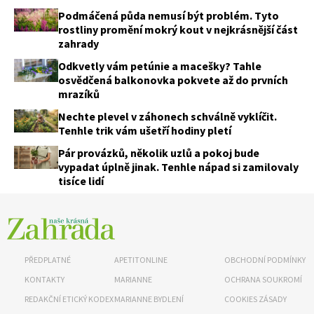
Podmáčená půda nemusí být problém. Tyto
rostliny promění mokrý kout v nejkrásnější část
zahrady
Odkvetly vám petúnie a macešky? Tahle
osvědčená balkonovka pokvete až do prvních
mrazíků
Nechte plevel v záhonech schválně vyklíčit.
Tenhle trik vám ušetří hodiny pletí
Pár provázků, několik uzlů a pokoj bude
vypadat úplně jinak. Tenhle nápad si zamilovaly
tisíce lidí
PŘEDPLATNÉ
APETITONLINE
OBCHODNÍ PODMÍNKY
KONTAKTY
MARIANNE
OCHRANA SOUKROMÍ
REDAKČNÍ ETICKÝ KODEX
MARIANNE BYDLENÍ
COOKIES ZÁSADY