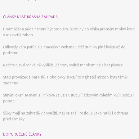
ČLÁNKY NAŠE KRÁSNÁ ZAHRADA
Podmáčená půda nemusí být problém. Rostliny do vlhka promění mokrý kout
v rozkvetlý záhon
Odkvetly vám petúnie a macešky? Verbena udrží truhlíky plné květů až do
podzimu
Nechte plevel schválně vyklíčit. Záhony vydrží mnohem déle bez plevele
Stačí provázek a pár uzlů. Pokojovky získají to nejhezčí místo v bytě téměř
zadarmo
Stínění oken se mění. Hliníkové žaluzie ustupují látkovým roletám kvůli světlu i
pohodlí
Šišky mají na zahradě víc využití, než se zdá. Poslouží jako mulč i ochrana
před slimáky
DOPORUČENÉ ČLÁNKY