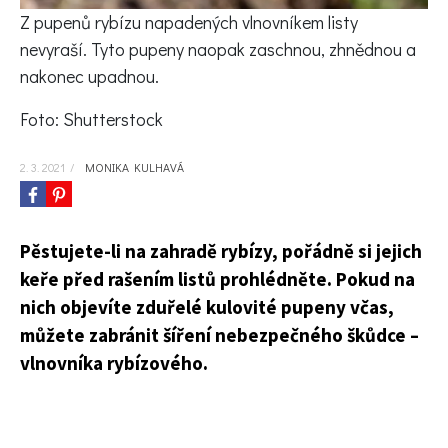
KVÍZY A TESTY
Z pupenů rybízu napadených vlnovníkem listy
nevyraší. Tyto pupeny naopak zaschnou, zhnědnou a
nakonec upadnou.
Foto: Shutterstock
2. 3. 2021
/
MONIKA KULHAVÁ
Pěstujete-li na zahradě rybízy, pořádně si jejich
keře před rašením listů prohlédněte. Pokud na
nich objevíte zduřelé kulovité pupeny včas,
můžete zabránit šíření nebezpečného škůdce –
vlnovníka rybízového.