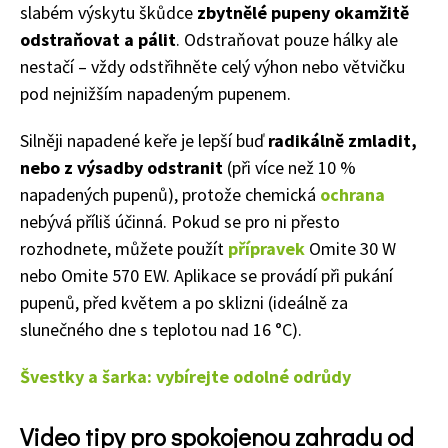
slabém výskytu škůdce
z
bytnělé
pupeny okamžitě
odstraňovat
a pálit
.
Odstr
aňovat
pouze
hálky
ale
nestačí – vždy
odstřihněte
cel
ý výhon nebo
větvičk
u
pod n
ejnižším
napadeným pupenem.
Silněji napadené keře
je lepší buď
radikálně zmladit
,
nebo
z výsadby odstranit
(při více než 10 %
napadených pupenů)
, protože chemická
ochrana
nebývá příliš účinná. Pokud se pro ni přesto
rozhodnete, můžete použít
přípr
a
vek
O
mite
30 W
nebo
Omite
570 EW.
Aplikace se provádí při
pukání
pupenů, před květem a po sklizni (ideálně za
slunečného
dne s t
eplotou nad 1
6
°C
).
Švestky a šarka: vybírejte odolné odrůdy
Video tipy pro spokojenou zahradu od