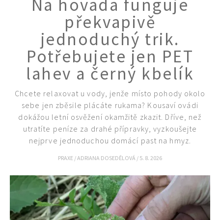
Na hovada funguje
KVÍZY A TESTY
překvapivě
jednoduchý trik.
Potřebujete jen PET
lahev a černý kbelík
Chcete relaxovat u vody, jenže místo pohody okolo
sebe jen zběsile plácáte rukama? Kousaví ovádi
dokážou letní osvěžení okamžitě zkazit. Dříve, než
utratíte peníze za drahé přípravky, vyzkoušejte
nejprve jednoduchou domácí past na hmyz.
PRAXE
/
ADRIANA DOSEDĚLOVÁ
/
5. 8. 2026