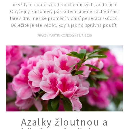
ne vždy je nutné sahat po chemických postřicích.
Obyčejný kartonový pás kolem kmene zachytí část
larev dřív, než se promění v další generaci škůdců.
Důležité je ale vědět, kdy a jak ho správně použít.
PRAXE
/
MARTIN KOPECKÝ
/
25. 7. 2026
Azalky žloutnou a