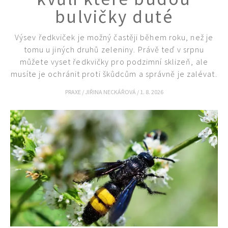
bulvičky duté
Výsev ředkviček je možný častěji během roku, než je
tomu u jiných druhů zeleniny. Právě teď v srpnu
můžete vyset ředkvičky pro podzimní sklizeň, ale
musíte je ochránit proti škůdcům a správně je zalévat.
PRAXE
/
JIŘINA NECKÁŘOVÁ
/
1. 8. 2026