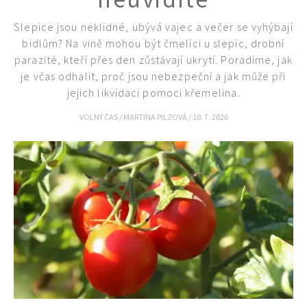
Slepice jsou neklidné, ubývá vajec a večer se vyhýbají
74 Kč
bidlům? Na vině mohou být čmelíci u slepic, drobní
Objednat >
parazité, kteří přes den zůstávají ukrytí. Poradíme, jak
je včas odhalit, proč jsou nebezpeční a jak může při
jejich likvidaci pomoci křemelina.
VOLNÝ ČAS
/
MARTINA PILZOVÁ
/
10. 7. 2026