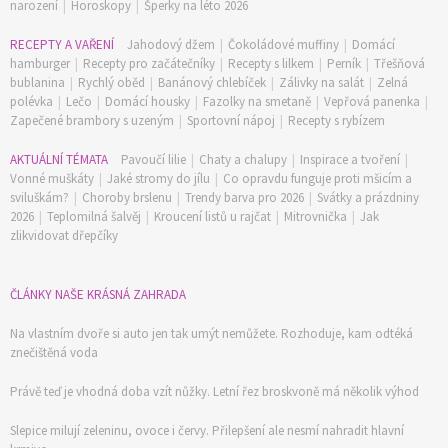
narození
|
Horoskopy
|
Šperky na léto 2026
RECEPTY A VAŘENÍ
Jahodový džem
|
Čokoládové muffiny
|
Domácí
hamburger
|
Recepty pro začátečníky
|
Recepty s lilkem
|
Perník
|
Třešňová
bublanina
|
Rychlý oběd
|
Banánový chlebíček
|
Zálivky na salát
|
Zelná
polévka
|
Lečo
|
Domácí housky
|
Fazolky na smetaně
|
Vepřová panenka
|
Zapečené brambory s uzeným
|
Sportovní nápoj
|
Recepty s rybízem
AKTUÁLNÍ TÉMATA
Pavoučí lilie
|
Chaty a chalupy
|
Inspirace a tvoření
|
Vonné muškáty
|
Jaké stromy do jílu
|
Co opravdu funguje proti mšicím a
sviluškám?
|
Choroby brslenu
|
Trendy barva pro 2026
|
Svátky a prázdniny
2026
|
Teplomilná šalvěj
|
Kroucení listů u rajčat
|
Mitrovnička
|
Jak
zlikvidovat dřepčíky
ČLÁNKY NAŠE KRÁSNÁ ZAHRADA
Na vlastním dvoře si auto jen tak umýt nemůžete. Rozhoduje, kam odtéká
znečištěná voda
Právě teď je vhodná doba vzít nůžky. Letní řez broskvoně má několik výhod
Slepice milují zeleninu, ovoce i červy. Přilepšení ale nesmí nahradit hlavní