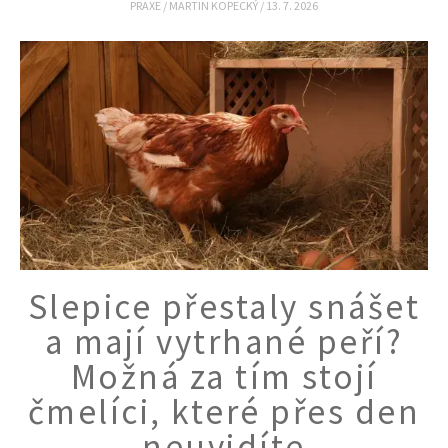
PRAXE
/
MARTIN KOPECKÝ
/
13. 7. 2026
Slepice přestaly snášet
a mají vytrhané peří?
Možná za tím stojí
čmelíci, které přes den
neuvidíte