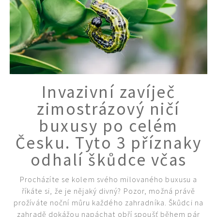
Invazivní zavíječ
zimostrázový ničí
buxusy po celém
Česku. Tyto 3 příznaky
odhalí škůdce včas
Procházíte se kolem svého milovaného buxusu a
říkáte si, že je nějaký divný? Pozor, možná právě
prožíváte noční můru každého zahradníka. Škůdci na
zahradě dokážou napáchat obří spoušť během pár