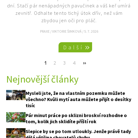
dní. Stačí pár nenápadných pavučinek a váš keř umírá
zevnitř. Odhalte tento tichý útok dřív, než vám
zbydou jen oči pro pláč.
PRAXE
/
VIKTORIE ŠIMKOVÁ
/
5. 7. 2026
Pagination
Další
Current
1
Page
2
Page
3
Page
4
Next
››
page
page
Nejnovější články
Mysleli jste, že na vlastním pozemku můžete
všechno? Kvůli mytí auta můžete přijít o desítky
tisíc
Pár minut práce po sklizni broskví rozhodne o
tom, kolik jich sklidíte příští rok
Slepice by se po tom utloukly. Jenže právě tady
dělá většina chovatelů chybu