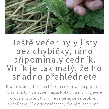
Ještě večer byly listy
bez chybičky, ráno
připomínaly cedník.
Viník je tak malý, že ho
snadno přehlédnete
Drobní škůdci dokážou během několika dnů proměnit
krásné listy v děravou krajku. Pokud na nich objevíte
drobné kulaté otvory, nečekejte, že se problém
vyřeší sám. Čím dřív zasáhnete, tím větší šanci mají