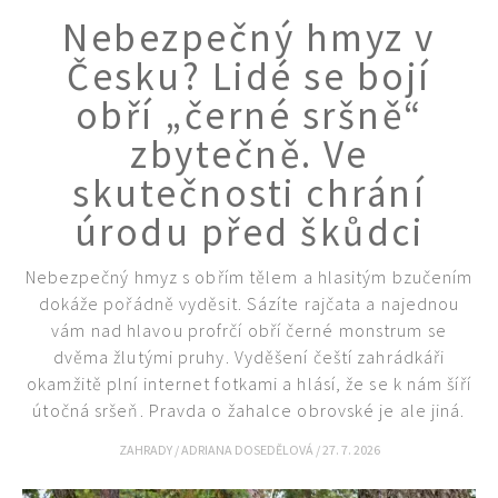
Nebezpečný hmyz v
Česku? Lidé se bojí
obří „černé sršně“
zbytečně. Ve
skutečnosti chrání
úrodu před škůdci
Nebezpečný hmyz s obřím tělem a hlasitým bzučením
dokáže pořádně vyděsit. Sázíte rajčata a najednou
vám nad hlavou profrčí obří černé monstrum se
dvěma žlutými pruhy. Vyděšení čeští zahrádkáři
okamžitě plní internet fotkami a hlásí, že se k nám šíří
útočná sršeň. Pravda o žahalce obrovské je ale jiná.
ZAHRADY
/
ADRIANA DOSEDĚLOVÁ
/
27. 7. 2026