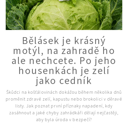
Bělásek je krásný
motýl, na zahradě ho
ale nechcete. Po jeho
housenkách je zelí
jako cedník
Škůdci na košťálovinách dokážou během několika dnů
proměnit zdravé zelí, kapustu nebo brokolici v děravé
listy. Jak poznat první příznaky napadení, kdy
65 Kč
zasáhnout a jaké chyby zahrádkáři dělají nejčastěji,
Objednat >
aby byla úroda v bezpečí?
Naše krásná zahrada Speciál