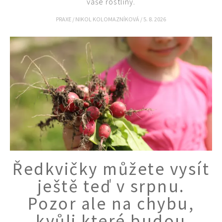
vaše rostliny.
PRAXE
/
NIKOL KOLOMAZNÍKOVÁ
/
5. 8. 2026
Ředkvičky můžete vysít
ještě teď v srpnu.
Pozor ale na chybu,
kvůli které budou