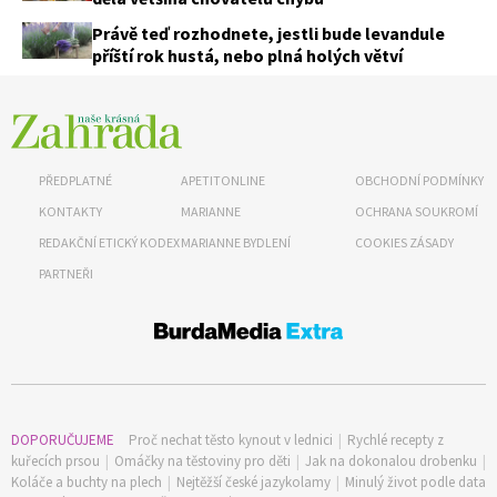
Právě teď rozhodnete, jestli bude levandule
příští rok hustá, nebo plná holých větví
PŘEDPLATNÉ
APETITONLINE
OBCHODNÍ PODMÍNKY
KONTAKTY
MARIANNE
OCHRANA SOUKROMÍ
REDAKČNÍ ETICKÝ KODEX
MARIANNE BYDLENÍ
COOKIES ZÁSADY
PARTNEŘI
DOPORUČUJEME
Proč nechat těsto kynout v lednici
|
Rychlé recepty z
kuřecích prsou
|
Omáčky na těstoviny pro děti
|
Jak na dokonalou drobenku
|
Koláče a buchty na plech
|
Nejtěžší české jazykolamy
|
Minulý život podle data