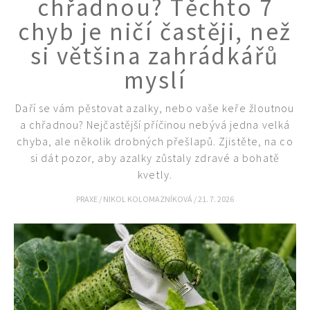
chřadnou? Těchto 7
chyb je ničí častěji, než
si většina zahrádkářů
myslí
Daří se vám pěstovat azalky, nebo vaše keře žloutnou
a chřadnou? Nejčastější příčinou nebývá jedna velká
chyba, ale několik drobných přešlapů. Zjistěte, na co
si dát pozor, aby azalky zůstaly zdravé a bohatě
kvetly.
PRAXE
/
NIKOL KOLOMAZNÍKOVÁ
/
21. 7. 2026
Naše krásná zahrada