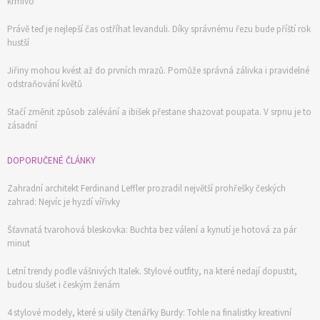
krmivo
Právě teď je nejlepší čas ostříhat levanduli. Díky správnému řezu bude příští rok
hustší
Jiřiny mohou kvést až do prvních mrazů. Pomůže správná zálivka i pravidelné
odstraňování květů
Stačí změnit způsob zalévání a ibišek přestane shazovat poupata. V srpnu je to
zásadní
DOPORUČENÉ ČLÁNKY
Zahradní architekt Ferdinand Leffler prozradil největší prohřešky českých
zahrad: Nejvíc je hyzdí vířivky
Šťavnatá tvarohová bleskovka: Buchta bez válení a kynutí je hotová za pár
minut
Letní trendy podle vášnivých Italek. Stylové outfity, na které nedají dopustit,
budou slušet i českým ženám
4 stylové modely, které si ušily čtenářky Burdy: Tohle na finalistky kreativní