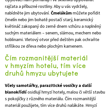
rajčata a příbuzné rostliny. Aby u vás vydržely,
nabídněte jim ubytování.
Čmelákům
můžete pořídit
čmelín nebo jim bohatě postačí starý, keramický
květináč zakopaný do země dnem vzhůru a naplněný
suchým materiálem – senem, slámou, mechem nebo
hoblinami. Vletový otvor před deštěm pak ochraňte
stříškou ze dřeva nebo plochým kamenem.
Čím rozmanitější materiál
v hmyzím hotelu, tím více
druhů hmyzu ubytujete
Včely samotářky, parazitické vosičky a další
blanokřídlí
osidlují hmyzí hotely, malou či větší stavbu
s pokojíčky z různého materiálu. Čím rozmanitější
materiál použijete, tím více druhů nalákáte. Hmyzí