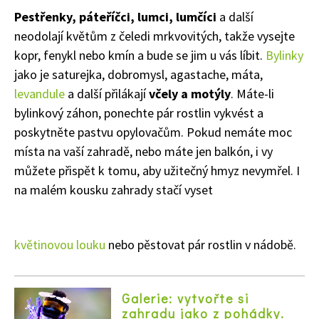
Pestřenky, páteříčci, lumci, lumčíci
a další
neodolají květům z čeledi mrkvovitých, takže vysejte
kopr, fenykl nebo kmín a bude se jim u vás líbit.
Bylinky
jako je saturejka, dobromysl, agastache, máta,
levandule
a další přilákají
včely a motýly
. Máte-li
bylinkový záhon, ponechte pár rostlin vykvést a
poskytněte pastvu opylovačům. Pokud nemáte moc
místa na vaší zahradě, nebo máte jen balkón, i vy
můžete přispět k tomu, aby užitečný hmyz nevymřel. I
na malém kousku zahrady stačí vyset
květinovou louku
nebo pěstovat pár rostlin v nádobě.
Galerie: vytvořte si
zahradu jako z pohádky.