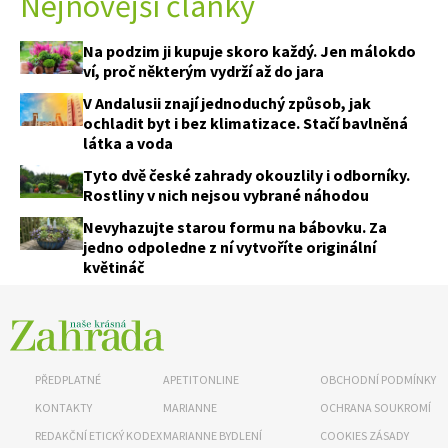
Nejnovější články
Na podzim ji kupuje skoro každý. Jen málokdo
ví, proč některým vydrží až do jara
V Andalusii znají jednoduchý způsob, jak
ochladit byt i bez klimatizace. Stačí bavlněná
látka a voda
Tyto dvě české zahrady okouzlily i odborníky.
Rostliny v nich nejsou vybrané náhodou
Nevyhazujte starou formu na bábovku. Za
jedno odpoledne z ní vytvoříte originální
květináč
PŘEDPLATNÉ
APETITONLINE
OBCHODNÍ PODMÍNKY
KONTAKTY
MARIANNE
OCHRANA SOUKROMÍ
REDAKČNÍ ETICKÝ KODEX
MARIANNE BYDLENÍ
COOKIES ZÁSADY