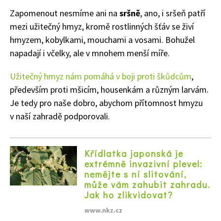
Zapomenout nesmíme ani na
sršně
, ano, i sršeň patří
mezi užitečný hmyz, kromě rostlinných šťáv se živí
hmyzem, kobylkami, mouchami a vosami. Bohužel
napadají i včelky, ale v mnohem menší míře.
Užitečný hmyz nám pomáhá v boji proti škůdcům
,
především proti mšicím, housenkám a různým larvám.
Je tedy pro naše dobro, abychom přítomnost hmyzu
v naší zahradě podporovali.
65 Kč
Objednat >
Křídlatka japonská je
Naše krásná zahrada Speciál
extrémně invazivní plevel:
nemějte s ní slitování,
může vám zahubit zahradu.
Jak ho zlikvidovat?
www.nkz.cz