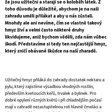
že jsou užiteční a starají se o koloběh látek. Z
toho důvodu je důležité, abychom je na naši
zahradu uměli přilákat a aby u nás zůstali.
Mnohdy ale ani nevíme, čím se vlastně takový
hmyz živí a velmi často některé druhy
likvidujeme, aniž bychom věděli, zda nám vůbec
škodí. Představíme si tedy ten nejčastější hmyz,
který zničí obávané škůdce na naší zharadě.
Užitečný hmyz přiláká do zahrady dostatek nektaru a
pylu, který zajistíme výsadbou vhodných rostlin,
především kvetoucích keřů, trvalek a bylinek. Pro
dobré opylení různých květů i při chladnějším počasí
mají v zahradě nezastupitelnou roli hlavně čmeláci a