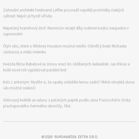
Zahradní architekt Ferdinand Leffler prozradil největší prohřešky českých
zahrad: Nejvíc je hyzdí vířivky
Nepečený tvarohový dort: Maminčin recept díky rodinné tradici neupadne v
zapomnění
Čtyři věci, které o Whitney Houston možná nevíte: Odmítl ji bratr Michaela
Jacksona a měla milenku
Hvězda filmu Rebelové se znovu vrací do oblíbených šedesátek: Jan Révai si
kvůli nové roli vypěstoval parádní knír
Kvíz z antonym: Myslíte si, že opaky zvládáte levou zadní? Méně obvyklá slova
vás možná zaskočí
Grilovaný květák se salsou z pečených paprik podle Jana Punčocháře: Doby
prachsprostého hermelínu skončily, říká
© 2026
BURDAMEDIA EXTRA S.R.O.