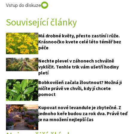
Vstup do diskuze
Související články
Má drobné květy, přesto zastíní i růže.
Krásnoočko kvete celé léto téměř bez
péče
Nechte plevel v záhonech schválně
vyklíčit. Tenhle trik vám ušetří hodiny
pletí
Bobkovišeň začala žloutnout? Možná ji
ničíte právě ve chvíli, kdy jí chcete
pomoct
Kupovat nové levandule je zbytečné. Z
jednoho keře budou za rok dva. Právě teď
je na množení nejlepší čas