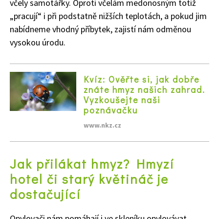
včely samotářky. Oproti včelám medonosným totiž
„pracují“ i při podstatně nižších teplotách, a pokud jim
nabídneme vhodný příbytek, zajistí nám odměnou
vysokou úrodu.
Kvíz: Ověřte si, jak dobře
znáte hmyz našich zahrad.
Vyzkoušejte naši
poznávačku
www.nkz.cz
Jak přilákat hmyz? Hmyzí
hotel či starý květináč je
dostačující
Opylovači nám pomáhají i ve skleníku opylovávat