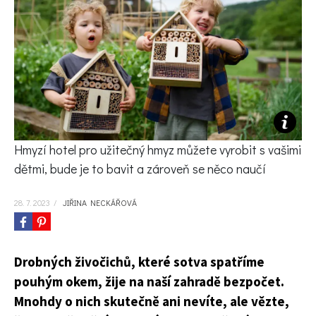
KVÍZY A TESTY
Hmyzí hotel pro užitečný hmyz můžete vyrobit s vašimi
dětmi, bude je to bavit a zároveň se něco naučí
28. 7. 2023
/
JIŘINA NECKÁŘOVÁ
Drobných živočichů, které sotva spatříme
pouhým okem, žije na naší zahradě bezpočet.
Mnohdy o nich skutečně ani nevíte, ale vězte,