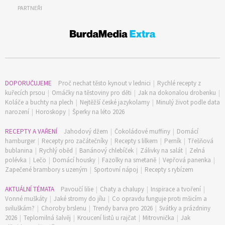
PARTNEŘI
DOPORUČUJEME
Proč nechat těsto kynout v lednici
|
Rychlé recepty z
kuřecích prsou
|
Omáčky na těstoviny pro děti
|
Jak na dokonalou drobenku
|
Koláče a buchty na plech
|
Nejtěžší české jazykolamy
|
Minulý život podle data
narození
|
Horoskopy
|
Šperky na léto 2026
RECEPTY A VAŘENÍ
Jahodový džem
|
Čokoládové muffiny
|
Domácí
hamburger
|
Recepty pro začátečníky
|
Recepty s lilkem
|
Perník
|
Třešňová
bublanina
|
Rychlý oběd
|
Banánový chlebíček
|
Zálivky na salát
|
Zelná
polévka
|
Lečo
|
Domácí housky
|
Fazolky na smetaně
|
Vepřová panenka
|
Zapečené brambory s uzeným
|
Sportovní nápoj
|
Recepty s rybízem
AKTUÁLNÍ TÉMATA
Pavoučí lilie
|
Chaty a chalupy
|
Inspirace a tvoření
|
Vonné muškáty
|
Jaké stromy do jílu
|
Co opravdu funguje proti mšicím a
sviluškám?
|
Choroby brslenu
|
Trendy barva pro 2026
|
Svátky a prázdniny
2026
|
Teplomilná šalvěj
|
Kroucení listů u rajčat
|
Mitrovnička
|
Jak