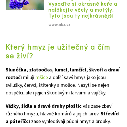
Vysaďte si okrasné keře a
nalákejte včely a motýly.
Tyto jsou ty nejkrásnější
www.nkz.cz
Který hmyz je užitečný a č
ím
se živí?
Naše krásná zahrada
Slunéčka, zlatoočka, lumci, lumčíci, škvoři a draví
roztoči
milují
mšice
a další savý hmyz jako jsou
svilušky, červci, štítenky a molice. Nasytí se nejen
dospělci, ale i jejich škodlivými larvami a vajíčky.
Vážky, šídla a dravé druhy ploštic
vás zase zbaví
různého hmyzu, hlavně komárů a jejich larev.
Střevlíci
a páteříčci
zase vyhledávají půdní hmyz a brouky.