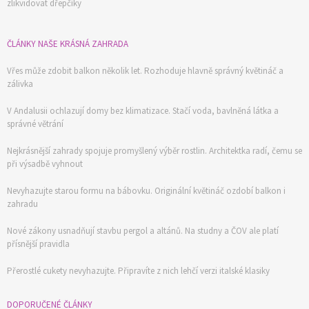
zlikvidovat dřepčíky
ČLÁNKY NAŠE KRÁSNÁ ZAHRADA
Vřes může zdobit balkon několik let. Rozhoduje hlavně správný květináč a
zálivka
V Andalusii ochlazují domy bez klimatizace. Stačí voda, bavlněná látka a
správné větrání
Nejkrásnější zahrady spojuje promyšlený výběr rostlin. Architektka radí, čemu se
při výsadbě vyhnout
Nevyhazujte starou formu na bábovku. Originální květináč ozdobí balkon i
zahradu
Nové zákony usnadňují stavbu pergol a altánů. Na studny a ČOV ale platí
přísnější pravidla
Přerostlé cukety nevyhazujte. Připravíte z nich lehčí verzi italské klasiky
DOPORUČENÉ ČLÁNKY