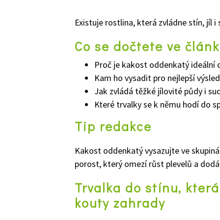
Existuje rostlina, která zvládne stín, jíl
Co se dočtete ve člán
Proč je kakost oddenkatý ideální 
Kam ho vysadit pro nejlepší výsle
Jak zvládá těžké jílovité půdy i su
Které trvalky se k němu hodí do s
Tip redakce
Kakost oddenkatý vysazujte ve skupinách
porost, který omezí růst plevelů a dodá
Trvalka do stínu, kte
kouty zahrady