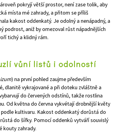
ároveň pokryjí větší prostor, není zase tolik, aby
ká místa mé zahrady, a přitom se příliš
znala kakost oddenkatý. Je odolný a nenápadný, a
mný podrost, aniž by omezoval růst nápadnějších
oří tichý a klidný rám.
lí vůní listů i odolností
hizum
) na první pohled zaujme především
, dlanitě vykrajované a při doteku zvláštně a
vybarvují do červených odstínů, takže rostlina
. Od května do června vykvétají drobnější květy
é podle kultivaru. Kakost oddenkatý dorůstá do
růstá do šířky. Pomocí oddenků vytváří souvislý
é kouty zahrady.