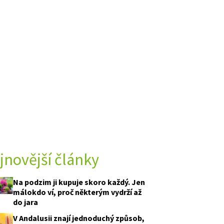
jnovější články
Na podzim ji kupuje skoro každý. Jen
málokdo ví, proč některým vydrží až
do jara
V Andalusii znají jednoduchý způsob,