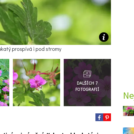
nkatý prospívá i pod stromy
Přejít
do
galerie
Ne