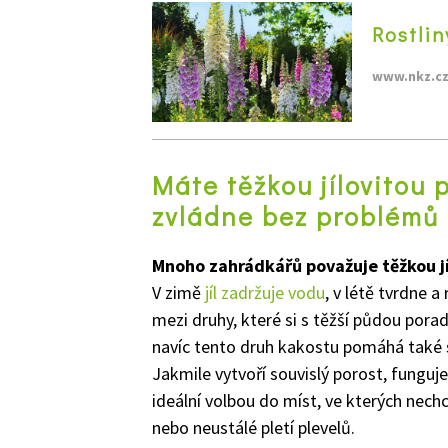
Rostlin
www.nkz.c
Máte těžkou jílovitou p
zvládne bez problémů
Mnoho zahrádkářů považuje těžkou jí
V zimě
jíl zadržuje vodu
, v létě tvrdne a
mezi druhy, které si s těžší půdou por
navíc tento druh kakostu pomáhá také s
Jakmile vytvoří souvislý porost, funguje
ideální volbou do míst, ve kterých nech
nebo neustálé pletí plevelů.