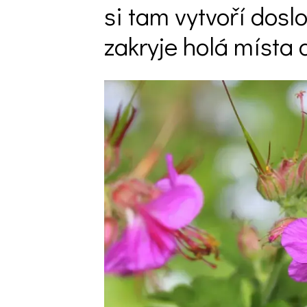
si tam vytvoří doslo
Trvalky
zakryje holá místa 
Vodní rostliny
Růže
VIDEA
VOLN
Zahradn
Zelená
Domácí
Dekora
Zajíma