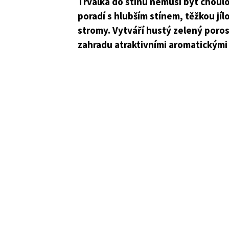
Trvalka do stínu nemusí být choulo
poradí s hlubším stínem, těžkou jí
stromy. Vytváří hustý zelený poros
zahradu atraktivními aromatickými l