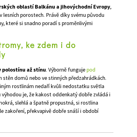
ských oblastí Balkánu a jihovýchodní Evropy
,
 v lesních porostech. Právě díky svému původu
y, které si snadno poradí s proměnlivými
tromy, ke zdem i do
dy
 polostínu až stínu
. Výborně funguje
pod
ích stěn domů nebo ve stinných předzahrádkách.
jiným rostlinám nedaří kvůli nedostatku světla
 výhodou je, že kakost oddenkatý dobře zvládá i
krá, slehlá a špatně propustná, si rostlina
le zakoření, překvapivě dobře snáší i období