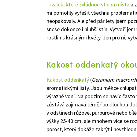
Trvalek, které zvládnou stinná místa
a z
mi pomohly vyřešit všechna problematic
neopakovaly. Ale před pár lety jsem po
snese dokonce i hlubší stín. Vytvoří je
rostlin s krásnými květy. Jen pro ně vytv
Kakost oddenkatý okouz
Kakost oddenkatý
(
Geranium macrorr
aromatickými listy. Jsou měkce chlupaté
výrazně voní. Na podzim se navíc často 
zůstává zajímavá téměř po dlouhou dobu
v odstínech růžové, purpurové nebo bíl
výšky 25-40 cm, ale mnohem více se roz
porost, který dokáže zakrýt i nevzhledn