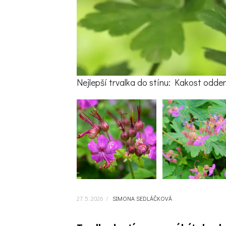
Nejlepší trvalka do stínu: Kakost odde
27. 5. 2026
/
SIMONA SEDLÁČKOVÁ