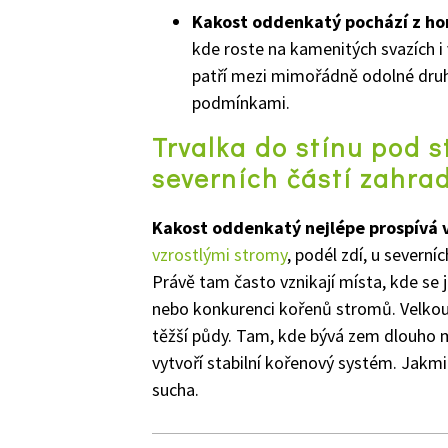
Kakost oddenkatý pochází z hor
kde roste na kamenitých svazích i
patří mezi mimořádně odolné druh
podmínkami.
Trvalka do stínu pod s
severních částí zahra
Kakost oddenkatý nejlépe prospívá v
vzrostlými stromy
, podél zdí, u severn
Právě tam často vznikají místa, kde se 
nebo konkurenci kořenů stromů. Velkou
těžší půdy. Tam, kde bývá zem dlouho mo
vytvoří stabilní kořenový systém. Jakmi
sucha.