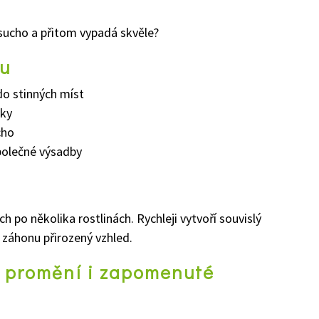
 i sucho a přitom vypadá skvěle?
ku
do stinných míst
dky
cho
polečné výsadby
 po několika rostlinách. Rychleji vytvoří souvislý
 záhonu přirozený vzhled.
rá promění i zapomenuté