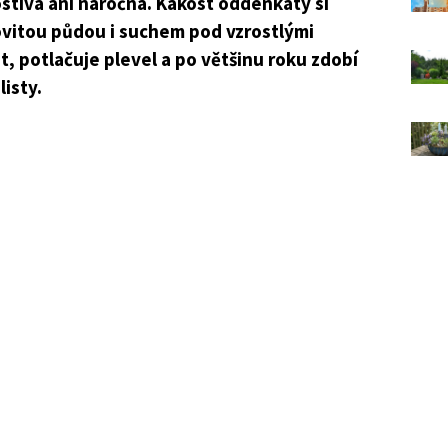
stivá ani náročná. Kakost oddenkatý si
lovitou půdou i suchem pod vzrostlými
t, potlačuje plevel a po většinu roku zdobí
isty.