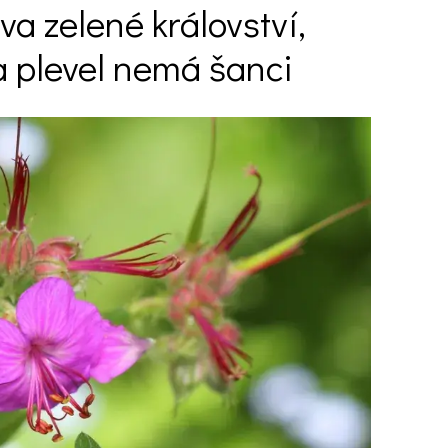
va zelené království,
a plevel nemá šanci
Ý ČAS
SOUTĚŽTE O CENY
KVÍZY
í turistika
 domácnost
 mazlíčci
ce
vosti