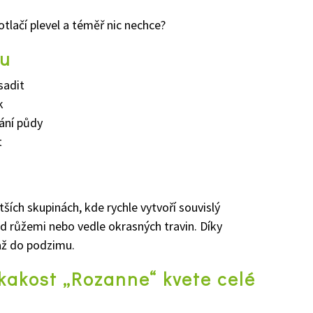
potlačí plevel a téměř nic nechce?
ku
sadit
k
ání půdy
t
ích skupinách, kde rychle vytvoří souvislý
d růžemi nebo vedle okrasných travin. Díky
až do podzimu.
kakost „Rozanne“ kvete celé