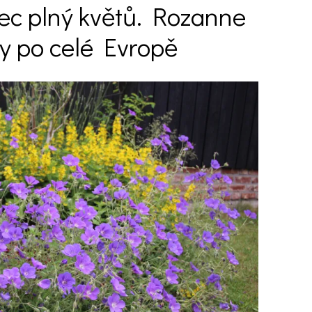
ec plný květů. Rozanne
ky po celé Evropě
Ý ČAS
SOUTĚŽTE O CENY
KVÍZY
í turistika
 domácnost
 mazlíčci
ce
vosti