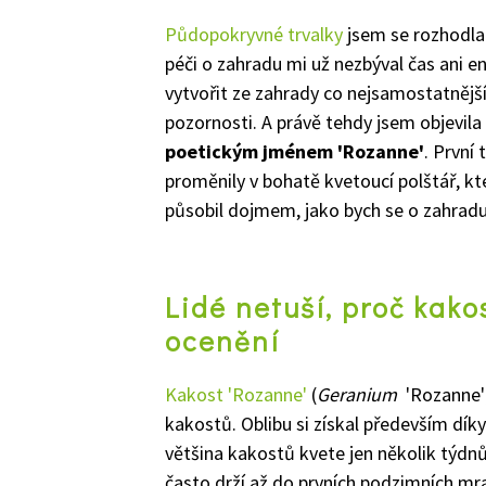
Půdopokryvné trvalky
jsem se rozhodla v
péči o zahradu mi už nezbýval čas ani e
vytvořit ze zahrady co nejsamostatnějš
pozornosti. A právě tehdy jsem objevila
poetickým jménem
'
Rozanne
'
. První
proměnily v bohatě kvetoucí polštář, kte
působil dojmem, jako bych se o zahradu 
Lidé netuší, proč kako
ocenění
Kakost
'
Rozanne
'
(
Geranium
'
Rozanne
'
kakostů. Oblibu si získal především d
většina kakostů kvete jen několik týdn
často drží až do prvních podzimních mraz