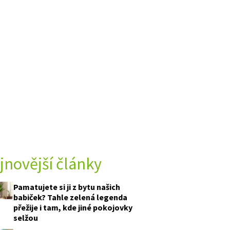
jnovější články
Pamatujete si ji z bytu našich
babiček? Tahle zelená legenda
přežije i tam, kde jiné pokojovky
selžou