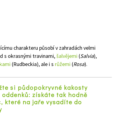
jícímu charakteru působí v zahradách velmi
ad s okrasnými travinami,
šalvějemi
(
Salvia
),
tkami
(Rudbeckia), ale i s
růžemi
(
Rosa
).
te si půdopokryvné kakosty
 oddenků: získáte tak hodně
, které na jaře vysadíte do
y
z