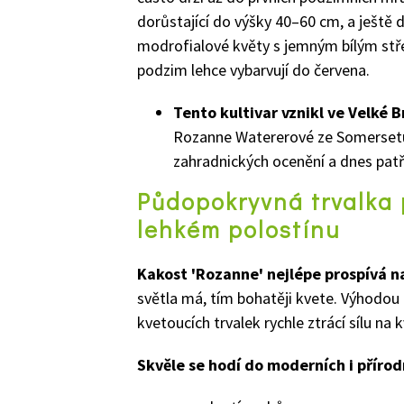
dorůstající do výšky 40–60 cm, a ještě 
modrofialové květy s jemným bílým střed
podzim lehce vybarvují do červena.
Tento kultivar vznikl ve Velké B
Rozanne Watererové ze Somersetu
zahradnických ocenění a dnes patří
Půdopokryvná trvalka p
lehkém polostínu
Kakost
'
Rozanne
'
nejlépe prospívá n
světla má, tím bohatěji kvete. Výhodou a
kvetoucích trvalek rychle ztrácí sílu na k
Skvěle se hodí do moderních i přírod