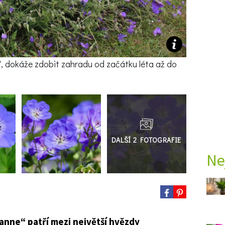
', dokáže zdobit zahradu od začátku léta až do
Přejít
do
galerie
Ne
nne“ patří mezi největší hvězdy