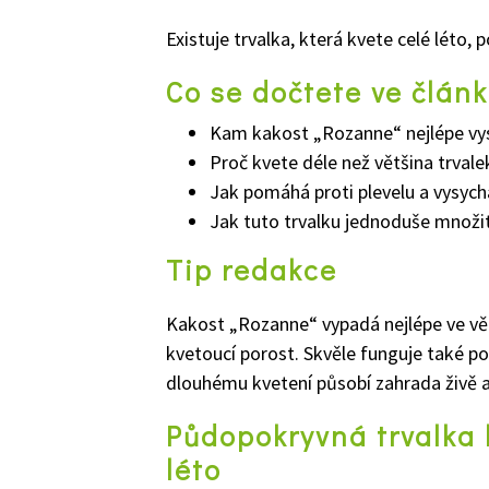
Existuje trvalka, která kvete celé léto, 
Co se dočtete ve člán
Kam kakost „Rozanne“ nejlépe vy
Proč kvete déle než většina trvale
Jak pomáhá proti plevelu a vysych
Jak tuto trvalku jednoduše množi
Tip redakce
Kakost „Rozanne“ vypadá nejlépe ve větš
kvetoucí porost. Skvěle funguje také po
dlouhému kvetení působí zahrada živě 
Půdopokryvná trvalka 
léto