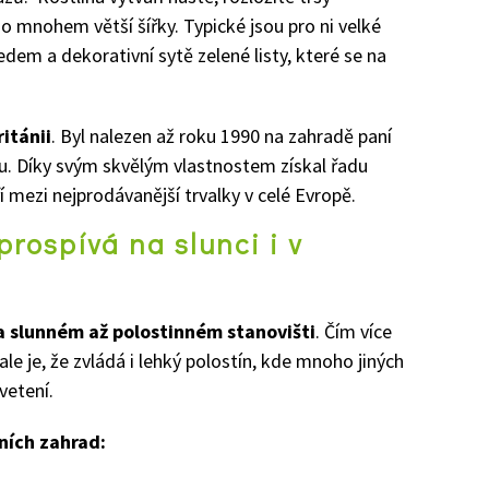
do mnohem větší šířky. Typické jsou pro ni velké
em a dekorativní sytě zelené listy, které se na
ritánii
. Byl nalezen až roku 1990 na zahradě paní
. Díky svým skvělým vlastnostem získal řadu
 mezi nejprodávanější trvalky v celé Evropě.
rospívá na slunci i v
a slunném až polostinném stanovišti
. Čím více
le je, že zvládá i lehký polostín, kde mnoho jiných
vetení.
ních zahrad: