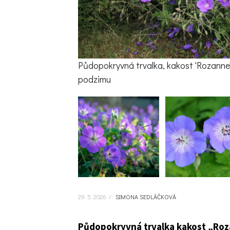
Půdopokryvná trvalka, kakost
'
Rozanne
podzimu
29. 5. 2026
/
SIMONA SEDLÁČKOVÁ
Půdopokryvná trvalka kakost „Roza