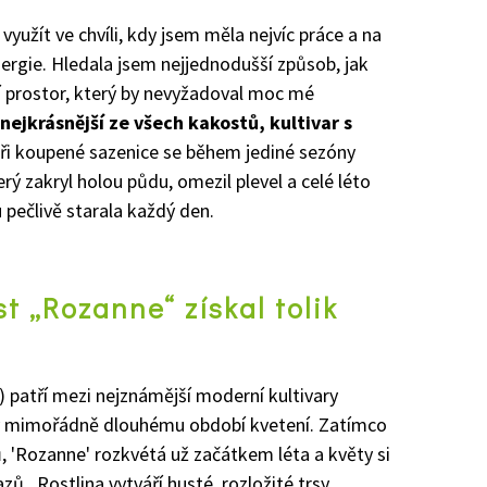
yužít ve chvíli, kdy jsem měla nejvíc práce a na
nergie. Hledala jsem nejjednodušší způsob, jak
í prostor, který by nevyžadoval moc mé
nejkrásnější ze všech kakostů, kultivar s
 tři koupené sazenice se během jediné sezóny
rý zakryl holou půdu, omezil plevel a celé léto
pečlivě starala každý den.
st „Rozanne“ získal tolik
) patří mezi nejznámější moderní kultivary
íky mimořádně dlouhému období kvetení. Zatímco
ů,
'
Rozanne
'
rozkvétá už začátkem léta a květy si
ů. Rostlina vytváří husté, rozložité trsy