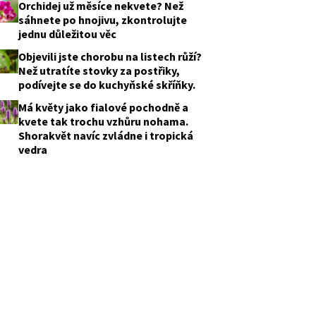
Orchidej už měsíce nekvete? Než
sáhnete po hnojivu, zkontrolujte
jednu důležitou věc
Objevili jste chorobu na listech růží?
Než utratíte stovky za postřiky,
podívejte se do kuchyňské skříňky.
Má květy jako fialové pochodně a
kvete tak trochu vzhůru nohama.
Shorakvět navíc zvládne i tropická
vedra