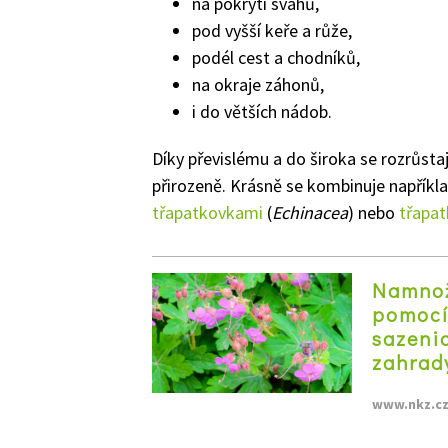
na pokrytí svahů,
pod vyšší keře a růže,
podél cest a chodníků,
na okraje záhonů,
i do větších nádob.
Díky převislému a do široka se rozrůsta
přirozeně. Krásně se kombinuje napříkl
třapatkovkami
(
Echinacea
) nebo
třapa
Namnož
pomocí
sazenic
zahrad
www.nkz.c