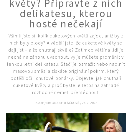
květy? Připravte z nich
delikatesu, kterou
hosté nečekají
Všimli jste si, kolik cuketových květů zajde, aniž by z
nich byly plody? A věděli jste, že cuketové květy se
dají jíst – a že chutnají skvěle? Zatímco většina lidí je
nechá na záhonu uvadnout, vy je můžete proměnit v
lehkou letní delikatesu. Stačí je osmažit nebo naplnit
masovou směsí a získáte originální pokrm, který
potěší oči i chuťové pohárky. Objevte, jak chutnají
cuketové květy a proč byste je letos na zahradě
rozhodně neměli přehlédnout.
PRAXE
/
SIMONA SEDLÁČKOVÁ
/
24. 7. 2025