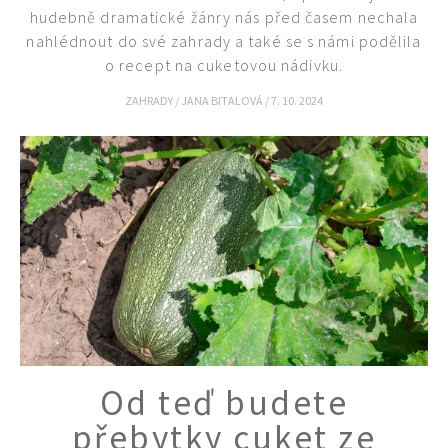
hudebně dramatické žánry nás před časem nechala
nahlédnout do své zahrady a také se s námi podělila
o recept na cuketovou nádivku.
ZAHRADY
/
JANA BITALOVÁ
/
7. 10. 2024
65 Kč
Objednat >
Naše krásná zahrada Speciál
Od teď budete
přebytky cuket ze