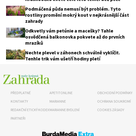
Podmáčená půda nemusí být problém. Tyto
rostliny promění mokrý kout v nejkrásnější část
zahrady
Odkvetly vám petúnie a macešky? Tahle
osvědčená balkonovka pokvete až do prvních
mrazíků
Nechte plevel v záhonech schválně vyklíčit.
Tenhle trik vám ušetří hodiny pletí
PŘEDPLATNÉ
APETITONLINE
OBCHODNÍ PODMÍNKY
KONTAKTY
MARIANNE
OCHRANA SOUKROMÍ
REDAKČNÍ ETICKÝ KODEX
MARIANNE BYDLENÍ
COOKIES ZÁSADY
PARTNEŘI