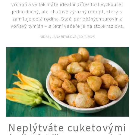
vrcholí a vy tak máte ideální příležitost vyzkoušet
jednoduchý, ale chuťově výrazný recept, který si
zamiluje celá rodina. Stačí pár běžných surovin a
voňavý tymián – a letní večeře je na stole raz dva.
VIDEA
/
JANA BITALOVÁ
/
30. 7. 2025
Neplýtváte cuketovými