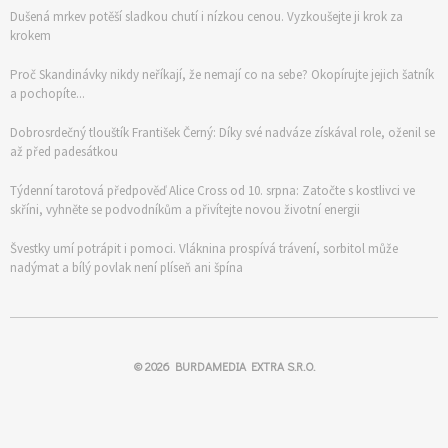
Dušená mrkev potěší sladkou chutí i nízkou cenou. Vyzkoušejte ji krok za
krokem
Proč Skandinávky nikdy neříkají, že nemají co na sebe? Okopírujte jejich šatník
a pochopíte...
Dobrosrdečný tlouštík František Černý: Díky své nadváze získával role, oženil se
až před padesátkou
Týdenní tarotová předpověď Alice Cross od 10. srpna: Zatočte s kostlivci ve
skříni, vyhněte se podvodníkům a přivítejte novou životní energii
Švestky umí potrápit i pomoci. Vláknina prospívá trávení, sorbitol může
nadýmat a bílý povlak není plíseň ani špína
© 2026
BURDAMEDIA EXTRA S.R.O.