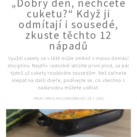
„Dobrý den, nechcete
KVÍZY A TESTY
cuketu?“ Když ji
odmítají i sousedé,
zkuste těchto 12
nápadů
Využití cukety se v létě může změnit v malou domácí
disciplínu. Nejdřív radostně sklízíte první plod, za pár
týdnů už cukety rozdáváte sousedům. Než začnete
klepat na další dveře, podívejte se, co všechno s
nadúrodou můžete udělat.
PRAXE
/
NIKOL KOLOMAZNÍKOVÁ
/
24. 7. 2026