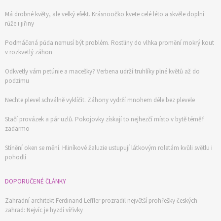
Má drobné květy, ale velký efekt. Krásnoočko kvete celé léto a skvěle doplní
růže i jiřiny
Podmáčená půda nemusí být problém. Rostliny do vlhka promění mokrý kout
v rozkvetlý záhon
Odkvetly vám petúnie a macešky? Verbena udrží truhlíky plné květů až do
podzimu
Nechte plevel schválně vyklíčit. Záhony vydrží mnohem déle bez plevele
Stačí provázek a pár uzlů. Pokojovky získají to nejhezčí místo v bytě téměř
zadarmo
Stínění oken se mění. Hliníkové žaluzie ustupují látkovým roletám kvůli světlu i
pohodlí
DOPORUČENÉ ČLÁNKY
Zahradní architekt Ferdinand Leffler prozradil největší prohřešky českých
zahrad: Nejvíc je hyzdí vířivky