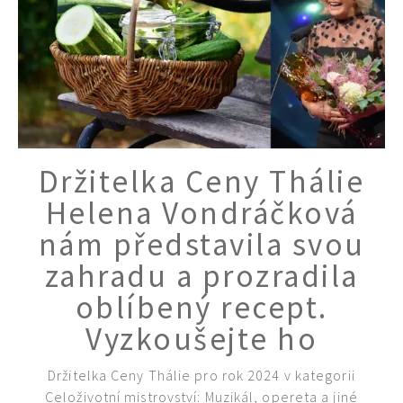
Naše krásná zahrada
Držitelka Ceny Thálie
Helena Vondráčková
nám představila svou
zahradu a prozradila
oblíbený recept.
Vyzkoušejte ho
Držitelka Ceny Thálie pro rok 2024 v kategorii
Celoživotní mistrovství: Muzikál, opereta a jiné