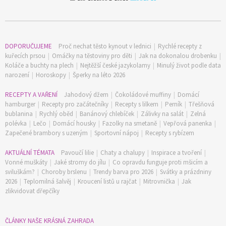
DOPORUČUJEME
Proč nechat těsto kynout v lednici
|
Rychlé recepty z
kuřecích prsou
|
Omáčky na těstoviny pro děti
|
Jak na dokonalou drobenku
|
Koláče a buchty na plech
|
Nejtěžší české jazykolamy
|
Minulý život podle data
narození
|
Horoskopy
|
Šperky na léto 2026
RECEPTY A VAŘENÍ
Jahodový džem
|
Čokoládové muffiny
|
Domácí
hamburger
|
Recepty pro začátečníky
|
Recepty s lilkem
|
Perník
|
Třešňová
bublanina
|
Rychlý oběd
|
Banánový chlebíček
|
Zálivky na salát
|
Zelná
polévka
|
Lečo
|
Domácí housky
|
Fazolky na smetaně
|
Vepřová panenka
|
Zapečené brambory s uzeným
|
Sportovní nápoj
|
Recepty s rybízem
AKTUÁLNÍ TÉMATA
Pavoučí lilie
|
Chaty a chalupy
|
Inspirace a tvoření
|
Vonné muškáty
|
Jaké stromy do jílu
|
Co opravdu funguje proti mšicím a
sviluškám?
|
Choroby brslenu
|
Trendy barva pro 2026
|
Svátky a prázdniny
2026
|
Teplomilná šalvěj
|
Kroucení listů u rajčat
|
Mitrovnička
|
Jak
zlikvidovat dřepčíky
ČLÁNKY NAŠE KRÁSNÁ ZAHRADA