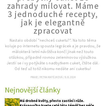
zahrady milovat. Máme
3 jednoduché recepty,
jak je elegantně
zpracovat
Nastalo období “nechceš cuketu?”. Na toto téma
koluje po internetu spousta legrácek a je pravdou, že
málokterá letní návštěva končí jinak než touto
otázkou, případně rovnou zeleninovou výslužkou.
Jestli se i vy potýkáte s nadbytkem cuket, čtěte dál.
Od teď už totiž nikomu nedáte ani cuketku!
PRAXE
/
PETRA MATĚJKOVÁ
/
9. 8. 2024
74 Kč
Nejnovější články
Objednat >
Má drobné květy, přesto zastíní i růže.
Krásnoočko kvete celé léto téměř bez péče