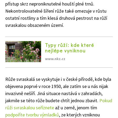
přístup skrz neproniknutelné houští plné trnů.
Nekontrolovatelné šíření růže také omezuje v růstu
ostatní rostliny a tím klesá druhová pestrost na růží
svraskalou obsazeném území.
Typy růží: kde které
nejlépe vyniknou
www.nkz.cz
Růže svraskalá se vyskytuje i v české přírodě, kde byla
objevena poprvé v roce 1950, ale zatím se u nás nijak
invazivně nešíří. Jiná situace nastává v zahradách,
jakmile se této růže budete chtít jednou zbavit.
Pokud
růži svraskalou seříznete
až u země, jenom tím
podpoříte tvorbu výmladků
, ze kterých vzniknou