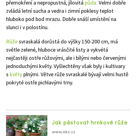
přemokření a nepropustná, jílovitá
půda.
Velmi dobře
zvládá letní sucha a vedra i zimní poklesy teplot
hluboko pod bod mrazu. Dobře snáší umístění na
slunci i v polostínu.
Růže
svraskalá dorůstá do výšky 150-200 cm, má
Naše krásná zahrada
světle zelené, hluboce vrásčité listy a vykvétá
nejčastěji ostře růžovými, ale i bílými nebo červenými
jednoduchými květy. Vyšlechtěny však byly i kultivary
s
květy
plnými. Větve růže svraskalé bývají velmi hustě
pokryté ostře pichlavými trny.
Jak pěstovat hrnkové růže
www.nkz.cz