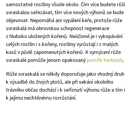
samostatné rostliny všude okolo. Čím více budete růži
svraskalou seřezávat, tím více nových výhonů se bude
objevovat. Nepomáhá ani vypálení keře, protože růže
svraskalá má obrovskou schopnost regenerace
z hluboko uložených kořenů. Neúčinné je i vykopávání
celých rostlin i s kořeny, rostliny vyrůstají i z malých
kusů v půdě zapomenutých kořenů. K vymýcení růže
svraskalé pomůže jenom opakovaný
postřik herbicidy
.
Růže svraskalá se někdy doporučuje jako vhodný druh
k výsadbě do živých plotů, ale při sekání okolního
trávníku občas dochází i k seříznutí výhonu růže a tím i
k jejímu nechtěnému rozrůstání.