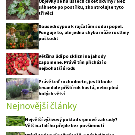
Objevily se na listech cuket skvrny? Než
sáhnete po postřiku, zkontrolujte tyto
tři věci
Sousedi sypou k rajčatům sodu i popel.
Funguje to, ale jedna chyba může rostliny
poškodit
Většina lidí po sklizni na jahody
zapomene. Právě tím přichází o
nejbohatší úrodu
Právě teď rozhodnete, jestli bude
levandule příští rok hustá, nebo plná
holých větví
Nejnovější články
Největší výživový poklad srpnové zahrady?
Většina lidí ho přejde bez povšimnutí
Právě teď voní nejkrásněji. Z pár bylinek a