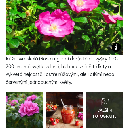
KVÍZY A TESTY
Růže svraskalá (Rosa rugosa)
dorůstá do výšky 150-
200 cm, má světle zelené, hluboce vrásčité listy a
vykvétá nejčastěji ostře růžovými, ale i bílými nebo
červenými jednoduchými květy.
Přejít
do
galerie