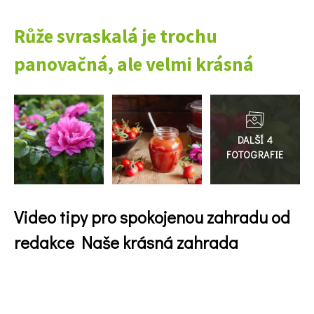
Růže svraskalá je trochu
panovačná, ale velmi krásná
Přejít
do
galerie
Video tipy pro spokojenou zahradu od
redakce Naše krásná zahrada
74 Kč
Objednat >