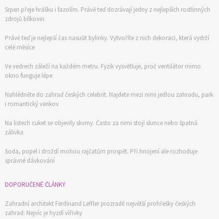
Srpen přeje hrášku i fazolím. Právě teď dozrávají jedny z nejlepších rostlinných
zdrojů bílkovin
Právě teď je nejlepší čas nasušit bylinky. Vytvoříte z nich dekoraci, která vydrží
celé měsíce
Ve vedrech záleží na každém metru. Fyzik vysvětluje, proč ventilátor mimo
okno funguje lépe
Nahlédněte do zahrad českých celebrit. Najdete mezi nimi jedlou zahradu, park
i romantický venkov
Na listech cuket se objevily skvrny. Často za nimi stojí slunce nebo špatná
zálivka
Soda, popel i droždí mohou rajčatům prospět. Při hnojení ale rozhoduje
správné dávkování
DOPORUČENÉ ČLÁNKY
Zahradní architekt Ferdinand Leffler prozradil největší prohřešky českých
zahrad: Nejvíc je hyzdí vířivky