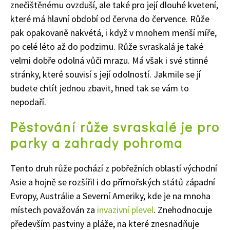
znečištěnému ovzduší, ale také pro její dlouhé kvetení,
které má hlavní období od června do července. Růže
pak opakovaně nakvétá, i když v mnohem menší míře,
po celé léto až do podzimu. Růže svraskalá je také
velmi dobře odolná vůči mrazu. Má však i své stinné
stránky, které souvisí s její odolností. Jakmile se jí
budete chtít jednou zbavit, hned tak se vám to
nepodaří.
Pěstování růže svraskalé je pro
parky a zahrady pohroma
Tento druh růže pochází z pobřežních oblastí východní
Asie a hojně se rozšířil i do přímořských států západní
Evropy, Austrálie a Severní Ameriky, kde je na mnoha
místech považován za
invazivní plevel
. Znehodnocuje
především pastviny a pláže, na které znesnadňuje