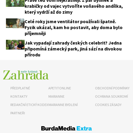
krabičky od vajec vytvoříte voňavého andílka,
který vydrží až do zimy
Celé roky jsme ventilátor používali špatně.
Fyzik ukázal, kam ho postavit, aby doma bylo
příjemněji
Jak vypadají zahrady českých celebrit? Jedna
připomíná zámecký park, jiná sází na divokou
přírodu
PŘEDPLATNÉ
APETITONLINE
OBCHODNÍ PODMÍNKY
KONTAKTY
MARIANNE
OCHRANA SOUKROMÍ
REDAKČNÍ ETICKÝ KODEX
MARIANNE BYDLENÍ
COOKIES ZÁSADY
PARTNEŘI