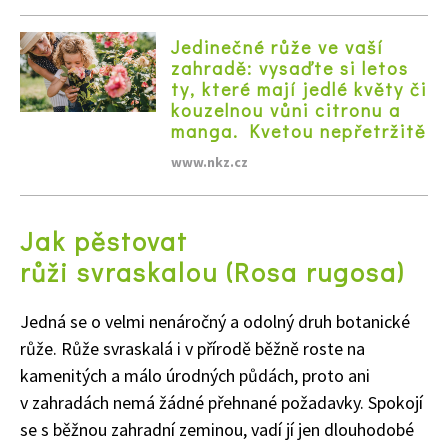
Jedinečné růže ve vaší
zahradě: vysaďte si letos
ty, které mají jedlé květy či
kouzelnou vůni citronu a
manga. Kvetou nepřetržitě
www.nkz.cz
Jak pěstovat
růži svraskalou (Rosa rugosa)
Jedná se o velmi nenáročný a odolný druh botanické
růže. Růže svraskalá i v přírodě běžně roste na
kamenitých a málo úrodných půdách, proto ani
v zahradách nemá žádné přehnané požadavky. Spokojí
se s běžnou zahradní zeminou, vadí jí jen dlouhodobé