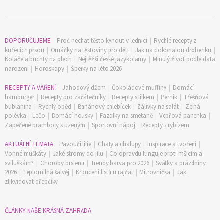
DOPORUČUJEME
Proč nechat těsto kynout v lednici
|
Rychlé recepty z
kuřecích prsou
|
Omáčky na těstoviny pro děti
|
Jak na dokonalou drobenku
|
Koláče a buchty na plech
|
Nejtěžší české jazykolamy
|
Minulý život podle data
narození
|
Horoskopy
|
Šperky na léto 2026
RECEPTY A VAŘENÍ
Jahodový džem
|
Čokoládové muffiny
|
Domácí
hamburger
|
Recepty pro začátečníky
|
Recepty s lilkem
|
Perník
|
Třešňová
bublanina
|
Rychlý oběd
|
Banánový chlebíček
|
Zálivky na salát
|
Zelná
polévka
|
Lečo
|
Domácí housky
|
Fazolky na smetaně
|
Vepřová panenka
|
Zapečené brambory s uzeným
|
Sportovní nápoj
|
Recepty s rybízem
AKTUÁLNÍ TÉMATA
Pavoučí lilie
|
Chaty a chalupy
|
Inspirace a tvoření
|
Vonné muškáty
|
Jaké stromy do jílu
|
Co opravdu funguje proti mšicím a
sviluškám?
|
Choroby brslenu
|
Trendy barva pro 2026
|
Svátky a prázdniny
2026
|
Teplomilná šalvěj
|
Kroucení listů u rajčat
|
Mitrovnička
|
Jak
zlikvidovat dřepčíky
ČLÁNKY NAŠE KRÁSNÁ ZAHRADA