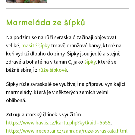
Marmeláda ze šípků
Na podzim se na růži svraskalé začínají objevovat
veliké,
masité šípky
tmavě oranžové barvy, které na
keři vydrží dlouho do zimy. Šípky jsou jedlé a stejně
zdravé a bohaté na vitamin C, jako
šípky
, které se
65 Kč
běžně sbírají z
růže šípkové
.
Objednat >
Naše krásná zahrada Speciál
Šípky růže svraskalé se využívají na přípravu vynikající
marmelády, která je v některých zemích velmi
oblíbená.
Zdroj:
autorský článek s využitím
https://www.havlis.cz/karta.php?kytkaid=5555
;
https://www.ireceptar.cz/zahrada/ruze-svraskala.html