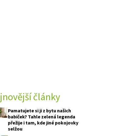
jnovější články
Pamatujete si ji z bytu našich
babiček? Tahle zelená legenda
přežije i tam, kde jiné pokojovky
selžou