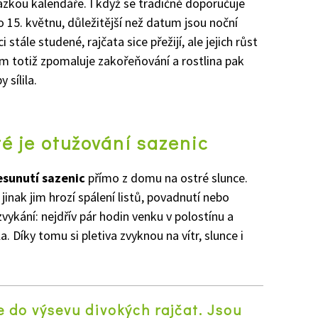
ázkou kalendáře. I když se tradičně doporučuje
o 15. květnu, důležitější než datum jsou noční
stále studené, rajčata sice přežijí, ale jejich růst
m totiž zpomaluje zakořeňování a rostlina pak
 sílila.
té je otužování sazenic
esunutí sazenic
přímo z domu na ostré slunce.
jinak jim hrozí spálení listů, povadnutí nebo
vykání: nejdřív pár hodin venku v polostínu a
la. Díky tomu si pletiva zvyknou na vítr, slunce i
e do výsevu divokých rajčat. Jsou