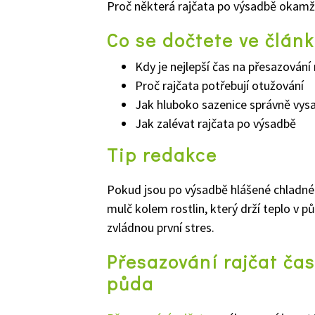
Proč některá rajčata po výsadbě okamžitě
Co se dočtete ve člán
Kdy je nejlepší čas na přesazování 
Proč rajčata potřebují otužování
Jak hluboko sazenice správně vysa
Jak zalévat rajčata po výsadbě
Tip redakce
Pokud jsou po výsadbě hlášené chladné n
mulč kolem rostlin, který drží teplo v p
zvládnou první stres.
Přesazování rajčat čas
půda