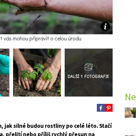
at vás mohou připravit o celou úrodu
Přejít
do
galerie
Ne
 jak silné budou rostliny po celé léto. Stačí
 přelití nebo příliš rychlý přesun na