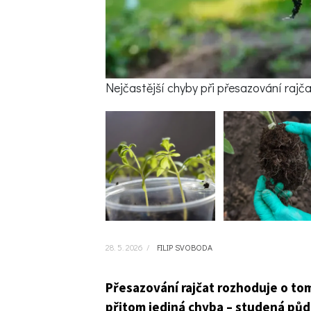
Nejčastější chyby při přesazování rajč
28. 5. 2026
/
FILIP SVOBODA
Přesazování rajčat rozhoduje o tom,
přitom jediná chyba – studená půda,