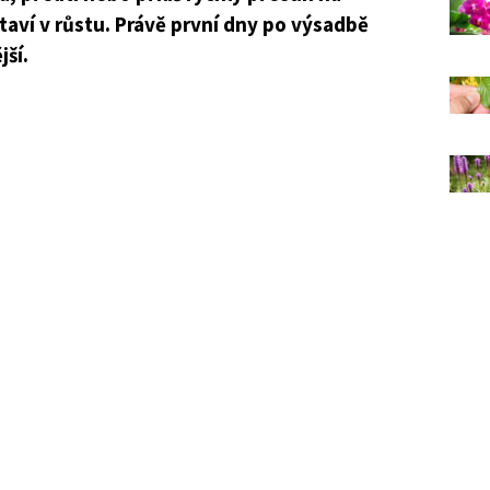
taví v růstu. Právě první dny po výsadbě
jší.