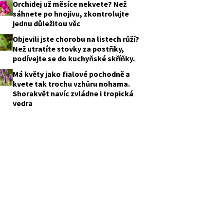
Orchidej už měsíce nekvete? Než
sáhnete po hnojivu, zkontrolujte
jednu důležitou věc
Objevili jste chorobu na listech růží?
Než utratíte stovky za postřiky,
podívejte se do kuchyňské skříňky.
Má květy jako fialové pochodně a
kvete tak trochu vzhůru nohama.
Shorakvět navíc zvládne i tropická
vedra