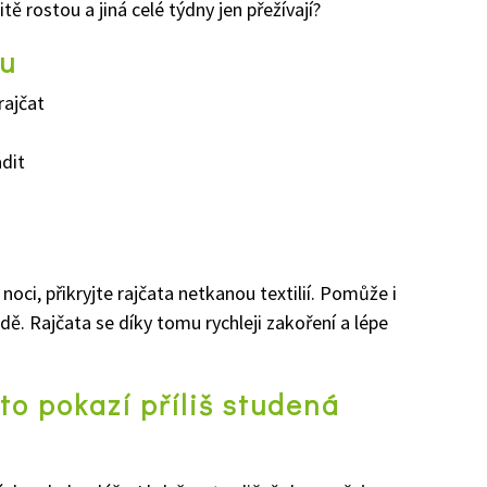
 rostou a jiná celé týdny jen přežívají?
ku
rajčat
dit
oci, přikryjte rajčata netkanou textilií. Pomůže i
ůdě. Rajčata se díky tomu rychleji zakoření a lépe
to pokazí příliš studená