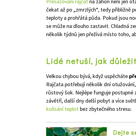
Přesazování rajčat
na záhon není jen ot
čekat až po „zmrzlých“, tedy přibližně p
teploty a prohřátá půda. Pokud jsou noci 
se může na dlouho zastavit. Chladná ze
několik týdnů jen přežívá místo toho, aby
Lidé netuší, jak důleži
Velkou chybou bývá, když uspěcháte
př
Rajčata potřebují několik dní otužování, 
růstový šok. Nejlépe funguje postupné z
závětří, další dny delší pobyt a více svět
kolísání teplot
bez zbytečného stresu.
Dejte s