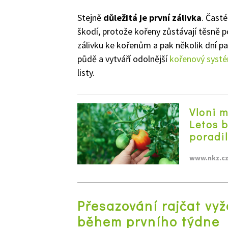
Stejně
důležitá je první zálivka
. Čast
škodí, protože kořeny zůstávají těsně
zálivku ke kořenům a pak několik dní pa
půdě a vytváří odolnější
kořenový syst
listy.
Vloni m
Letos b
poradi
www.nkz.c
Přesazování rajčat vyž
během prvního týdne