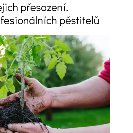
ejich přesazení.
ofesionálních pěstitelů
Ý ČAS
SOUTĚŽTE O CENY
KVÍZY
í turistika
 domácnost
 mazlíčci
ce
vosti