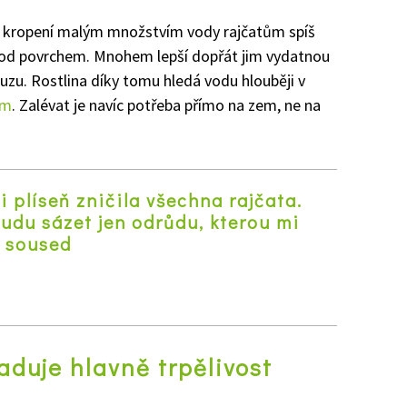
é kropení malým množstvím vody rajčatům spíš
 pod povrchem. Mnohem lepší dopřát jim vydatnou
uzu. Rostlina díky tomu hledá vodu hlouběji v
ém
. Zalévat je navíc potřeba přímo na zem, ne na
i plíseň zničila všechna rajčata.
udu sázet jen odrůdu, kterou mi
l soused
z
aduje hlavně trpělivost