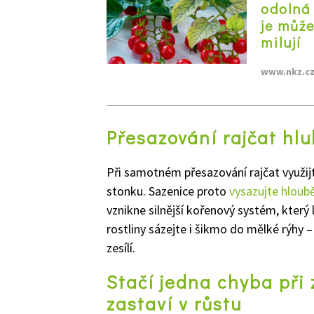
odolná 
je může
milují
www.nkz.c
Přesazování rajčat hlu
Při samotném přesazování rajčat využijt
stonku. Sazenice proto
vysazujte hloubě
vznikne silnější kořenový systém, který 
rostliny sázejte i šikmo do mělké rýhy –
zesílí.
Stačí jedna chyba při 
zastaví v růstu