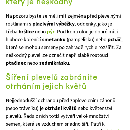
který je neškodný
Na pozoru byste se měli mít zejména před plevelnými
rostlinami s
plazivými výběžky
, oddenky, jako je
třeba
bršlice
nebo
pýr
. Pod kontrolou je dobré mít i
hluboce kořenící
smetanku
(pampelišku) nebo
pcháč
,
které se mohou semeny po zahradě rychle rozšířit. Za
neškodný plevel lze označit např. slabě rostoucí
ptačinec
nebo
sedmikrásku
.
Šíření plevelů zabráníte
otrháním jejich květů
Nejjednodušší ochranou před zaplevelením záhonů
(nebo trávníku) je
otrhání květů
nebo květenství
plevelů. Řada z nich totiž vytváří velké množství
semen, která se vzduchem snadno šíří. Patří k