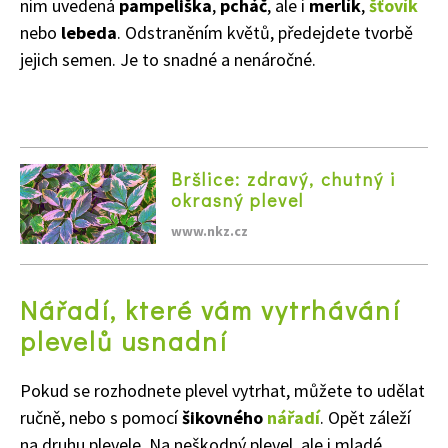
nim uvedená
pampeliška
,
pcháč
, ale i
merlík
,
šťovík
nebo
lebeda
. Odstraněním květů, předejdete tvorbě
jejich semen. Je to snadné a nenáročné.
Bršlice: zdravý, chutný i
okrasný plevel
www.nkz.cz
Nářadí, které vám vytrhávání
plevelů usnadní
Pokud se rozhodnete plevel vytrhat, můžete to udělat
ručně, nebo s pomocí
šikovného
nářadí
. Opět záleží
na druhu plevele. Na neškodný plevel, ale i mladé