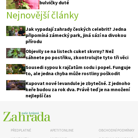
bulvičky duté
Nejnovější články
Jak vypadají zahrady českých celebrit? Jedna
připomíná zámecký park, jiná sází na divokou
přírodu
Objevily se na listech cuket skvrny? Než
sáhnete po postřiku, zkontrolujte tyto tři věci
Sousedi sypou k rajčatům sodu i popel. Funguje
to, ale jedna chyba může rostliny poškodit
Kupovat nové levandule je zbytečné. Z jednoho
keře budou za rok dva. Právě teď je na množení
nejlepší čas
PŘEDPLATNÉ
APETITONLINE
OBCHODNÍ PODMÍNKY