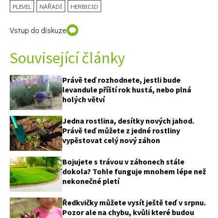
PLEVEL
NÁŘADÍ
HERBICID
Vstup do diskuze
Související články
Právě teď rozhodnete, jestli bude
levandule příští rok hustá, nebo plná
holých větví
Jedna rostlina, desítky nových jahod.
Právě teď můžete z jedné rostliny
vypěstovat celý nový záhon
Bojujete s trávou v záhonech stále
dokola? Tohle funguje mnohem lépe než
nekonečné pletí
Ředkvičky můžete vysít ještě teď v srpnu.
Pozor ale na chybu, kvůli které budou