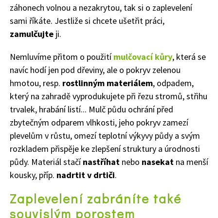
záhonech volnou a nezakrytou, tak si o zaplevelení
sami říkáte. Jestliže si chcete ušetřit práci,
zamulčujte
ji.
Nemluvíme přitom o použití
mulčovací kůry
, která se
navíc hodí jen pod dřeviny, ale o pokryv zelenou
hmotou, resp.
rostlinným materiálem
, odpadem,
který na zahradě vyprodukujete při řezu stromů, střihu
Naše krásná zahrada
trvalek, hrabání listí... Mulč půdu ochrání před
zbytečným odparem vlhkosti, jeho pokryv zamezí
plevelům v růstu, omezí teplotní výkyvy půdy a svým
rozkladem přispěje ke zlepšení struktury a úrodnosti
půdy. Materiál stačí
nastříhat
nebo
nasekat
na menší
kousky, příp.
nadrtit v drtiči
.
Zaplevelení zabráníte také
souvislým porostem