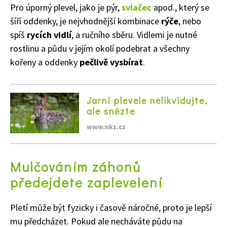
Pro úporný plevel, jako je pýr,
svlačec
apod., který se
šíří oddenky, je nejvhodnější kombinace
rýče
, nebo
spíš
rycích vidlí
, a ručního sběru. Vidlemi je nutné
rostlinu a půdu v jejím okolí podebrat a všechny
kořeny a oddenky
pečlivě vysbírat
.
Jarní plevele nelikvidujte,
ale snězte
www.nkz.cz
Mulčováním záhonů
předejdete zaplevelení
Pletí může být fyzicky i časově náročné, proto je lepší
mu předcházet. Pokud ale necháváte půdu na