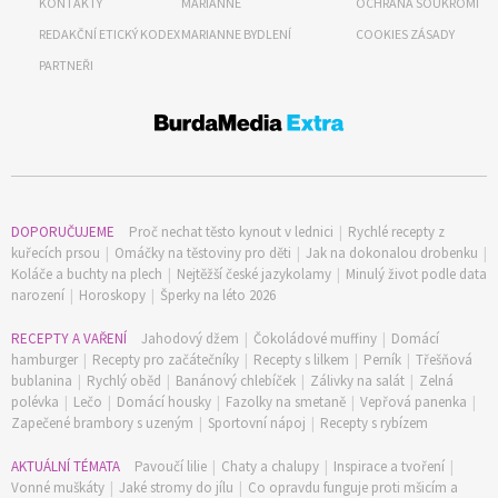
KONTAKTY
MARIANNE
OCHRANA SOUKROMÍ
REDAKČNÍ ETICKÝ KODEX
MARIANNE BYDLENÍ
COOKIES ZÁSADY
PARTNEŘI
DOPORUČUJEME
Proč nechat těsto kynout v lednici
|
Rychlé recepty z
kuřecích prsou
|
Omáčky na těstoviny pro děti
|
Jak na dokonalou drobenku
|
Koláče a buchty na plech
|
Nejtěžší české jazykolamy
|
Minulý život podle data
narození
|
Horoskopy
|
Šperky na léto 2026
RECEPTY A VAŘENÍ
Jahodový džem
|
Čokoládové muffiny
|
Domácí
hamburger
|
Recepty pro začátečníky
|
Recepty s lilkem
|
Perník
|
Třešňová
bublanina
|
Rychlý oběd
|
Banánový chlebíček
|
Zálivky na salát
|
Zelná
polévka
|
Lečo
|
Domácí housky
|
Fazolky na smetaně
|
Vepřová panenka
|
Zapečené brambory s uzeným
|
Sportovní nápoj
|
Recepty s rybízem
AKTUÁLNÍ TÉMATA
Pavoučí lilie
|
Chaty a chalupy
|
Inspirace a tvoření
|
Vonné muškáty
|
Jaké stromy do jílu
|
Co opravdu funguje proti mšicím a