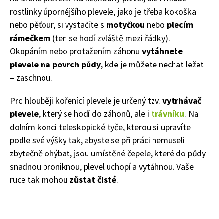
rostlinky úpornějšího plevele, jako je třeba kokoška
nebo pěťour, si vystačíte s
motyčkou
nebo
plecím
rámečkem
(ten se hodí zvláště mezi řádky).
Okopáním nebo protažením záhonu
vytáhnete
plevele na povrch půdy
, kde je můžete nechat ležet
– zaschnou.
Pro hlouběji kořenící plevele je určený tzv.
vytrhávač
plevele
, který se hodí do záhonů, ale i
trávníku
. Na
dolním konci teleskopické tyče, kterou si upravíte
podle své výšky tak, abyste se při práci nemuseli
zbytečně ohýbat, jsou umístěné čepele, které do půdy
snadnou proniknou, plevel uchopí a vytáhnou. Vaše
ruce tak mohou
zůstat čisté
.