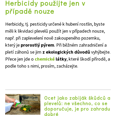
Herbicidy použijte jen v
případě nouze
Herbicidy, tj. pesticidy určené k hubení rostlin, byste
měli k likvidaci plevelů použít jen v případech nouze,
např. při zaplevelení nově zakoupeného pozemku,
který je
prorostlý pýrem
. Při běžném zahradničení a
pletí záhonů se jim
z ekologických důvodů
vyhýbejte.
Přece jen jde o
chemické
látky
, které škodí přírodě, a
podle toho s nimi, prosím, zacházejte.
Ocet jako zabiják škůdců a
plevelů: ne všechno, co se
74 Kč
doporučuje, je pro zahradu
Objednat >
dobré