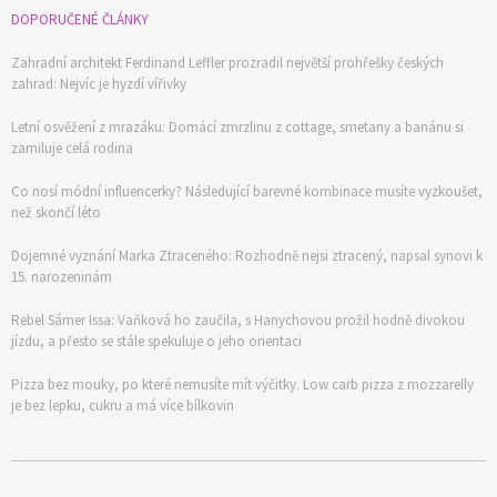
DOPORUČENÉ ČLÁNKY
Zahradní architekt Ferdinand Leffler prozradil největší prohřešky českých
zahrad: Nejvíc je hyzdí vířivky
Letní osvěžení z mrazáku: Domácí zmrzlinu z cottage, smetany a banánu si
zamiluje celá rodina
Co nosí módní influencerky? Následující barevné kombinace musíte vyzkoušet,
než skončí léto
Dojemné vyznání Marka Ztraceného: Rozhodně nejsi ztracený, napsal synovi k
15. narozeninám
Rebel Sámer Issa: Vaňková ho zaučila, s Hanychovou prožil hodně divokou
jízdu, a přesto se stále spekuluje o jeho orientaci
Pizza bez mouky, po které nemusíte mít výčitky. Low carb pizza z mozzarelly
je bez lepku, cukru a má více bílkovin