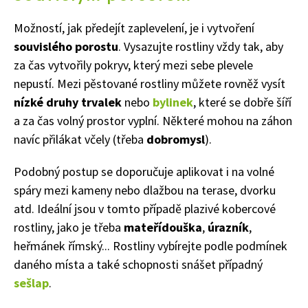
Možností, jak předejít zaplevelení, je i vytvoření
souvislého porostu
. Vysazujte rostliny vždy tak, aby
za čas vytvořily pokryv, který mezi sebe plevele
nepustí. Mezi pěstované rostliny můžete rovněž vysít
nízké druhy trvalek
nebo
bylinek
, které se dobře šíří
a za čas volný prostor vyplní. Některé mohou na záhon
navíc přilákat včely (třeba
dobromysl
).
Podobný postup se doporučuje aplikovat i na volné
spáry mezi kameny nebo dlažbou na terase, dvorku
65 Kč
atd. Ideální jsou v tomto případě plazivé kobercové
Objednat >
rostliny, jako je třeba
mateřídouška
,
úrazník
,
Naše krásná zahrada Speciál
heřmánek římský... Rostliny vybírejte podle podmínek
daného místa a také schopnosti snášet případný
sešlap
.