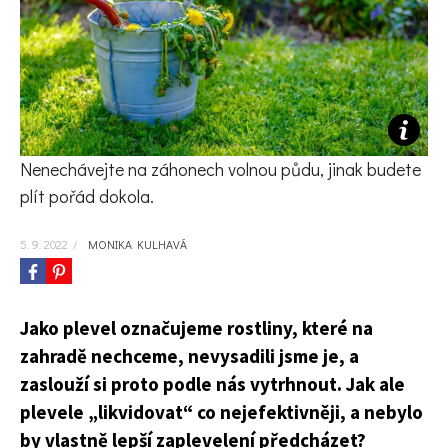
KVÍZY A TESTY
Nenechávejte na záhonech volnou půdu, jinak budete
plít pořád dokola.
5. 9. 2022
/
MONIKA KULHAVÁ
Jako plevel označujeme rostliny, které na
zahradě nechceme, nevysadili jsme je, a
zaslouží si proto podle nás vytrhnout. Jak ale
plevele „likvidovat“ co nejefektivněji, a nebylo
by vlastně lepší zaplevelení předcházet?