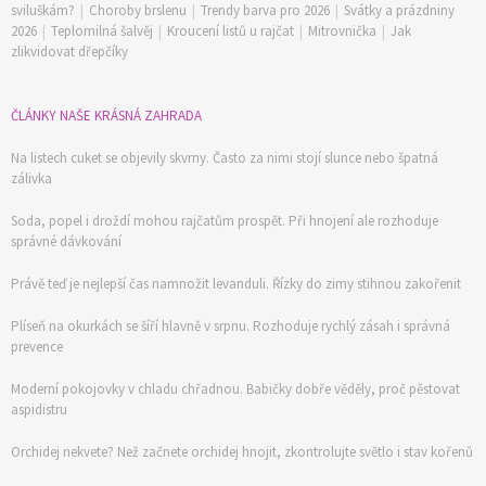
sviluškám?
|
Choroby brslenu
|
Trendy barva pro 2026
|
Svátky a prázdniny
2026
|
Teplomilná šalvěj
|
Kroucení listů u rajčat
|
Mitrovnička
|
Jak
zlikvidovat dřepčíky
ČLÁNKY NAŠE KRÁSNÁ ZAHRADA
Na listech cuket se objevily skvrny. Často za nimi stojí slunce nebo špatná
zálivka
Soda, popel i droždí mohou rajčatům prospět. Při hnojení ale rozhoduje
správné dávkování
Právě teď je nejlepší čas namnožit levanduli. Řízky do zimy stihnou zakořenit
Plíseň na okurkách se šíří hlavně v srpnu. Rozhoduje rychlý zásah i správná
prevence
Moderní pokojovky v chladu chřadnou. Babičky dobře věděly, proč pěstovat
aspidistru
Orchidej nekvete? Než začnete orchidej hnojit, zkontrolujte světlo i stav kořenů