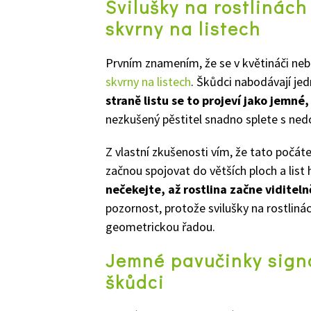
Svilušky na rostlinách
skvrny na listech
Prvním znamením, že se v květináči neb
skvrny na listech
. Škůdci nabodávají jed
straně listu se to projeví jako jemn
nezkušený pěstitel snadno splete s ned
Z vlastní zkušenosti vím, že tato počát
začnou spojovat do větších ploch a lis
nečekejte, až rostlina začne viditel
pozornost, protože svilušky na rostlinác
geometrickou řadou.
Jemné pavučinky signa
škůdci