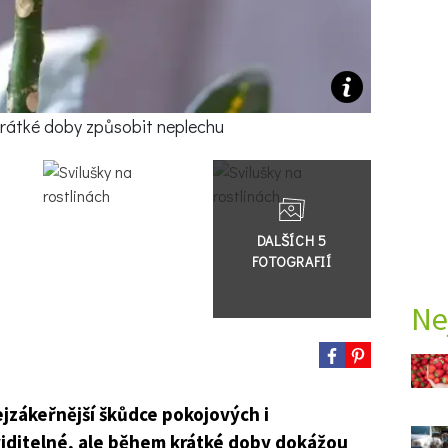
krátké doby způsobit neplechu
Přejít
do
galerie
Ne
ejzákeřnější škůdce pokojových i
iditelné, ale během krátké doby dokážou