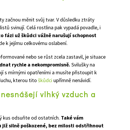
ty začnou měnit svůj tvar. V důsledku ztráty
istů svinují. Celá rostlina pak vypadá povadle, i
to fázi už škůdci vážně narušují schopnost
de k jejímu celkovému oslabení.
eformované nebo se růst zcela zastavil, je situace
ednat rychle a nekompromisně.
Svilušky na
jí s mírnými opatřeními a musíte přistoupit k
duchu, kterou tito
škůdci
upřímně nenávidí.
 nesnášejí vlhký vzduch a
ý kus odsuňte od ostatních.
Také vám
 již silně poškozené, bez milosti odstřihnout