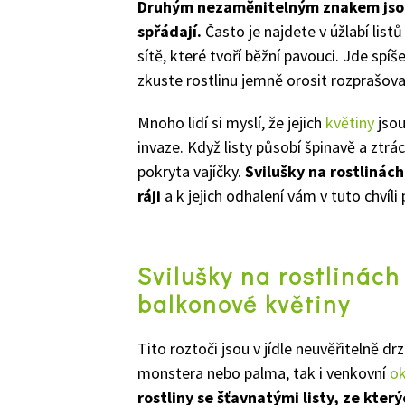
Druhým nezaměnitelným znakem jsou 
spřádají.
Často je najdete v úžlabí list
sítě, které tvoří běžní pavouci. Jde sp
zkuste rostlinu jemně orosit rozprašova
Mnoho lidí si myslí, že jejich
květiny
jsou
invaze. Když listy působí špinavě a ztrác
pokryta vajíčky.
Svilušky na rostlinác
ráji
a k jejich odhalení vám v tuto chvíli
Svilušky na rostlinách 
balkonové květiny
Tito roztoči jsou v jídle neuvěřitelně dr
monstera nebo palma, tak i venkovní
ok
rostliny se šťavnatými listy, ze kter