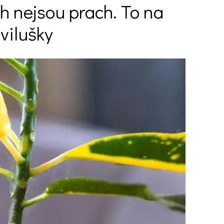
h nejsou prach. To na
svilušky
Ý ČAS
SOUTĚŽTE O CENY
KVÍZY
í turistika
 domácnost
 mazlíčci
ce
vosti