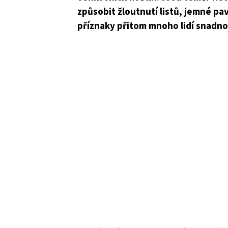
způsobit žloutnutí listů, jemné pav
příznaky přitom mnoho lidí snadn