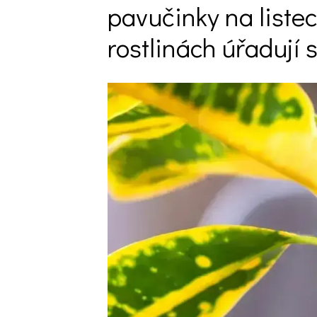
pavučinky na listec
Trvalky
rostlinách úřadují 
Vodní rostliny
Růže
VIDEA
VOLN
Zahradn
Zelená
Domácí
Dekora
Zajíma