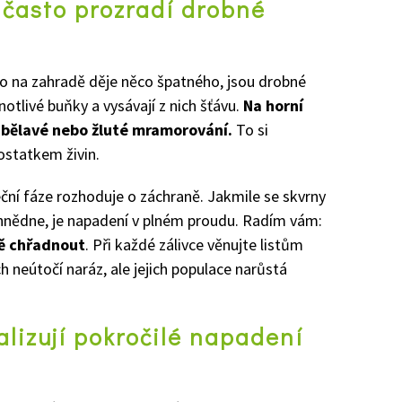
 často prozradí drobné
o na zahradě děje něco špatného, jsou drobné
notlivé buňky a vysávají z nich šťávu.
Na horní
é, bělavé nebo žluté mramorování.
To si
ostatkem živin.
eční fáze rozhoduje o záchraně. Jakmile se skvrny
t hnědne, je napadení v plném proudu. Radím vám:
ně chřadnout
. Při každé zálivce věnujte listům
h neútočí naráz, ale jejich populace narůstá
lizují pokročilé napadení