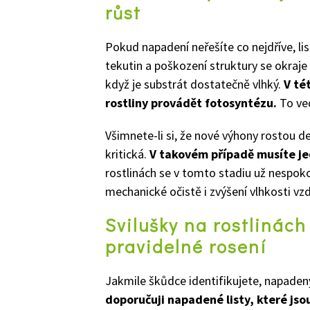
růst
Pokud napadení neřešíte co nejdříve, lis
tekutin a poškození struktury se okraje l
když je substrát dostatečně vlhký.
V té
rostliny provádět fotosyntézu.
To ve
Všimnete-li si, že nové výhony rostou d
kritická.
V takovém případě musíte j
rostlinách se v tomto stadiu už nespoko
mechanické očistě i zvýšení vlhkosti vz
Svilušky na rostlinách
pravidelné rosení
Jakmile škůdce identifikujete, napaden
doporučuji napadené listy, které jsou