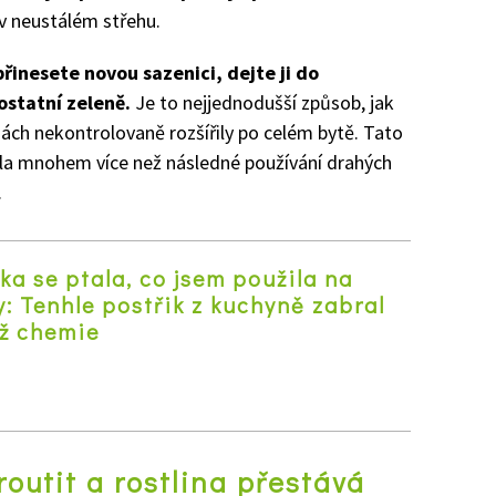
v neustálém střehu.
řinesete novou sazenici, dejte ji do
ostatní zeleně.
Je to nejjednodušší způsob, jak
inách nekontrolovaně rozšířily po celém bytě. Tato
čila mnohem více než následné používání drahých
.
a se ptala, co jsem použila na
y: Tenhle postřik z kuchyně zabral
ež chemie
z
kroutit a rostlina přestává