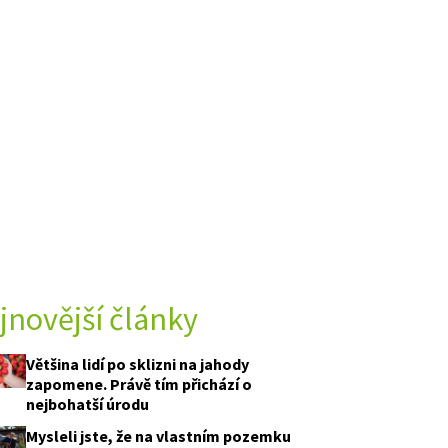
jnovější články
Většina lidí po sklizni na jahody
zapomene. Právě tím přichází o
nejbohatší úrodu
Mysleli jste, že na vlastním pozemku