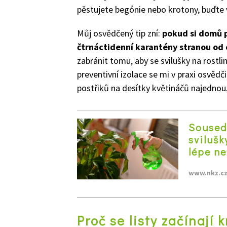
pěstujete begónie nebo krotony, buďte 
Můj osvědčený tip zní:
pokud si domů p
čtrnáctidenní karantény stranou od 
zabránit tomu, aby se svilušky na rostl
preventivní izolace se mi v praxi osvěd
postřiků na desítky květináčů najednou
Sousedk
svilušk
lépe n
www.nkz.c
Proč se listy začínají 