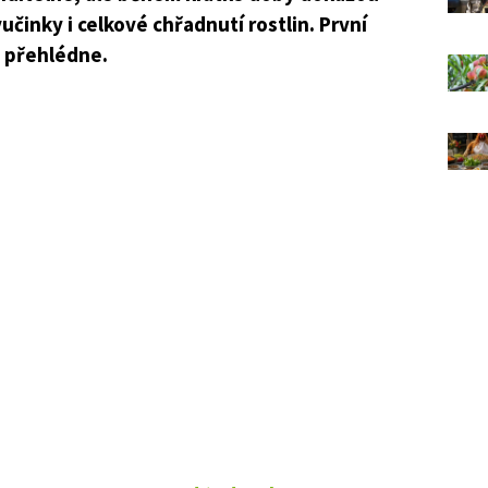
učinky i celkové chřadnutí rostlin. První
o přehlédne.