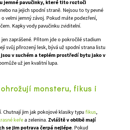
jemné pavučinky, které tito roztoči
ů nebo na jejich spodní straně. Nejsou to ty pevné
íše o velmi jemný závoj. Pokud máte podezření,
čem. Kapky vody pavučinku zviditelní.
 jen zaprášené. Přitom jde o pokročilé stadium
ejí svůj přirozený lesk, bývá už spodní strana listu
h jsou v suchém a teplém prostředí bytu jako v
 pomůže už jen kvalitní lupa.
ohrožují monsteru, fikus i
zí. Chutnají jim jak pokojové klasiky typu
fikus
,
rasné keře
a zelenina.
Zvláště v oblibě mají
ých se jim potrava čerpá nejlépe
. Pokud