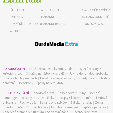
PŘEDPLATNÉ
APETITONLINE
OBCHODNÍ PODMÍNKY
KONTAKTY
MARIANNE
OCHRANA SOUKROMÍ
REDAKČNÍ ETICKÝ KODEX
MARIANNE BYDLENÍ
COOKIES ZÁSADY
PARTNEŘI
DOPORUČUJEME
Proč nechat těsto kynout v lednici
|
Rychlé recepty z
kuřecích prsou
|
Omáčky na těstoviny pro děti
|
Jak na dokonalou drobenku
|
Koláče a buchty na plech
|
Nejtěžší české jazykolamy
|
Minulý život podle data
narození
|
Horoskopy
|
Šperky na léto 2026
RECEPTY A VAŘENÍ
Jahodový džem
|
Čokoládové muffiny
|
Domácí
hamburger
|
Recepty pro začátečníky
|
Recepty s lilkem
|
Perník
|
Třešňová
bublanina
|
Rychlý oběd
|
Banánový chlebíček
|
Zálivky na salát
|
Zelná
polévka
|
Lečo
|
Domácí housky
|
Fazolky na smetaně
|
Vepřová panenka
|
Zapečené brambory s uzeným
|
Sportovní nápoj
|
Recepty s rybízem