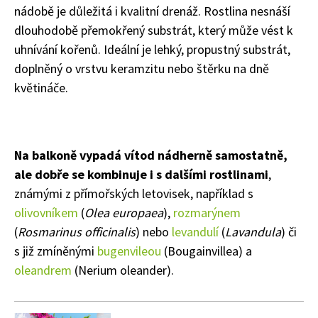
nádobě je důležitá i kvalitní drenáž. Rostlina nesnáší
dlouhodobě přemokřený substrát, který může vést k
uhnívání kořenů. Ideální je lehký, propustný substrát,
doplněný o vrstvu keramzitu nebo štěrku na dně
květináče.
Na balkoně vypadá vítod nádherně samostatně,
ale dobře se kombinuje i s dalšími rostlinami
,
známými z přímořských letovisek, například s
olivovníkem
(
Olea europaea
),
rozmarýnem
(
Rosmarinus officinalis
) nebo
levandulí
(
Lavandula
) či
s již zmíněnými
bugenvileou
(Bougainvillea) a
oleandrem
(Nerium oleander).