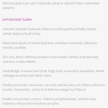
Stačí provázek a pár uzlů. Pokojovky získají to nejhezčí místo v bytě téměř
zadarmo
DOPORUČENÉ ČLÁNKY
Zahradní architekt Ferdinand Leffler prozradil největší prohřešky českých
zahrad: Nejvíc je hyzdí vířivky
Sterilovaná rajčata ve vlastní šťávě krok za krokem: Dokonalý základ pro
omáčky a polévky
Čtyři věci, které o Whitney Houston možná nevíte: Odmítl ji bratr Michaela
Jacksona a měla milenku
Deník Bridget Jonesové slaví 25 let: Hugh Grant se nevyhnul skandálům, Renée
Zellweger konečně našla štěstí v lásce
Plastiky přiznávala s humorem, od mužů zažívala rány a do třetice našla toho
pravého: Dramatický i zářivý život královny swingu Evy Pilarové
Švestky umí potrápit i pomoci. Vláknina prospívá trávení, sorbitol může
nadýmat a bílý povlak není plíseň ani špína