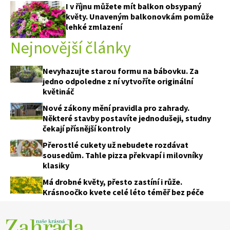
I v říjnu můžete mít balkon obsypaný
květy. Unaveným balkonovkám pomůže
lehké zmlazení
Nejnovější články
Nevyhazujte starou formu na bábovku. Za
jedno odpoledne z ní vytvoříte originální
květináč
Nové zákony mění pravidla pro zahrady.
Některé stavby postavíte jednodušeji, studny
čekají přísnější kontroly
Přerostlé cukety už nebudete rozdávat
sousedům. Tahle pizza překvapí i milovníky
klasiky
Má drobné květy, přesto zastíní i růže.
Krásnoočko kvete celé léto téměř bez péče