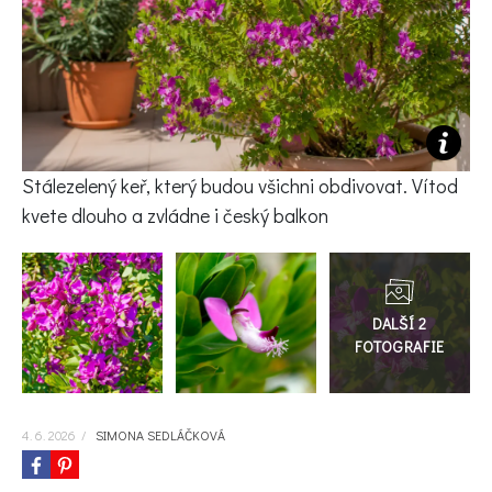
KVÍZY A TESTY
Stálezelený keř, který budou všichni obdivovat. Vítod
kvete dlouho a zvládne i český balkon
Přejít
do
galerie
4. 6. 2026
/
SIMONA SEDLÁČKOVÁ