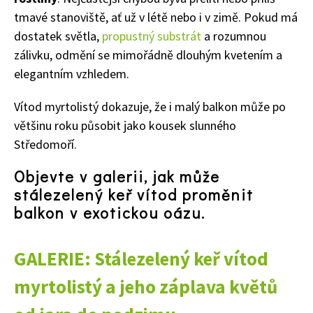
tmavé stanoviště, ať už v létě nebo i v zimě. Pokud má
dostatek světla,
propustný substrát
a rozumnou
zálivku, odmění se mimořádně dlouhým kvetením a
elegantním vzhledem.
Vítod myrtolistý dokazuje, že i malý balkon může po
většinu roku působit jako kousek slunného
Středomoří.
Objevte v galerii, jak může
stálezelený keř vítod proměnit
balkon v exotickou oázu.
GALERIE: Stálezelený keř vítod
myrtolistý a jeho záplava květů
74 Kč