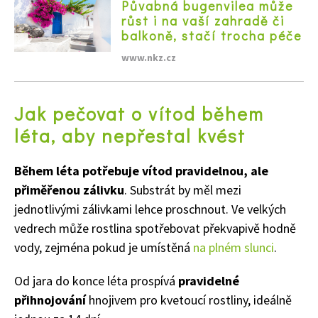
Půvabná bugenvilea může
růst i na vaší zahradě či
balkoně, stačí trocha péče
www.nkz.cz
Jak pečovat o vítod během
léta, aby nepřestal kvést
Během léta potřebuje vítod pravidelnou, ale
přiměřenou zálivku
. Substrát by měl mezi
jednotlivými zálivkami lehce proschnout. Ve velkých
vedrech může rostlina spotřebovat překvapivě hodně
vody, zejména pokud je umístěná
na plném slunci
.
Od jara do konce léta prospívá
pravidelné
přihnojování
hnojivem pro kvetoucí rostliny, ideálně