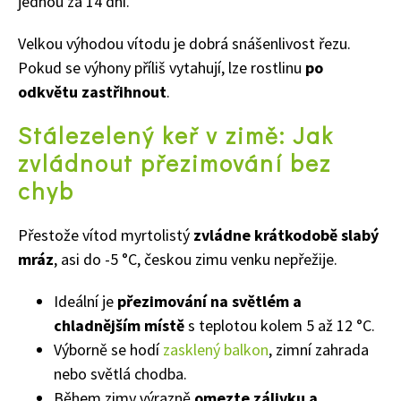
jednou za 14 dní.
Velkou výhodou vítodu je dobrá snášenlivost řezu.
Pokud se výhony příliš vytahují, lze rostlinu
po
odkvětu zastřihnout
.
Stálezelený keř v zimě: Jak
zvládnout přezimování bez
chy
b
Naše krásná zahrada
Přestože vítod myrtolistý
zvládne krátkodobě slabý
mráz
, asi do -5 °C, českou zimu venku nepřežije.
Ideální je
přezimování na světlém a
chladnějším místě
s teplotou kolem 5 až 12 °C.
Výborně se hodí
zasklený balkon
, zimní zahrada
nebo světlá chodba.
Během zimy výrazně
omezte zálivku a