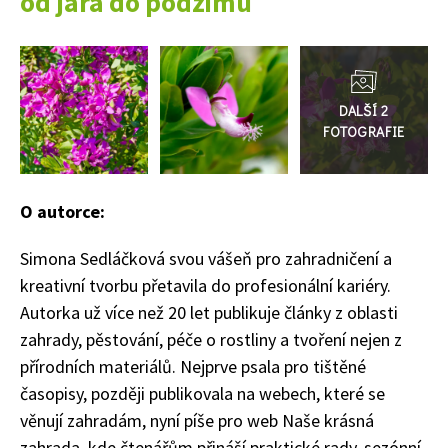
od jara do podzimu
Objednat >
Přejít
do
galerie
O autorce:
Simona Sedláčková svou vášeň pro zahradničení a
kreativní tvorbu přetavila do profesionální kariéry.
Autorka už více než 20 let publikuje články z oblasti
zahrady, pěstování, péče o rostliny a tvoření nejen z
přírodních materiálů. Nejprve psala pro tištěné
časopisy, později publikovala na webech, které se
věnují zahradám, nyní píše pro web Naše krásná
zahrada, kde čtenářům přináší praktické rady, sezónní