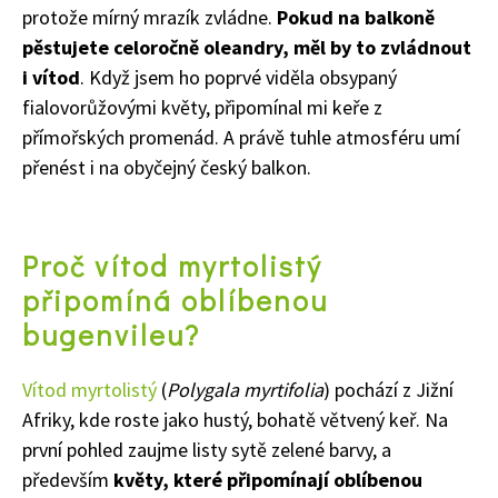
protože mírný mrazík zvládne.
Pokud na balkoně
pěstujete celoročně oleandry, měl by to zvládnout
i vítod
. Když jsem ho poprvé viděla obsypaný
fialovorůžovými květy, připomínal mi keře z
přímořských promenád. A právě tuhle atmosféru umí
přenést i na obyčejný český balkon.
Proč vítod myrtolistý
připomíná oblíbenou
bugenvileu?
Vítod myrtolistý
(
Polygala myrtifolia
) pochází z Jižní
Afriky, kde roste jako hustý, bohatě větvený keř. Na
první pohled zaujme listy sytě zelené barvy, a
především
květy, které připomínají oblíbenou