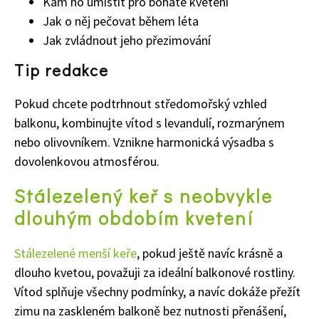
Kam ho umístit pro bohaté kvetení
Jak o něj pečovat během léta
Jak zvládnout jeho přezimování
Tip redakce
Pokud chcete podtrhnout středomořský vzhled
balkonu, kombinujte vítod s levandulí, rozmarýnem
nebo olivovníkem. Vznikne harmonická výsadba s
dovolenkovou atmosférou.
Stálezelený keř s neobvykle
dlouhým obdobím kvetení
Stálezelené menší keře
, pokud ještě navíc krásně a
dlouho kvetou, považuji za ideální balkonové rostliny.
Vítod splňuje všechny podmínky, a navíc dokáže přežít
zimu na zaskleném balkoně bez nutnosti přenášení,