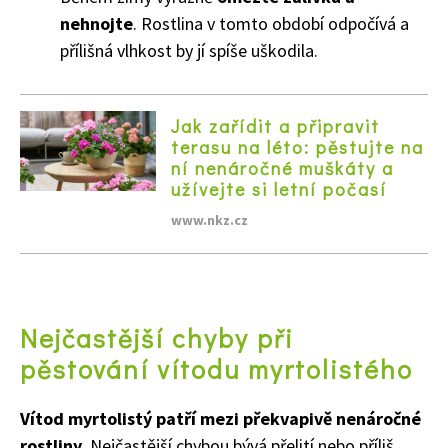
nehnojte
. Rostlina v tomto období odpočívá a
přílišná vlhkost by jí spíše uškodila.
Jak zařídit a připravit
terasu na léto: pěstujte na
ní nenáročné muškáty a
užívejte si letní počasí
www.nkz.cz
65 Kč
Nejčastější chyby při
Objednat >
pěstování vítodu myrtolistého
Naše krásná zahrada Speciál
Vítod myrtolistý patří mezi překvapivě nenáročné
rostliny
. Nejčastější chybou bývá přelití nebo příliš