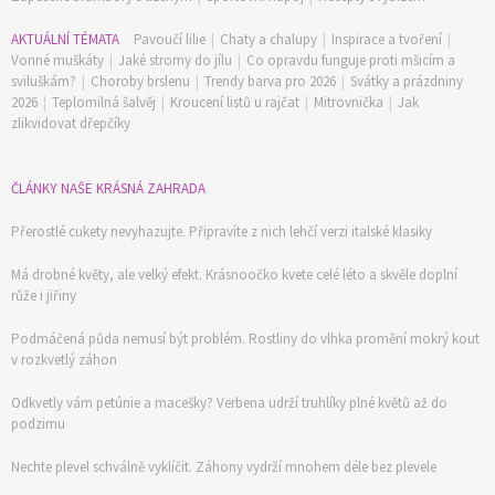
AKTUÁLNÍ TÉMATA
Pavoučí lilie
|
Chaty a chalupy
|
Inspirace a tvoření
|
Vonné muškáty
|
Jaké stromy do jílu
|
Co opravdu funguje proti mšicím a
sviluškám?
|
Choroby brslenu
|
Trendy barva pro 2026
|
Svátky a prázdniny
2026
|
Teplomilná šalvěj
|
Kroucení listů u rajčat
|
Mitrovnička
|
Jak
zlikvidovat dřepčíky
ČLÁNKY NAŠE KRÁSNÁ ZAHRADA
Přerostlé cukety nevyhazujte. Připravíte z nich lehčí verzi italské klasiky
Má drobné květy, ale velký efekt. Krásnoočko kvete celé léto a skvěle doplní
růže i jiřiny
Podmáčená půda nemusí být problém. Rostliny do vlhka promění mokrý kout
v rozkvetlý záhon
Odkvetly vám petúnie a macešky? Verbena udrží truhlíky plné květů až do
podzimu
Nechte plevel schválně vyklíčit. Záhony vydrží mnohem déle bez plevele