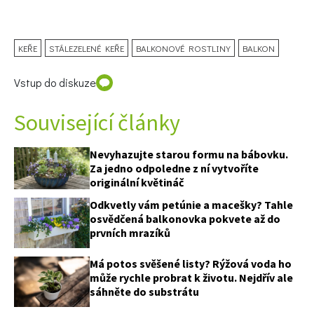
KEŘE
STÁLEZELENÉ KEŘE
BALKONOVÉ ROSTLINY
BALKON
Vstup do diskuze
Související články
Nevyhazujte starou formu na bábovku.
Za jedno odpoledne z ní vytvoříte
originální květináč
Odkvetly vám petúnie a macešky? Tahle
osvědčená balkonovka pokvete až do
prvních mrazíků
Má potos svěšené listy? Rýžová voda ho
může rychle probrat k životu. Nejdřív ale
sáhněte do substrátu