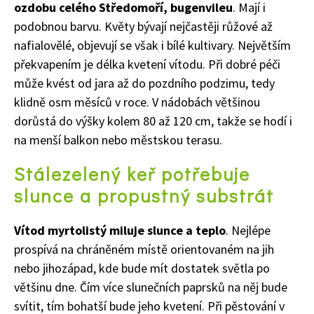
ozdobu celého Středomoří, bugenvileu
. Mají i
podobnou barvu. Květy bývají nejčastěji růžové až
nafialovělé, objevují se však i bílé kultivary. Největším
překvapením je délka kvetení vítodu. Při dobré péči
může kvést od jara až do pozdního podzimu, tedy
klidně osm měsíců v roce. V nádobách většinou
dorůstá do výšky kolem 80 až 120 cm, takže se hodí i
na menší balkon nebo městskou terasu.
Stálezelený keř potřebuje
slunce a propustný substrát
Vítod myrtolistý miluje slunce a teplo
. Nejlépe
prospívá na chráněném místě orientovaném na jih
nebo jihozápad, kde bude mít dostatek světla po
většinu dne. Čím více slunečních paprsků na něj bude
svítit, tím bohatší bude jeho kvetení. Při pěstování v