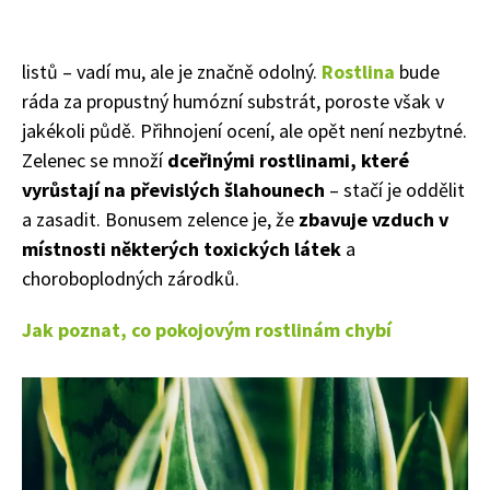
listů – vadí mu, ale je značně odolný.
Rostlina
bude
ráda za propustný humózní substrát, poroste však v
jakékoli půdě. Přihnojení ocení, ale opět není nezbytné.
Zelenec se množí
dceřinými rostlinami, které
vyrůstají na převislých šlahounech
– stačí je oddělit
a zasadit. Bonusem zelence je, že
zbavuje vzduch v
místnosti některých toxických látek
a
choroboplodných zárodků.
Jak poznat, co pokojovým rostlinám chybí
Naše krásná zahrada