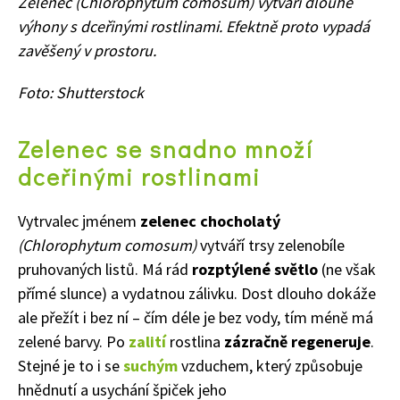
Zelenec
(
Chlorophytum comosum)
v
ytváří dlouhé
výhony s dceřinými rostlinami. Efektně proto vypadá
zavěšený v prostoru.
Foto: Shutterstock
Zelenec se snadno množí
dceřinými rostlinami
Vytrvalec jménem
zelenec chocholatý
(
Chlorophytum comosum)
v
ytváří trsy zelenobíle
pruhovaných listů. Má rád
rozptýlené světlo
(ne však
přímé slunce) a vydatnou zálivku. Dost dlouho dokáže
ale přežít i bez ní – čím déle je bez vody, tím méně má
zelené barvy. Po
zalití
rostlina
zázračně regeneruje
.
Stejné je to i se
suchým
vzduchem, který způsobuje
hnědnutí a usychání špiček jeho