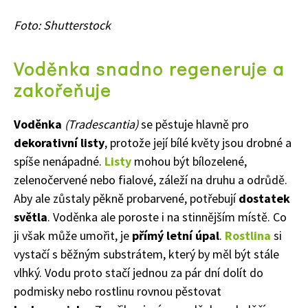
Foto: Shutterstock
Voděnka snadno regeneruje a
zakořeňuje
Voděnka
(
Tradescantia)
s
e pěstuje hlavně pro
dekorativní listy
, protože její bílé květy jsou drobné a
spíše nenápadné.
Listy
mohou být bílozelené
,
zelenočervené nebo fialové, záleží na druhu a odrůdě.
Aby ale zůstaly pěkně probarvené, potřebují
dostatek
světla
. Voděnka ale poroste i na stinnějším místě. Co
ji však může umořit, je
přímý letní úpal
.
Rostlina
si
vystačí s běžným substrátem, který by měl být stále
vlhký. Vodu proto stačí jednou za pár dní dolít do
podmisky
nebo rostlinu rovnou pěstovat