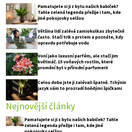
Pamatujete si ji z bytu našich babiček?
Tahle zelená legenda přežije i tam, kde
jiné pokojovky selžou
Většina lidí zalévá zamiokulkas zbytečně
často. Stačí trik s prstem a poznáte, kdy
opravdu potřebuje vodu
Voní jako luxusní parfém, ale stačí jim
květináč. 15 voňavých rostlin, které
promění byt v přírodní parfumerii
Celou dobu jste ji zalévali špatně. Tchýnin
jazyk vám to prozradí hnědými špičkami
Nejnovější články
Pamatujete si ji z bytu našich babiček? Tahle
zelená legenda přežije i tam, kde jiné
pokojovky selžou