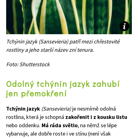
Tchýnin jazyk
(Sansevieria)
patří mezi chřestovité
rostliny a jeho starší název zní tenura.
Foto: Shutterstock
Odolný tchýnin jazyk
zahubí
jen přemokření
Tchýnin jazyk
(
Sansevieria)
j
e nesmírně odolná
rostlina, která je schopná
zakořenit i z kousku listu
nebo oddenku.
Má ráda světlo
, n
a
němž se lépe
vybarvuje, a
le dobře roste i ve stínu (není však
65 Kč