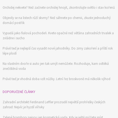
Orchidej nekvete? Než začnete orchidej hnojit, zkontrolujte světlo i stav kořenů
Objevily se na listech růží skvrny? Než sáhnete po chemii, zkuste jednoduchý
domácí postřik
Vypadá jako fialová pochodeň. Kvete opačně než většina zahradních trvalek a
zvládne i sucho
Právě teď je nejlepší čas vysadit nové jahodníky. Do zimy zakoření a příští rok
lépe plodí
Na vlastním dvoře si auto jen tak umýt nemůžete. Rozhoduje, kam odtéká
znečištěná voda
Právě teď je vhodná doba vzít nůžky. Letní řez broskvoně má několik výhod
DOPORUČENÉ ČLÁNKY
Zahradní architekt Ferdinand Leffler prozradil největší prohřešky českých
zahrad: Nejvíc je hyzdí vířivky
Zelené brambory nejsou jen kosmetická vada. Kdy je ještě můžete sníst