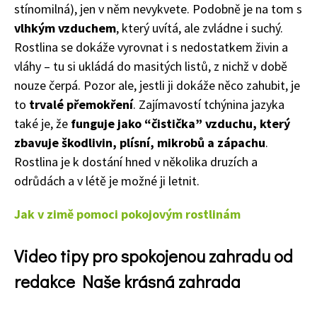
stínomilná), jen v něm nevykvete. Podobně je na tom s
Objednat >
vlhkým vzduchem
, který uvítá, ale zvládne i such
ý
.
Naše krásná zahrada Speciál
Rostlina se dokáže vyrovnat i s nedostatkem živin
a
vláhy – tu si ukládá do masitých listů, z nichž v době
nouze čerpá. Pozor ale, jestli ji dokáže něco zahubit, je
to
trvalé přemokření
. Zajímavostí tchýnina jazyka
také je, že
funguje jako “čistička” vzduchu, který
zbavuje škodlivin, plísní, mikrobů a zápachu
.
Rostlina je k dostání hned v několika druzích a
odrůdách a v létě j
e možné ji
letnit
.
Jak v zimě pomoci pokojovým rostlinám
Video tipy pro spokojenou zahradu od
redakce Naše krásná zahrada