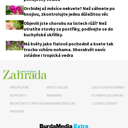
Orchidej už měsíce nekvete? Než sáhnete po
hnojivu, zkontrolujte jednu důležitou věc
Objevili jste chorobu na listech růží? Než
utratíte stovky za postřiky, podívejte se do
kuchyňské skříňky.
Má květy jako fialové pochodně a kvete tak
trochu vzhůru nohama. Shorakvět navíc
zvládne i tropická vedra
PŘEDPLATNÉ
APETITONLINE
OBCHODNÍ PODMÍNKY
KONTAKTY
MARIANNE
OCHRANA SOUKROMÍ
REDAKČNÍ ETICKÝ KODEX
MARIANNE BYDLENÍ
COOKIES ZÁSADY
PARTNEŘI