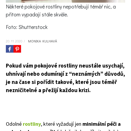
KVÍZY A TESTY
Některé pokojové rostliny nepotřebují téměř nic, a
přitom vypadají stále skvěle.
Foto: Shutterstock
20. 11. 2020
/
MONIKA KULHAVÁ
Pokud vám pokojové rostliny neustále usychají,
uhnívají nebo odumírají z “neznámých” důvodů,
je na čase si pořídit takové, které jsou téměř
nezničitelné a přežijí každou krizi.
Odolné
rostliny
, které vyžadují jen
minimální péči a