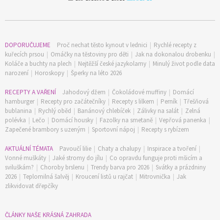
DOPORUČUJEME
Proč nechat těsto kynout v lednici
|
Rychlé recepty z
kuřecích prsou
|
Omáčky na těstoviny pro děti
|
Jak na dokonalou drobenku
|
Koláče a buchty na plech
|
Nejtěžší české jazykolamy
|
Minulý život podle data
narození
|
Horoskopy
|
Šperky na léto 2026
RECEPTY A VAŘENÍ
Jahodový džem
|
Čokoládové muffiny
|
Domácí
hamburger
|
Recepty pro začátečníky
|
Recepty s lilkem
|
Perník
|
Třešňová
bublanina
|
Rychlý oběd
|
Banánový chlebíček
|
Zálivky na salát
|
Zelná
polévka
|
Lečo
|
Domácí housky
|
Fazolky na smetaně
|
Vepřová panenka
|
Zapečené brambory s uzeným
|
Sportovní nápoj
|
Recepty s rybízem
AKTUÁLNÍ TÉMATA
Pavoučí lilie
|
Chaty a chalupy
|
Inspirace a tvoření
|
Vonné muškáty
|
Jaké stromy do jílu
|
Co opravdu funguje proti mšicím a
sviluškám?
|
Choroby brslenu
|
Trendy barva pro 2026
|
Svátky a prázdniny
2026
|
Teplomilná šalvěj
|
Kroucení listů u rajčat
|
Mitrovnička
|
Jak
zlikvidovat dřepčíky
ČLÁNKY NAŠE KRÁSNÁ ZAHRADA