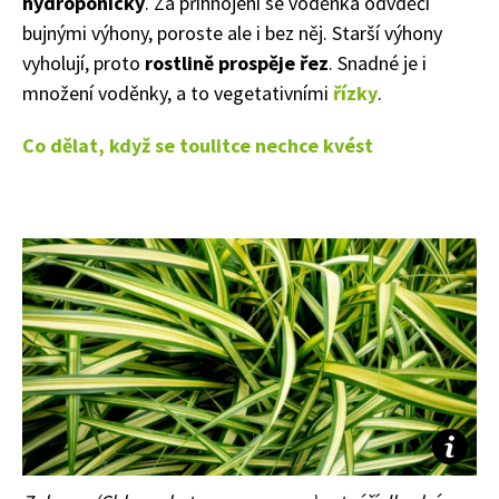
hydroponicky
. Za přihnojení se voděnka odvděčí
bujnými výhony, poroste ale i bez něj.
Starší výhony
vyholují, proto
rostlině prospěje řez
.
Snadné je i
množení voděnky, a to vegetativními
řízky
.
Co dělat, když se toulitce nechce kvést