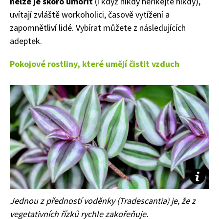
nelze je skoro umořit
(i když nikdy neříkejte nikdy),
uvítají zvláště workoholici, časově vytížení a
zapomnětliví lidé. Vybírat můžete z následujících
adeptek.
Pokojové rostliny, které umějí čistit vzduch
Jednou z předností voděnky
(
Tradescantia)
je, že z
vegetativních řízků rychle zakořeňuje.