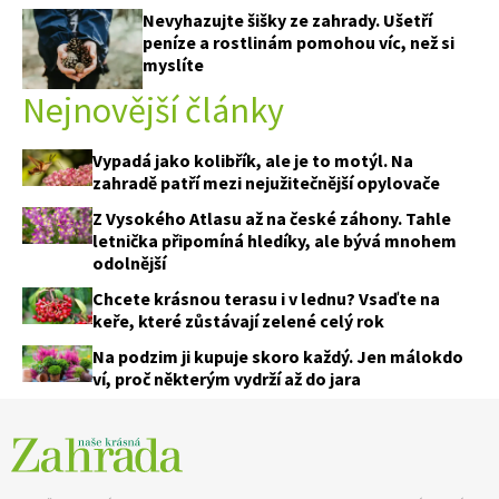
Nevyhazujte šišky ze zahrady. Ušetří
peníze a rostlinám pomohou víc, než si
myslíte
Nejnovější články
Vypadá jako kolibřík, ale je to motýl. Na
zahradě patří mezi nejužitečnější opylovače
Z Vysokého Atlasu až na české záhony. Tahle
letnička připomíná hledíky, ale bývá mnohem
odolnější
Chcete krásnou terasu i v lednu? Vsaďte na
keře, které zůstávají zelené celý rok
Na podzim ji kupuje skoro každý. Jen málokdo
ví, proč některým vydrží až do jara