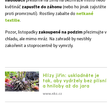
květináč
zapusťte do záhonu
(nebo ho jinak zajistěte
proti promrznutí). Rostliny zabalte do
netkané
textilie
.
Pozor, listopadky
zakoupené na podzim
přezimujte v
chladu, ale mimo mráz. Na zahradě by nestihly
zakořenit a stoprocentně by vymrzly.
Hlízy jiřin: uskladněte je
tak, aby vydržely bez plísní
a hniloby až do jara
www.nkz.cz