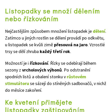
Listopadky se množí dělením
nebo řízkováním
Nejčastějším způsobem množení listopadek je
dělení
.
Zatímco u jiných rostlin se dělení provádí po odkvětu,
u listopadek se kvůli zimě
přesouvá na jaro
. Vzrostlé
trsy se dělí zhruba
každý třetí rok
.
Možností je i
řízkování
. Řízky se odebírají během
sezony z
vrcholových výhonů
. Po odstranění
spodních listů a obalení stonku v
růstovém
stimulátoru
se sázejí do stíněných sadbovačů, v nichž
do měsíce zakoření.
Ke kvetení přimějete
listopadky zaštipováním