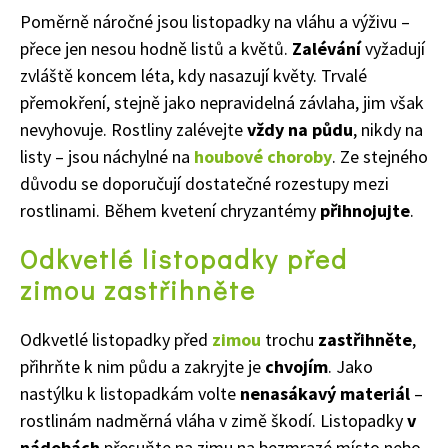
Poměrně náročné jsou listopadky na vláhu a výživu –
přece jen nesou hodně listů a květů.
Zalévání
vyžadují
zvláště koncem léta, kdy nasazují květy. Trvalé
přemokření, stejně jako nepravidelná závlaha, jim však
nevyhovuje. Rostliny zalévejte
vždy na půdu
, nikdy na
listy – jsou náchylné na
houbové choroby
. Ze stejného
důvodu se doporučují dostatečné rozestupy mezi
rostlinami. Během kvetení chryzantémy
přihnojujte
.
Odkvetlé listopadky před
zimou zastřihněte
Odkvetlé listopadky před
zimou
trochu
zastřihněte
,
přihrňte k nim půdu a zakryjte je
chvojím
. Jako
nastýlku k listopadkám volte
nenasákavý materiál
–
rostlinám nadměrná vláha v zimě škodí. Listopadky
v
nádobách
přesuňte na zimu na bezmrazé místo nebo