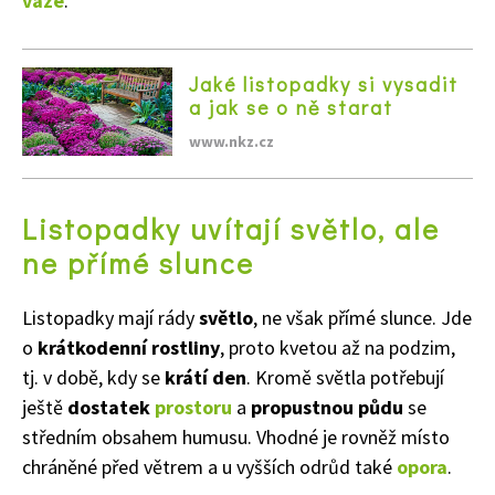
váze
.
Jaké listopadky si vysadit
a jak se o ně starat
www.nkz.cz
Listopadky uvítají světlo, ale
ne přímé slunce
Listopadky mají rády
světlo
, ne však přímé slunce. Jde
o
krátkodenní rostliny
, proto kvetou až na podzim,
tj. v době, kdy se
krátí den
. Kromě světla potřebují
ještě
dostatek
prostoru
a
propustnou půdu
se
středním obsahem humusu. Vhodné je rovněž místo
chráněné před větrem a u vyšších odrůd také
opora
.