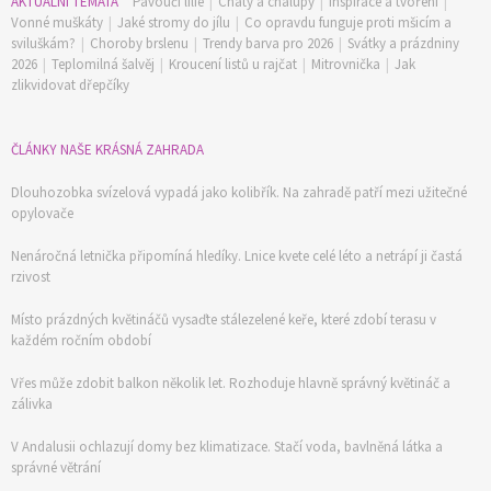
AKTUÁLNÍ TÉMATA
Pavoučí lilie
|
Chaty a chalupy
|
Inspirace a tvoření
|
Vonné muškáty
|
Jaké stromy do jílu
|
Co opravdu funguje proti mšicím a
sviluškám?
|
Choroby brslenu
|
Trendy barva pro 2026
|
Svátky a prázdniny
2026
|
Teplomilná šalvěj
|
Kroucení listů u rajčat
|
Mitrovnička
|
Jak
zlikvidovat dřepčíky
ČLÁNKY NAŠE KRÁSNÁ ZAHRADA
Dlouhozobka svízelová vypadá jako kolibřík. Na zahradě patří mezi užitečné
opylovače
Nenáročná letnička připomíná hledíky. Lnice kvete celé léto a netrápí ji častá
rzivost
Místo prázdných květináčů vysaďte stálezelené keře, které zdobí terasu v
každém ročním období
Vřes může zdobit balkon několik let. Rozhoduje hlavně správný květináč a
zálivka
V Andalusii ochlazují domy bez klimatizace. Stačí voda, bavlněná látka a
správné větrání