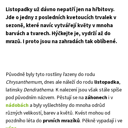
Listopadky už dávno nepatří jen na hřbitovy.
Jde o jedny z posledních kvetoucích trvalek v
sezoně, které navíc vytvářejí květy v mnoha
barvách a tvarech. Hýčkejte je, vydrží až do
mrazů. I proto jsou na zahradách tak oblíbené.
Původně byly tyto rostliny řazeny do rodu
Chrysanthemum
, dnes ale náleží do rodu
listopadka
,
latinsky
Dendrathema
. K nalezení jsou však stále spíše
pod původním názvem. Pěstují se na
záhonech
i v
nádobách
a byly vyšlechtěny do mnoha odrůd
různých velikostí, barev a květů. Kvést mohou od
pozdního léta do
prvních mrazíků
. Pěkně vypadají i ve