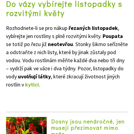
Do vázy vybírejte listopadky s
rozvitými květy
65 Kč
Rozhodnete-li se pro nákup
řezaných listopadek
,
Objednat >
vybírejte jen rostliny s plně rozvitými květy.
Poupata
Naše krásná zahrada Speciál
se totiž po řezu již
neotevřou
. Stonky šikmo seřízněte
a odstraňte z nich listy, které by jinak zůstaly pod
vodou. Vodu rostlinám měňte každé dva nebo tři dny
– vydrží pak ve váze i dva týdny. Pozor, listopadky do
vody
uvolňují látky
, které zkracují životnost jiných
rostlin v
kytici
.
Dosny jsou nenáročné, jen
musejí přezimovat mimo
mráz