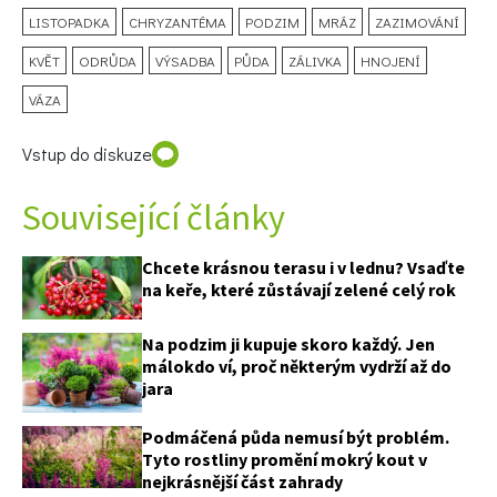
LISTOPADKA
CHRYZANTÉMA
PODZIM
MRÁZ
ZAZIMOVÁNÍ
KVĚT
ODRŮDA
VÝSADBA
PŮDA
ZÁLIVKA
HNOJENÍ
VÁZA
Vstup do diskuze
Související články
Chcete krásnou terasu i v lednu? Vsaďte
na keře, které zůstávají zelené celý rok
Na podzim ji kupuje skoro každý. Jen
málokdo ví, proč některým vydrží až do
jara
Podmáčená půda nemusí být problém.
Tyto rostliny promění mokrý kout v
nejkrásnější část zahrady