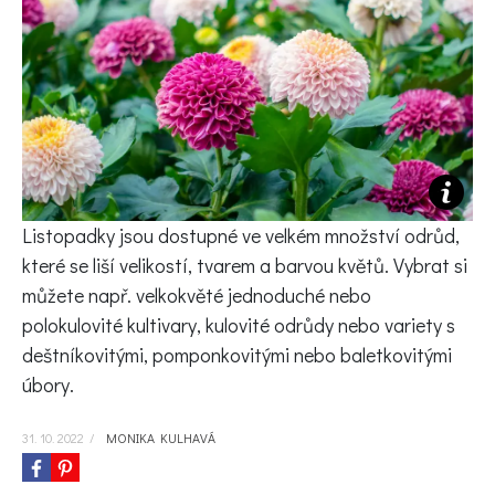
KVÍZY A TESTY
Listopadky jsou dostupné ve velkém množství odrůd,
které se liší velikostí, tvarem a barvou květů. Vybrat si
můžete např. velkokvěté jednoduché nebo
polokulovité kultivary, kulovité odrůdy nebo variety s
deštníkovitými, pomponkovitými nebo baletkovitými
úbory.
31. 10. 2022
/
MONIKA KULHAVÁ