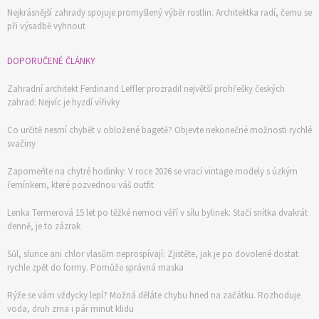
Nejkrásnější zahrady spojuje promyšlený výběr rostlin. Architektka radí, čemu se
při výsadbě vyhnout
DOPORUČENÉ ČLÁNKY
Zahradní architekt Ferdinand Leffler prozradil největší prohřešky českých
zahrad: Nejvíc je hyzdí vířivky
Co určitě nesmí chybět v obložené bagetě? Objevte nekonečné možnosti rychlé
svačiny
Zapomeňte na chytré hodinky: V roce 2026 se vrací vintage modely s úzkým
řemínkem, které pozvednou váš outfit
Lenka Termerová 15 let po těžké nemoci věří v sílu bylinek: Stačí snítka dvakrát
denně, je to zázrak
Sůl, slunce ani chlor vlasům neprospívají: Zjistěte, jak je po dovolené dostat
rychle zpět do formy. Pomůže správná maska
Rýže se vám vždycky lepí? Možná děláte chybu hned na začátku. Rozhoduje
voda, druh zrna i pár minut klidu