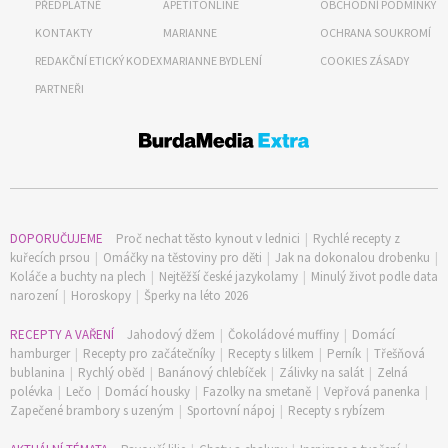
PŘEDPLATNÉ
APETITONLINE
OBCHODNÍ PODMÍNKY
KONTAKTY
MARIANNE
OCHRANA SOUKROMÍ
REDAKČNÍ ETICKÝ KODEX
MARIANNE BYDLENÍ
COOKIES ZÁSADY
PARTNEŘI
DOPORUČUJEME
Proč nechat těsto kynout v lednici
|
Rychlé recepty z
kuřecích prsou
|
Omáčky na těstoviny pro děti
|
Jak na dokonalou drobenku
|
Koláče a buchty na plech
|
Nejtěžší české jazykolamy
|
Minulý život podle data
narození
|
Horoskopy
|
Šperky na léto 2026
RECEPTY A VAŘENÍ
Jahodový džem
|
Čokoládové muffiny
|
Domácí
hamburger
|
Recepty pro začátečníky
|
Recepty s lilkem
|
Perník
|
Třešňová
bublanina
|
Rychlý oběd
|
Banánový chlebíček
|
Zálivky na salát
|
Zelná
polévka
|
Lečo
|
Domácí housky
|
Fazolky na smetaně
|
Vepřová panenka
|
Zapečené brambory s uzeným
|
Sportovní nápoj
|
Recepty s rybízem