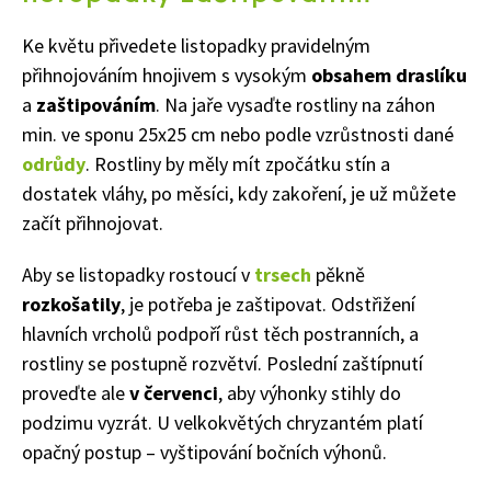
Naše krásná zahrada
Ke květu přivedete listopadky pravidelným
přihnojováním hnojivem s vysokým
obsahem draslíku
a
zaštipováním
. Na jaře vysaďte rostliny na záhon
min. ve sponu 25x25 cm nebo podle vzrůstnosti dané
odrůdy
. Rostliny by měly mít zpočátku stín a
dostatek vláhy, po měsíci, kdy zakoření, je už můžete
začít přihnojovat.
Aby se listopadky rostoucí v
trsech
pěkně
rozkošatily
, je potřeba je zaštipovat. Odstřižení
hlavních vrcholů podpoří růst těch postranních, a
rostliny se postupně rozvětví. Poslední zaštípnutí
proveďte ale
v červenci
, aby výhonky stihly do
podzimu vyzrát. U velkokvětých chryzantém platí
opačný postup – vyštipování bočních výhonů.