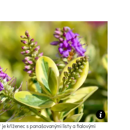
b
Ý ČAS
SOUTĚŽTE O CENY
KVÍZY
í turistika
 domácnost
 mazlíčci
ce
vosti
)
je kříženec s panašovanými listy a fialovými