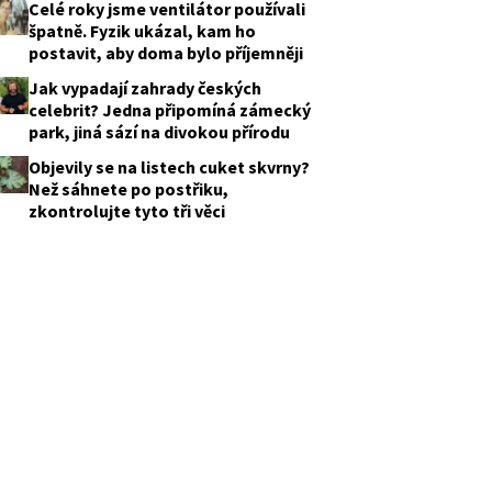
Celé roky jsme ventilátor používali
špatně. Fyzik ukázal, kam ho
postavit, aby doma bylo příjemněji
Jak vypadají zahrady českých
celebrit? Jedna připomíná zámecký
park, jiná sází na divokou přírodu
Objevily se na listech cuket skvrny?
Než sáhnete po postřiku,
zkontrolujte tyto tři věci