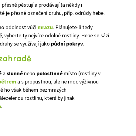
 přesně pěstují a prodávají (a někdy i
žité je přesné označení druhu, příp. odrůdy hebe.
ho odolnost vůči
mrazu
. Plánujete-li tedy
ě
, vyberte ty nejvíce odolné rostliny. Hebe se sází
druhy se využívají jako
půdní pokryv
.
 zahradě
é
a
slunné
nebo
polostinné
místo (rostliny v
větrem
a s propustnou, ale ne moc výživnou
imě ho však během bezmrazých
álezelenou rostlinu, která by jinak
m
.