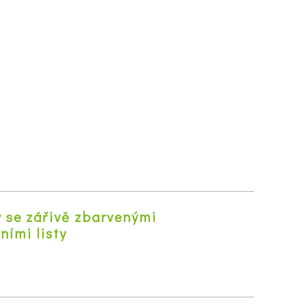
y se zářivě zbarvenými
ními listy
z