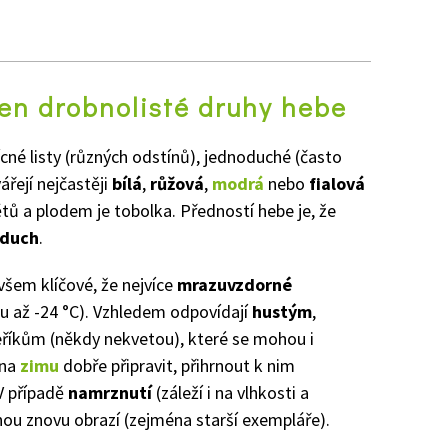
z
jen drobnolisté druhy hebe
ícné listy (různých odstínů), jednoduché (často
ářejí nejčastěji
bílá
,
růžová
,
modrá
nebo
fialová
tů a plodem je tobolka. Předností hebe je, že
zduch
.
všem klíčové, že nejvíce
mrazuvzdorné
u až -24 °C). Vzhledem odpovídají
hustým
,
říkům (někdy nekvetou), které se mohou i
 na
zimu
dobře připravit, přihrnout k nim
. V případě
namrznutí
(záleží i na vlhkosti a
nou znovu obrazí (zejména starší exempláře).