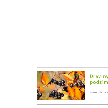
Dřevin
podzim
www.nkz.c