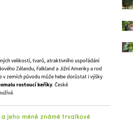
ných velikostí, tvarů, atraktivního uspořádání
z Nového Zélandu, Falkland a Jižní Ameriky a rod
le v zemích původu může hebe dorůstat i výšky
omalu rostoucí keříky
. České
oužívá.
 a jeho méně známé trvalkové