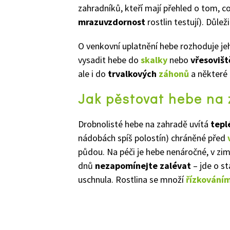
zahradníků, kteří mají přehled o tom, co
mrazuvzdornost
rostlin testují). Důle
O venkovní uplatnění hebe rozhoduje je
vysadit hebe do
skalky
nebo
vřesovišt
ale i do
trvalkových
záhonů
a některé 
Jak pěstovat hebe na
Drobnolisté hebe na zahradě uvítá
tepl
nádobách spíš polostín) chráněné před
půdou. Na péči je hebe nenáročné, v z
dnů
nezapomínejte zalévat
– jde o st
uschnula. Rostlina se množí
řízkování