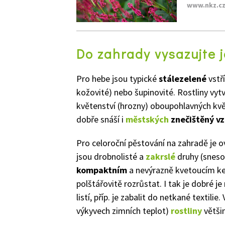
www.nkz.c
Do zahrady vysazujte 
Pro hebe jsou typické
stálezelené
vstř
kožovité) nebo šupinovité. Rostliny vytv
květenství (hrozny) oboupohlavných kvě
dobře snáší i
městských
znečištěný v
Pro celoroční pěstování na zahradě je o
jsou drobnolisté a
zakrslé
druhy (sneso
kompaktním
a nevýrazně kvetoucím ke
polštářovitě rozrůstat. I tak je dobré je
listí, příp. je zabalit do netkané textilie
výkyvech zimních teplot)
rostliny
větši