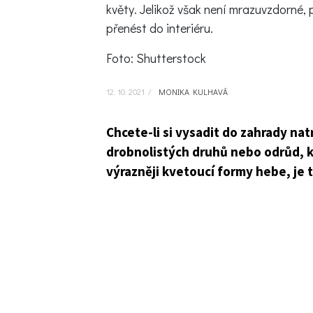
květy. Jelikož však není mrazuvzdorné, 
přenést do interiéru.
Foto: Shutterstock
12. 10. 2021
/
MONIKA KULHAVÁ
Chcete-li si vysadit do zahrady nat
drobnolistých druhů nebo odrůd, k
výrazněji kvetoucí formy hebe, je