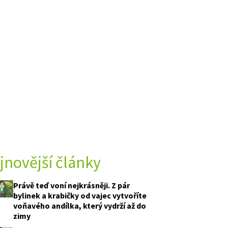
jnovější články
Právě teď voní nejkrásněji. Z pár
bylinek a krabičky od vajec vytvoříte
voňavého andílka, který vydrží až do
zimy