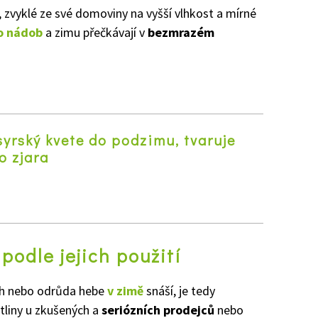
e, zvyklé ze své domoviny na vyšší vlhkost a mírné
o nádob
a zimu přečkávají v
bezmrazém
syrský kvete do podzimu, tvaruje
o zjara
z
podle jejich použití
uh nebo odrůda hebe
v zimě
snáší, je tedy
tliny u zkušených a
seriózních prodejců
nebo