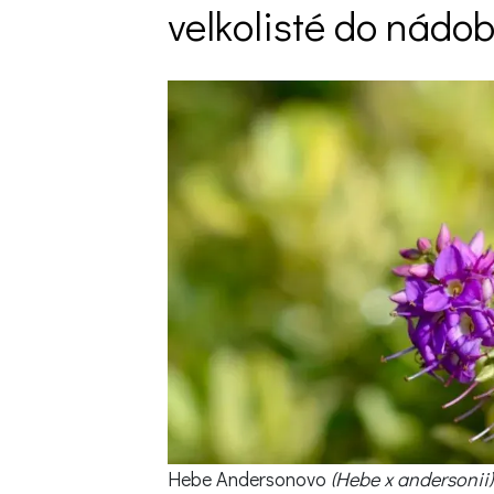
velkolisté do nádo
Trvalky
Vodní rostliny
Růže
VIDEA
VOLN
Zahradn
Zelená
Domácí
Dekora
Zajíma
Hebe Andersonovo
(Hebe x andersonii