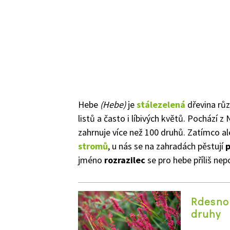
Hebe
(Hebe)
je
stálezelená
dřevina růz
listů a často i líbivých květů. Pochází 
zahrnuje více než 100 druhů. Zatímco a
stromů
, u nás se na zahradách pěstují
p
jméno
rozrazilec
se pro hebe příliš nep
Rdesno
druhy