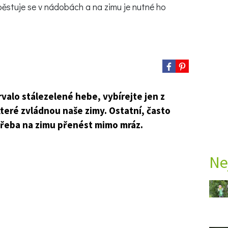
pěstuje se v nádobách a na zimu je nutné ho
rvalo stálezelené hebe, vybírejte jen z
teré zvládnou naše zimy. Ostatní, často
 třeba na zimu přenést mimo mráz.
Ne