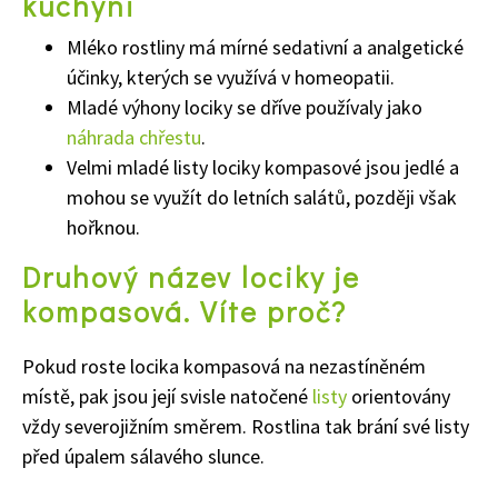
kuchyni
Mléko rostliny má mírné sedativní a analgetické
účinky, kterých se využívá v homeopatii.
Mladé výhony lociky se dříve používaly jako
náhrada chřestu
.
Velmi mladé listy lociky kompasové jsou jedlé a
mohou se využít do letních salátů, později však
hořknou.
65 Kč
Druhový název lociky je
Objednat >
kompasová. Víte proč?
Naše krásná zahrada Speciál
Pokud roste locika kompasová na nezastíněném
místě, pak jsou její svisle natočené
listy
orientovány
vždy severojižním směrem. Rostlina tak brání své listy
před úpalem sálavého slunce.