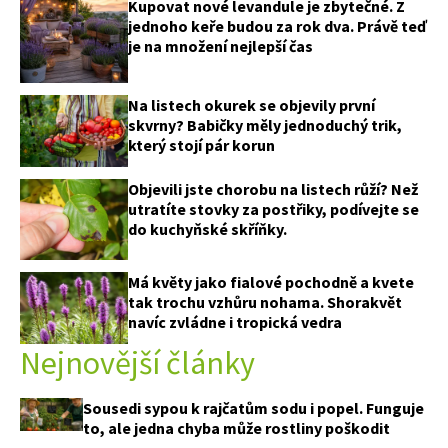
Kupovat nové levandule je zbytečné. Z
jednoho keře budou za rok dva. Právě teď
je na množení nejlepší čas
Na listech okurek se objevily první
skvrny? Babičky měly jednoduchý trik,
který stojí pár korun
Objevili jste chorobu na listech růží? Než
utratíte stovky za postřiky, podívejte se
do kuchyňské skříňky.
Má květy jako fialové pochodně a kvete
tak trochu vzhůru nohama. Shorakvět
navíc zvládne i tropická vedra
Nejnovější články
Sousedi sypou k rajčatům sodu i popel. Funguje
to, ale jedna chyba může rostliny poškodit