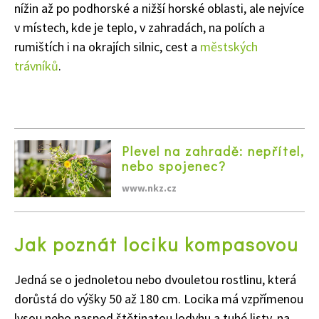
nížin až po podhorské a nižší horské oblasti, ale nejvíce
v místech, kde je teplo, v zahradách, na polích a
rumištích i na okrajích silnic, cest a
městských
trávníků
.
Plevel na zahradě: nepřítel,
nebo spojenec?
www.nkz.cz
Jak poznát lociku kompasovou
Jedná se o jednoletou nebo dvouletou rostlinu, která
dorůstá do výšky 50 až 180 cm. Locika má vzpřímenou
lysou nebo naspod štětinatou lodyhu a tuhé listy, na