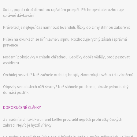
Soda, popel i droždí mohou rajčatům prospět. Při hnojení ale rozhoduje
správné dávkování
Právě teď je nejlepší čas namnožit levanduli. Řízky do zimy stihnou zakořenit
Plíseň na okurkách se šíří hlavně v srpnu. Rozhoduje rychlý zásah i správná
prevence
Moderní pokojovky v chladu chřadnou. Babičky dobře věděly, proč pěstovat
aspidistru
Orchidej nekvete? Než začnete orchidej hnojit, zkontrolujte světlo i stav kořenů
Objevily se na listech růží skvrny? Než sáhnete po chemii, zkuste jednoduchý
domácí postřik
DOPORUČENÉ ČLÁNKY
Zahradní architekt Ferdinand Leffler prozradil největší prohřešky českých
zahrad: Nejvíc je hyzdí vířivky