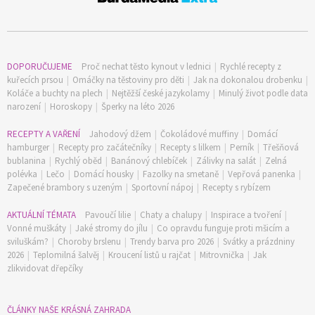
DOPORUČUJEME
Proč nechat těsto kynout v lednici
|
Rychlé recepty z
kuřecích prsou
|
Omáčky na těstoviny pro děti
|
Jak na dokonalou drobenku
|
Koláče a buchty na plech
|
Nejtěžší české jazykolamy
|
Minulý život podle data
narození
|
Horoskopy
|
Šperky na léto 2026
RECEPTY A VAŘENÍ
Jahodový džem
|
Čokoládové muffiny
|
Domácí
hamburger
|
Recepty pro začátečníky
|
Recepty s lilkem
|
Perník
|
Třešňová
bublanina
|
Rychlý oběd
|
Banánový chlebíček
|
Zálivky na salát
|
Zelná
polévka
|
Lečo
|
Domácí housky
|
Fazolky na smetaně
|
Vepřová panenka
|
Zapečené brambory s uzeným
|
Sportovní nápoj
|
Recepty s rybízem
AKTUÁLNÍ TÉMATA
Pavoučí lilie
|
Chaty a chalupy
|
Inspirace a tvoření
|
Vonné muškáty
|
Jaké stromy do jílu
|
Co opravdu funguje proti mšicím a
sviluškám?
|
Choroby brslenu
|
Trendy barva pro 2026
|
Svátky a prázdniny
2026
|
Teplomilná šalvěj
|
Kroucení listů u rajčat
|
Mitrovnička
|
Jak
zlikvidovat dřepčíky
ČLÁNKY NAŠE KRÁSNÁ ZAHRADA