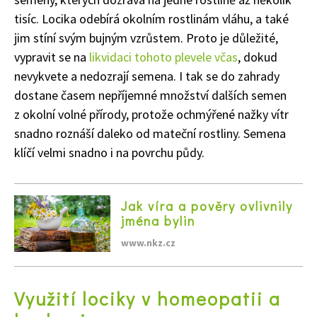
tisíc. Locika odebírá okolním rostlinám vláhu, a také
jim stíní svým bujným vzrůstem. Proto je důležité,
vypravit se na
likvidaci tohoto plevele včas
, dokud
nevykvete a nedozrají semena. I tak se do zahrady
dostane časem nepříjemné množství dalších semen
Naše krásná zahrada
z okolní volné přírody, protože ochmýřené nažky vítr
snadno roznáší daleko od mateční rostliny. Semena
klíčí velmi snadno i na povrchu půdy.
Jak víra a pověry ovlivnily
jména bylin
www.nkz.cz
Využití lociky v homeopatii a