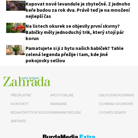
Kupovat nové levandule je zbytečné. Z jednoho
keře budou za rok dva. Právě teď je na množení
nejlepší čas
Na listech okurek se objevily první skvrny?
Babičky měly jednoduchý trik, který stojí pár
korun
Pamatujete si ji z bytu našich babiček? Tahle
zelená legenda přežije i tam, kde jiné
pokojovky selžou
PŘEDPLATNÉ
APETITONLINE
OBCHODNÍ PODMÍNKY
KONTAKTY
MARIANNE
OCHRANA SOUKROMÍ
REDAKČNÍ ETICKÝ KODEX
MARIANNE BYDLENÍ
COOKIES ZÁSADY
PARTNEŘI