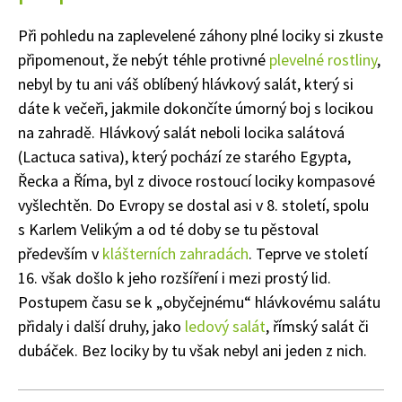
Při pohledu na zaplevelené záhony plné lociky si zkuste
připomenout, že nebýt téhle protivné
plevelné rostliny
,
nebyl by tu ani váš oblíbený hlávkový salát, který si
dáte k večeři, jakmile dokončíte úmorný boj s locikou
na zahradě. Hlávkový salát neboli locika salátová
(Lactuca sativa), který pochází ze starého Egypta,
Řecka a Říma, byl z divoce rostoucí lociky kompasové
vyšlechtěn. Do Evropy se dostal asi v 8. století, spolu
s Karlem Velikým a od té doby se tu pěstoval
především v
klášterních zahradách
. Teprve ve století
16. však došlo k jeho rozšíření i mezi prostý lid.
Postupem času se k „obyčejnému“ hlávkovému salátu
přidaly i další druhy, jako
ledový salát
, římský salát či
dubáček. Bez lociky by tu však nebyl ani jeden z nich.