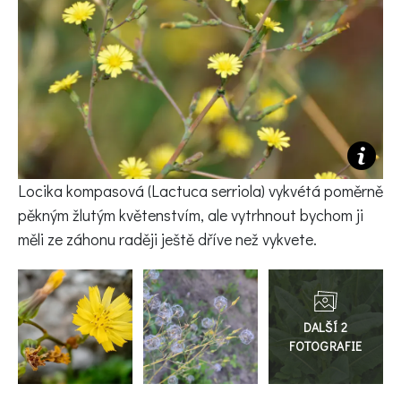
KVÍZY A TESTY
Locika kompasová (Lactuca serriola) vykvétá poměrně
pěkným žlutým květenstvím, ale vytrhnout bychom ji
měli ze záhonu raději ještě dříve než vykvete.
Přejít
do
galerie