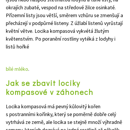
okrajích zubaté, vespod na středové žilce osinkaté.
Přízemní listy jsou větší, směrem vzhůru se zmenšují a
přecházejí v podpůrné listeny. Z úžlabí listenů vyrůstají
květní větve. Locika kompasová vykvétá žlutým
květenstvím. Po poranění rostliny vytéká z lodyhy i
listů hořké
bílé mléko
.
Jak se zbavit lociky
kompasové v záhonech
Locika kompasová má pevný kůlovitý kořen
s postranními kořínky, který se poměrně dobře celý
vytrhává ze země, ale locika se stejně množí výhradně
semeny, kterých dozrává na jedné rostlině až několik