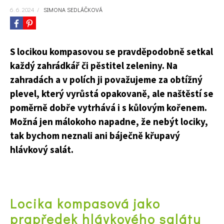
6. 6. 2024
/
SIMONA SEDLÁČKOVÁ
S locikou kompasovou se pravděpodobně setkal
každý zahrádkář či pěstitel zeleniny. Na
zahradách a v polích ji považujeme za obtížný
plevel, který vyrůstá opakovaně, ale naštěstí se
poměrně dobře vytrhává i s kůlovým kořenem.
Možná jen málokoho napadne, že nebýt lociky,
tak bychom neznali ani báječně křupavý
hlávkový salát.
Locika kompasová jako
prapředek hlávkového salátu