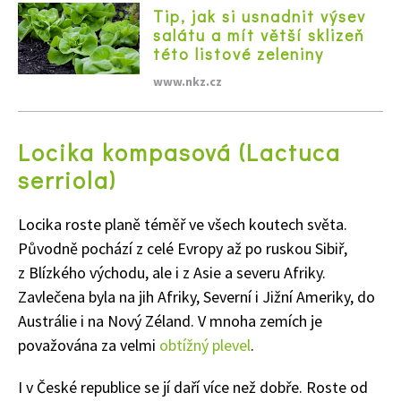
Tip, jak si usnadnit výsev
salátu a mít větší sklizeň
této listové zeleniny
www.nkz.cz
Locika kompasová (Lactuca
serriola)
Locika roste planě téměř ve všech koutech světa.
Původně pochází z celé Evropy až po ruskou Sibiř,
z Blízkého východu, ale i z Asie a severu Afriky.
Zavlečena byla na jih Afriky, Severní i Jižní Ameriky, do
Austrálie i na Nový Zéland. V mnoha zemích je
považována za velmi
obtížný plevel
.
I v České republice se jí daří více než dobře. Roste od