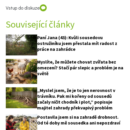
Vstup do diskuze
Související články
Paní Jana (43): Kvůli sousedovu
ostružiníku jsem přestala mít radost z
práce na zahrádce
Myslíte, že můžete chovat zvířata bez
omezení? Stačí pár slepic a problém je na
světě
„Myslel jsem, že je to jen nerovnost v
trávníku. Pak mi kořeny od sousedů
začaly ničit chodník i plot,“ popisuje
majitel zahrady překvapivý problém
Postavila jsem si na zahradě drobnost.
Od té doby mě sousedka ani nepozdraví