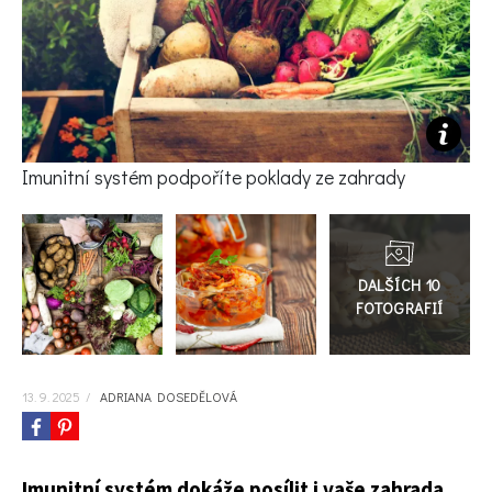
KVÍZY A TESTY
Imunitní systém podpoříte poklady ze zahrady
Přejít
do
galerie
13. 9. 2025
/
ADRIANA DOSEDĚLOVÁ
Imunitní systém dokáže posílit i vaše zahrada.