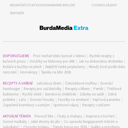
REDAKČNÍ ETICKÝ KODEX
MARIANNE BYDLENÍ
COOKIES ZÁSADY
PARTNEŘI
DOPORUČUJEME
Proč nechat těsto kynout v lednici
|
Rychlé recepty z
kuřecích prsou
|
Omáčky na těstoviny pro děti
|
Jak na dokonalou drobenku
|
Koláče a buchty na plech
|
Nejtěžší české jazykolamy
|
Minulý život podle data
narození
|
Horoskopy
|
Šperky na léto 2026
RECEPTY A VAŘENÍ
Jahodový džem
|
Čokoládové muffiny
|
Domácí
hamburger
|
Recepty pro začátečníky
|
Recepty s lilkem
|
Perník
|
Třešňová
bublanina
|
Rychlý oběd
|
Banánový chlebíček
|
Zálivky na salát
|
Zelná
polévka
|
Lečo
|
Domácí housky
|
Fazolky na smetaně
|
Vepřová panenka
|
Zapečené brambory s uzeným
|
Sportovní nápoj
|
Recepty s rybízem
AKTUÁLNÍ TÉMATA
Pavoučí lilie
|
Chaty a chalupy
|
Inspirace a tvoření
|
Vonné muškáty
|
Jaké stromy do jílu
|
Co opravdu funguje proti mšicím a
sviluškám?
|
Choroby brslenu
|
Trendy barva pro 2026
|
Svátky a prázdniny