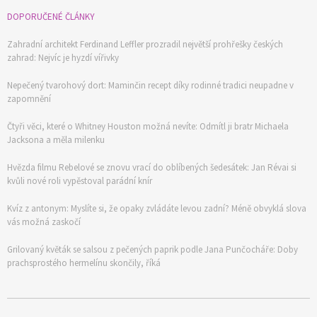
DOPORUČENÉ ČLÁNKY
Zahradní architekt Ferdinand Leffler prozradil největší prohřešky českých
zahrad: Nejvíc je hyzdí vířivky
Nepečený tvarohový dort: Maminčin recept díky rodinné tradici neupadne v
zapomnění
Čtyři věci, které o Whitney Houston možná nevíte: Odmítl ji bratr Michaela
Jacksona a měla milenku
Hvězda filmu Rebelové se znovu vrací do oblíbených šedesátek: Jan Révai si
kvůli nové roli vypěstoval parádní knír
Kvíz z antonym: Myslíte si, že opaky zvládáte levou zadní? Méně obvyklá slova
vás možná zaskočí
Grilovaný květák se salsou z pečených paprik podle Jana Punčocháře: Doby
prachsprostého hermelínu skončily, říká