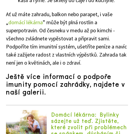
kašli a rýmě. Je skvělý do čaje i do kuchyně.
Ať už máte zahradu, balkon nebo parapet, i vaše
„
domácí lékárna
” může být plná rostlin a
superpotravin. Od česneku v medu až po kimchi -
všechno zvládnete vypěstovat a připravit sami.
Podpoříte tím imunitní systém, ušetříte peníze a navíc
také zažijete radost z vlastních výpěstků. Zahrada tak
74 Kč
není jen o květinách, ale i o zdraví.
Objednat >
Ještě více informací o podpoře
imunity pomocí zahrádky, najdete v
naší galerii.
Domácí lékárna: Bylinky
sázejte už teď. Zjistěte,
které zvolit při problémech
se spánkem, dýcháním či