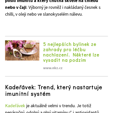
posílí imunitu a který chutná skvěle na chlebu
nebo v čaji
. Výborný je rovněž i nakládaný česnek s
chilli, v oleji nebo ve slanokyselém nálevu.
5 nejlepších bylinek ze
zahrady pro léčbu
nachlazení. Některé lze
vysadit na podzim
www.nkz.cz
Kadeřávek: Trend, který nastartuje
imunitní systém
Kadeřávek
je aktuálně velmi v trendu. Je totiž
nenáročný, odolný a plný vitamínu C i antioxidantů.