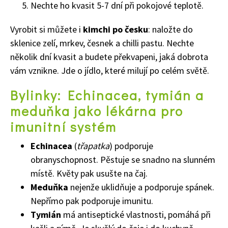
Nechte ho kvasit 5-7 dní při pokojové teplotě.
Vyrobit si můžete i
kimchi po česku
: naložte do
65 Kč
sklenice zelí, mrkev, česnek a chilli pastu. Nechte
Objednat >
Naše krásná zahrada Speciál
několik dní kvasit a budete překvapeni, jaká dobrota
vám vznikne. Jde o jídlo, které milují po celém světě.
Bylinky: Echinacea, tymián a
meduňka jako lékárna pro
imunitní systém
Echinacea
(
třapatka
) podporuje
obranyschopnost. Pěstuje se snadno na slunném
místě. Květy pak usušte na čaj.
Meduňka
nejenže uklidňuje a podporuje spánek.
Nepřímo pak podporuje imunitu.
Tymián
má antiseptické vlastnosti, pomáhá při