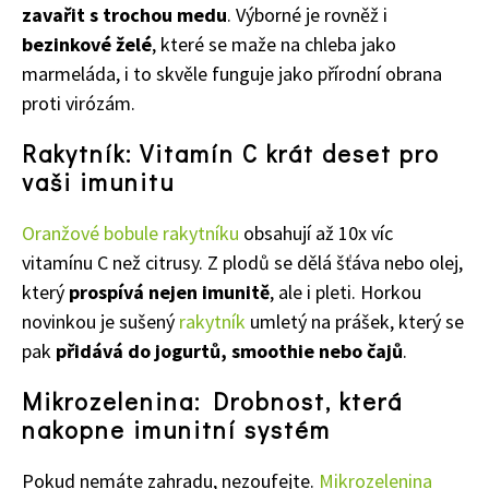
zavařit s trochou medu
. Výborné je rovněž i
bezinkové želé
, které se maže na chleba jako
marmeláda, i to skvěle funguje jako přírodní obrana
proti virózám.
Rakytník: Vitamín C krát deset pro
vaši imunitu
Oranžové bobule rakytníku
obsahují až 10x víc
vitamínu C než citrusy. Z plodů se dělá šťáva nebo olej,
který
prospívá nejen imunitě
, ale i pleti. Horkou
novinkou je sušený
rakytník
umletý na prášek, který se
pak
přidává do jogurtů, smoothie nebo čajů
.
Mikrozelenina: Drobnost, která
nakopne imunitní systém
Pokud nemáte zahradu, nezoufejte.
Mikrozelenina