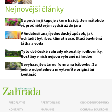
Nejnovější články
Na podzim ji kupuje skoro každý. Jen málokdo
ví, proč některým vydrží až do jara
V Andalusii znají jednoduchý způsob, jak
ochladit byt i bez klimatizace. Stačí bavlněná
látka a voda
Tyto dvě české zahrady okouzlily i odborníky.
Rostliny v nich nejsou vybrané náhodou
Nevyhazujte starou formu na bábovku. Za
jedno odpoledne z ní vytvoříte originální
květináč
PŘEDPLATNÉ
APETITONLINE
OBCHODNÍ PODMÍNKY
KONTAKTY
MARIANNE
OCHRANA SOUKROMÍ