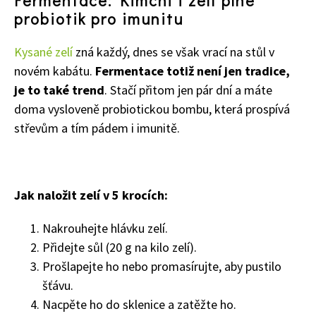
Fermentace: Kimchi i zelí plné
probiotik pro imunitu
Kysané zelí
zná každý, dnes se však vrací na stůl v
novém kabátu.
Fermentace totiž není jen tradice,
je to také trend
. Stačí přitom jen pár dní a máte
doma vysloveně probiotickou bombu, která prospívá
střevům a tím pádem i imunitě.
Jak naložit zelí v 5 krocích:
Nakrouhejte hlávku zelí.
Přidejte sůl (20 g na kilo zelí).
Prošlapejte ho nebo promasírujte, aby pustilo
šťávu.
Nacpěte ho do sklenice a zatěžte ho.