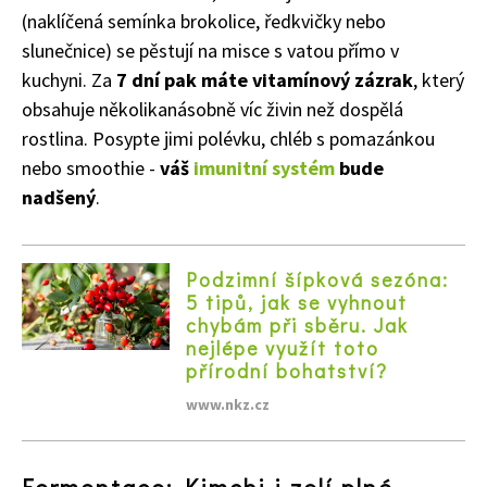
(naklíčená semínka brokolice, ředkvičky nebo
slunečnice) se pěstují na misce s vatou přímo v
kuchyni. Za
7 dní pak máte vitamínový zázrak
, který
obsahuje několikanásobně víc živin než dospělá
rostlina. Posypte jimi polévku, chléb s pomazánkou
nebo smoothie -
váš
imunitní systém
bude
nadšený
.
Podzimní šípková sezóna:
5 tipů, jak se vyhnout
chybám při sběru. Jak
nejlépe využít toto
přírodní bohatství?
www.nkz.cz
Naše krásná zahrada