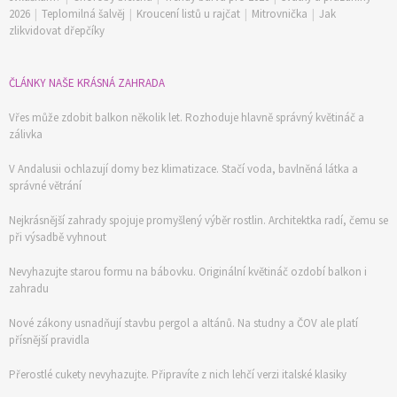
2026
|
Teplomilná šalvěj
|
Kroucení listů u rajčat
|
Mitrovnička
|
Jak
zlikvidovat dřepčíky
ČLÁNKY NAŠE KRÁSNÁ ZAHRADA
Vřes může zdobit balkon několik let. Rozhoduje hlavně správný květináč a
zálivka
V Andalusii ochlazují domy bez klimatizace. Stačí voda, bavlněná látka a
správné větrání
Nejkrásnější zahrady spojuje promyšlený výběr rostlin. Architektka radí, čemu se
při výsadbě vyhnout
Nevyhazujte starou formu na bábovku. Originální květináč ozdobí balkon i
zahradu
Nové zákony usnadňují stavbu pergol a altánů. Na studny a ČOV ale platí
přísnější pravidla
Přerostlé cukety nevyhazujte. Připravíte z nich lehčí verzi italské klasiky