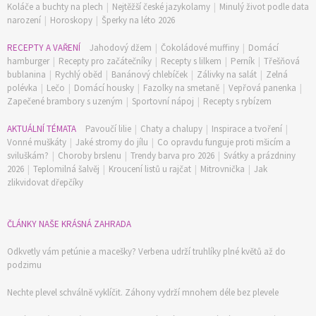
Koláče a buchty na plech
|
Nejtěžší české jazykolamy
|
Minulý život podle data
narození
|
Horoskopy
|
Šperky na léto 2026
RECEPTY A VAŘENÍ
Jahodový džem
|
Čokoládové muffiny
|
Domácí
hamburger
|
Recepty pro začátečníky
|
Recepty s lilkem
|
Perník
|
Třešňová
bublanina
|
Rychlý oběd
|
Banánový chlebíček
|
Zálivky na salát
|
Zelná
polévka
|
Lečo
|
Domácí housky
|
Fazolky na smetaně
|
Vepřová panenka
|
Zapečené brambory s uzeným
|
Sportovní nápoj
|
Recepty s rybízem
AKTUÁLNÍ TÉMATA
Pavoučí lilie
|
Chaty a chalupy
|
Inspirace a tvoření
|
Vonné muškáty
|
Jaké stromy do jílu
|
Co opravdu funguje proti mšicím a
sviluškám?
|
Choroby brslenu
|
Trendy barva pro 2026
|
Svátky a prázdniny
2026
|
Teplomilná šalvěj
|
Kroucení listů u rajčat
|
Mitrovnička
|
Jak
zlikvidovat dřepčíky
ČLÁNKY NAŠE KRÁSNÁ ZAHRADA
Odkvetly vám petúnie a macešky? Verbena udrží truhlíky plné květů až do
podzimu
Nechte plevel schválně vyklíčit. Záhony vydrží mnohem déle bez plevele