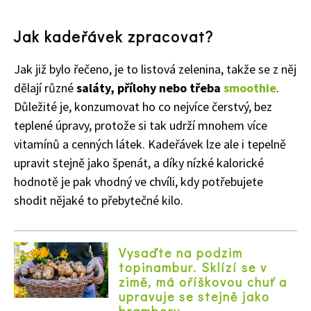
Jak kadeřávek zpracovat?
Jak již bylo řečeno, je to listová zelenina, takže se z něj
dělají různé
saláty, přílohy nebo třeba
smoothie
.
Důležité je, konzumovat ho co nejvíce čerstvý, bez
teplené úpravy, protože si tak udrží mnohem více
vitamínů a cenných látek. Kadeřávek lze ale i tepelně
upravit stejně jako špenát, a díky nízké kalorické
hodnotě je pak vhodný ve chvíli, kdy potřebujete
shodit nějaké to přebytečné kilo.
Vysaďte na podzim
topinambur. Sklízí se v
zimě, má oříškovou chuť a
upravuje se stejně jako
brambory