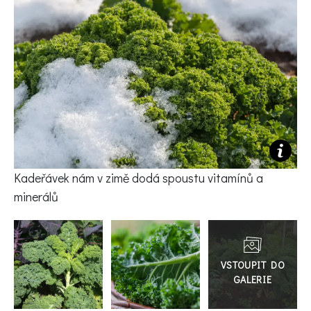
KVÍZY A TESTY
Kadeřávek nám v zimě dodá spoustu vitamínů a
minerálů
Přejít
do
galerie