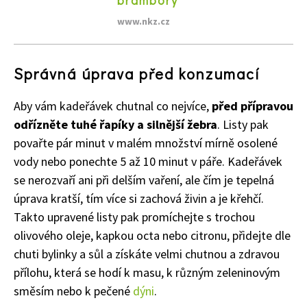
www.nkz.cz
Naše krásná zahrada
Správná úprava před konzumací
Aby vám kadeřávek chutnal co nejvíce,
před přípravou
odřízněte tuhé řapíky a silnější žebra
. Listy pak
povařte pár minut v malém množství mírně osolené
vody nebo ponechte 5 až 10 minut v páře. Kadeřávek
se nerozvaří ani při delším vaření, ale čím je tepelná
úprava kratší, tím více si zachová živin a je křehčí.
Takto upravené listy pak promíchejte s trochou
olivového oleje, kapkou octa nebo citronu, přidejte dle
chuti bylinky a sůl a získáte velmi chutnou a zdravou
přílohu, která se hodí k masu, k různým zeleninovým
směsím nebo k pečené
dýni
.