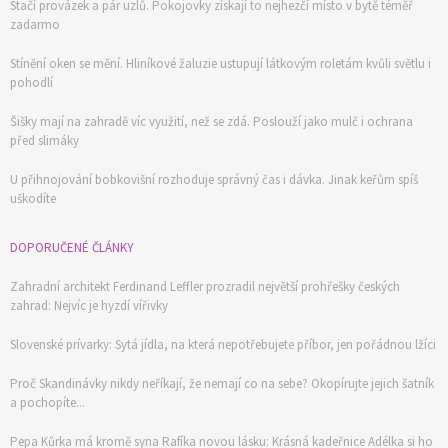
Stačí provázek a pár uzlů. Pokojovky získají to nejhezčí místo v bytě téměř
zadarmo
Stínění oken se mění. Hliníkové žaluzie ustupují látkovým roletám kvůli světlu i
pohodlí
Šišky mají na zahradě víc využití, než se zdá. Poslouží jako mulč i ochrana
před slimáky
U přihnojování bobkovišní rozhoduje správný čas i dávka. Jinak keřům spíš
uškodíte
DOPORUČENÉ ČLÁNKY
Zahradní architekt Ferdinand Leffler prozradil největší prohřešky českých
zahrad: Nejvíc je hyzdí vířivky
Slovenské prívarky: Sytá jídla, na která nepotřebujete příbor, jen pořádnou lžíci
Proč Skandinávky nikdy neříkají, že nemají co na sebe? Okopírujte jejich šatník
a pochopíte...
Pepa Kůrka má kromě syna Rafíka novou lásku: Krásná kadeřnice Adélka si ho