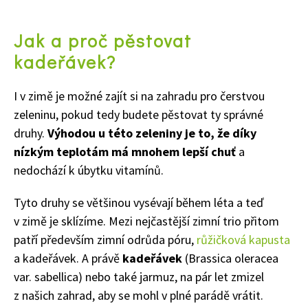
Jak a proč pěstovat
kadeřávek?
I v zimě je možné zajít si na zahradu pro čerstvou
zeleninu, pokud tedy budete pěstovat ty správné
druhy.
Výhodou u této zeleniny je to, že díky
nízkým teplotám má mnohem lepší chuť
a
nedochází k úbytku vitamínů.
Tyto druhy se většinou vysévají během léta a teď
v zimě je sklízíme. Mezi nejčastější zimní trio přitom
patří především zimní odrůda póru,
růžičková kapusta
a kadeřávek. A právě
kadeřávek
(Brassica oleracea
var. sabellica) nebo také jarmuz, na pár let zmizel
z našich zahrad, aby se mohl v plné parádě vrátit.