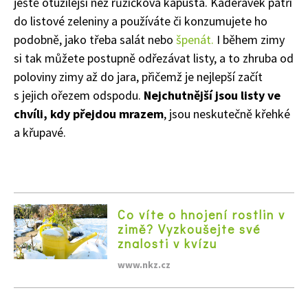
ještě otužilejší než růžičková kapusta. Kadeřávek patří
do listové zeleniny a používáte či konzumujete ho
podobně, jako třeba salát nebo
špenát.
I během zimy
si tak můžete postupně odřezávat listy, a to zhruba od
poloviny zimy až do jara, přičemž je nejlepší začít
s jejich ořezem odspodu.
Nejchutnější jsou listy ve
chvíli, kdy přejdou mrazem
, jsou neskutečně křehké
a křupavé.
Co víte o hnojení rostlin v
zimě? Vyzkoušejte své
znalosti v kvízu
www.nkz.cz