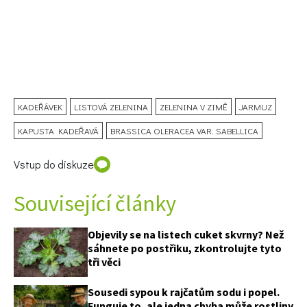
KADEŘÁVEK
LISTOVÁ ZELENINA
ZELENINA V ZIMĚ
JARMUZ
KAPUSTA KADEŘAVÁ
BRASSICA OLERACEA VAR. SABELLICA
Vstup do diskuze
Související články
Objevily se na listech cuket skvrny? Než
sáhnete po postřiku, zkontrolujte tyto
tři věci
Sousedi sypou k rajčatům sodu i popel.
Funguje to, ale jedna chyba může rostliny