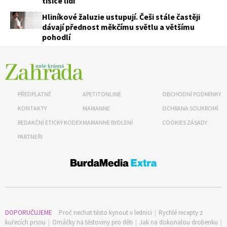
tisíce lidí
Hliníkové žaluzie ustupují. Češi stále častěji
dávají přednost měkčímu světlu a většímu
pohodlí
PŘEDPLATNÉ
APETITONLINE
OBCHODNÍ PODMÍNKY
KONTAKTY
MARIANNE
OCHRANA SOUKROMÍ
REDAKČNÍ ETICKÝ KODEX
MARIANNE BYDLENÍ
COOKIES ZÁSADY
PARTNEŘI
DOPORUČUJEME
Proč nechat těsto kynout v lednici
|
Rychlé recepty z
kuřecích prsou
|
Omáčky na těstoviny pro děti
|
Jak na dokonalou drobenku
|