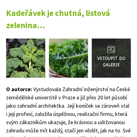
Kadeřávek je chutná, listová
zelenina...
Přejít
do
65 Kč
galerie
Objednat >
Naše krásná zahrada Speciál
O autorce:
Vystudovala Zahradní inženýrství na České
zemědělské univerzitě v Praze a již přes 20 let působí
jako zahradní architektka. Její koníček se zároveň stal
i její profesí, založila úspěšnou, realizační firmu, která
svým zákazníkům ukazuje, že krásnou a udržovanou
zahradu může mít každý, stačí jen vědět, jak na to. Své