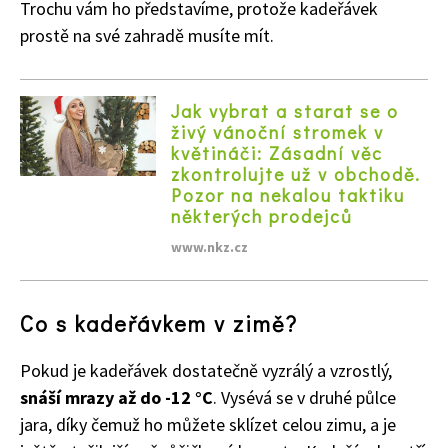
Trochu vám ho představíme, protože kadeřávek
prostě na své zahradě musíte mít.
Jak vybrat a starat se o
živý vánoční stromek v
květináči: Zásadní věc
zkontrolujte už v obchodě.
Pozor na nekalou taktiku
některých prodejců
www.nkz.cz
Co s kadeřávkem v zimě?
Pokud je kadeřávek dostatečně vyzrálý a vzrostlý,
snáší mrazy až do -12 °C
. Vysévá se v druhé půlce
jara, díky čemuž ho můžete sklízet celou zimu, a je