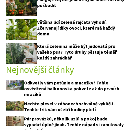
poškodit
Většina lidí zelená rajčata vyhodí.
Zčervenají díky ovoci, které má každý
doma
Která zelenina může být jedovatá pro
vašeho psa? Tyto druhy pěstuje téměř
každý zahrádkář
Nejnovější články
Odkvetly vám petúnie a macešky? Tahle
osvědčená balkonovka pokvete až do prvních
mrazíků
Nechte plevel v záhonech schválně vyklíčit.
Tenhle trik vám ušetří hodiny pletí
Pár provázků, několik uzlů a pokoj bude
vypadat úplně jinak. Tenhle nápad si zamilovaly