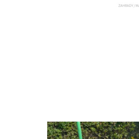
ZAHRADY
/
M