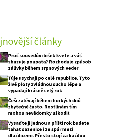
jnovější články
Proč sousedův ibišek kvete a váš
shazuje poupata? Rozhoduje způsob
zálivky během srpnových veder
Túje usychají po celé republice. Tyto
živé ploty zvládnou sucho lépe a
vypadají krásně celý rok
Češi zalévají během horkých dnů
zbytečně často. Rostlinám tím
mohou nevědomky uškodit
Vysaďte ji jednou a příští rok budete
tahat sazenice i ze spár mezi
dlaždicemi. Přesto stojí za každou