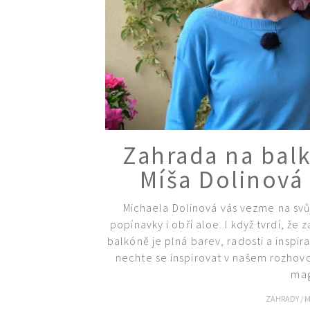
Zahrada na balk
Míša Dolinová 
Michaela Dolinová vás vezme na svůj
popínavky i obří aloe. I když tvrdí, že z
balkóně je plná barev, radosti a insp
nechte se inspirovat v našem rozhovor
mag
ZAHRADY
/
M