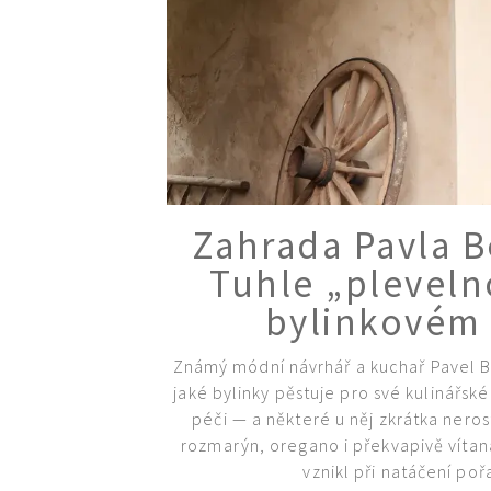
Zahrada Pavla B
Tuhle „pleveln
bylinkovém 
Známý módní návrhář a kuchař Pavel B
jaké bylinky pěstuje pro své kulinářské
péči — a některé u něj zkrátka nero
rozmarýn, oregano i překvapivě vítaná
vznikl při natáčení poř