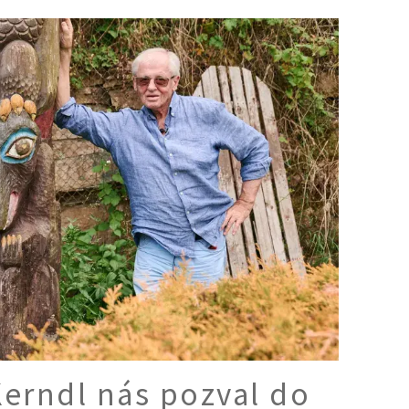
Ý ČAS
SOUTĚŽTE O CENY
KVÍZY
í turistika
 domácnost
 mazlíčci
ce
vosti
erndl nás pozval do