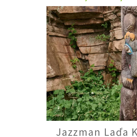
Trvalky
Vodní rostliny
Růže
VIDEA
VOLN
Zahradn
Zelená
Domácí
Dekora
Zajíma
Jazzman Laďa K