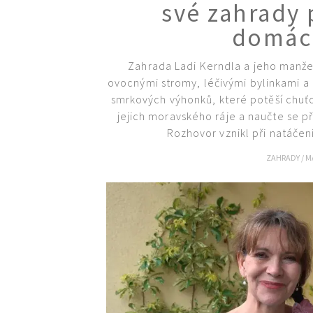
své zahrady 
domácí
Zahrada Ladi Kerndla a jeho manželk
ovocnými stromy, léčivými bylinkami a 
smrkových výhonků, které potěší chuť
jejich moravského ráje a naučte se př
Rozhovor vznikl při natáčení
ZAHRADY
/
M