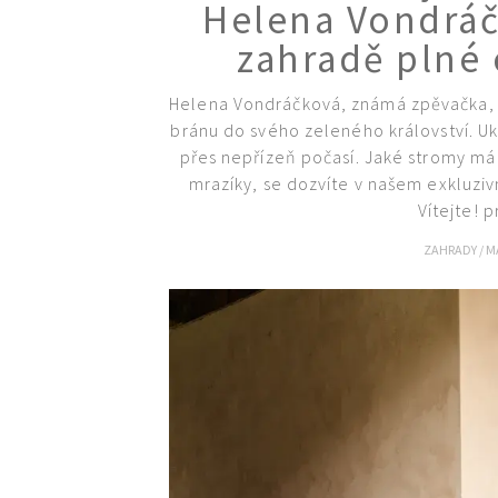
Helena Vondráč
zahradě plné
Helena Vondráčková, známá zpěvačka, k
bránu do svého zeleného království. Uk
přes nepřízeň počasí. Jaké stromy má 
mrazíky, se dozvíte v našem exkluziv
Vítejte! 
ZAHRADY
/
M