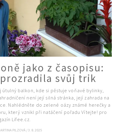
oně jako z časopisu:
prozradila svůj trik
 útulný balkon, kde si pěstuje voňavé bylinky,
ahradničení není její silná stránka, její zahrada na
irace. Nahlédněte do zelené oázy známé herečky a
u, který vznikl při natáčení pořadu Vítejte! pro
azín Lifee.cz.
ARTINA PILZOVÁ
/
3. 8. 2025