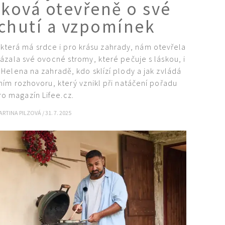
ková otevřeně o své
 chutí a vzpomínek
terá má srdce i pro krásu zahrady, nám otevřela
ázala své ovocné stromy, které pečuje s láskou, i
Helena na zahradě, kdo sklízí plody a jak zvládá
ním rozhovoru, který vznikl při natáčení pořadu
pro magazín Lifee.cz.
ARTINA PILZOVÁ
/
31. 7. 2025