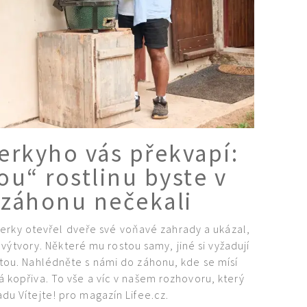
erkyho vás překvapí:
ou“ rostlinu byste v
záhonu nečekali
erky otevřel dveře své voňavé zahrady a ukázal,
 výtvory. Některé mu rostou samy, jiné si vyžadují
stou. Nahlédněte s námi do záhonu, kde se mísí
 kopřiva. To vše a víc v našem rozhovoru, který
adu Vítejte! pro magazín Lifee.cz.