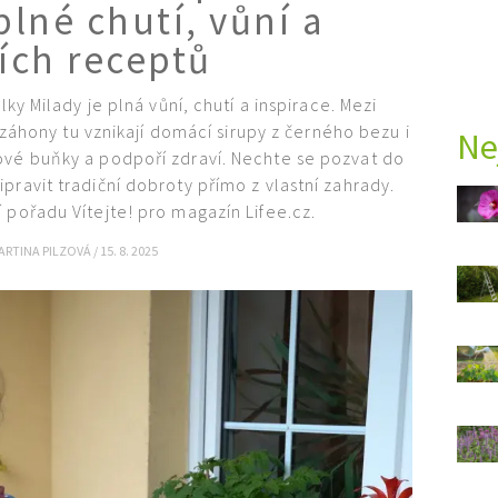
plné chutí, vůní a
ch receptů
y Milady je plná vůní, chutí a inspirace. Mezi
záhony tu vznikají domácí sirupy z černého bezu i
Ne
ové buňky a podpoří zdraví. Nechte se pozvat do
ipravit tradiční dobroty přímo z vlastní zahrady.
 pořadu Vítejte! pro magazín Lifee.cz.
ARTINA PILZOVÁ
/
15. 8. 2025