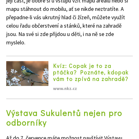
její část, je dobré si u vstupu vzít mapu areálu nebo si
mapu stáhnout do mobilu, ať se nikde neztratíte. A
přepadne-li vás ukrutný hlad či žízeň, můžete využít
celou řadu občerstvení a stánků, které na zahradě
jsou. Na své si zde přijdou u děti, i na ně se zde
myslelo.
Kvíz: Copak je to za
ptáčka? Poznáte, kdopak
vám to zpívá na zahradě?
Naše krásná zahrada
www.nkz.cz
Výstava Sukulentů nejen pro
odborníky
Až do 7. července máte možnost navštívit Výstavu