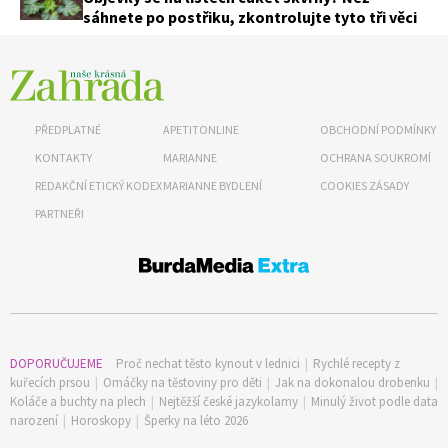
sáhnete po postřiku, zkontrolujte tyto tři věci
PŘEDPLATNÉ
APETITONLINE
OBCHODNÍ PODMÍNKY
KONTAKTY
MARIANNE
OCHRANA SOUKROMÍ
REDAKČNÍ ETICKÝ KODEX
MARIANNE BYDLENÍ
COOKIES ZÁSADY
PARTNEŘI
DOPORUČUJEME
Proč nechat těsto kynout v lednici
|
Rychlé recepty z
kuřecích prsou
|
Omáčky na těstoviny pro děti
|
Jak na dokonalou drobenku
|
Koláče a buchty na plech
|
Nejtěžší české jazykolamy
|
Minulý život podle data
narození
|
Horoskopy
|
Šperky na léto 2026