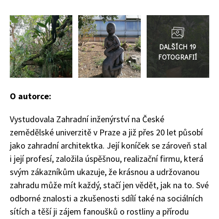
74 Kč
Přejít
Objednat >
do
galerie
O autorce:
Vystudovala Zahradní inženýrství na České
zemědělské univerzitě v Praze a již přes 20 let působí
jako zahradní architektka. Její koníček se zároveň stal
i její profesí, založila úspěšnou, realizační firmu, která
svým zákazníkům ukazuje, že krásnou a udržovanou
zahradu může mít každý, stačí jen vědět, jak na to. Své
odborné znalosti a zkušenosti sdílí také na sociálních
sítích a těší ji zájem fanoušků o rostliny a přírodu