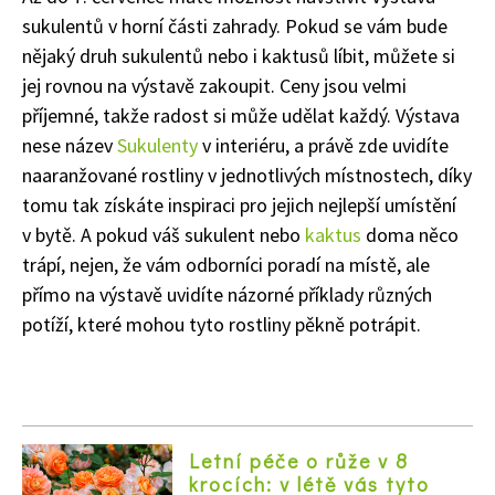
sukulentů v horní části zahrady. Pokud se vám bude
nějaký druh sukulentů nebo i kaktusů líbit, můžete si
jej rovnou na výstavě zakoupit. Ceny jsou velmi
příjemné, takže radost si může udělat každý. Výstava
nese název
Sukulenty
v interiéru, a právě zde uvidíte
naaranžované rostliny v jednotlivých místnostech, díky
tomu tak získáte inspiraci pro jejich nejlepší umístění
v bytě. A pokud váš sukulent nebo
kaktus
doma něco
trápí, nejen, že vám odborníci poradí na místě, ale
přímo na výstavě uvidíte názorné příklady různých
potíží, které mohou tyto rostliny pěkně potrápit.
65 Kč
Objednat >
Naše krásná zahrada Speciál
Letní péče o růže v 8
krocích: v létě vás tyto