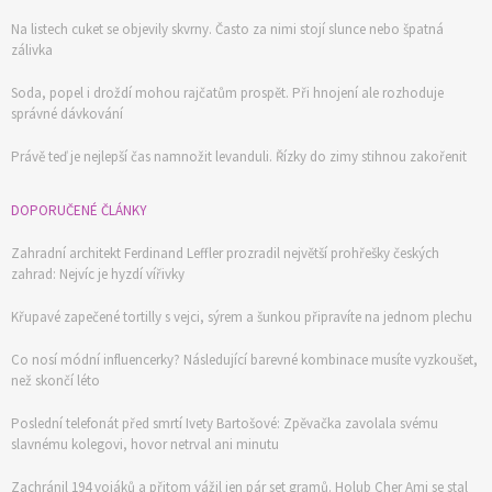
Na listech cuket se objevily skvrny. Často za nimi stojí slunce nebo špatná
zálivka
Soda, popel i droždí mohou rajčatům prospět. Při hnojení ale rozhoduje
správné dávkování
Právě teď je nejlepší čas namnožit levanduli. Řízky do zimy stihnou zakořenit
DOPORUČENÉ ČLÁNKY
Zahradní architekt Ferdinand Leffler prozradil největší prohřešky českých
zahrad: Nejvíc je hyzdí vířivky
Křupavé zapečené tortilly s vejci, sýrem a šunkou připravíte na jednom plechu
Co nosí módní influencerky? Následující barevné kombinace musíte vyzkoušet,
než skončí léto
Poslední telefonát před smrtí Ivety Bartošové: Zpěvačka zavolala svému
slavnému kolegovi, hovor netrval ani minutu
Zachránil 194 vojáků a přitom vážil jen pár set gramů. Holub Cher Ami se stal