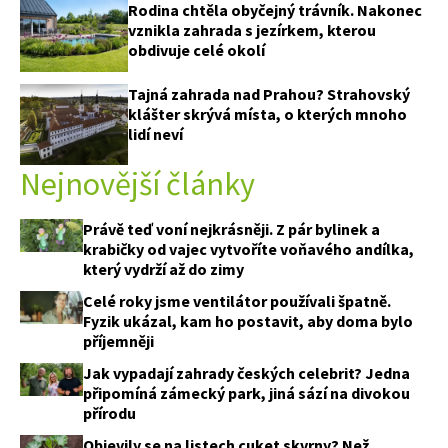
Rodina chtěla obyčejný trávník. Nakonec
vznikla zahrada s jezírkem, kterou
obdivuje celé okolí
Tajná zahrada nad Prahou? Strahovský
klášter skrývá místa, o kterých mnoho
lidí neví
Nejnovější články
Právě teď voní nejkrásněji. Z pár bylinek a
krabičky od vajec vytvoříte voňavého andílka,
který vydrží až do zimy
Celé roky jsme ventilátor používali špatně.
Fyzik ukázal, kam ho postavit, aby doma bylo
příjemněji
Jak vypadají zahrady českých celebrit? Jedna
připomíná zámecký park, jiná sází na divokou
přírodu
Objevily se na listech cuket skvrny? Než