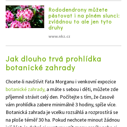
Rododendrony můžete
pěstovat i na plném slunci:
zvládnou to ale jen tyto
druhy
www.nkz.cz
Jak dlouho trvá prohlídka
botanické zahrady
Chcete-li navštívit Fata Morganu i venkovní expozice
botanické zahrady,
a máte s sebou i děti, můžete zde
příjemně strávit celý den. Počítejte s tím, že časově
vám prohlídka zabere minimálně 3 hodiny, spíše více.
Botanická zahrada je vcelku rozsáhlá a rozprostírá se
na ploše téměř 30 ha. Pokud nechcete minout žádnou