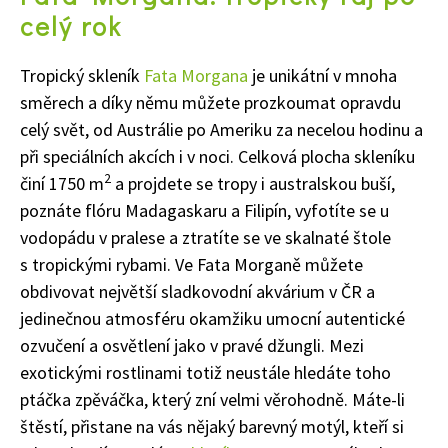
celý rok
Tropický skleník
Fata Morgana
je unikátní v mnoha
směrech a díky němu můžete prozkoumat opravdu
celý svět, od Austrálie po Ameriku za necelou hodinu a
při speciálních akcích i v noci. Celková plocha skleníku
2
činí 1750 m
a projdete se tropy i australskou buší,
poznáte flóru Madagaskaru a Filipín, vyfotíte se u
vodopádu v pralese a ztratíte se ve skalnaté štole
s tropickými rybami. Ve Fata Morganě můžete
obdivovat největší sladkovodní akvárium v ČR a
jedinečnou atmosféru okamžiku umocní autentické
ozvučení a osvětlení jako v pravé džungli. Mezi
exotickými rostlinami totiž neustále hledáte toho
ptáčka zpěváčka, který zní velmi věrohodně. Máte-li
štěstí, přistane na vás nějaký barevný motýl, kteří si