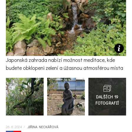
KVÍZY A TESTY
Japonská zahrada nabízí možnost meditace, kde
budete obklopeni zelení a úžasnou atmosférou místa
Přejít
do
galerie
26. 6. 2024
/
JIŘINA NECKÁŘOVÁ