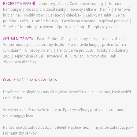
RECEPTY A VAŘENÍ
Jahodový džem
|
Čokoládové muffiny
|
Domácí
hamburger
|
Recepty pro začátečníky
|
Recepty s lilkem
|
Perník
|
Třešňová
bublanina
|
Rychlý oběd
|
Banánový chlebíček
|
Zálivky na salát
|
Zelná
polévka
|
Lečo
|
Domácí housky
|
Fazolky na smetaně
|
Vepřová panenka
|
Zapečené brambory s uzeným
|
Sportovní nápoj
|
Recepty s rybízem
AKTUÁLNÍ TÉMATA
Pavoučí lilie
|
Chaty a chalupy
|
Inspirace a tvoření
|
Vonné muškáty
|
Jaké stromy do jílu
|
Co opravdu funguje proti mšicím a
sviluškám?
|
Choroby brslenu
|
Trendy barva pro 2026
|
Svátky a prázdniny
2026
|
Teplomilná šalvěj
|
Kroucení listů u rajčat
|
Mitrovnička
|
Jak
zlikvidovat dřepčíky
ČLÁNKY NAŠE KRÁSNÁ ZAHRADA
Právě teď je nejlepší čas nasušit bylinky. Vytvoříte z nich dekoraci, která vydrží
celé měsíce
Ve vedrech záleží na každém metru. Fyzik vysvětluje, proč ventilátor mimo
okno funguje lépe
Nahlédněte do zahrad českých celebrit. Najdete mezi nimi jedlou zahradu, park
i romantický venkov