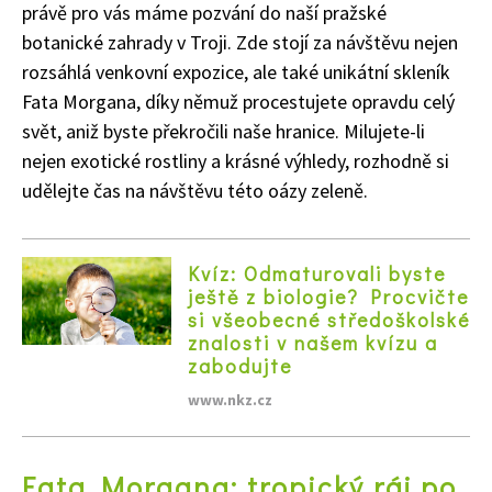
právě pro vás máme pozvání do naší pražské
botanické zahrady v Troji. Zde stojí za návštěvu nejen
rozsáhlá venkovní expozice, ale také unikátní skleník
Fata Morgana, díky němuž procestujete opravdu celý
svět, aniž byste překročili naše hranice. Milujete-li
nejen exotické rostliny a krásné výhledy, rozhodně si
udělejte čas na návštěvu této oázy zeleně.
Kvíz: Odmaturovali byste
ještě z biologie? Procvičte
si všeobecné středoškolské
znalosti v našem kvízu a
zabodujte
www.nkz.cz
Fata Morgana: tropický ráj po