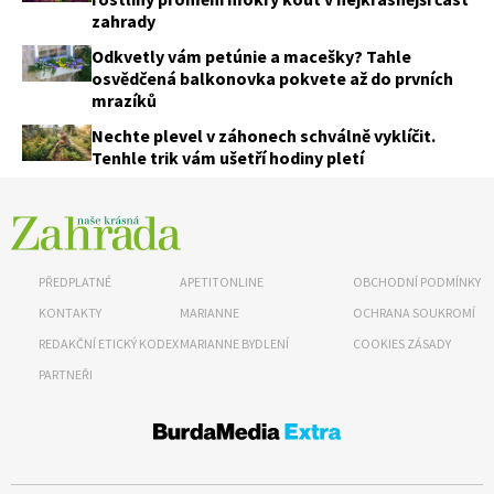
zahrady
Odkvetly vám petúnie a macešky? Tahle
osvědčená balkonovka pokvete až do prvních
mrazíků
Nechte plevel v záhonech schválně vyklíčit.
Tenhle trik vám ušetří hodiny pletí
PŘEDPLATNÉ
APETITONLINE
OBCHODNÍ PODMÍNKY
KONTAKTY
MARIANNE
OCHRANA SOUKROMÍ
REDAKČNÍ ETICKÝ KODEX
MARIANNE BYDLENÍ
COOKIES ZÁSADY
PARTNEŘI