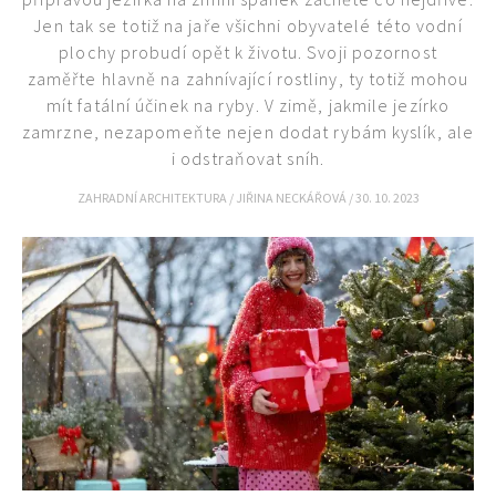
Jen tak se totiž na jaře všichni obyvatelé této vodní
plochy probudí opět k životu. Svoji pozornost
zaměřte hlavně na zahnívající rostliny, ty totiž mohou
mít fatální účinek na ryby. V zimě, jakmile jezírko
zamrzne, nezapomeňte nejen dodat rybám kyslík, ale
i odstraňovat sníh.
ZAHRADNÍ ARCHITEKTURA
/
JIŘINA NECKÁŘOVÁ
/
30. 10. 2023