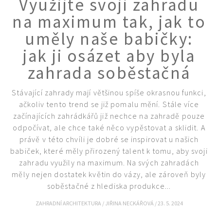
Využijte svoji zahradu
KVÍZY A TESTY
na maximum tak, jak to
uměly naše babičky:
jak ji osázet aby byla
zahrada soběstačná
Stávající zahrady mají většinou spíše okrasnou funkci,
ačkoliv tento trend se již pomalu mění. Stále více
začínajících zahrádkářů již nechce na zahradě pouze
odpočívat, ale chce také něco vypěstovat a sklidit. A
právě v této chvíli je dobré se inspirovat u našich
babiček, které měly přirozený talent k tomu, aby svoji
zahradu využily na maximum. Na svých zahradách
měly nejen dostatek květin do vázy, ale zároveň byly
soběstačné z hlediska produkce...
ZAHRADNÍ ARCHITEKTURA
/
JIŘINA NECKÁŘOVÁ
/
23. 5. 2024