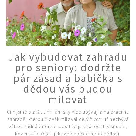
74 Kč
Objednat >
Jak vybudovat zahradu
pro seniory: dodržte
pár zásad a babička s
dědou vás budou
milovat
Čím jsme starší, tím nám síly více ubývají a na práci na
zahradě, kterou člověk miloval celý život, už nezbývá
vůbec žádná energie. Jestliže jste se ocitli v situaci,
kdy musíte řešit, jak své babičce nebo dědovi,