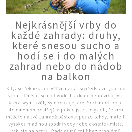
Nejkrásnější vrby do
každé zahrady: druhy,
které snesou sucho a
hodí se i do malých
zahrad nebo do nádob
na balkon
Když se řekne vrba, většina z nás si představí typickou
vrbu sklánějící se nad vodní hladinou nebo vrbu jívu,
která svými květy symbolizuje jaro. Sortiment vrb je
ale mnohem pestřejší a pokud jste si mysleli, že vrbu
můžete na své zahradě pěstovat pouze tehdy, máte-li
vysokou hladinou spodní vody nebo dostatek místa,
tak jste na omylu. Řada druhů totiž bez problémů