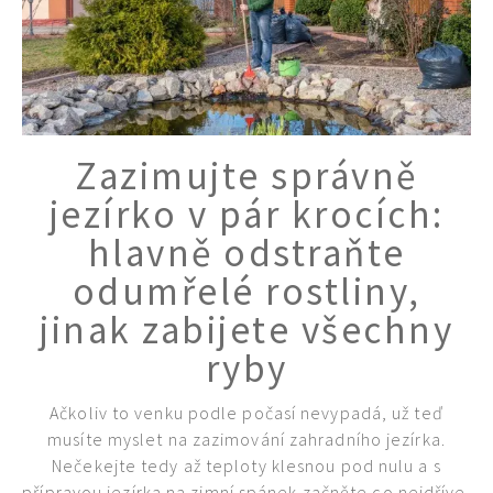
Zazimujte správně
jezírko v pár krocích:
hlavně odstraňte
odumřelé rostliny,
jinak zabijete všechny
ryby
Ačkoliv to venku podle počasí nevypadá, už teď
musíte myslet na zazimování zahradního jezírka.
Nečekejte tedy až teploty klesnou pod nulu a s
přípravou jezírka na zimní spánek začněte co nejdříve.