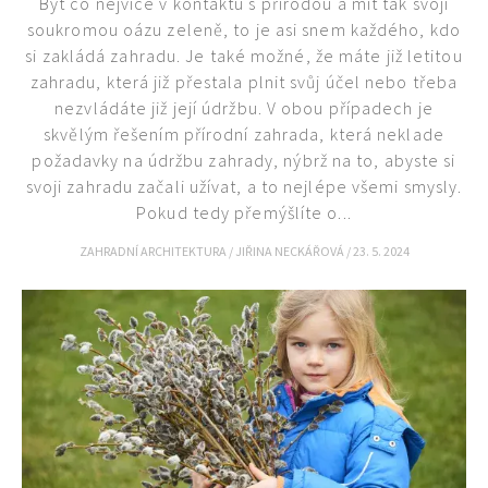
Být co nejvíce v kontaktu s přírodou a mít tak svojí
soukromou oázu zeleně, to je asi snem každého, kdo
si zakládá zahradu. Je také možné, že máte již letitou
zahradu, která již přestala plnit svůj účel nebo třeba
nezvládáte již její údržbu. V obou případech je
skvělým řešením přírodní zahrada, která neklade
požadavky na údržbu zahrady, nýbrž na to, abyste si
svoji zahradu začali užívat, a to nejlépe všemi smysly.
Pokud tedy přemýšlíte o...
ZAHRADNÍ ARCHITEKTURA
/
JIŘINA NECKÁŘOVÁ
/
23. 5. 2024