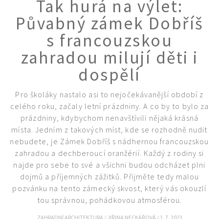
Tak hurá na výlet:
Půvabný zámek Dobříš
s francouzskou
zahradou milují děti i
dospělí
Pro školáky nastalo asi to nejočekávanější období z
celého roku, začaly letní prázdniny. A co by to bylo za
prázdniny, kdybychom nenavštívili nějaká krásná
místa. Jedním z takových míst, kde se rozhodně nudit
nebudete, je Zámek Dobříš s nádhernou francouzskou
zahradou a dechberoucí oranžérií. Každý z rodiny si
najde pro sebe to své a všichni budou odcházet plni
dojmů a příjemných zážitků. Přijměte tedy malou
pozvánku na tento zámecký skvost, který vás okouzlí
tou správnou, pohádkovou atmosférou.
ZAHRADNÍ ARCHITEKTURA
/
JIŘINA NECKÁŘOVÁ
/
1. 7. 2023