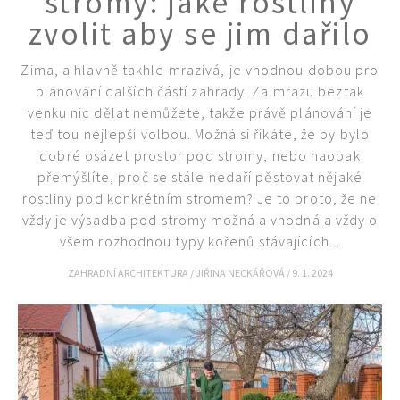
stromy: jaké rostliny
zvolit aby se jim dařilo
Zima, a hlavně takhle mrazivá, je vhodnou dobou pro
plánování dalších částí zahrady. Za mrazu beztak
venku nic dělat nemůžete, takže právě plánování je
teď tou nejlepší volbou. Možná si říkáte, že by bylo
dobré osázet prostor pod stromy, nebo naopak
přemýšlíte, proč se stále nedaří pěstovat nějaké
rostliny pod konkrétním stromem? Je to proto, že ne
vždy je výsadba pod stromy možná a vhodná a vždy o
všem rozhodnou typy kořenů stávajících...
ZAHRADNÍ ARCHITEKTURA
/
JIŘINA NECKÁŘOVÁ
/
9. 1. 2024