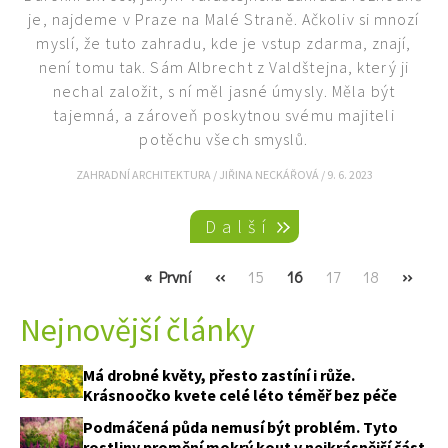
je, najdeme v Praze na Malé Straně. Ačkoliv si mnozí
myslí, že tuto zahradu, kde je vstup zdarma, znají,
není tomu tak. Sám Albrecht z Valdštejna, který ji
nechal založit, s ní měl jasné úmysly. Měla být
tajemná, a zároveň poskytnou svému majiteli
potěchu všech smyslů.
ZAHRADNÍ ARCHITEKTURA
/
JIŘINA NECKÁŘOVÁ
/
9. 6. 2023
Pagination
Další
First
« První
Previous
‹‹
Page
15
Current
16
Page
17
Page
18
Next
››
page
page
page
page
Nejnovější články
Má drobné květy, přesto zastíní i růže.
Krásnoočko kvete celé léto téměř bez péče
Podmáčená půda nemusí být problém. Tyto
rostliny promění mokrý kout v nejkrásnější část