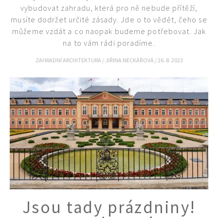
vybudovat zahradu, která pro ně nebude přítěží,
musíte dodržet určité zásady. Jde o to vědět, čeho se
můžeme vzdát a co naopak budeme potřebovat. Jak
na to vám rádi poradíme.
ZAHRADNÍ ARCHITEKTURA
/
JIŘINA NECKÁŘOVÁ
/
26. 8. 2023
Jsou tady prázdniny!