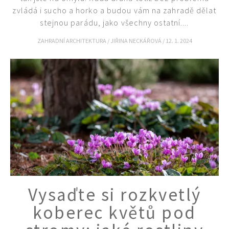
zvládá i sucho a horko a budou vám na zahradě dělat
stejnou parádu, jako všechny ostatní....
ZAHRADNÍ ARCHITEKTURA
/
JIŘINA NECKÁŘOVÁ
/
12. 1. 2024
Vysaďte si rozkvetlý
koberec květů pod