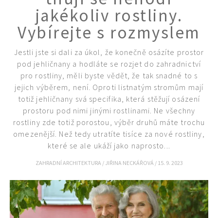
Objednat >
jakékoliv rostliny.
Naše krásná zahrada Speciál
Vybírejte s rozmyslem
Jestli jste si dali za úkol, že konečně osázíte prostor
pod jehličnany a hodláte se rozjet do zahradnictví
pro rostliny, měli byste vědět, že tak snadné to s
jejich výběrem, není. Oproti listnatým stromům mají
totiž jehličnany svá specifika, která stěžují osázení
prostoru pod nimi jinými rostlinami. Ne všechny
rostliny zde totiž porostou, výběr druhů máte trochu
omezenější. Než tedy utratíte tisíce za nové rostliny,
které se ale ukáží jako naprosto...
ZAHRADNÍ ARCHITEKTURA
/
JIŘINA NECKÁŘOVÁ
/
15. 9. 2023