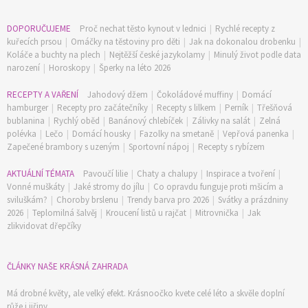
DOPORUČUJEME
Proč nechat těsto kynout v lednici
|
Rychlé recepty z
kuřecích prsou
|
Omáčky na těstoviny pro děti
|
Jak na dokonalou drobenku
|
Koláče a buchty na plech
|
Nejtěžší české jazykolamy
|
Minulý život podle data
narození
|
Horoskopy
|
Šperky na léto 2026
RECEPTY A VAŘENÍ
Jahodový džem
|
Čokoládové muffiny
|
Domácí
hamburger
|
Recepty pro začátečníky
|
Recepty s lilkem
|
Perník
|
Třešňová
bublanina
|
Rychlý oběd
|
Banánový chlebíček
|
Zálivky na salát
|
Zelná
polévka
|
Lečo
|
Domácí housky
|
Fazolky na smetaně
|
Vepřová panenka
|
Zapečené brambory s uzeným
|
Sportovní nápoj
|
Recepty s rybízem
AKTUÁLNÍ TÉMATA
Pavoučí lilie
|
Chaty a chalupy
|
Inspirace a tvoření
|
Vonné muškáty
|
Jaké stromy do jílu
|
Co opravdu funguje proti mšicím a
sviluškám?
|
Choroby brslenu
|
Trendy barva pro 2026
|
Svátky a prázdniny
2026
|
Teplomilná šalvěj
|
Kroucení listů u rajčat
|
Mitrovnička
|
Jak
zlikvidovat dřepčíky
ČLÁNKY NAŠE KRÁSNÁ ZAHRADA
Má drobné květy, ale velký efekt. Krásnoočko kvete celé léto a skvěle doplní
růže i jiřiny