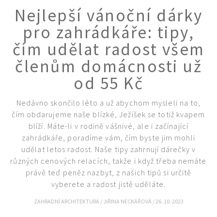
Nejlepší vánoční dárky
pro zahrádkáře: tipy,
čím udělat radost všem
členům domácnosti už
od 55 Kč
Nedávno skončilo léto a už abychom mysleli na to,
čím obdarujeme naše blízké, Ježíšek se totiž kvapem
blíží. Máte-li v rodině vášnivé, ale i začínající
zahrádkáře, poradíme vám, čím byste jim mohli
udělat letos radost. Naše tipy zahrnují dárečky v
různých cenových relacích, takže i když třeba nemáte
právě teď peněz nazbyt, z našich tipů si určitě
Naše krásná zahrada
vyberete a radost jistě uděláte.
ZAHRADNÍ ARCHITEKTURA
/
JIŘINA NECKÁŘOVÁ
/
26. 10. 2023