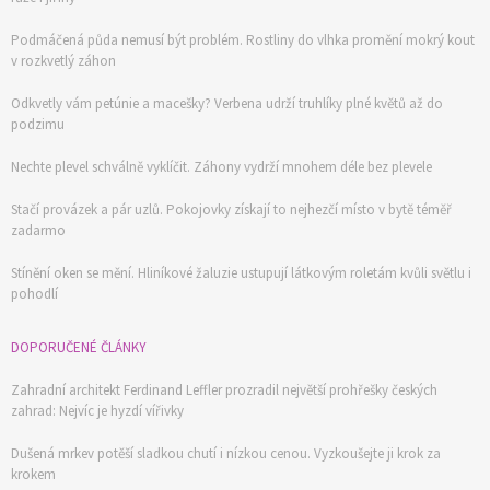
Podmáčená půda nemusí být problém. Rostliny do vlhka promění mokrý kout
v rozkvetlý záhon
Odkvetly vám petúnie a macešky? Verbena udrží truhlíky plné květů až do
podzimu
Nechte plevel schválně vyklíčit. Záhony vydrží mnohem déle bez plevele
Stačí provázek a pár uzlů. Pokojovky získají to nejhezčí místo v bytě téměř
zadarmo
Stínění oken se mění. Hliníkové žaluzie ustupují látkovým roletám kvůli světlu i
pohodlí
DOPORUČENÉ ČLÁNKY
Zahradní architekt Ferdinand Leffler prozradil největší prohřešky českých
zahrad: Nejvíc je hyzdí vířivky
Dušená mrkev potěší sladkou chutí i nízkou cenou. Vyzkoušejte ji krok za
krokem