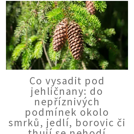
Co vysadit pod
jehličnany: do
nepříznivých
podmínek okolo
smrků, jedlí, borovic či
65 Kč
thují se nehodí