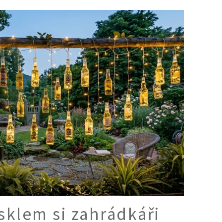
Ý ČAS
SOUTĚŽTE O CENY
KVÍZY
í turistika
 domácnost
 mazlíčci
ce
vosti
 sklem si zahrádkáři