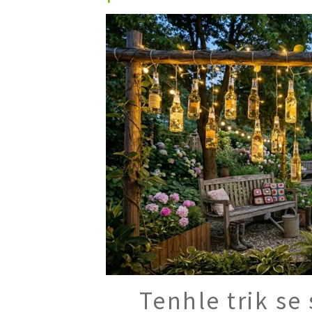
Trvalky
Vodní rostliny
Růže
VIDEA
VOLN
Zahradn
Zelená
Domácí
Dekora
Zajíma
Tenhle trik se