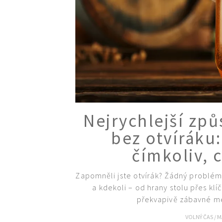
Nejrychlejší způ
bez otvíráku
čímkoliv, 
Zapomněli jste otvírák? Žádný problém!
a kdekoli – od hrany stolu přes k
překvapivě zábavné me
VOLNÝ ČAS
/
M