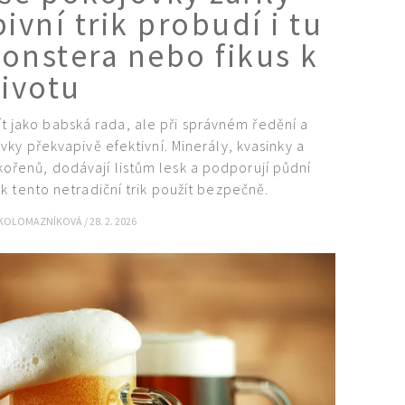
ivní trik probudí i tu
onstera nebo fikus k
životu
 jako babská rada, ale při správném ředění a
vky překvapivě efektivní. Minerály, kvasinky a
 kořenů, dodávají listům lesk a podporují půdní
k tento netradiční trik použít bezpečně.
 KOLOMAZNÍKOVÁ
/
28. 2. 2026