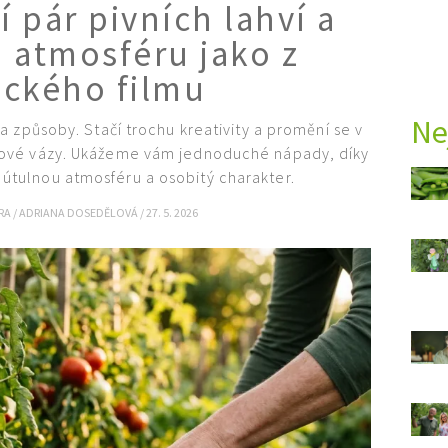
í pár pivních lahví a
á atmosféru jako z
ckého filmu
Ne
a způsoby. Stačí trochu kreativity a promění se v
ylové vázy. Ukážeme vám jednoduché nápady, díky
 útulnou atmosféru a osobitý charakter.
URA
/
ADRIANA DOSEDĚLOVÁ
/
27. 5. 2026