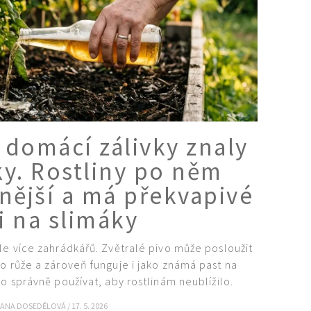
o domácí zálivky znaly
ky. Rostliny po něm
lnější a má překvapivé
i na slimáky
le více zahrádkářů. Zvětralé pivo může posloužit
o růže a zároveň funguje i jako známá past na
 ho správně používat, aby rostlinám neublížilo.
IANA DOSEDĚLOVÁ
/
17. 5. 2026