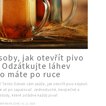
soby, jak otevřít pivo
: Odzátkujte láhev
co máte po ruce
 Tento článek vám ukáže, jak otevřít pivo kdykoli
líče až po zapalovač. Jednoduché, bezpečné a
tody, které zvládne každý pivař.
ARTINA PILZOVÁ
/
31. 12. 2025