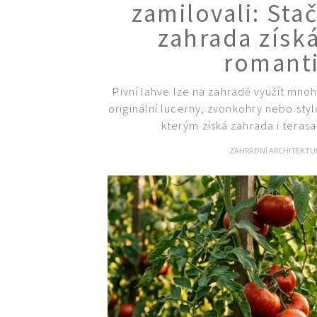
zamilovali: Stač
zahrada získ
romanti
Pivní lahve lze na zahradě využít mnoh
originální lucerny, zvonkohry nebo st
kterým získá zahrada i terasa
ZAHRADNÍ ARCHITEKT