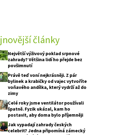
jnovější články
Největší výživový poklad srpnové
zahrady? Většina lidí ho přejde bez
povšimnutí
Právě teď voní nejkrásněji. Z pár
bylinek a krabičky od vajec vytvoříte
voňavého andílka, který vydrží až do
zimy
Celé roky jsme ventilátor používali
špatně. Fyzik ukázal, kam ho
postavit, aby doma bylo příjemněji
Jak vypadají zahrady českých
celebrit? Jedna připomíná zámecký