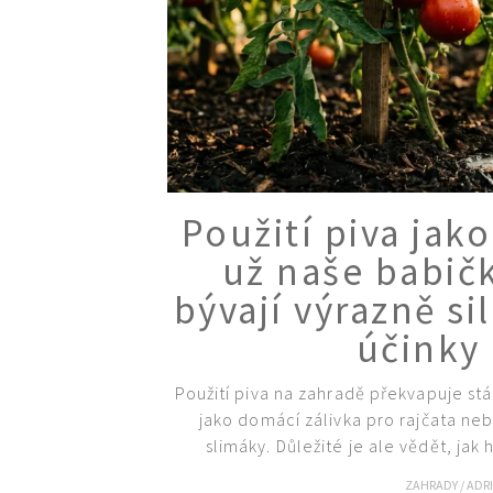
Použití piva jak
už naše babič
bývají výrazně si
účinky 
Použití piva na zahradě překvapuje stá
jako domácí zálivka pro rajčata neb
slimáky. Důležité je ale vědět, jak
ZAHRADY
/
ADR