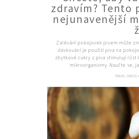
zdravím? Tento p
nejunavenější m
Zalévání pokojovek pivem může znít
dávkování je použití piva na pokojo
zbytkové cukry z piva stimulují růst
mikroorganismy. Naučte se, ja
PRAXE
/
NIKOL