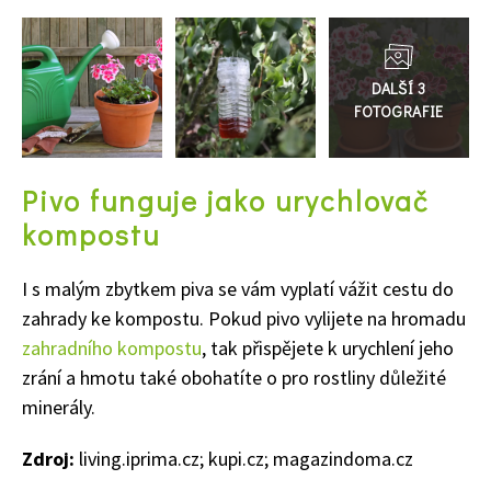
Přejít
do
galerie
Pivo funguje jako urychlovač
kompostu
I s malým zbytkem piva se vám vyplatí vážit cestu do
65 Kč
zahrady ke kompostu. Pokud pivo vylijete na hromadu
Objednat >
zahradního kompostu
, tak přispějete k urychlení jeho
Naše krásná zahrada Speciál
zrání a hmotu také obohatíte o pro rostliny důležité
minerály.
Zdroj:
living.iprima.cz; kupi.cz; magazindoma.cz