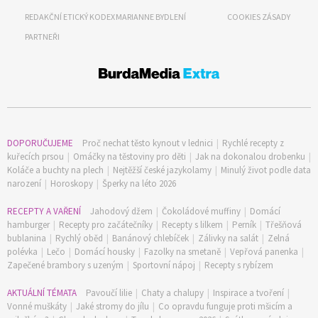
REDAKČNÍ ETICKÝ KODEX
MARIANNE BYDLENÍ
COOKIES ZÁSADY
PARTNEŘI
DOPORUČUJEME
Proč nechat těsto kynout v lednici
|
Rychlé recepty z
kuřecích prsou
|
Omáčky na těstoviny pro děti
|
Jak na dokonalou drobenku
|
Koláče a buchty na plech
|
Nejtěžší české jazykolamy
|
Minulý život podle data
narození
|
Horoskopy
|
Šperky na léto 2026
RECEPTY A VAŘENÍ
Jahodový džem
|
Čokoládové muffiny
|
Domácí
hamburger
|
Recepty pro začátečníky
|
Recepty s lilkem
|
Perník
|
Třešňová
bublanina
|
Rychlý oběd
|
Banánový chlebíček
|
Zálivky na salát
|
Zelná
polévka
|
Lečo
|
Domácí housky
|
Fazolky na smetaně
|
Vepřová panenka
|
Zapečené brambory s uzeným
|
Sportovní nápoj
|
Recepty s rybízem
AKTUÁLNÍ TÉMATA
Pavoučí lilie
|
Chaty a chalupy
|
Inspirace a tvoření
|
Vonné muškáty
|
Jaké stromy do jílu
|
Co opravdu funguje proti mšicím a