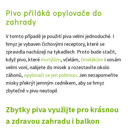
Pivo přiláká opylovače do
zahrady
V tomto případě je použití piva velmi jednoduché. I
hmyz je vybaven čichovými receptory, které se
zpravidla nacházejí na tykadlech. Proto bude stačit,
Naše krásná zahrada
když pivo, které
motýlům
, včelám,
čmelákům
i vosám
velmi voní, nalijete do misek a rozestavíte okolo
záhonů,
opylovači se jen pohrnou
. Jen nezapomeňte
misky překrýt jemným cedníkem, aby se hmyz
zbytečně v pivu neutopil.
Zbytky piva využijte pro krásnou
a zdravou zahradu i balkon