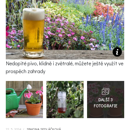
KVÍZY A TESTY
Nedopité pivo, klidně i zvětralé, můžete ještě využít ve
prospěch zahrady
Přejít
do
galerie
22. 5. 2024
/
SIMONA SEDLÁČKOVÁ