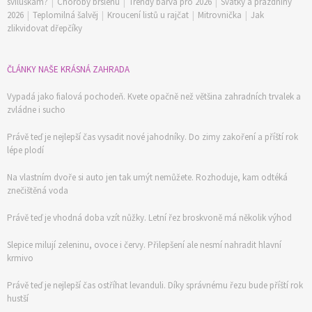
sviluškám?
|
Choroby brslenu
|
Trendy barva pro 2026
|
Svátky a prázdniny
2026
|
Teplomilná šalvěj
|
Kroucení listů u rajčat
|
Mitrovnička
|
Jak
zlikvidovat dřepčíky
ČLÁNKY NAŠE KRÁSNÁ ZAHRADA
Vypadá jako fialová pochodeň. Kvete opačně než většina zahradních trvalek a
zvládne i sucho
Právě teď je nejlepší čas vysadit nové jahodníky. Do zimy zakoření a příští rok
lépe plodí
Na vlastním dvoře si auto jen tak umýt nemůžete. Rozhoduje, kam odtéká
znečištěná voda
Právě teď je vhodná doba vzít nůžky. Letní řez broskvoně má několik výhod
Slepice milují zeleninu, ovoce i červy. Přilepšení ale nesmí nahradit hlavní
krmivo
Právě teď je nejlepší čas ostříhat levanduli. Díky správnému řezu bude příští rok
hustší