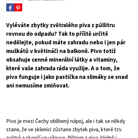
Vyléváte zbytky zvětralého piva z půllitru
rovnou do odpadu? Tak to příště určitě
nedělejte, pokud máte zahradu nebo i jen pár
muškátů v květináči na balkoně. Pivo totiž
obsahuje cenné minerální látky a vitaminy,
které vaše zahrada ráda využije. A o tom, že
pivo funguje i jako pastička na slimáky se snad
ani nemusíme zmiňovat.
Pivo je mezi Čechy oblíbený nápoj, ale i tak se někdy
stane, že ve sklenici zůstane zbytek piva, které tzv.
zvětrá a skončí ve výlevce. Přitom z piva, klidně i