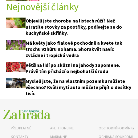
Nejnovější články
Objevili jste chorobu na listech růží? Než
utratíte stovky za postřiky, podívejte se do
kuchyňské skříňky.
Má květy jako fialové pochodně a kvete tak
trochu vzhůru nohama. Shorakvět navíc
zvládne i tropická vedra
Většina lidí po sklizni na jahody zapomene.
Právě tím přichází o nejbohatší úrodu
Mysleli jste, že na vlastním pozemku můžete
všechno? Kvůli mytí auta můžete přijít o desítky
tisíc
PŘEDPLATNÉ
APETITONLINE
OBCHODNÍ PODMÍNKY
KONTAKTY
MARIANNE
OCHRANA SOUKROMÍ