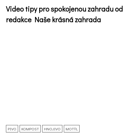
Video tipy pro spokojenou zahradu od
redakce Naše krásná zahrada
74 Kč
Objednat >
PIVO
KOMPOST
HNOJIVO
MOTÝL