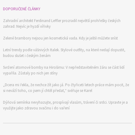
DOPORUČENÉ ČLÁNKY
Zahradní architekt Ferdinand Leffler prozradil největší prohřešky českých
zahrad: Nejvíc je hyzdí vířivky
Zelené brambory nejsou jen kosmetická vada. Kdy je ještě můžete sníst
Letní trendy podle vášnivých Italek. Stylové outfity, na které nedají dopustit,
budou slušet i českým ženám
Svržení atomové bomby na Hirošimu: V nepředstavitelném žáru se část lidí
vypařila. Zůstaly po nich jen stíny
„Dcera mi řekla, že nechce žít jako já. Po čtyřiceti letech práce mám pocit, že
si neváží toho, co jsem jí chtěl předat,“ svěřuje se Karel
Dýňová semínka nevyhazujte, prospívají vlasům, trávení či srdci. Upravte je a
využijte jako zdravou svačinu i do vaření