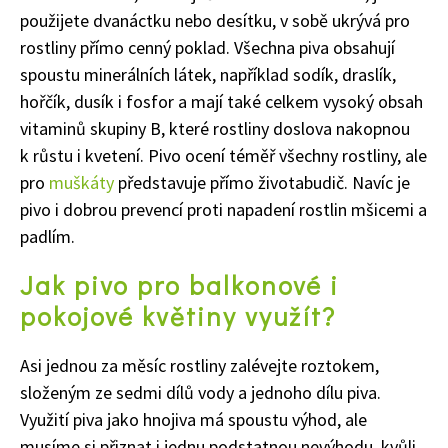
použijete dvanáctku nebo desítku, v sobě ukrývá pro
rostliny přímo cenný poklad. Všechna piva obsahují
spoustu minerálních látek, například sodík, draslík,
hořčík, dusík i fosfor a mají také celkem vysoký obsah
vitaminů skupiny B, které rostliny doslova nakopnou
k růstu i kvetení. Pivo ocení téměř všechny rostliny, ale
pro
muškáty
představuje přímo životabudič. Navíc je
pivo i dobrou prevencí proti napadení rostlin mšicemi a
padlím.
Jak pivo pro balkonové i
pokojové květiny využít?
Asi jednou za měsíc rostliny zalévejte roztokem,
složeným ze sedmi dílů vody a jednoho dílu piva.
Využití piva jako hnojiva má spoustu výhod, ale
musíme si přiznat i jednu podstatnou nevýhodu, kvůli