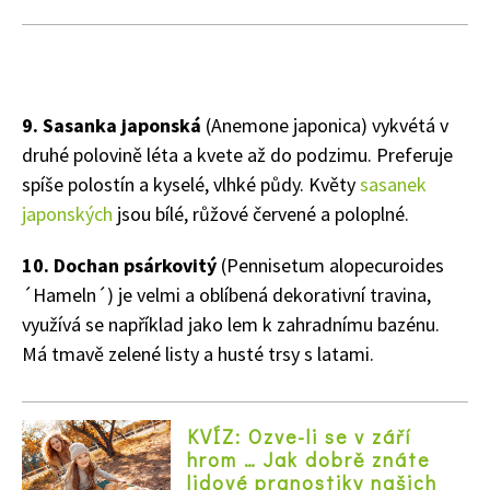
65 Kč
9. Sasanka japonská
(Anemone japonica) vykvétá v
Objednat >
druhé polovině léta a kvete až do podzimu. Preferuje
Naše krásná zahrada Speciál
spíše polostín a kyselé, vlhké půdy. Květy
sasanek
japonských
jsou bílé, růžové červené a poloplné.
10. Dochan psárkovitý
(Pennisetum alopecuroides
´Hameln´) je velmi a oblíbená dekorativní travina,
využívá se například jako lem k zahradnímu bazénu.
Má tmavě zelené listy a husté trsy s latami.
KVÍZ: Ozve-li se v září
hrom … Jak dobrě znáte
lidové pranostiky našich