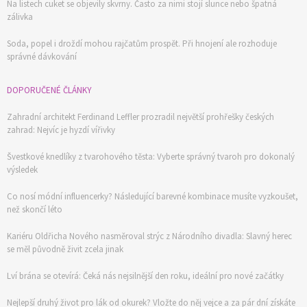
Na listech cuket se objevily skvrny. Často za nimi stojí slunce nebo špatná
zálivka
Soda, popel i droždí mohou rajčatům prospět. Při hnojení ale rozhoduje
správné dávkování
DOPORUČENÉ ČLÁNKY
Zahradní architekt Ferdinand Leffler prozradil největší prohřešky českých
zahrad: Nejvíc je hyzdí vířivky
Švestkové knedlíky z tvarohového těsta: Vyberte správný tvaroh pro dokonalý
výsledek
Co nosí módní influencerky? Následující barevné kombinace musíte vyzkoušet,
než skončí léto
Kariéru Oldřicha Nového nasměroval strýc z Národního divadla: Slavný herec
se měl původně živit zcela jinak
Lví brána se otevírá: Čeká nás nejsilnější den roku, ideální pro nové začátky
Nejlepší druhý život pro lák od okurek? Vložte do něj vejce a za pár dní získáte