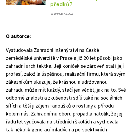
předků?
www.nkz.cz
O autorce:
Vystudovala Zahradní inženýrství na České
zemědělské univerzitě v Praze a již 20 let působí jako
zahradní architektka. Její koníček se zároveň stal i její
74 Kč
profesí, založila úspěšnou, realizační firmu, která svým
Objednat >
zákazníkům ukazuje, že krásnou a udržovanou
zahradu může mít každý, stačí jen vědět, jak na to. Své
odborné znalosti a zkušenosti sdílí také na sociálních
sítích a těší ji zájem fanoušků o rostliny a přírodu
kolem nás. Zahradnímu oboru propadla natolik, že jej
řadu let vyučovala na středních školách a vychovala
tak několik generací mladých a perspektivních