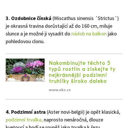
3. Ozdobnice čínská
(Miscathus sinensis ´Strictus´)
je okrasná travina dorůstající až do 160 cm, miluje
slunce a je možné ji vysadit do
nádob na balkon
jako
pohledovou clonu.
Nakombinujte těchto 5
typů rostlin a získejte ty
nejkrásnější podzimní
truhlíky široko daleko
www.nkz.cz
4. Podzimní astra
(Aster novi-belgii) je opět klasická,
podzimní trvalka,
naprosto nenáročná, dlouze
kvetoucí a hodí se rovněž jako trvalka k řezu.