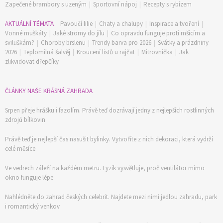
Zapečené brambory s uzeným
|
Sportovní nápoj
|
Recepty s rybízem
AKTUÁLNÍ TÉMATA
Pavoučí lilie
|
Chaty a chalupy
|
Inspirace a tvoření
|
Vonné muškáty
|
Jaké stromy do jílu
|
Co opravdu funguje proti mšicím a
sviluškám?
|
Choroby brslenu
|
Trendy barva pro 2026
|
Svátky a prázdniny
2026
|
Teplomilná šalvěj
|
Kroucení listů u rajčat
|
Mitrovnička
|
Jak
zlikvidovat dřepčíky
ČLÁNKY NAŠE KRÁSNÁ ZAHRADA
Srpen přeje hrášku i fazolím. Právě teď dozrávají jedny z nejlepších rostlinných
zdrojů bílkovin
Právě teď je nejlepší čas nasušit bylinky. Vytvoříte z nich dekoraci, která vydrží
celé měsíce
Ve vedrech záleží na každém metru. Fyzik vysvětluje, proč ventilátor mimo
okno funguje lépe
Nahlédněte do zahrad českých celebrit. Najdete mezi nimi jedlou zahradu, park
i romantický venkov