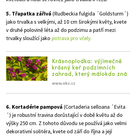
5. Třapatka zářivá
(Rudbeckia fulgida ´Goldsturm´)
jako trvalka s velkými, až 10 cm širokými květy, kvete
v druhé polovině léta až do podzimu a patří mezi
trvalky sloužící jako
potrava pro včely.
Krásnoplodka: výjimečně
krásný keř podzimních
zahrad, který málokdo zná
www.nkz.cz
6. Kortadérie pampová
(Cortaderia selloana ´Evita
´) je robustní travina dorůstající v době květu až do
výšky 250 cm. Z tohoto důvodu se používá jako velmi
dekorativní solitéra, kvete od září do října a její