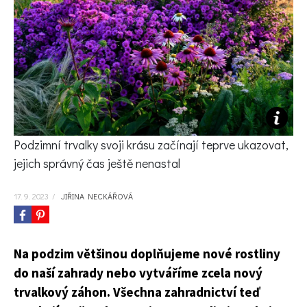
KVÍZY A TESTY
Podzimní trvalky svoji krásu začínají teprve ukazovat,
jejich správný čas ještě nenastal
17. 9. 2023
/
JIŘINA NECKÁŘOVÁ
Na podzim většinou doplňujeme nové rostliny
do naší zahrady nebo vytváříme zcela nový
trvalkový záhon. Všechna zahradnictví teď