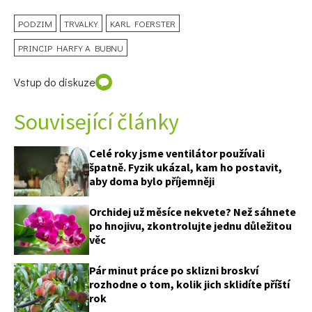
PODZIM
TRVALKY
KARL FOERSTER
PRINCIP HARFY A BUBNU
Vstup do diskuze
Související články
Celé roky jsme ventilátor používali
špatně. Fyzik ukázal, kam ho postavit,
aby doma bylo příjemněji
Orchidej už měsíce nekvete? Než sáhnete
po hnojivu, zkontrolujte jednu důležitou
věc
Pár minut práce po sklizni broskví
rozhodne o tom, kolik jich sklidíte příští
rok