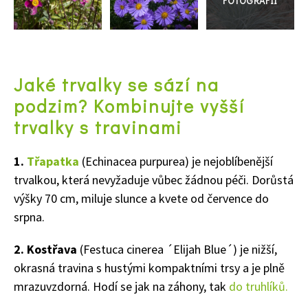
Jaké trvalky se sází na
podzim?
Kombinujte vyšší
trvalky s travinami
1.
Třapatka
(Echinacea purpurea) je nejoblíbenější
trvalkou, která nevyžaduje vůbec žádnou péči. Dorůstá
výšky 70 cm, miluje slunce a kvete od července do
srpna.
2. Kostřava
(Festuca cinerea ´Elijah Blue´) je nižší,
okrasná travina s hustými kompaktními trsy a je plně
mrazuvzdorná. Hodí se jak na záhony, tak
do truhlíků.