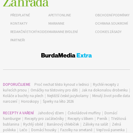
PŘEDPLATNÉ
APETITONLINE
OBCHODNÍ PODMÍNKY
KONTAKTY
MARIANNE
OCHRANA SOUKROMÍ
REDAKČNÍ ETICKÝ KODEX
MARIANNE BYDLENÍ
COOKIES ZÁSADY
PARTNEŘI
DOPORUČUJEME
Proč nechat těsto kynout v lednici
|
Rychlé recepty z
kuřecích prsou
|
Omáčky na těstoviny pro děti
|
Jak na dokonalou drobenku
|
Koláče a buchty na plech
|
Nejtěžší české jazykolamy
|
Minulý život podle data
narození
|
Horoskopy
|
Šperky na léto 2026
RECEPTY A VAŘENÍ
Jahodový džem
|
Čokoládové muffiny
|
Domácí
hamburger
|
Recepty pro začátečníky
|
Recepty s lilkem
|
Perník
|
Třešňová
bublanina
|
Rychlý oběd
|
Banánový chlebíček
|
Zálivky na salát
|
Zelná
polévka
|
Lečo
|
Domácí housky
|
Fazolky na smetaně
|
Vepřová panenka
|