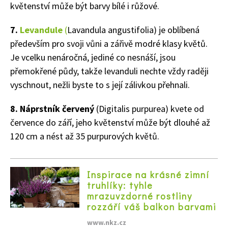
květenství může být barvy bílé i růžové.
Naše krásná zahrada
7.
Levandule
(
Lavandula angustifolia) je oblíbená
především pro svoji vůni a zářivě modré klasy květů.
Je vcelku nenáročná, jediné co nesnáší, jsou
přemokřené půdy, takže levanduli nechte vždy raději
vyschnout, nežli byste to s její zálivkou přehnali.
8. Náprstník červený
(Digitalis purpurea) kvete od
července do září, jeho květenství může být dlouhé až
120 cm a nést až 35 purpurových květů.
Inspirace na krásné zimní
truhlíky: tyhle
mrazuvzdorné rostliny
rozzáří váš balkon barvami
www.nkz.cz