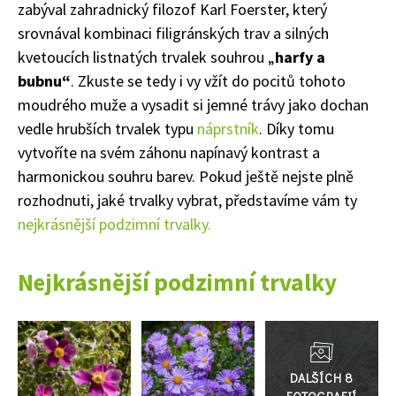
zabýval zahradnický filozof Karl Foerster, který
srovnával kombinaci filigránských trav a silných
kvetoucích listnatých trvalek souhrou „
harfy a
bubnu“
. Zkuste se tedy i vy vžít do pocitů tohoto
moudrého muže a vysadit si jemné trávy jako dochan
vedle hrubších trvalek typu
náprstník
. Díky tomu
vytvoříte na svém záhonu napínavý kontrast a
harmonickou souhru barev. Pokud ještě nejste plně
rozhodnuti, jaké trvalky vybrat, představíme vám ty
nejkrásnější podzimní trvalky.
Nejkrásnější podzimní trvalky
Přejít
do
galerie