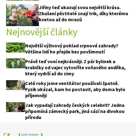
Jiřiny teď ukazují svou největší krásu.
Zkušení pěstitelé znají trik, díky kterému
kvetou až do mrazů
Nejnovější články
Největší výživový poklad srpnové zahrady?
Většina lidí ho přejde bez povšimnutí
Právě teď voní nejkrásněji. Z pár bylinek a
krabičky od vajec vytvoříte voňavého andílka,
který vydrží až do zimy
Celé roky jsme ventilátor používali špatně.
Fyzik ukázal, kam ho postavit, aby doma bylo
příjemněji
Jak vypadají zahrady českých celebrit? Jedna
připomíná zámecký park, jiná sází na divokou
přírodu