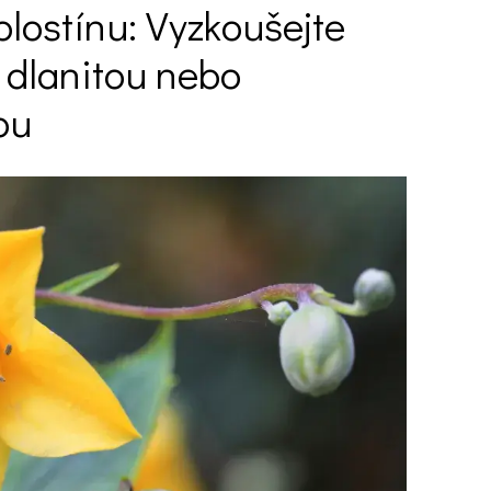
polostínu: Vyzkoušejte
 dlanitou nebo
ou
Ý ČAS
SOUTĚŽTE O CENY
KVÍZY
í turistika
 domácnost
 mazlíčci
ce
vosti