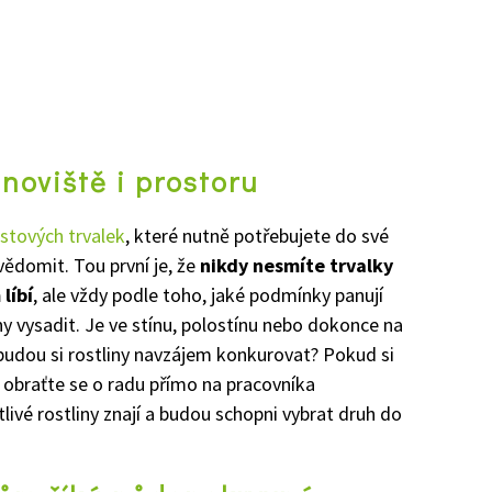
anoviště i prostoru
stových trvalek
, které nutně potřebujete do své
uvědomit. Tou první je, že
nikdy nesmíte trvalky
líbí
, ale vždy podle toho, jaké podmínky panují
y vysadit. Je ve stínu, polostínu nebo dokonce na
ebudou si rostliny navzájem konkurovat? Pokud si
ý, obraťte se o radu přímo na pracovníka
tlivé rostliny znají a budou schopni vybrat druh do