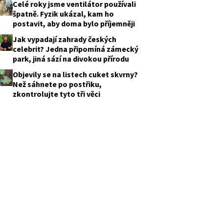
Celé roky jsme ventilátor používali
špatně. Fyzik ukázal, kam ho
postavit, aby doma bylo příjemněji
Jak vypadají zahrady českých
celebrit? Jedna připomíná zámecký
park, jiná sází na divokou přírodu
Objevily se na listech cuket skvrny?
Než sáhnete po postřiku,
zkontrolujte tyto tři věci