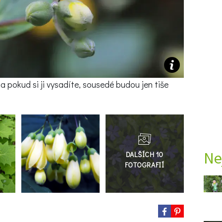
 pokud si ji vysadíte, sousedé budou jen tiše
Přejít
do
galerie
Ne