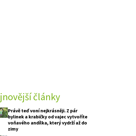
jnovější články
Právě teď voní nejkrásněji. Z pár
bylinek a krabičky od vajec vytvoříte
voňavého andílka, který vydrží až do
zimy