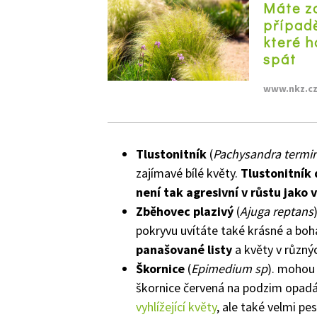
Máte z
případě
které h
spát
www.nkz.c
Tlustonitník
(
Pachysandra termin
zajímavé bílé květy.
Tlustonitník 
není tak agresivní v růstu jako
Zběhovec plazivý
(
Ajuga reptans
pokryvu uvítáte také krásné a boh
panašované listy
a květy v různý
Škornice
(
Epimedium sp
). mohou 
škornice červená na podzim opad
vyhlížející květy
, ale také velmi pe