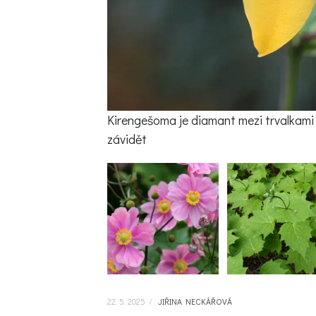
Kirengešoma je diamant mezi trvalkami a
závidět
22. 5. 2025
/
JIŘINA NECKÁŘOVÁ