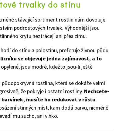
tové trvalky do stínu
icméně stávající sortiment rostlin nám dovoluje
stvím podrostových trvalek. Výhodnější jsou
stlinného krytu neztrácejí ani přes zimu.
e hodí do stínu a polostínu, preferuje živnou půdu
plicníku se objevuje jedna zajímavost, a to
y opylené, jsou modré, kdežto jsou-li ještě
á půdopokryvná rostlina, která se dokáže velmi
resivně, že pokryje i ostatní rostliny.
Nechcete-
vě barvínek, musíte ho redukovat v růstu
.
 osázení stinných míst, kam dodá barvu, nicméně
nevadí mu sucho, ani vlhko.