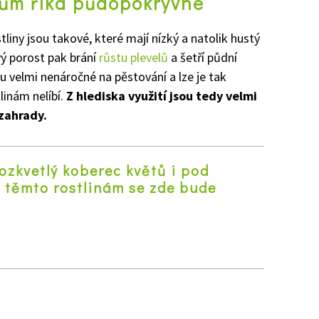
hům říká půdopokryvné
iny jsou takové, které mají nízký a natolik hustý
vý porost pak brání
růstu plevelů
a šetří půdní
sou velmi nenáročné na pěstování a lze je tak
linám nelíbí.
Z hlediska využití jsou tedy velmi
 zahrady.
ozkvetlý koberec květů i pod
 těmto rostlinám se zde bude
z