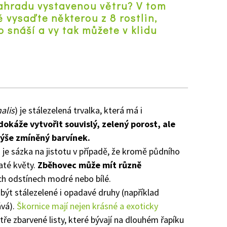
ahradu vystavenou větru? V tom
 vysaďte některou z 8 rostlin,
o snáší a vy tak můžete v klidu
z
alis
) je stálezelená trvalka, která má i
dokáže vytvořit souvislý, zelený porost, ale
 výše zmíněný barvínek.
) je sázka na jistotu v případě, že kromě půdního
até květy.
Zběhovec může mít různě
ch odstínech modré nebo bílé.
být stálezelené i opadavé druhy (například
ává).
Škornice mají nejen krásné a exoticky
stře zbarvené listy, které bývají na dlouhém řapíku