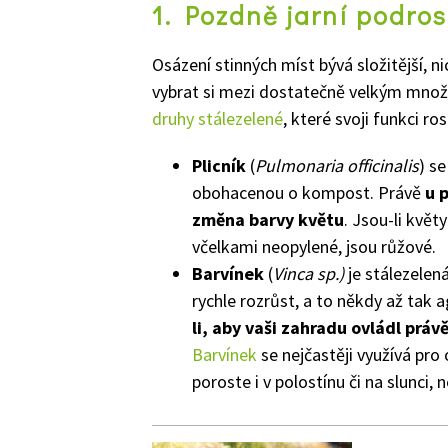
1. Pozdně jarní podros
Osázení stinných míst bývá složitější, n
vybrat si mezi dostatečně velkým množ
druhy stálezelené
, které svoji funkci ro
Plicník
(
Pulmonaria officinalis
) s
obohacenou o kompost. Právě
u 
změna barvy květu
. Jsou-li květ
včelkami neopylené, jsou růžové.
Barvínek
(
Vinca sp.)
je stálezelen
rychle rozrůst, a to někdy až tak ag
li, aby vaši zahradu ovládl prá
Barvínek
se nejčastěji využívá pro
poroste i v polostínu či na slunci, 