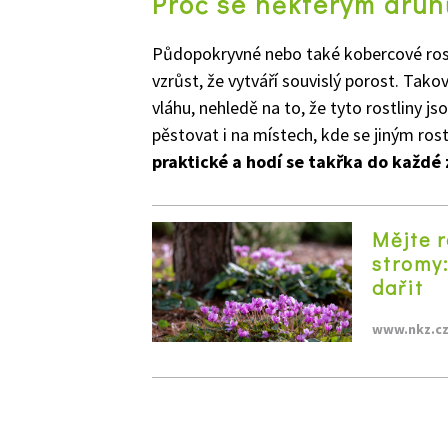
Proč se některým dru
Půdopokryvné nebo také kobercové rostl
vzrůst, že vytváří souvislý porost. Tako
vláhu, nehledě na to, že tyto rostliny j
pěstovat i na místech, kde se jiným rost
praktické a hodí se takřka do každé
Mějte r
stromy:
dařit
www.nkz.c