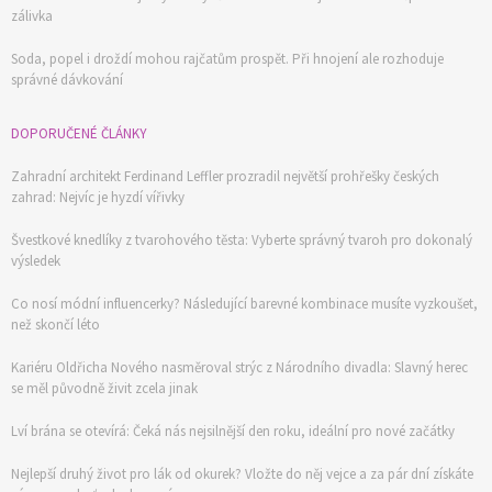
zálivka
Soda, popel i droždí mohou rajčatům prospět. Při hnojení ale rozhoduje
správné dávkování
DOPORUČENÉ ČLÁNKY
Zahradní architekt Ferdinand Leffler prozradil největší prohřešky českých
zahrad: Nejvíc je hyzdí vířivky
Švestkové knedlíky z tvarohového těsta: Vyberte správný tvaroh pro dokonalý
výsledek
Co nosí módní influencerky? Následující barevné kombinace musíte vyzkoušet,
než skončí léto
Kariéru Oldřicha Nového nasměroval strýc z Národního divadla: Slavný herec
se měl původně živit zcela jinak
Lví brána se otevírá: Čeká nás nejsilnější den roku, ideální pro nové začátky
Nejlepší druhý život pro lák od okurek? Vložte do něj vejce a za pár dní získáte