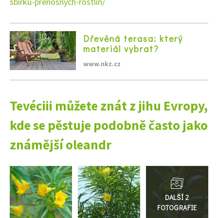
sbirku-prenosnych-rostlin/
Dřevěná terasa: který
materiál vybrat?
65 Kč
Objednat >
www.nkz.cz
Naše krásná zahrada Speciál
Tevéciii můžete znát z jihu Evropy,
kde se pěstuje podobně často jako
známější oleandr
Přejít
do
galerie