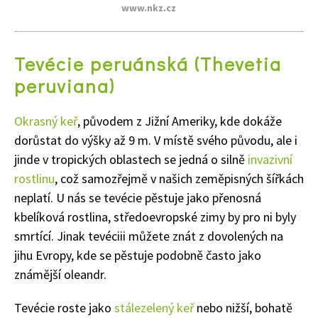
www.nkz.cz
Tevécie peruánská (Thevetia
peruviana)
Okrasný keř
, původem z Jižní Ameriky, kde dokáže
dorůstat do výšky až 9 m. V místě svého původu, ale i
jinde v tropických oblastech se jedná o silně
invazivní
rostlinu
, což samozřejmě v našich zeměpisných šířkách
neplatí. U nás se tevécie pěstuje jako přenosná
kbelíková rostlina, středoevropské zimy by pro ni byly
smrtící. Jinak tevéciii můžete znát z dovolených na
jihu Evropy, kde se pěstuje podobně často jako
známější oleandr.
Tevécie roste jako
stálezelený keř
nebo nižší, bohatě