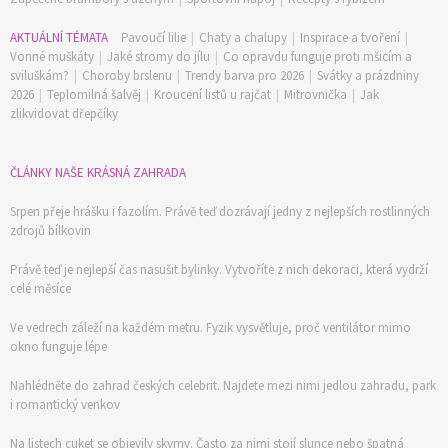
AKTUÁLNÍ TÉMATA
Pavoučí lilie
|
Chaty a chalupy
|
Inspirace a tvoření
|
Vonné muškáty
|
Jaké stromy do jílu
|
Co opravdu funguje proti mšicím a
sviluškám?
|
Choroby brslenu
|
Trendy barva pro 2026
|
Svátky a prázdniny
2026
|
Teplomilná šalvěj
|
Kroucení listů u rajčat
|
Mitrovnička
|
Jak
zlikvidovat dřepčíky
ČLÁNKY NAŠE KRÁSNÁ ZAHRADA
Srpen přeje hrášku i fazolím. Právě teď dozrávají jedny z nejlepších rostlinných
zdrojů bílkovin
Právě teď je nejlepší čas nasušit bylinky. Vytvoříte z nich dekoraci, která vydrží
celé měsíce
Ve vedrech záleží na každém metru. Fyzik vysvětluje, proč ventilátor mimo
okno funguje lépe
Nahlédněte do zahrad českých celebrit. Najdete mezi nimi jedlou zahradu, park
i romantický venkov
Na listech cuket se objevily skvrny. Často za nimi stojí slunce nebo špatná