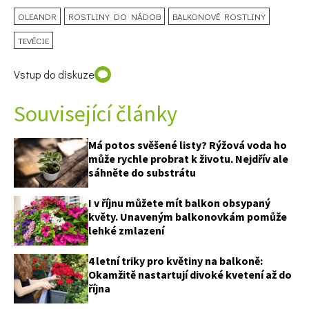
OLEANDR
ROSTLINY DO NÁDOB
BALKONOVÉ ROSTLINY
TEVÉCIE
Vstup do diskuze
Související články
Má potos svěšené listy? Rýžová voda ho
může rychle probrat k životu. Nejdřív ale
sáhněte do substrátu
I v říjnu můžete mít balkon obsypaný
květy. Unaveným balkonovkám pomůže
lehké zmlazení
4 letní triky pro květiny na balkoně:
Okamžitě nastartují divoké kvetení až do
října