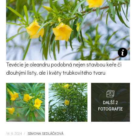
KVÍZY A TESTY
Tevécie je oleandru podobná nejen stavbou keře či
dlouhými listy, ale i květy trubkovitého tvaru
Přejít
do
galerie
14. 8. 2024
/
SIMONA SEDLÁČKOVÁ