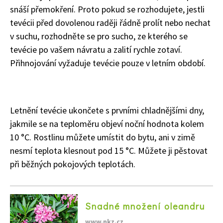
snáší přemokření. Proto pokud se rozhodujete, jestli
tevécii před dovolenou raději řádně prolít nebo nechat
v suchu, rozhodněte se pro sucho, ze kterého se
tevécie po vašem návratu a zalití rychle zotaví.
Přihnojování vyžaduje tevécie pouze v letním období.
Letnění tevécie ukončete s prvními chladnějšími dny,
jakmile se na teploměru objeví noční hodnota kolem
10 °C. Rostlinu můžete umístit do bytu, ani v zimě
nesmí teplota klesnout pod 15 °C. Můžete ji pěstovat
při běžných pokojových teplotách.
Snadné množení oleandru
www.nkz.cz