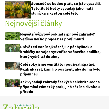
Sousedé se budou ptát, co jste vysadili.
Tyto žluté květy vypadají jako malá
sluníčka a kvetou celé léto
Nejnovější články
Největší výživový poklad srpnové zahrady?
Většina lidí ho přejde bez povšimnutí
Právě teď voní nejkrásněji. Z pár bylinek a
krabičky od vajec vytvoříte voňavého andílka,
který vydrží až do zimy
Celé roky jsme ventilátor používali špatně.
Fyzik ukázal, kam ho postavit, aby doma bylo
příjemněji
Jak vypadají zahrady českých celebrit? Jedna
připomíná zámecký park, jiná sází na divokou
přírodu