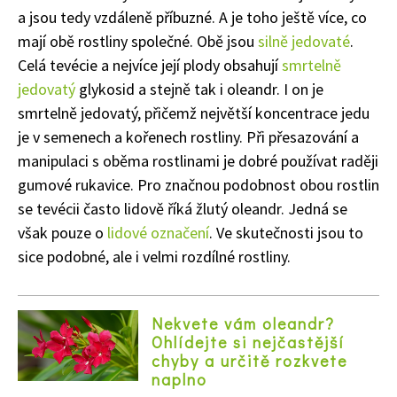
a jsou tedy vzdáleně příbuzné. A je toho ještě více, co
mají obě rostliny společné. Obě jsou
silně jedovaté
.
Celá tevécie a nejvíce její plody obsahují
smrtelně
jedovatý
glykosid a stejně tak i oleandr. I on je
smrtelně jedovatý, přičemž největší koncentrace jedu
je v semenech a kořenech rostliny. Při přesazování a
manipulaci s oběma rostlinami je dobré používat raději
gumové rukavice. Pro značnou podobnost obou rostlin
se tevécii často lidově říká žlutý oleandr. Jedná se
však pouze o
lidové označení
. Ve skutečnosti jsou to
sice podobné, ale i velmi rozdílné rostliny.
Nekvete vám oleandr?
Ohlídejte si nejčastější
chyby a určitě rozkvete
naplno