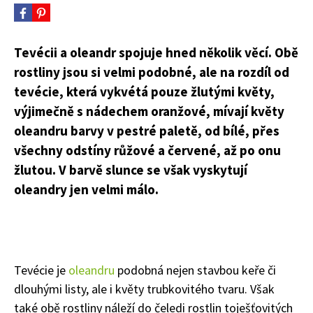
Tevécii a oleandr spojuje hned několik věcí. Obě
rostliny jsou si velmi podobné, ale na rozdíl od
tevécie, která vykvétá pouze žlutými květy,
výjimečně s nádechem oranžové, mívají květy
oleandru barvy v pestré paletě, od bílé, přes
všechny odstíny růžové a červené, až po onu
žlutou. V barvě slunce se však vyskytují
oleandry jen velmi málo.
Tevécie je
oleandru
podobná nejen stavbou keře či
dlouhými listy, ale i květy trubkovitého tvaru. Však
také obě rostliny náleží do čeledi rostlin toješťovitých