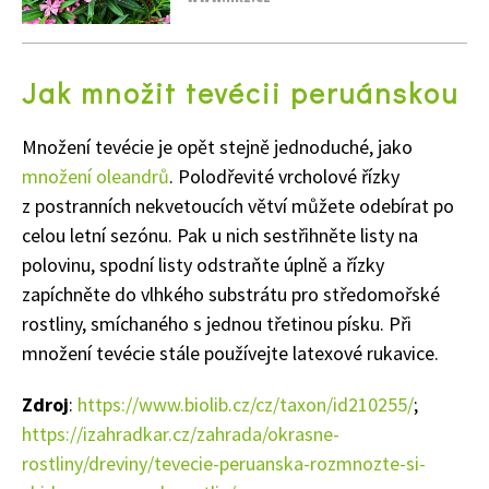
Naše krásná zahrada
Jak množit tevécii peruánskou
Množení tevécie je opět stejně jednoduché, jako
množení oleandrů
. Polodřevité vrcholové řízky
z postranních nekvetoucích větví můžete odebírat po
celou letní sezónu. Pak u nich sestřihněte listy na
polovinu, spodní listy odstraňte úplně a řízky
zapíchněte do vlhkého substrátu pro středomořské
rostliny, smíchaného s jednou třetinou písku. Při
množení tevécie stále používejte latexové rukavice.
Zdroj
:
https://www.biolib.cz/cz/taxon/id210255/
;
https://izahradkar.cz/zahrada/okrasne-
rostliny/dreviny/tevecie-peruanska-rozmnozte-si-