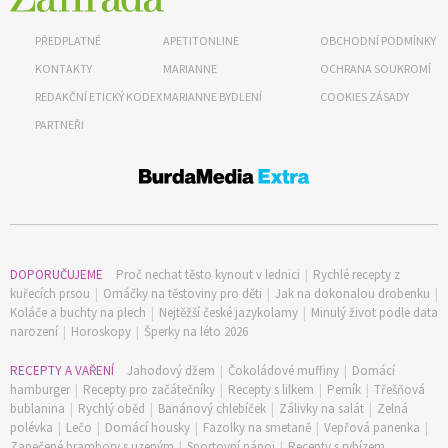
PŘEDPLATNÉ
APETITONLINE
OBCHODNÍ PODMÍNKY
KONTAKTY
MARIANNE
OCHRANA SOUKROMÍ
REDAKČNÍ ETICKÝ KODEX
MARIANNE BYDLENÍ
COOKIES ZÁSADY
PARTNEŘI
DOPORUČUJEME
Proč nechat těsto kynout v lednici
|
Rychlé recepty z
kuřecích prsou
|
Omáčky na těstoviny pro děti
|
Jak na dokonalou drobenku
|
Koláče a buchty na plech
|
Nejtěžší české jazykolamy
|
Minulý život podle data
narození
|
Horoskopy
|
Šperky na léto 2026
RECEPTY A VAŘENÍ
Jahodový džem
|
Čokoládové muffiny
|
Domácí
hamburger
|
Recepty pro začátečníky
|
Recepty s lilkem
|
Perník
|
Třešňová
bublanina
|
Rychlý oběd
|
Banánový chlebíček
|
Zálivky na salát
|
Zelná
polévka
|
Lečo
|
Domácí housky
|
Fazolky na smetaně
|
Vepřová panenka
|
Zapečené brambory s uzeným
|
Sportovní nápoj
|
Recepty s rybízem