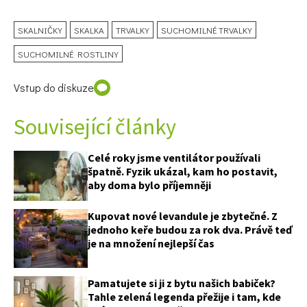
SKALNIČKY
SKALKA
TRVALKY
SUCHOMILNÉ TRVALKY
SUCHOMILNÉ ROSTLINY
Vstup do diskuze
Související články
Celé roky jsme ventilátor používali
špatně. Fyzik ukázal, kam ho postavit,
aby doma bylo příjemněji
Kupovat nové levandule je zbytečné. Z
jednoho keře budou za rok dva. Právě teď
je na množení nejlepší čas
Pamatujete si ji z bytu našich babiček?
Tahle zelená legenda přežije i tam, kde