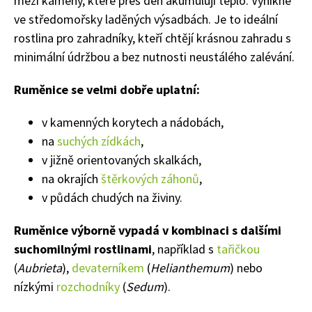
mezi kameny, které přes den akumulují teplo. Vynikne
ve středomořsky laděných výsadbách. Je to ideální
rostlina pro zahradníky, kteří chtějí krásnou zahradu s
minimální údržbou a bez nutnosti neustálého zalévání.
Ruměnice se velmi dobře uplatní:
v kamenných korytech a nádobách,
na
suchých zídkách
,
v jižně orientovaných skalkách,
na okrajích
štěrkových záhonů
,
v půdách chudých na živiny.
Ruměnice výborně vypadá v kombinaci s dalšími
suchomilnými rostlinami
, například s
tařičkou
(
Aubrieta
),
devaterníkem
(
Helianthemum
) nebo
nízkými
rozchodníky
(
Sedum
).