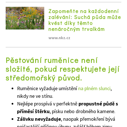
Zapomeňte na každodenní
zalévání: Suchá půda může
kvést díky těmto
nenáročným trvalkám
www.nkz.cz
Pěstování ruměnice není
složité, pokud respektujete její
Naše krásná zahrada
středomořský původ.
Ruměnice vyžaduje umístění
na plném slunci
,
nikdy ne ve stínu.
Nejlépe prospívá v perfektně
propustné půdě s
příměsí štěrku
, písku nebo drobného kamene.
Zálivku nevyžaduje
, naopak přemokření bývá
nejčastější příčinou úhynu, zvlášť během zimy.