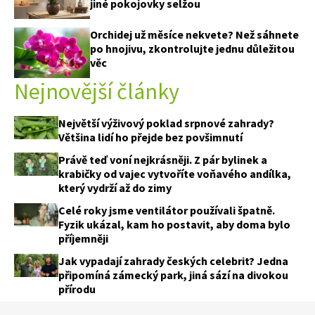
jiné pokojovky selžou
Orchidej už měsíce nekvete? Než sáhnete
po hnojivu, zkontrolujte jednu důležitou
věc
Nejnovější články
Největší výživový poklad srpnové zahrady?
Většina lidí ho přejde bez povšimnutí
Právě teď voní nejkrásněji. Z pár bylinek a
krabičky od vajec vytvoříte voňavého andílka,
který vydrží až do zimy
Celé roky jsme ventilátor používali špatně.
Fyzik ukázal, kam ho postavit, aby doma bylo
příjemněji
Jak vypadají zahrady českých celebrit? Jedna
připomíná zámecký park, jiná sází na divokou
přírodu