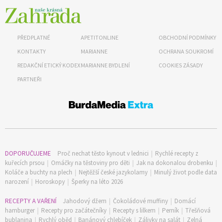
PŘEDPLATNÉ
APETITONLINE
OBCHODNÍ PODMÍNKY
KONTAKTY
MARIANNE
OCHRANA SOUKROMÍ
REDAKČNÍ ETICKÝ KODEX
MARIANNE BYDLENÍ
COOKIES ZÁSADY
PARTNEŘI
DOPORUČUJEME
Proč nechat těsto kynout v lednici
|
Rychlé recepty z
kuřecích prsou
|
Omáčky na těstoviny pro děti
|
Jak na dokonalou drobenku
|
Koláče a buchty na plech
|
Nejtěžší české jazykolamy
|
Minulý život podle data
narození
|
Horoskopy
|
Šperky na léto 2026
RECEPTY A VAŘENÍ
Jahodový džem
|
Čokoládové muffiny
|
Domácí
hamburger
|
Recepty pro začátečníky
|
Recepty s lilkem
|
Perník
|
Třešňová
bublanina
|
Rychlý oběd
|
Banánový chlebíček
|
Zálivky na salát
|
Zelná