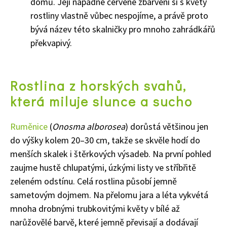
domů. Její nápadné červené zbarvení si s květy
rostliny vlastně vůbec nespojíme, a právě proto
bývá název této skalničky pro mnoho zahrádkářů
překvapivý.
Rostlina z horských svahů,
která miluje slunce a sucho
Ruměnice
(
Onosma alborosea
) dorůstá většinou jen
do výšky kolem 20–30 cm, takže se skvěle hodí do
menších skalek i štěrkových výsadeb. Na první pohled
zaujme hustě chlupatými, úzkými listy ve stříbřitě
zeleném odstínu. Celá rostlina působí jemně
sametovým dojmem. Na přelomu jara a léta vykvétá
mnoha drobnými trubkovitými květy v bílé až
narůžovělé barvě, které jemně převisají a dodávají