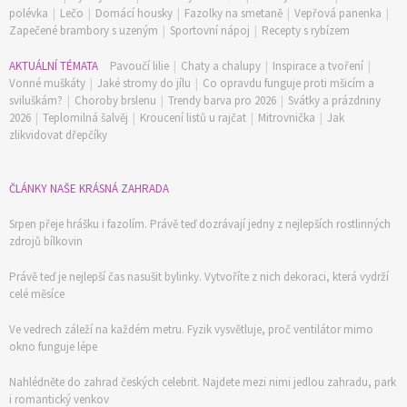
polévka
|
Lečo
|
Domácí housky
|
Fazolky na smetaně
|
Vepřová panenka
|
Zapečené brambory s uzeným
|
Sportovní nápoj
|
Recepty s rybízem
AKTUÁLNÍ TÉMATA
Pavoučí lilie
|
Chaty a chalupy
|
Inspirace a tvoření
|
Vonné muškáty
|
Jaké stromy do jílu
|
Co opravdu funguje proti mšicím a
sviluškám?
|
Choroby brslenu
|
Trendy barva pro 2026
|
Svátky a prázdniny
2026
|
Teplomilná šalvěj
|
Kroucení listů u rajčat
|
Mitrovnička
|
Jak
zlikvidovat dřepčíky
ČLÁNKY NAŠE KRÁSNÁ ZAHRADA
Srpen přeje hrášku i fazolím. Právě teď dozrávají jedny z nejlepších rostlinných
zdrojů bílkovin
Právě teď je nejlepší čas nasušit bylinky. Vytvoříte z nich dekoraci, která vydrží
celé měsíce
Ve vedrech záleží na každém metru. Fyzik vysvětluje, proč ventilátor mimo
okno funguje lépe
Nahlédněte do zahrad českých celebrit. Najdete mezi nimi jedlou zahradu, park
i romantický venkov