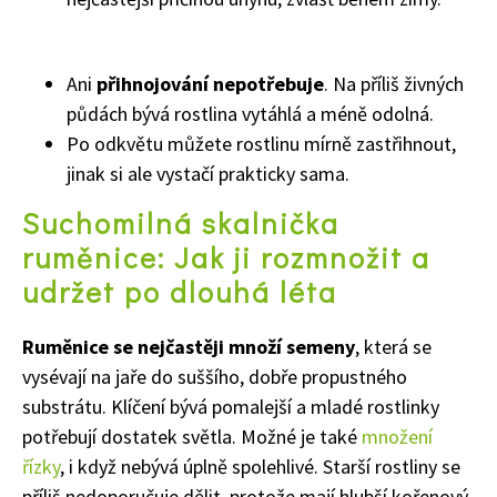
Ani
přihnojování nepotřebuje
. Na příliš živných
půdách bývá rostlina vytáhlá a méně odolná.
Po odkvětu můžete rostlinu mírně zastřihnout,
jinak si ale vystačí prakticky sama.
Suchomilná skalnička
ruměnice: Jak ji rozmnožit a
udržet po dlouhá léta
Ruměnice se nejčastěji množí semeny
, která se
vysévají na jaře do suššího, dobře propustného
65 Kč
substrátu. Klíčení bývá pomalejší a mladé rostlinky
Objednat >
Naše krásná zahrada Speciál
potřebují dostatek světla. Možné je také
množení
řízky
, i když nebývá úplně spolehlivé. Starší rostliny se
příliš nedoporučuje dělit, protože mají hlubší kořenový