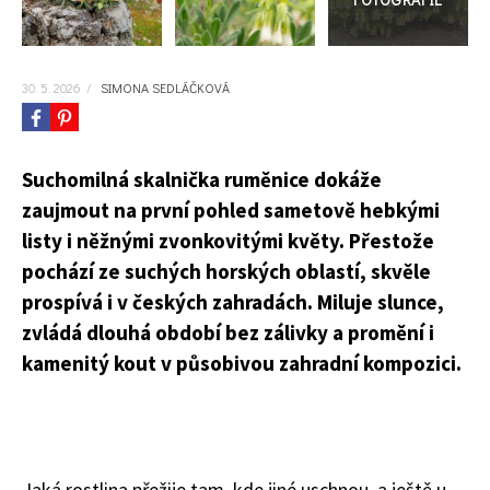
30. 5. 2026
/
SIMONA SEDLÁČKOVÁ
Suchomilná skalnička ruměnice dokáže
zaujmout na první pohled sametově hebkými
listy i něžnými zvonkovitými květy. Přestože
pochází ze suchých horských oblastí, skvěle
prospívá i v českých zahradách. Miluje slunce,
zvládá dlouhá období bez zálivky a promění i
kamenitý kout v působivou zahradní kompozici.
Jaká rostlina přežije tam, kde jiné uschnou, a ještě u