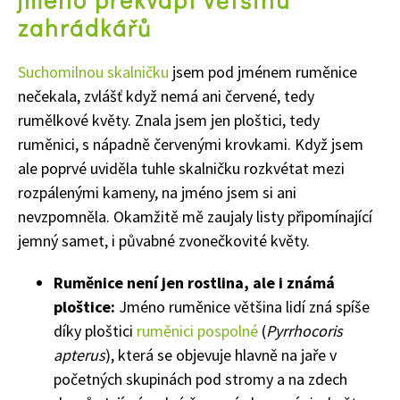
jméno překvapí většinu
zahrádkářů
Suchomilnou skalničku
jsem pod jménem ruměnice
nečekala, zvlášť když nemá ani červené, tedy
rumělkové květy. Znala jsem jen ploštici, tedy
ruměnici, s nápadně červenými krovkami. Když jsem
ale poprvé uviděla tuhle skalničku rozkvétat mezi
rozpálenými kameny, na jméno jsem si ani
nevzpomněla.
Okamžitě mě zaujaly listy připomínající
jemný samet
, i půvabné zvonečkovité květy.
Ruměnice není jen rostlina, ale i známá
ploštice:
Jméno ruměnice většina lidí zná spíše
díky ploštici
ruměnici pospolné
(
Pyrrhocoris
apterus
), která se objevuje hlavně na jaře v
početných skupinách pod stromy a na zdech