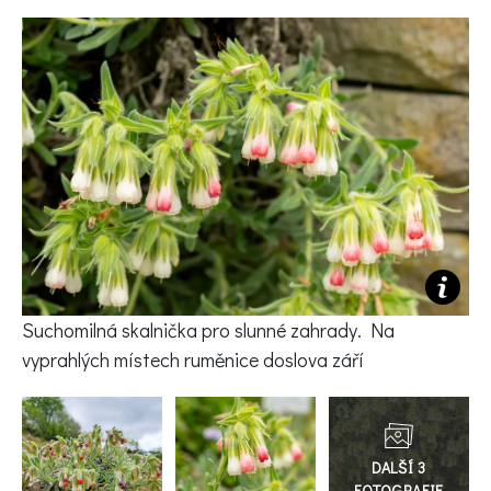
KVÍZY A TESTY
Suchomilná skalnička pro slunné zahrady. Na
vyprahlých místech ruměnice doslova září
Přejít
do
galerie