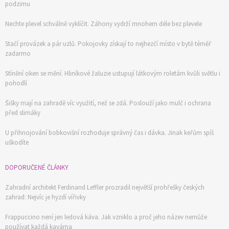
podzimu
Nechte plevel schválně vyklíčit. Záhony vydrží mnohem déle bez plevele
Stačí provázek a pár uzlů. Pokojovky získají to nejhezčí místo v bytě téměř
zadarmo
Stínění oken se mění. Hliníkové žaluzie ustupují látkovým roletám kvůli světlu i
pohodlí
Šišky mají na zahradě víc využití, než se zdá. Poslouží jako mulč i ochrana
před slimáky
U přihnojování bobkovišní rozhoduje správný čas i dávka. Jinak keřům spíš
uškodíte
DOPORUČENÉ ČLÁNKY
Zahradní architekt Ferdinand Leffler prozradil největší prohřešky českých
zahrad: Nejvíc je hyzdí vířivky
Frappuccino není jen ledová káva. Jak vzniklo a proč jeho název nemůže
používat každá kavárna