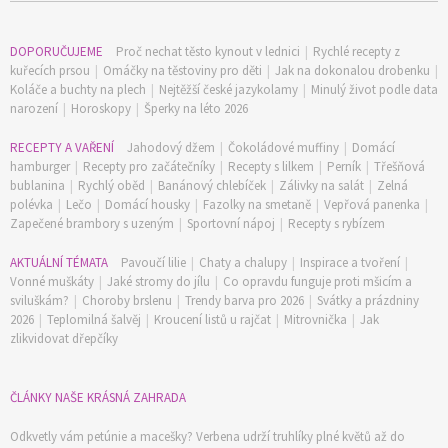
DOPORUČUJEME
Proč nechat těsto kynout v lednici
|
Rychlé recepty z
kuřecích prsou
|
Omáčky na těstoviny pro děti
|
Jak na dokonalou drobenku
|
Koláče a buchty na plech
|
Nejtěžší české jazykolamy
|
Minulý život podle data
narození
|
Horoskopy
|
Šperky na léto 2026
RECEPTY A VAŘENÍ
Jahodový džem
|
Čokoládové muffiny
|
Domácí
hamburger
|
Recepty pro začátečníky
|
Recepty s lilkem
|
Perník
|
Třešňová
bublanina
|
Rychlý oběd
|
Banánový chlebíček
|
Zálivky na salát
|
Zelná
polévka
|
Lečo
|
Domácí housky
|
Fazolky na smetaně
|
Vepřová panenka
|
Zapečené brambory s uzeným
|
Sportovní nápoj
|
Recepty s rybízem
AKTUÁLNÍ TÉMATA
Pavoučí lilie
|
Chaty a chalupy
|
Inspirace a tvoření
|
Vonné muškáty
|
Jaké stromy do jílu
|
Co opravdu funguje proti mšicím a
sviluškám?
|
Choroby brslenu
|
Trendy barva pro 2026
|
Svátky a prázdniny
2026
|
Teplomilná šalvěj
|
Kroucení listů u rajčat
|
Mitrovnička
|
Jak
zlikvidovat dřepčíky
ČLÁNKY NAŠE KRÁSNÁ ZAHRADA
Odkvetly vám petúnie a macešky? Verbena udrží truhlíky plné květů až do