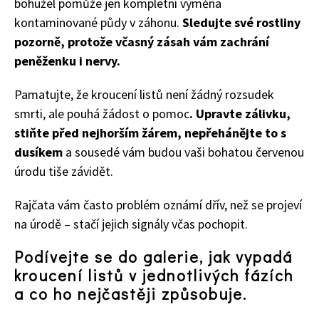
bohužel pomůže jen kompletní výměna
kontaminované půdy v záhonu.
Sledujte své rostliny
pozorně, protože včasný zásah vám zachrání
peněženku i nervy.
Pamatujte, že kroucení listů není žádný rozsudek
smrti, ale pouhá žádost o pomoc
. Upravte zálivku,
stiňte před nejhorším žárem, nepřehánějte to s
dusíkem
a sousedé vám budou vaši bohatou červenou
65 Kč
Objednat >
úrodu tiše závidět.
Naše krásná zahrada Speciál
Rajčata vám často problém oznámí dřív, než se projeví
na úrodě – stačí jejich signály včas pochopit.
Podívejte se do galerie, jak vypadá
kroucení listů v jednotlivých fázích
a co ho nejčastěji způsobuje.