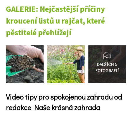
GALERIE: Nejčastější příčiny
kroucení listů u rajčat, které
pěstitelé přehlížejí
Přejít
do
galerie
Video tipy pro spokojenou zahradu od
74 Kč
redakce Naše krásná zahrada
Objednat >