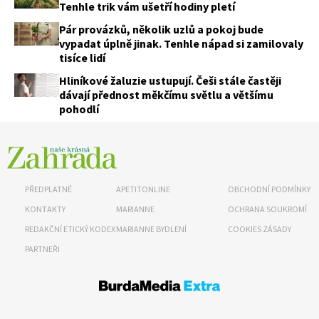
Tenhle trik vám ušetří hodiny pletí
Pár provázků, několik uzlů a pokoj bude
vypadat úplně jinak. Tenhle nápad si zamilovaly
tisíce lidí
Hliníkové žaluzie ustupují. Češi stále častěji
dávají přednost měkčímu světlu a většímu
pohodlí
PŘEDPLATNÉ
APETITONLINE
OBCHODNÍ PODMÍNKY
KONTAKTY
MARIANNE
OCHRANA SOUKROMÍ
REDAKČNÍ ETICKÝ KODEX
MARIANNE BYDLENÍ
COOKIES ZÁSADY
PARTNEŘI