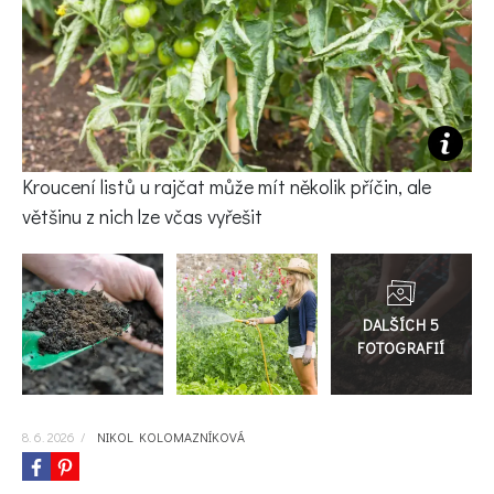
KVÍZY A TESTY
Kroucení listů u rajčat může mít několik příčin, ale
většinu z nich lze včas vyřešit
Přejít
do
galerie
8. 6. 2026
/
NIKOL KOLOMAZNÍKOVÁ