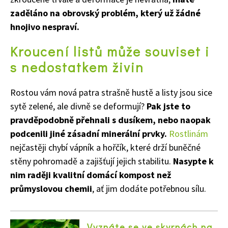
zaděláno na obrovský problém, který už žádné
hnojivo nespraví.
Kroucení listů může souviset i
s nedostatkem živin
Rostou vám nová patra strašně hustě a listy jsou sice
sytě zelené, ale divně se deformují?
Pak jste to
pravděpodobně přehnali s dusíkem, nebo naopak
podcenili jiné zásadní minerální prvky.
Rostlinám
nejčastěji chybí vápník a hořčík, které drží buněčné
stěny pohromadě a zajišťují jejich stabilitu.
Nasypte k
nim raději kvalitní domácí kompost než
průmyslovou chemii
, ať jim dodáte potřebnou sílu.
Vyznáte se ve skvrnách na