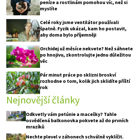
peníze a rostlinám pomohou víc, než si
myslíte
Celé roky jsme ventilátor používali
špatně. Fyzik ukázal, kam ho postavit,
aby doma bylo příjemněji
Orchidej už měsíce nekvete? Než sáhnete
po hnojivu, zkontrolujte jednu důležitou
věc
Pár minut práce po sklizni broskví
rozhodne o tom, kolik jich sklidíte příští
rok
Nejnovější články
Odkvetly vám petúnie a macešky? Tahle
osvědčená balkonovka pokvete až do prvních
mrazíků
Nechte plevel v záhonech schválně vyklíčit.