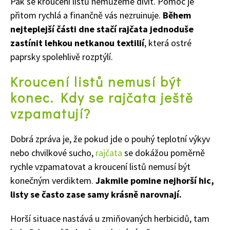
Pak se kroucení listů nemůžeme divit. Pomoc je
přitom rychlá a finančně vás nezruinuje.
Během
nejteplejší části dne stačí rajčata jednoduše
zastínit lehkou netkanou textilií
, která ostré
paprsky spolehlivě rozptýlí.
Naše krásná zahrada
Kroucení listů nemusí být
konec. Kdy se rajčata ještě
vzpamatují?
Dobrá zpráva je, že pokud jde o pouhý teplotní výkyv
nebo chvilkové sucho,
rajčata
se dokážou poměrně
rychle vzpamatovat a kroucení listů nemusí být
konečným verdiktem.
Jakmile pomine nejhorší hic,
listy se často zase samy krásně narovnají.
Horší situace nastává u zmiňovaných herbicidů, tam