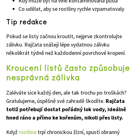
Kdy může být na vině kontaminovaná půda
Co udělat, aby se rostliny rychle vzpamatovaly
Tip redakce
Pokud se listy začnou kroutit, nejprve zkontrolujte
zálivku. Rajčata snášejí lépe vydatnou zálivku
několikrát týdně než každodenní povrchové kropení.
Kroucení listů často způsobuje
nesprávná zálivka
Zaléváte sice každý den, ale tak trochu po troškách?
Gratulujeme, úspěšně své zahradě škodíte.
Rajčata
totiž potřebují dostat pořádný lok vody, ideálně
hned ráno a přímo ke kořenům, nikoli přes listy.
Když
rostlina
trpí chronickou žízní, spustí obranný