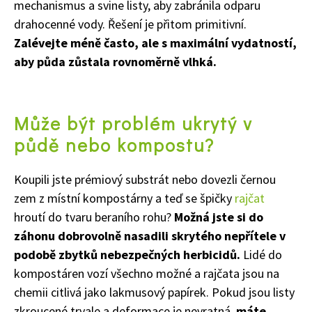
mechanismus a svine listy, aby zabránila odparu
drahocenné vody. Řešení je přitom primitivní.
Zalévejte méně často, ale s maximální vydatností,
aby půda zůstala rovnoměrně vlhká.
Může být problém ukrytý v
půdě nebo kompostu?
Koupili jste prémiový substrát nebo dovezli černou
zem z místní kompostárny a teď se špičky
rajčat
hroutí do tvaru beraního rohu?
Možná jste si do
záhonu dobrovolně nasadili skrytého nepřítele v
podobě zbytků nebezpečných herbicidů.
Lidé do
kompostáren vozí všechno možné a rajčata jsou na
chemii citlivá jako lakmusový papírek. Pokud jsou listy
zkroucené trvale a deformace je nevratná,
máte