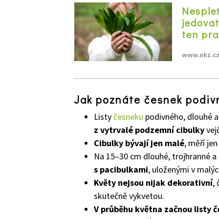
Nespleť
jedovat
ten pr
www.nkz.c
Jak poznáte česnek podiv
Listy
česneku
podivného, dlouhé a
z vytrvalé podzemní cibulky
vejč
Cibulky bývají jen malé
, měří je
Na 15–30 cm dlouhé, trojhranné a 
s pacibulkami
, uloženými v malýc
Květy nejsou nijak dekorativní
,
skutečně vykvetou.
V průběhu května začnou listy 