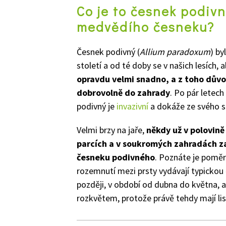
Co je to česnek podivn
medvědího česneku?
Česnek podivný (
Allium paradoxum
) by
století a od té doby se v našich lesích, 
opravdu velmi snadno, a z toho důvod
dobrovolně do zahrady
. Po pár letech
podivný je
invazivní
a dokáže ze svého so
Velmi brzy na jaře,
někdy už v polovině
parcích a v soukromých zahradách zač
česneku podivného
. Poznáte je poměr
rozemnutí mezi prsty vydávají typickou
později, v období od dubna do května, ale
rozkvětem, protože právě tehdy mají listy