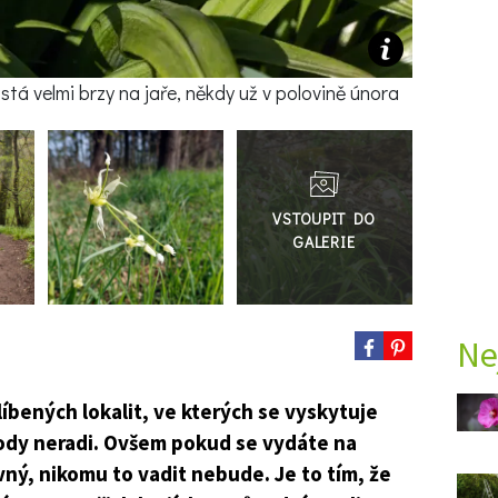
stá v
elmi brzy na jaře, někdy už v polovině února
Přejít
do
galerie
Ne
íbených lokalit, ve kterých se vyskytuje
rody neradi. Ovšem pokud se vydáte na
, nikomu to vadit nebude. Je to tím, že