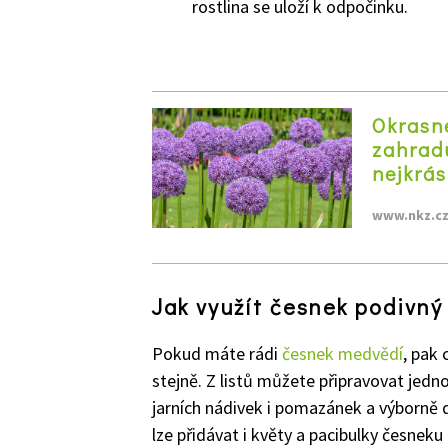
rostlina se uloží k odpočinku.
Okrasné
zahradu
nejkrás
www.nkz.c
Jak využít česnek podivný
Pokud máte rádi
česnek medvědí
, pak
stejně. Z listů můžete připravovat jedn
jarních nádivek i pomazánek a výborně d
lze přidávat i květy a pacibulky česnek