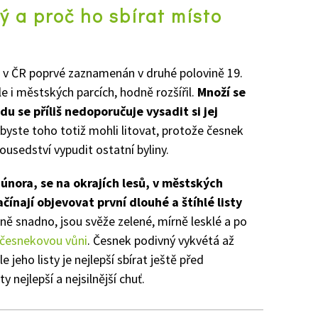
ý a proč ho sbírat místo
l v ČR poprvé zaznamenán v druhé polovině 19.
ale i městských parcích, hodně rozšířil.
Množí se
u se příliš nedoporučuje vysadit si jej
 byste toho totiž mohli litovat, protože česnek
usedství vypudit ostatní byliny.
 února, se na okrajích lesů, v městských
ínají objevovat první dlouhé a štíhlé listy
ně snadno, jsou svěže zelené, mírně lesklé a po
česnekovou vůni
. Česnek podivný vykvétá až
 jeho listy je nejlepší sbírat ještě před
 nejlepší a nejsilnější chuť.