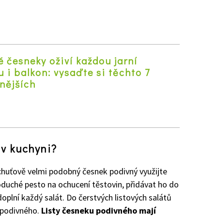
 česneky oživí každou jarní
 i balkon: vysaďte si těchto 7
nějších
z
 v kuchyni?
 chuťově velmi podobný česnek podivný využijte
oduché pesto na ochucení těstovin, přidávat ho do
oplní každý salát. Do čerstvých listových salátů
u podivného.
Listy česneku podivného mají