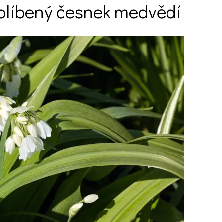
oblíbený česnek medvědí
Ý ČAS
SOUTĚŽTE O CENY
KVÍZY
í turistika
 domácnost
 mazlíčci
ce
vosti