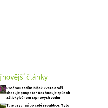
jnovější články
Proč sousedův ibišek kvete a váš
shazuje poupata? Rozhoduje způsob
zálivky během srpnových veder
Túje usychají po celé republice. Tyto