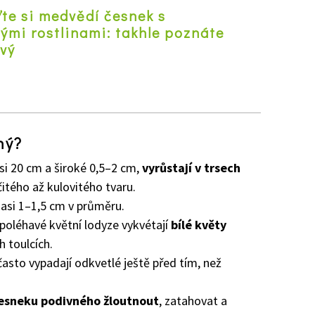
te si medvědí česnek s
ými rostlinami: takhle poznáte
avý
z
ný?
si 20 cm a široké 0,5–2 cm,
vyrůstají v trsech
itého až kulovitého tvaru.
n asi 1–1,5 cm v průměru.
poléhavé květní lodyze vykvétají
bílé květy
h toulcích.
 často vypadají odkvetlé ještě před tím, než
česneku podivného žloutnout
, zatahovat a