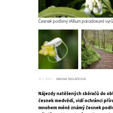
Česnek podivný (Allium paradoxum) vyrů
18. 2. 2025
/
SIMONA SEDLÁČKOVÁ
Nájezdy natěšených sběračů do obl
česnek medvědí, vidí ochránci pří
mnohem méně známý česnek podivný