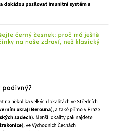
y a dokážou posilovat imunitní systém a
ejte černý česnek: proč má ještě
činky na naše zdraví, než klasický
z
k podivný?
t na několika velkých lokalitách ve Středních
verním okraji Berouna
), a také přímo v Praze
enských sadech
). Menší lokality pak najdete
Strakonice
), ve Východních Čechách