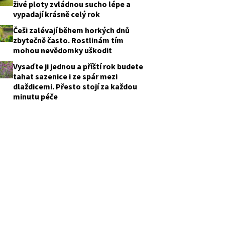
živé ploty zvládnou sucho lépe a
vypadají krásně celý rok
Češi zalévají během horkých dnů
zbytečně často. Rostlinám tím
mohou nevědomky uškodit
Vysaďte ji jednou a příští rok budete
tahat sazenice i ze spár mezi
dlaždicemi. Přesto stojí za každou
minutu péče