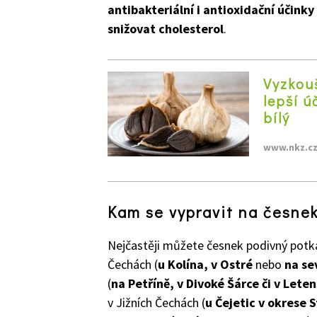
antibakteriální i antioxidační účink
snižovat cholesterol
.
Vyzkouš
lepší ú
bílý
www.nkz.c
Kam se vypravit na česne
Nejčastěji můžete česnek podivný potka
Čechách (
u Kolína, v Ostré
nebo
na se
(
na Petříně, v Divoké Šárce či v Let
v Jižních Čechách (
u Čejetic v okrese 