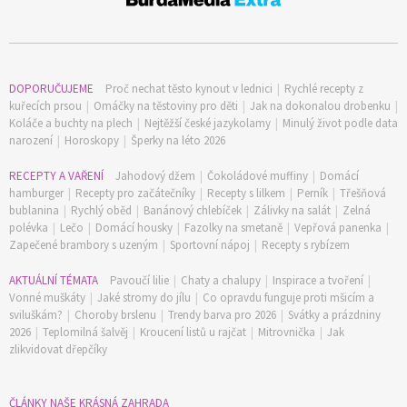
DOPORUČUJEME
Proč nechat těsto kynout v lednici
|
Rychlé recepty z
kuřecích prsou
|
Omáčky na těstoviny pro děti
|
Jak na dokonalou drobenku
|
Koláče a buchty na plech
|
Nejtěžší české jazykolamy
|
Minulý život podle data
narození
|
Horoskopy
|
Šperky na léto 2026
RECEPTY A VAŘENÍ
Jahodový džem
|
Čokoládové muffiny
|
Domácí
hamburger
|
Recepty pro začátečníky
|
Recepty s lilkem
|
Perník
|
Třešňová
bublanina
|
Rychlý oběd
|
Banánový chlebíček
|
Zálivky na salát
|
Zelná
polévka
|
Lečo
|
Domácí housky
|
Fazolky na smetaně
|
Vepřová panenka
|
Zapečené brambory s uzeným
|
Sportovní nápoj
|
Recepty s rybízem
AKTUÁLNÍ TÉMATA
Pavoučí lilie
|
Chaty a chalupy
|
Inspirace a tvoření
|
Vonné muškáty
|
Jaké stromy do jílu
|
Co opravdu funguje proti mšicím a
sviluškám?
|
Choroby brslenu
|
Trendy barva pro 2026
|
Svátky a prázdniny
2026
|
Teplomilná šalvěj
|
Kroucení listů u rajčat
|
Mitrovnička
|
Jak
zlikvidovat dřepčíky
ČLÁNKY NAŠE KRÁSNÁ ZAHRADA