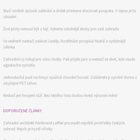
Stačí změnit způsob zalévání a ibišek přestane shazovat poupata. V srpnu je to
zásadní
Živé ploty nemusí být z tújí. Vyberte odolnější druhy pro vaši zahradu
Ve vedrech nestačí zalévat častěji. Rostlinám prospívá hlubší a vydatnější
zálivka
Zahradníci ji milují pro vůni i květy. Pak přijde jaro a nestačí se divit, kde všude
agastache vyrostla
Jednoduchá past na hmyz využívá chování hovad. Zvládnete ji vyrobit doma z
obyčejné PET lahve
Nestačí jen hnojení růží. Bez letního řezu budou kvést výrazně méně
DOPORUČENÉ ČLÁNKY
Zahradní architekt Ferdinand Leffler prozradil největší prohřešky českých
zahrad: Nejvíc je hyzdí vířivky