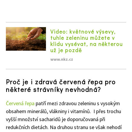
Video: květnové výsevy,
tuhle zeleninu můžete v
klidu vysévat, na některou
už je pozdě
www.nkz.cz
65 Kč
Objednat >
Proč je i zdravá červená řepa pro
Naše krásná zahrada Speciál
některé strávníky nevhodná?
Červená řepa
patří mezi zdravou zeleninu s vysokým
obsahem minerálů, vlákniny i vitamínů. I přes trochu
vyšší množství sacharidů je doporučovaná při
redukčních dietách. Na druhou stranu se však nehodí