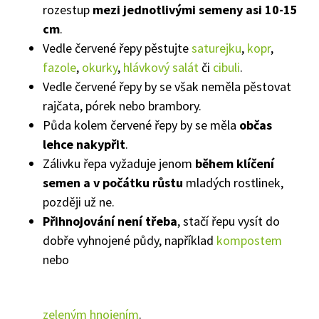
rozestup
mezi jednotlivými semeny asi 10-15
cm
.
Vedle červené řepy pěstujte
saturejku
,
kopr
,
fazole
,
okurky
,
hlávkový salát
či
cibuli
.
Vedle červené řepy by se však neměla pěstovat
rajčata, pórek nebo brambory.
Půda kolem červené řepy by se měla
občas
lehce nakypřit
.
Zálivku řepa vyžaduje jenom
během klíčení
semen a v počátku růstu
mladých rostlinek,
později už ne.
Přihnojování není třeba
, stačí řepu vysít do
dobře vyhnojené půdy, například
kompostem
nebo
zeleným hnojením
.