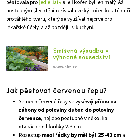
pěstovala pro
jedlé listy
a její kořen byl jen malý. Až
postupným šlechtěním získala velký kořen kulatého či
protáhlého tvaru, který se využíval nejprve pro
lékařské účely, a až později i v kuchyni.
Smíšená výsadba =
výhodné sousedství
www.nkz.cz
Jak pěstovat červenou řepu?
Semena červené řepy se vysévají
přímo na
záhony od poloviny dubna do poloviny
července
, nejlépe postupně v několika
etapách do hloubky 2-3 cm.
Rozestup
mezi řádky by měl být 25-40 cm
a