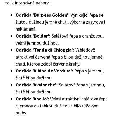
tolik intenzivně nebarví.
Odrůda 'Burpees Golden':
Vynikající řepa se
žlutou dužinou jemné chuti, výborná zasyrova i
nakládaná.
Odrůda 'Boldor':
Salátová řepa s oranžovou,
Naše krásná zahrada
velmi jemnou dužinou.
Odrůda 'Tonda di Chioggia':
Vzhledově
atraktivní červená řepa s bílou dužinou jemné
chuti, kterou zdobí červené kruhy.
Odrůda 'Albina de Verdura':
Řepa s jemnou,
čistě bílou dužinou.
Odrůda 'Avalanche':
Salátová řepa s jemnou,
čistě bílou dužinou.
Odrůda 'Anello':
Velmi atraktivní salátová řepa
s jemnou a křehkou dužinou s bílo růžovými
pruhy.