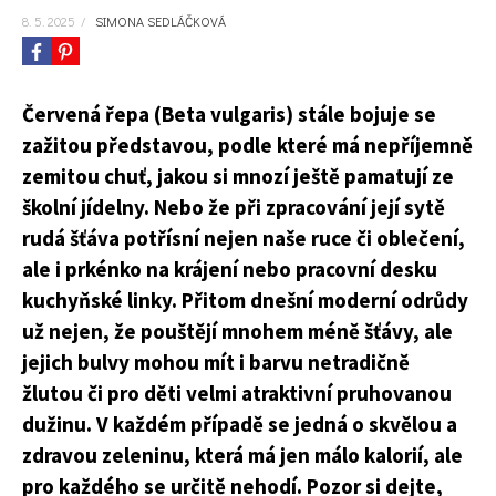
8. 5. 2025
/
SIMONA SEDLÁČKOVÁ
Červená řepa (Beta vulgaris) stále bojuje se
zažitou představou, podle které má nepříjemně
zemitou chuť, jakou si mnozí ještě pamatují ze
školní jídelny. Nebo že při zpracování její sytě
rudá šťáva potřísní nejen naše ruce či oblečení,
ale i prkénko na krájení nebo pracovní desku
kuchyňské linky. Přitom dnešní moderní odrůdy
už nejen, že pouštějí mnohem méně šťávy, ale
jejich bulvy mohou mít i barvu netradičně
žlutou či pro děti velmi atraktivní pruhovanou
dužinu. V každém případě se jedná o skvělou a
zdravou zeleninu, která má jen málo kalorií, ale
pro každého se určitě nehodí. Pozor si dejte,