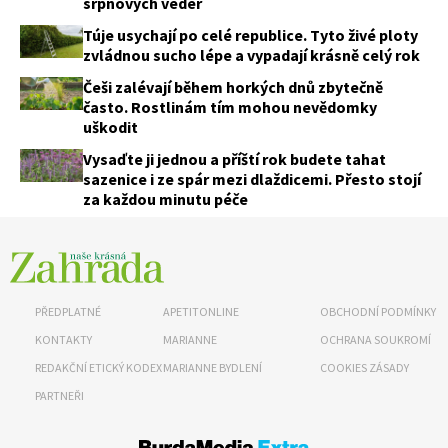
srpnových veder
Túje usychají po celé republice. Tyto živé ploty
zvládnou sucho lépe a vypadají krásně celý rok
Češi zalévají během horkých dnů zbytečně
často. Rostlinám tím mohou nevědomky
uškodit
Vysaďte ji jednou a příští rok budete tahat
sazenice i ze spár mezi dlaždicemi. Přesto stojí
za každou minutu péče
PŘEDPLATNÉ
APETITONLINE
OBCHODNÍ PODMÍNKY
KONTAKTY
MARIANNE
OCHRANA SOUKROMÍ
REDAKČNÍ ETICKÝ KODEX
MARIANNE BYDLENÍ
COOKIES ZÁSADY
PARTNEŘI