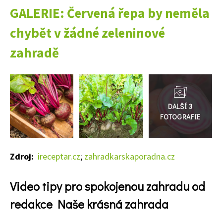
GALERIE: Červená řepa by neměla
chybět v žádné zeleninové
zahradě
Přejít
do
galerie
Zdroj:
ireceptar.cz
;
zahradkarskaporadna.cz
Video tipy pro spokojenou zahradu od
redakce Naše krásná zahrada