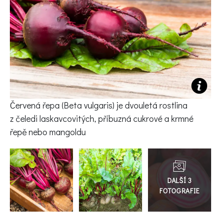
KVÍZY A TESTY
Červená řepa (Beta vulgaris) je dvouletá rostlina
z čeledi laskavcovitých, příbuzná cukrové a krmné
řepě nebo mangoldu
Přejít
do
galerie