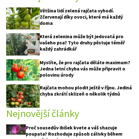
Většina lidí zelená rajčata vyhodí.
Zčervenají díky ovoci, které má každý
doma
Která zelenina může být jedovatá pro
vašeho psa? Tyto druhy pěstuje téměř
každý zahrádkář
Myslíte, že pro rajčata děláte maximum?
Jedna letní chyba vás může připravit o
polovinu úrody
Rajčata mohou plodit ještě v říjnu. Jediná
chyba zkrátí sklizeň o několik týdnů
Nejnovější články
Proč sousedův ibišek kvete a váš shazuje
poupata? Rozhoduje způsob zálivky během