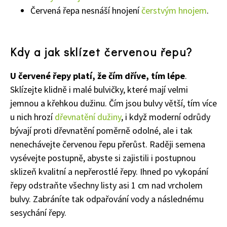
Červená řepa nesnáší hnojení
čerstvým hnojem
.
Kdy a jak sklízet červenou řepu?
U červené řepy platí, že čím dříve, tím lépe
.
Sklízejte klidně i malé bulvičky, které mají velmi
jemnou a křehkou dužinu. Čím jsou bulvy větší, tím více
u nich hrozí
dřevnatění dužiny
, i když moderní odrůdy
bývají proti dřevnatění poměrně odolné, ale i tak
nenechávejte červenou řepu přerůst. Raději semena
vysévejte postupně, abyste si zajistili i postupnou
sklizeň kvalitní a nepřerostlé řepy. Ihned po vykopání
řepy odstraňte všechny listy asi 1 cm nad vrcholem
bulvy. Zabráníte tak odpařování vody a následnému
sesychání řepy.