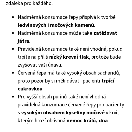
zdaleka pro každého.
Nadměrná konzumace řepy přispívá k tvorbě
ledvinových i močových kamenů
.
Nadměrná konzumace může také
zatěžovat
játra
.
Pravidelná konzumace také není vhodná, pokud
trpíte na příliš
nízký krevní tlak
, protože bude
zvyšovat vaši únavu.
Červená řepa má také vysoký obsah sacharidů,
proto pozor by si měli dávat i pacienti
trpící
cukrovkou
.
Pro vyšší obsah purinů také není vhodná
74 Kč
pravidelná konzumace červené řepy pro pacienty
Objednat >
s
vysokým obsahem kyseliny močové
v krvi,
kterým hrozí obávaná
nemoc králů, dna
.