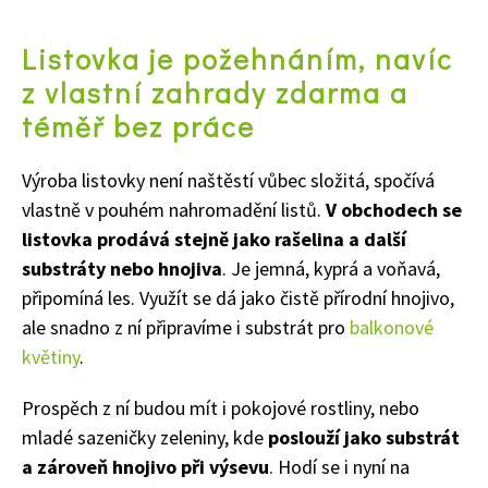
Listovka je požehnáním, navíc
z vlastní zahrady zdarma a
téměř bez práce
Výroba listovky není naštěstí vůbec složitá, spočívá
vlastně v pouhém nahromadění listů.
V obchodech se
listovka prodává stejně jako rašelina a další
substráty nebo hnojiva
. Je jemná, kyprá a voňavá,
připomíná les. Využít se dá jako čistě přírodní hnojivo,
ale snadno z ní připravíme i substrát pro
balkonové
květiny
.
Prospěch z ní budou mít i pokojové rostliny, nebo
mladé sazeničky zeleniny, kde
poslouží jako substrát
a zároveň hnojivo při výsevu
. Hodí se i nyní na