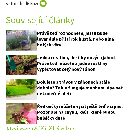
Vstup do diskuze
Související články
Právě teď rozhodnete, jestli bude
levandule příští rok hustá, nebo plná
holých větví
Jedna rostlina, desítky nových jahod.
Právě teď můžete z jedné rostliny
vypěstovat celý nový záhon
Bojujete s trávou v záhonech stále
dokola? Tohle funguje mnohem lépe než
nekonečné pletí
Ředkvičky můžete vysít ještě teď v srpnu.
Pozor ale na chybu, kvůli které budou
bulvičky duté
Nejnovější články