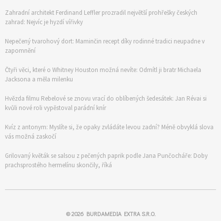
Zahradní architekt Ferdinand Leffler prozradil největší prohřešky českých
zahrad: Nejvíc je hyzdí vířivky
Nepečený tvarohový dort: Maminčin recept díky rodinné tradici neupadne v
zapomnění
Čtyři věci, které o Whitney Houston možná nevíte: Odmítl ji bratr Michaela
Jacksona a měla milenku
Hvězda filmu Rebelové se znovu vrací do oblíbených šedesátek: Jan Révai si
kvůli nové roli vypěstoval parádní knír
Kvíz z antonym: Myslíte si, že opaky zvládáte levou zadní? Méně obvyklá slova
vás možná zaskočí
Grilovaný květák se salsou z pečených paprik podle Jana Punčocháře: Doby
prachsprostého hermelínu skončily, říká
© 2026
BURDAMEDIA EXTRA S.R.O.