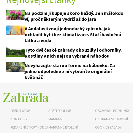
Na podzim ji kupuje skoro každý. Jen málokdo
ví, proč některým vydrží až do jara
V Andalusii znají jednoduchý způsob, jak
ochladit byt i bez klimatizace. Stačí bavlněná
látka a voda
Tyto dvě české zahrady okouzlily i odborníky.
Rostliny v nich nejsou vybrané náhodou
Nevyhazujte starou formu na bábovku. Za
jedno odpoledne z ní vytvoříte originální
květináč
PŘEDPLATNÉ
APETITONLINE
OBCHODNÍ PODMÍNKY
KONTAKTY
MARIANNE
OCHRANA SOUKROMÍ
REDAKČNÍ ETICKÝ KODEX
MARIANNE BYDLENÍ
COOKIES ZÁSADY