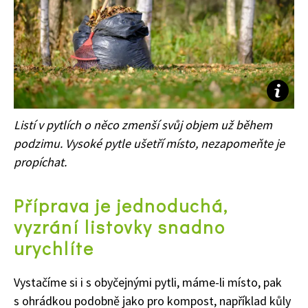
Listí v pytlích o něco zmenší svůj objem už během
podzimu. Vysoké pytle ušetří místo, nezapomeňte je
propíchat.
Příprava je jednoduchá,
vyzrání listovky snadno
urychlíte
Vystačíme si i s obyčejnými pytli, máme-li místo, pak
s ohrádkou podobně jako pro kompost, například kůly