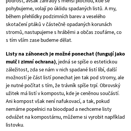
podrost, avšak zahrady s menší plochou, kde se
pohybujeme, volají po úklidu spadaných listů. A my,
během přehlídky podzimních barev a veselého
skotačení ptáků v částečně opadaných korunách
stromů, nastupujeme s hráběmi a občas zoufáme, co
s tím vším zase budeme dělat.
Listy na záhonech je možné ponechat (fungují jako
mulč i zimní ochrana)
, jedná se spíše o estetickou
záležitost, zda se nám v nich spadané listí líbí, další
možností je část listí ponechat jen tak pod stromy, ale
je nutné počítat s tím, že trávník spíše trpí. Obrovský
užitek má listí v kompostu, kde je ceněnou součástí.
Ani kompost však není nafukovací, a tak, pokud
nemáme popelnici na bioodpad a nechceme listy
odvážet na kompostárnu, můžeme si vyrobit například
listovku.