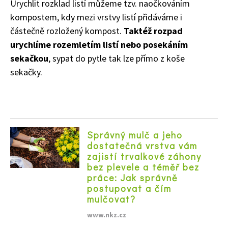
Urychlit rozklad listí můžeme tzv. naočkováním
kompostem, kdy mezi vrstvy listí přidáváme i
částečně rozložený kompost.
Taktéž rozpad
urychlíme rozemletím listí nebo posekáním
sekačkou
, sypat do pytle tak lze přímo z koše
sekačky.
74 Kč
Objednat >
Správný mulč a jeho
dostatečná vrstva vám
zajistí trvalkové záhony
bez plevele a téměř bez
práce: Jak správně
postupovat a čím
mulčovat?
www.nkz.cz