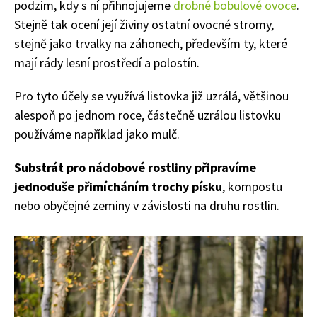
podzim, kdy s ní přihnojujeme
drobné bobulové ovoce
.
Stejně tak ocení její živiny ostatní ovocné stromy,
stejně jako trvalky na záhonech, především ty, které
mají rády lesní prostředí a polostín.
Pro tyto účely se využívá listovka již uzrálá, většinou
alespoň po jednom roce, částečně uzrálou listovku
používáme například jako mulč.
Substrát pro nádobové rostliny připravíme
jednoduše přimícháním trochy písku
, kompostu
nebo obyčejné zeminy v závislosti na druhu rostlin.
Naše krásná zahrada