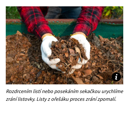
Rozdrcením listí nebo posekáním sekačkou urychlíme
zrání listovky. Listy z ořešáku proces zrání zpomalí.