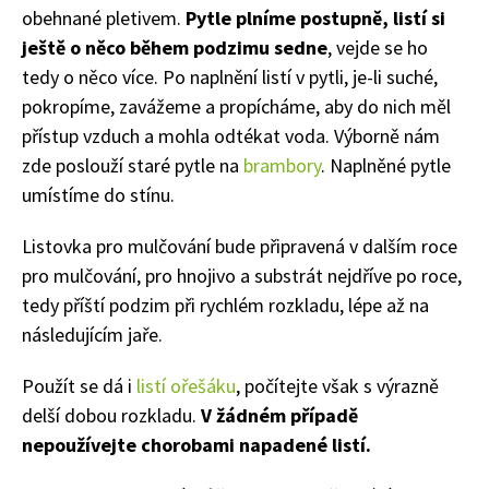
obehnané pletivem.
Pytle plníme postupně, listí si
65 Kč
ještě o něco během podzimu sedne
, vejde se ho
Objednat >
tedy o něco více. Po naplnění listí v pytli, je-li suché,
Naše krásná zahrada Speciál
pokropíme, zavážeme a propícháme, aby do nich měl
přístup vzduch a mohla odtékat voda. Výborně nám
zde poslouží staré pytle na
brambory
. Naplněné pytle
umístíme do stínu.
Listovka pro mulčování bude připravená v dalším roce
pro mulčování, pro hnojivo a substrát nejdříve po roce,
tedy příští podzim při rychlém rozkladu, lépe až na
následujícím jaře.
Použít se dá i
listí ořešáku
, počítejte však s výrazně
delší dobou rozkladu.
V žádném případě
nepoužívejte chorobami napadené listí.