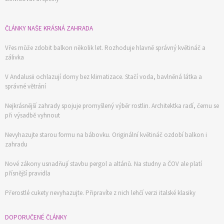
ČLÁNKY NAŠE KRÁSNÁ ZAHRADA
Vřes může zdobit balkon několik let. Rozhoduje hlavně správný květináč a
zálivka
V Andalusii ochlazují domy bez klimatizace. Stačí voda, bavlněná látka a
správné větrání
Nejkrásnější zahrady spojuje promyšlený výběr rostlin. Architektka radí, čemu se
při výsadbě vyhnout
Nevyhazujte starou formu na bábovku. Originální květináč ozdobí balkon i
zahradu
Nové zákony usnadňují stavbu pergol a altánů. Na studny a ČOV ale platí
přísnější pravidla
Přerostlé cukety nevyhazujte. Připravíte z nich lehčí verzi italské klasiky
DOPORUČENÉ ČLÁNKY