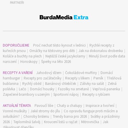
PARTNEŘI
DOPORUČUJEME
Proč nechat těsto kynout v lednici
|
Rychlé recepty z
kuřecích prsou
|
Omáčky na těstoviny pro děti
|
Jak na dokonalou drobenku
|
Koláče a buchty na plech
|
Nejtěžší české jazykolamy
|
Minulý život podle data
narození
|
Horoskopy
|
Šperky na léto 2026
RECEPTY A VAŘENÍ
Jahodový džem
|
Čokoládové muffiny
|
Domácí
hamburger
|
Recepty pro začátečníky
|
Recepty s lilkem
|
Perník
|
Třešňová
bublanina
|
Rychlý oběd
|
Banánový chlebíček
|
Zálivky na salát
|
Zelná
polévka
|
Lečo
|
Domácí housky
|
Fazolky na smetaně
|
Vepřová panenka
|
Zapečené brambory s uzeným
|
Sportovní nápoj
|
Recepty s rybízem
AKTUÁLNÍ TÉMATA
Pavoučí lilie
|
Chaty a chalupy
|
Inspirace a tvoření
|
Vonné muškáty
|
Jaké stromy do jílu
|
Co opravdu funguje proti mšicím a
sviluškám?
|
Choroby brslenu
|
Trendy barva pro 2026
|
Svátky a prázdniny
2026
|
Teplomilná šalvěj
|
Kroucení listů u rajčat
|
Mitrovnička
|
Jak
zlikvidovat dřepčíky