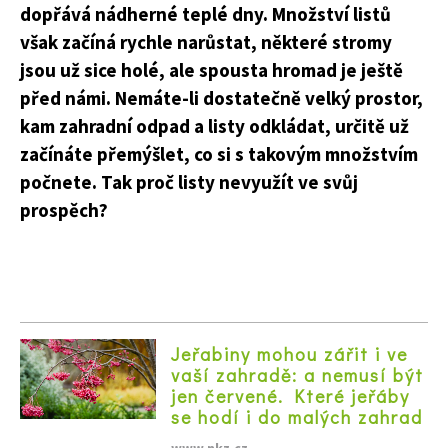
dopřává nádherné teplé dny. Množství listů
však začíná rychle narůstat, některé stromy
jsou už sice holé, ale spousta hromad je ještě
před námi. Nemáte-li dostatečně velký prostor,
kam zahradní odpad a listy odkládat, určitě už
začínáte přemýšlet, co si s takovým množstvím
počnete. Tak proč listy nevyužít ve svůj
prospěch?
Jeřabiny mohou zářit i ve
vaší zahradě: a nemusí být
jen červené. Které jeřáby
se hodí i do malých zahrad
www.nkz.cz