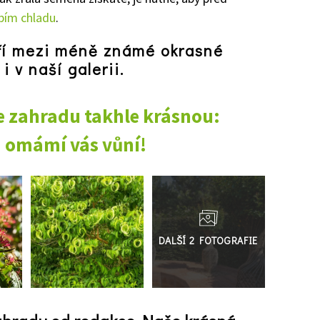
obím chladu
.
ří mezi méně známé okrasné
i v naší galerii.
e zahradu takhle krásnou:
 a omámí vás vůní!
Přejít
do
galerie