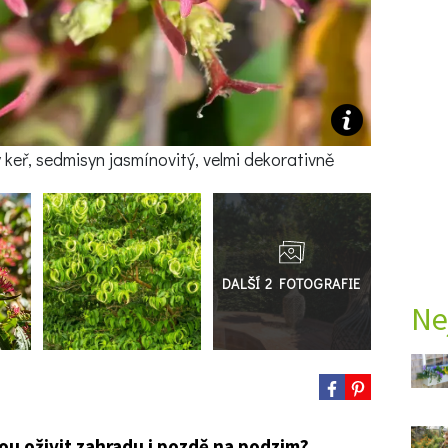
 keř, sedmisyn jasmínovitý, velmi dekorativně
Přejít
do
galerie
Ne
ou oživit zahradu i pozdě na podzim?