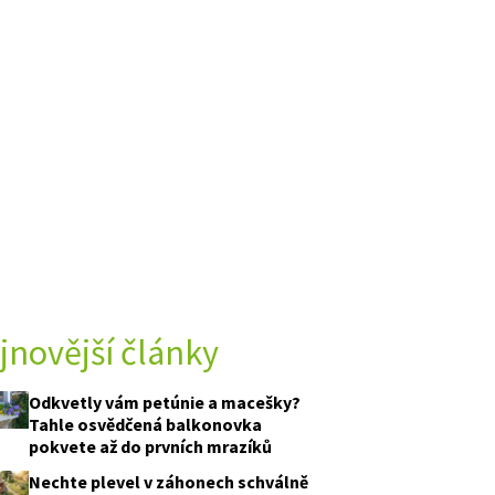
jnovější články
Odkvetly vám petúnie a macešky?
Tahle osvědčená balkonovka
pokvete až do prvních mrazíků
Nechte plevel v záhonech schválně