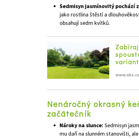
Sedmisyn jasmínovitý pochází z 
jako rostlina štěstí a dlouhověkos
obsahují sedm kvítků.
Zabíra
spoustu
varian
www.nkz.c
Nenáročný okrasný keř
začátečník
Nároky na slunce:
Sedmisyn jasmí
mu daří na slunném stanovišti, ale 