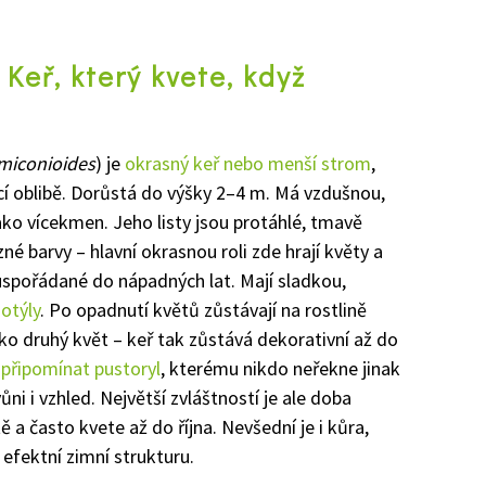
Keř, který kvete, když
miconioides
) je
okrasný keř nebo menší strom
,
ucí oblibě. Dorůstá do výšky 2–4 m. Má vzdušnou,
ako vícekmen. Jeho listy jsou protáhlé, tmavě
né barvy – hlavní okrasnou roli zde hrají květy a
 uspořádané do nápadných lat. Mají sladkou,
otýly
. Po opadnutí květů zůstávají na rostlině
ako druhý květ – keř tak zůstává dekorativní až do
n
připomínat pustoryl
, kterému nikdo neřekne jinak
i i vzhled. Největší zvláštností je ale doba
a často kvete až do října. Nevšední je i kůra,
 efektní zimní strukturu.