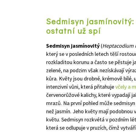
Sedmisyn jasmínovitý: 
ostatní už spí
Sedmisyn jasmínovitý
(
Heptacodium 
který se v posledních letech těší rosto
rozkladitou korunu a často se pěstuje j
zelené, na podzim však nezískávají výraz
kůra. Květy jsou drobné, krémově bílé,
intenzivní vůni, která přitahuje
včely a m
červenorůžové kalichy, které vypadají j
mrazů. Na první pohled může sedmisy
než jasmín. Jeho květy mají podobnou vůn
květu. Sedmisyn rozkvétá v pozdním létě 
která se odlupuje v pruzích, čímž vytváří