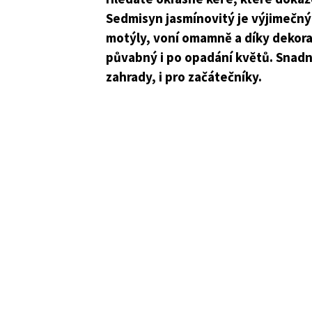
Sedmisyn jasmínovitý je výjimečný k
motýly, voní omamně a díky dekora
půvabný i po opadání květů. Snadn
zahrady, i pro začátečníky.