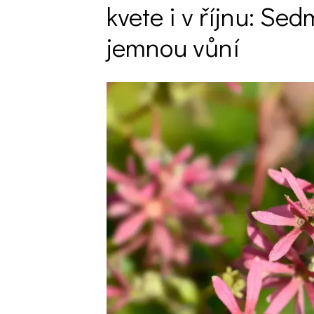
kvete i v říjnu: Se
Trvalky
jemnou vůní
Vodní rostliny
Růže
VIDEA
VOLN
Zahradn
Zelená
Domácí
Dekora
Zajíma