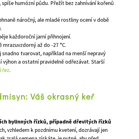
 spíše humózní půdu. Přežít bez zahnívání kořenů
ehnaně náročný, ale mladé rostliny ocení v době
.
ěje každoroční jarní přihnojení.
ě mrazuvzdorný až do -27 °C.
jej snadno tvarovat, například na menší nepravý
ší výhon a ostatní pravidelně odřezávat. Starší
 řez
.
misyn: Váš okrasný keř
ch bylinných řízků, případně dřevitých řízků
h, vzhledem k pozdnímu kvetení, dozrávají jen
ak zralá semena získáte, je nutné, aby před