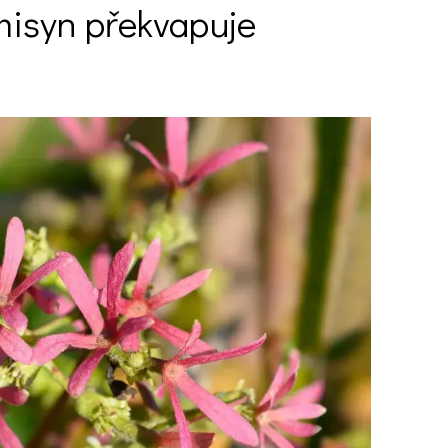
dmisyn překvapuje
Ý ČAS
SOUTĚŽTE O CENY
KVÍZY
í turistika
 domácnost
 mazlíčci
ce
vosti