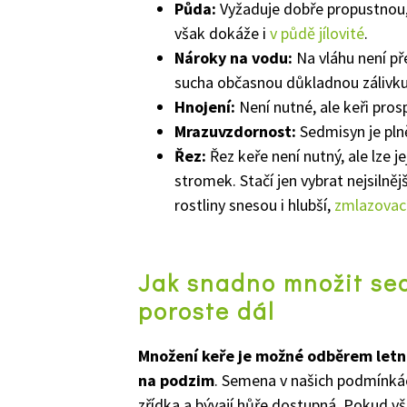
Půda:
Vyžaduje dobře propustnou,
však dokáže i
v půdě jílovité
.
Nároky na vodu:
Na vláhu není př
sucha občasnou důkladnou zálivku
Hnojení:
Není nutné, ale keři prosp
Mrazuvzdornost:
Sedmisyn je pln
Řez:
Řez keře není nutný, ale lze 
stromek. Stačí jen vybrat nejsilněj
rostliny snesou i hlubší,
zmlazovací
Jak snadno množit sed
poroste dál
Množení keře je možné odběrem letní
na podzim
. Semena v našich podmínkác
zřídka a bývají hůře dostupná. Pokud vš