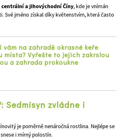
centrální a jihovýchodní Číny
, kde je vnímán
ti. Své jméno získal díky květenstvím, která často
jí vám na zahradě okrasné keře
 místa? Vyřešte to jejich zakrslou
tou a zahrada prokoukne
z
: Sedmisyn zvládne i
novitý je poměrně nenáročná rostlina. Nejlépe se
snese i mírný polostín.