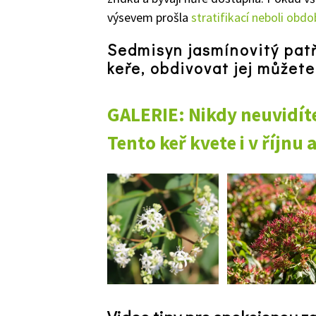
výsevem prošla
stratifikací neboli obd
Sedmisyn jasmínovitý pat
keře, obdivovat jej můžete 
GALERIE: Nikdy neuvidít
Tento keř kvete i v říjnu