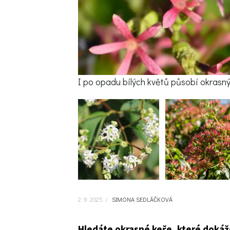
I po opadu bílých květů působí okrasný
2. 9. 2025
/
SIMONA SEDLÁČKOVÁ
Hledáte okrasné keře, které dokáž