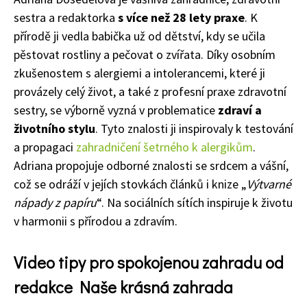
sestra a redaktorka
s více než 28 lety praxe
. K
přírodě ji vedla babička už od dětství, kdy se učila
pěstovat rostliny a pečovat o zvířata. Díky osobním
zkušenostem s alergiemi a intolerancemi, které ji
provázely celý život, a také z profesní praxe zdravotní
sestry, se výborně vyzná v problematice
zdraví a
životního stylu
. Tyto znalosti ji inspirovaly k testování
a propagaci
zahradničení šetrného k alergikům
.
Adriana propojuje odborné znalosti se srdcem a vášní,
což se odráží v jejích stovkách článků i knize „
Výtvarné
nápady z papíru
“. Na sociálních sítích inspiruje k životu
v harmonii s přírodou a zdravím.
Video tipy pro spokojenou zahradu od
redakce Naše krásná zahrada