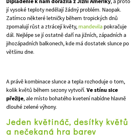
Dipladénie k nám dorazila z Jižní Ameriky
, a proto
jí vysoké teploty nedělají žádný problém. Naopak.
Zatímco některé letničky během tropických dnů
zpomalují růst a ztrácejí květy,
mandevila
pokračuje
dál. Nejlépe se jí ostatně daří na jižních, západních a
jihozápadních balkonech, kde má dostatek slunce po
většinu dne.
A právě kombinace slunce a tepla rozhoduje o tom,
kolik květů během sezony vytvoří.
Ve stínu sice
přežije
, ale místo bohatého kvetení nabídne hlavně
dlouhé zelené výhony.
Jeden květináč, desítky květů
a nečekaná hra barev