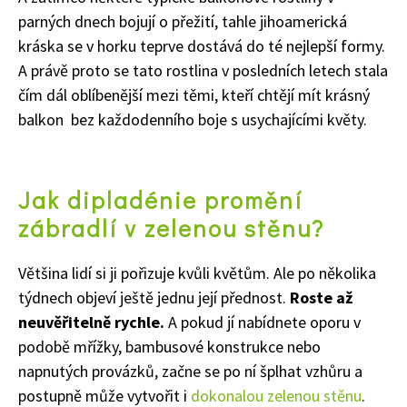
parných dnech bojují o přežití, tahle jihoamerická
kráska se v horku teprve dostává do té nejlepší formy.
A právě proto se tato rostlina v posledních letech stala
čím dál oblíbenější mezi těmi, kteří chtějí mít krásný
balkon bez každodenního boje s usychajícími květy.
Jak dipladénie promění
zábradlí v zelenou stěnu?
Většina lidí si ji pořizuje kvůli květům. Ale po několika
týdnech objeví ještě jednu její přednost.
Roste až
neuvěřitelně rychle.
A pokud jí nabídnete oporu v
podobě mřížky, bambusové konstrukce nebo
napnutých provázků, začne se po ní šplhat vzhůru a
postupně může vytvořit i
dokonalou zelenou stěnu
.