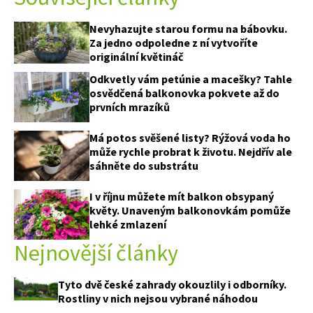
Nevyhazujte starou formu na bábovku.
Za jedno odpoledne z ní vytvoříte
originální květináč
Odkvetly vám petúnie a macešky? Tahle
osvědčená balkonovka pokvete až do
prvních mrazíků
Má potos svěšené listy? Rýžová voda ho
může rychle probrat k životu. Nejdřív ale
sáhněte do substrátu
I v říjnu můžete mít balkon obsypaný
květy. Unaveným balkonovkám pomůže
lehké zmlazení
Nejnovější články
Tyto dvě české zahrady okouzlily i odborníky.
Rostliny v nich nejsou vybrané náhodou