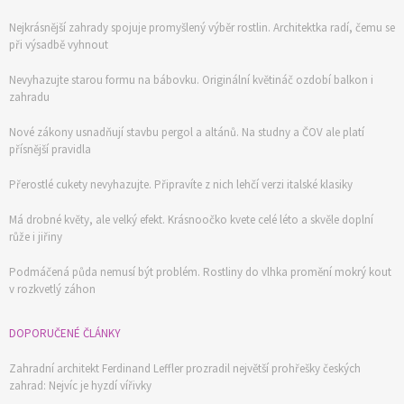
Nejkrásnější zahrady spojuje promyšlený výběr rostlin. Architektka radí, čemu se
při výsadbě vyhnout
Nevyhazujte starou formu na bábovku. Originální květináč ozdobí balkon i
zahradu
Nové zákony usnadňují stavbu pergol a altánů. Na studny a ČOV ale platí
přísnější pravidla
Přerostlé cukety nevyhazujte. Připravíte z nich lehčí verzi italské klasiky
Má drobné květy, ale velký efekt. Krásnoočko kvete celé léto a skvěle doplní
růže i jiřiny
Podmáčená půda nemusí být problém. Rostliny do vlhka promění mokrý kout
v rozkvetlý záhon
DOPORUČENÉ ČLÁNKY
Zahradní architekt Ferdinand Leffler prozradil největší prohřešky českých
zahrad: Nejvíc je hyzdí vířivky