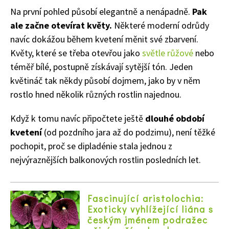
Na první pohled působí elegantně a nenápadně.
Pak
ale začne otevírat květy.
Některé moderní odrůdy
navíc dokážou během kvetení měnit své zbarvení.
Květy, které se třeba otevřou jako
světle růžové
nebo
téměř bílé, postupně získávají sytější tón. Jeden
květináč tak někdy působí dojmem, jako by v něm
rostlo hned několik různých rostlin najednou.
Když k tomu navíc připočtete ještě
dlouhé období
kvetení
(od pozdního jara až do podzimu), není těžké
pochopit, proč se dipladénie stala jednou z
nejvýraznějších balkonových rostlin posledních let.
Fascinující aristolochia:
Exoticky vyhlížející liána s
českým jménem podražec