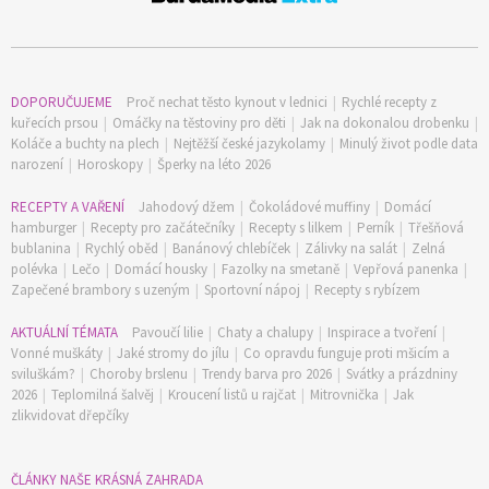
DOPORUČUJEME
Proč nechat těsto kynout v lednici
|
Rychlé recepty z
kuřecích prsou
|
Omáčky na těstoviny pro děti
|
Jak na dokonalou drobenku
|
Koláče a buchty na plech
|
Nejtěžší české jazykolamy
|
Minulý život podle data
narození
|
Horoskopy
|
Šperky na léto 2026
RECEPTY A VAŘENÍ
Jahodový džem
|
Čokoládové muffiny
|
Domácí
hamburger
|
Recepty pro začátečníky
|
Recepty s lilkem
|
Perník
|
Třešňová
bublanina
|
Rychlý oběd
|
Banánový chlebíček
|
Zálivky na salát
|
Zelná
polévka
|
Lečo
|
Domácí housky
|
Fazolky na smetaně
|
Vepřová panenka
|
Zapečené brambory s uzeným
|
Sportovní nápoj
|
Recepty s rybízem
AKTUÁLNÍ TÉMATA
Pavoučí lilie
|
Chaty a chalupy
|
Inspirace a tvoření
|
Vonné muškáty
|
Jaké stromy do jílu
|
Co opravdu funguje proti mšicím a
sviluškám?
|
Choroby brslenu
|
Trendy barva pro 2026
|
Svátky a prázdniny
2026
|
Teplomilná šalvěj
|
Kroucení listů u rajčat
|
Mitrovnička
|
Jak
zlikvidovat dřepčíky
ČLÁNKY NAŠE KRÁSNÁ ZAHRADA