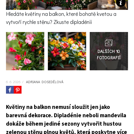
KVÍZY A TESTY
Hledáte květiny na balkon, které bohatě kvetou a
vytvoří rychle stěnu? Zkuste dipladénii
Přejít
do
galerie
6. 6. 2026
/
ADRIANA DOSEDĚLOVÁ
Květiny na balkon nemusí sloužit jen jako
barevná dekorace. Dipladénie neboli mandevila
dokáže během jediné sezony vytvořit hustou
zelenou stěnu plnou květů, která poskytne více