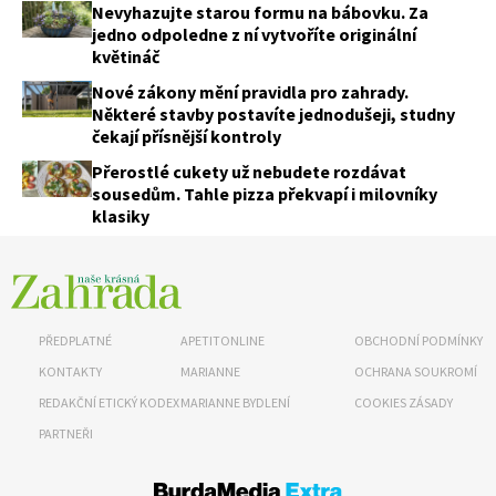
Nevyhazujte starou formu na bábovku. Za
jedno odpoledne z ní vytvoříte originální
květináč
Nové zákony mění pravidla pro zahrady.
Některé stavby postavíte jednodušeji, studny
čekají přísnější kontroly
Přerostlé cukety už nebudete rozdávat
sousedům. Tahle pizza překvapí i milovníky
klasiky
PŘEDPLATNÉ
APETITONLINE
OBCHODNÍ PODMÍNKY
KONTAKTY
MARIANNE
OCHRANA SOUKROMÍ
REDAKČNÍ ETICKÝ KODEX
MARIANNE BYDLENÍ
COOKIES ZÁSADY
PARTNEŘI