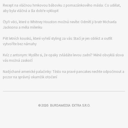
Recept na vláčnou hrnkovou bábovku z pomazánkového másla: Co udělat,
aby byla vláčná a šla dobře vyklopit
Čtyři věci, které o Whitney Houston možná nevíte: Odmítl ji bratr Michaela
Jacksona a měla milenku
Pět letních kousků, které vyřeší styling za vás: Stačí je jen obléct a outfit
vytvoříte bez námahy
Kvíz z antonym: Myslíte si, že opaky zvládáte levou zadní? Méně obvyklá slova
vás možná zaskočí
Nadýchané americké palačinky: Těsto na pravé pancakes nechte odpočinout a
pozor na správný okamžik otočení
© 2026
BURDAMEDIA EXTRA S.R.O.