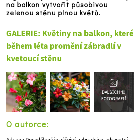
na balkon vytvořit působivou
zelenou stěnu plnou květů.
GALERIE: Květiny na balkon, které
během léta promění zábradlí v
kvetoucí stěnu
Přejít
do
galerie
O autorce:
Adriana Dosedělová je vášnivá zahradnice, zdravotní