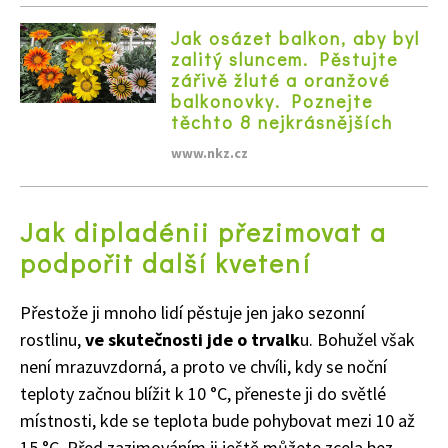
Jak osázet balkon, aby byl
zalitý sluncem. Pěstujte
zářivě žluté a oranžové
balkonovky. Poznejte
těchto 8 nejkrásnějších
www.nkz.cz
Jak dipladénii přezimovat a
65 Kč
podpořit další kvetení
Objednat >
Naše krásná zahrada Speciál
Přestože ji mnoho lidí pěstuje jen jako sezonní
rostlinu,
ve skutečnosti jde o trvalk
u. Bohužel však
není mrazuvzdorná, a proto ve chvíli, kdy se noční
teploty začnou blížit k 10 °C, přeneste ji do světlé
místnosti, kde se teplota bude pohybovat mezi 10 až
15 °C. Před zazimováním ji ještě můžete zcela bez