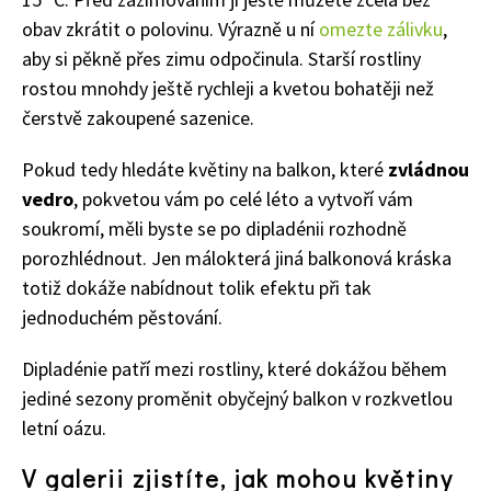
obav zkrátit o polovinu. Výrazně u ní
omezte zálivku
,
aby si pěkně přes zimu odpočinula. Starší rostliny
rostou mnohdy ještě rychleji a kvetou bohatěji než
čerstvě zakoupené sazenice.
Pokud tedy hledáte květiny na balkon, které
zvládnou
vedro
, pokvetou vám po celé léto a vytvoří vám
soukromí, měli byste se po dipladénii rozhodně
porozhlédnout. Jen málokterá jiná balkonová kráska
totiž dokáže nabídnout tolik efektu při tak
jednoduchém pěstování.
Dipladénie patří mezi rostliny, které dokážou během
74 Kč
jediné sezony proměnit obyčejný balkon v rozkvetlou
Objednat >
letní oázu.
V galerii zjistíte, jak mohou květiny