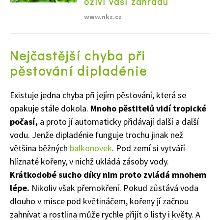
oživí vaší zahradu
www.nkz.cz
Nejčastější chyba při
pěstování dipladénie
Existuje jedna chyba při jejím pěstování, která se
opakuje stále dokola.
Mnoho pěstitelů vidí tropické
počasí,
a proto jí automaticky přidávají další a další
vodu. Jenže dipladénie funguje trochu jinak než
většina běžných
balkonovek
. Pod zemí si vytváří
hlíznaté kořeny, v nichž ukládá zásoby vody.
Krátkodobé sucho díky nim proto zvládá mnohem
lépe.
Nikoliv však přemokření. Pokud zůstává voda
dlouho v misce pod květináčem, kořeny jí začnou
zahnívat a rostlina může rychle přijít o listy i květy. A