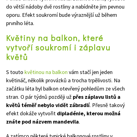
do větší nádoby dvě rostliny a nabídněte jim pevnou
oporu. Efekt soukromí bude výraznější už během
prvního léta.
Květiny na balkon, které
vytvoří soukromí i záplavu
květů
S touto
květinou na balkon
vám stačí jen jeden
květináč, několik provázků a trocha trpělivosti. Na
začátku léta byl balkon otevřený pohledům ze všech
stran. O pár týdnů později už
přes záplavu listů a
květů téměř nebylo vidět zábradlí
. Přesně takový
efekt dokáže vytvořit
dipladénie, kterou možná
znáte pod názvem mandevila
.
A zatímco některé typické balkonové rostliny v