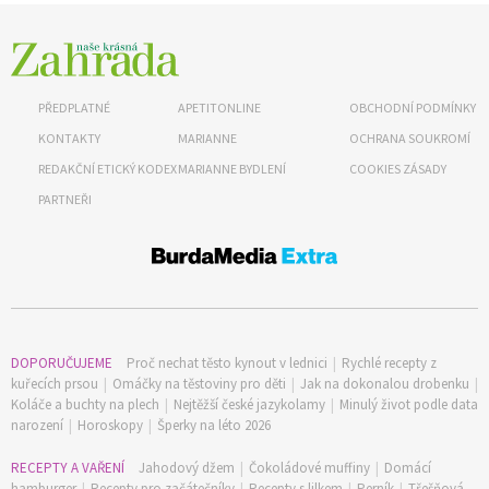
PŘEDPLATNÉ
APETITONLINE
OBCHODNÍ PODMÍNKY
KONTAKTY
MARIANNE
OCHRANA SOUKROMÍ
REDAKČNÍ ETICKÝ KODEX
MARIANNE BYDLENÍ
COOKIES ZÁSADY
PARTNEŘI
DOPORUČUJEME
Proč nechat těsto kynout v lednici
|
Rychlé recepty z
kuřecích prsou
|
Omáčky na těstoviny pro děti
|
Jak na dokonalou drobenku
|
Koláče a buchty na plech
|
Nejtěžší české jazykolamy
|
Minulý život podle data
narození
|
Horoskopy
|
Šperky na léto 2026
RECEPTY A VAŘENÍ
Jahodový džem
|
Čokoládové muffiny
|
Domácí
hamburger
|
Recepty pro začátečníky
|
Recepty s lilkem
|
Perník
|
Třešňová