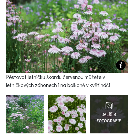
KVÍZY A TESTY
Pěstovat letničku škardu červenou můžete v
letničkových záhonech i na balkoně v květináči
Přejít
do
galerie