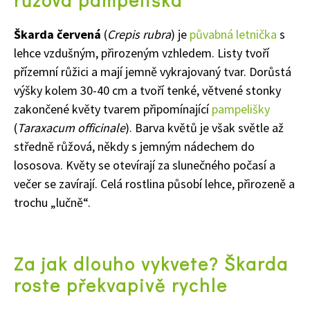
růžová pampeliška
Škarda červená
(
Crepis rubra
) je
půvabná letnička
s
lehce vzdušným, přirozeným vzhledem. Listy tvoří
přízemní růžici a mají jemně vykrajovaný tvar. Dorůstá
výšky kolem 30-40 cm a tvoří tenké, větvené stonky
zakončené květy
tvarem připomínající
pampelišky
(
Taraxacum officinale
). Barva květů je však světle až
středně růžová, někdy s jemným nádechem do
lososova. Květy se otevírají za slunečného počasí a
večer se zavírají. Celá rostlina působí lehce, přirozeně a
trochu „lučně“.
Za jak dlouho vykvete? Škarda
roste překvapivě rychle