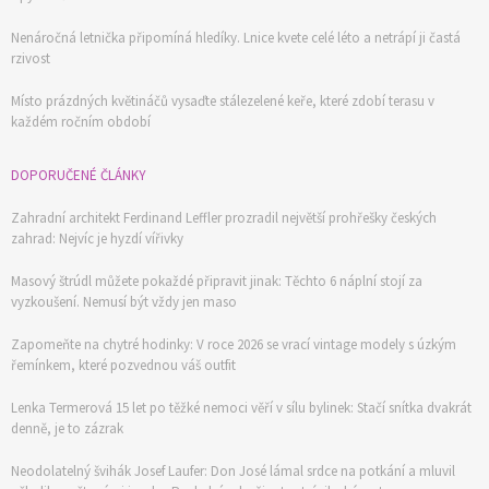
Nenáročná letnička připomíná hledíky. Lnice kvete celé léto a netrápí ji častá
rzivost
Místo prázdných květináčů vysaďte stálezelené keře, které zdobí terasu v
každém ročním období
DOPORUČENÉ ČLÁNKY
Zahradní architekt Ferdinand Leffler prozradil největší prohřešky českých
zahrad: Nejvíc je hyzdí vířivky
Masový štrúdl můžete pokaždé připravit jinak: Těchto 6 náplní stojí za
vyzkoušení. Nemusí být vždy jen maso
Zapomeňte na chytré hodinky: V roce 2026 se vrací vintage modely s úzkým
řemínkem, které pozvednou váš outfit
Lenka Termerová 15 let po těžké nemoci věří v sílu bylinek: Stačí snítka dvakrát
denně, je to zázrak
Neodolatelný švihák Josef Laufer: Don José lámal srdce na potkání a mluvil