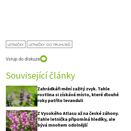
LETNIČKY
LETNIČKY DO TRUHLÍKŮ
Vstup do diskuze
Související články
Zahrádkáři mění zažitý zvyk. Tahle
rostlina si získává místo, které dlouhé
roky patřilo levanduli
Z Vysokého Atlasu až na české záhony.
Tahle letnička připomíná hledíky, ale
bývá mnohem odolnější