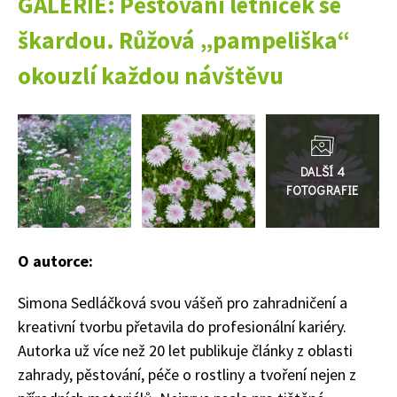
GALERIE: Pěstování letniček se
škardou. Růžová „pampeliška“
okouzlí každou návštěvu
Přejít
do
galerie
74 Kč
Objednat >
O autorce:
Simona Sedláčková svou vášeň pro zahradničení a
kreativní tvorbu přetavila do profesionální kariéry.
Autorka už více než 20 let publikuje články z oblasti
zahrady, pěstování, péče o rostliny a tvoření nejen z