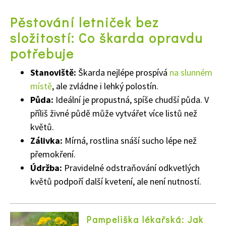
Pěstování letniček bez
složitostí: Co škarda opravdu
potřebuje
Stanoviště:
Škarda nejlépe prospívá
na slunném
místě
, ale zvládne i lehký polostín.
Půda:
Ideální je propustná, spíše chudší půda. V
příliš živné půdě může vytvářet více listů než
květů.
Zálivka:
Mírná, rostlina snáší sucho lépe než
přemokření.
Údržba:
Pravidelné odstraňování odkvetlých
květů podpoří další kvetení, ale není nutností.
Pampeliška lékařská: Jak