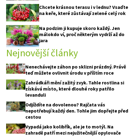
Chcete krásnou terasu i v lednu? Vsaďte
na keře, které zůstávají zelené celý rok
Na podzim ji kupuje skoro každý. Jen
málokdo ví, proč některým vydrží až do
jara
Nejnovější články
Nenechávejte záhon po sklizni prázdný. Právě
teď můžete ovlivnit úrodu v příštím roce
Zahrádkáři mění zažitý zvyk. Tahle rostlina si
získává místo, které dlouhé roky patřilo
levanduli
Odjíždíte na dovolenou? Rajčata vás
nepotřebují každý den. Tohle jim dopřejte před
cestou
Vypadá jako kolibřík, ale je to motýl. Na
zahradě patří mezi nejužitečnější opylovače