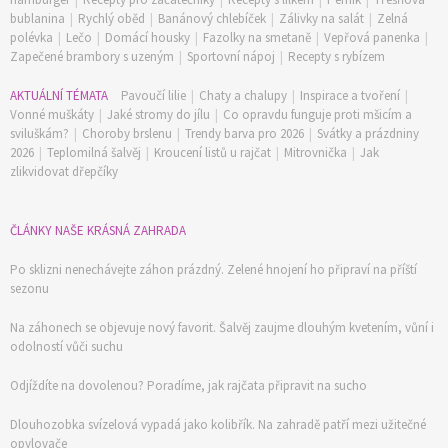
bublanina
|
Rychlý oběd
|
Banánový chlebíček
|
Zálivky na salát
|
Zelná
polévka
|
Lečo
|
Domácí housky
|
Fazolky na smetaně
|
Vepřová panenka
|
Zapečené brambory s uzeným
|
Sportovní nápoj
|
Recepty s rybízem
AKTUÁLNÍ TÉMATA
Pavoučí lilie
|
Chaty a chalupy
|
Inspirace a tvoření
|
Vonné muškáty
|
Jaké stromy do jílu
|
Co opravdu funguje proti mšicím a
sviluškám?
|
Choroby brslenu
|
Trendy barva pro 2026
|
Svátky a prázdniny
2026
|
Teplomilná šalvěj
|
Kroucení listů u rajčat
|
Mitrovnička
|
Jak
zlikvidovat dřepčíky
ČLÁNKY NAŠE KRÁSNÁ ZAHRADA
Po sklizni nenechávejte záhon prázdný. Zelené hnojení ho připraví na příští
sezonu
Na záhonech se objevuje nový favorit. Šalvěj zaujme dlouhým kvetením, vůní i
odolností vůči suchu
Odjíždíte na dovolenou? Poradíme, jak rajčata připravit na sucho
Dlouhozobka svízelová vypadá jako kolibřík. Na zahradě patří mezi užitečné
opylovače