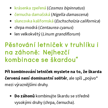
krásenka zpeřená
(
Cosmos bipinnatus
)
Naše krásná zahrada
černucha damašská
(
Nigella damascena
)
sluncovka kalifornská
(
Eschscholzia californica
)
chrpa modrá (
Centaurea cyanus
)
len velkokvětý (
Linum grandiflorum
)
Pěstování letniček v truhlíku i
na záhoně: Nejhezčí
kombinace se škardou“
Při kombinování letniček myslete na to, že škarda
červená není dominantní solitér
, ale spíš „pojivo“
mezi výraznějšími druhy.
Do záhonů
kombinujte škardu se středně
vysokými druhy (chrpa, černucha).