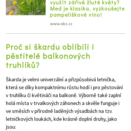
využít zářivě žluté květy?
Med je klasika, vyzkoušejte
pampeliškové víno!
www.nkz.cz
Proč si škardu oblíbili i
pěstitelé balkonových
truhlíků?
Škarda je
velmi univerzální a přizpůsobivá letnička
,
která se díky kompaktnímu růstu hodí i pro pěstování
v truhlíku či květináči na balkoně. Výborně také zaplní
holá místa v trvalkových záhonech a
skvěle funguje i
ve směsích
v přírodně laděných výsadbách na tzv.
letničkových loukách, kde krásně doplní druhy, jako
jsou: