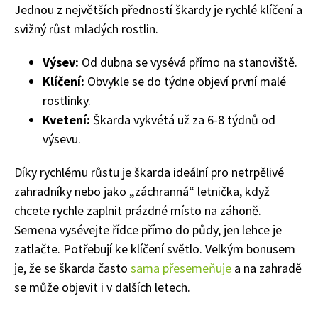
Jednou z největších předností škardy je r
ychlé klíčení a
svižný růst mladých rostlin.
Výsev:
Od dubna se vysévá přímo na stanoviště.
Klíčení:
Obvykle se do týdne objeví první malé
rostlinky.
Kvetení:
Škarda vykvétá už za 6-8 týdnů od
výsevu.
Díky rychlému růstu je škarda ideální pro netrpělivé
zahradníky nebo jako „záchranná“ letnička, když
chcete rychle zaplnit prázdné místo na záhoně.
Semena vysévejte řídce přímo do půdy, jen lehce je
zatlačte. Potřebují ke klíčení světlo. Velkým bonusem
je, že se škarda často
sama přesemeňuje
a na zahradě
se může objevit i v dalších letech.