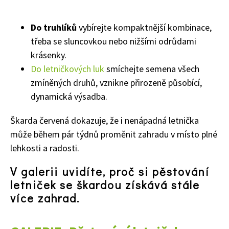
Do truhlíků
vybírejte kompaktnější kombinace,
třeba se sluncovkou nebo nižšími odrůdami
krásenky.
65 Kč
Do letničkových luk
smíchejte semena všech
Objednat >
zmíněných druhů, vznikne přirozeně působící,
Naše krásná zahrada Speciál
dynamická výsadba.
Škarda červená dokazuje, že i nenápadná letnička
může během pár týdnů proměnit zahradu v místo plné
lehkosti a radosti.
V galerii uvidíte, proč si pěstování
letniček se škardou získává stále
více zahrad.