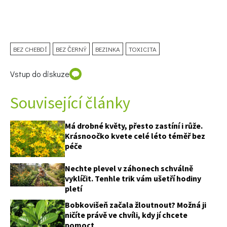
BEZ CHEBDÍ
BEZ ČERNÝ
BEZINKA
TOXICITA
Vstup do diskuze
Související články
Má drobné květy, přesto zastíní i růže.
Krásnoočko kvete celé léto téměř bez
péče
Nechte plevel v záhonech schválně
vyklíčit. Tenhle trik vám ušetří hodiny
pletí
Bobkovišeň začala žloutnout? Možná ji
ničíte právě ve chvíli, kdy jí chcete
pomoct