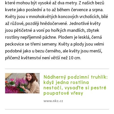
které mohou být vysoké až dva metry. Z našich bezů
kvete jako poslední a to až během července a srpna.
Květy jsou v mnohokvětých koncových vrcholících, bílé
až růžové, později hnědočervené. Jednotlivé květy
jsou pětičetné a voní po hořkých mandlích, zbytek
rostliny nepříjemně páchne. Plodem je lesklá, černá
peckovice se třemi semeny. Květy a plody jsou velmi
podobné jako u bezu černého, ale květy jsou menší,
přičemž květenství není větší než 10 cm.
Nádherný podzimní truhlík:
když jedna rostlina
nestačí, vysaďte si pestré
poupatové vřesy
www.nkz.cz