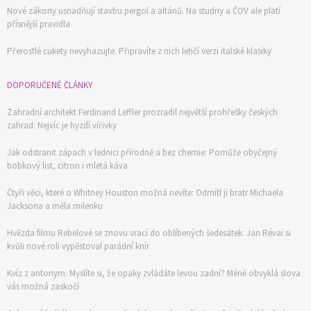
Nové zákony usnadňují stavbu pergol a altánů. Na studny a ČOV ale platí
přísnější pravidla
Přerostlé cukety nevyhazujte. Připravíte z nich lehčí verzi italské klasiky
DOPORUČENÉ ČLÁNKY
Zahradní architekt Ferdinand Leffler prozradil největší prohřešky českých
zahrad: Nejvíc je hyzdí vířivky
Jak odstranit zápach v lednici přírodně a bez chemie: Pomůže obyčejný
bobkový list, citron i mletá káva
Čtyři věci, které o Whitney Houston možná nevíte: Odmítl ji bratr Michaela
Jacksona a měla milenku
Hvězda filmu Rebelové se znovu vrací do oblíbených šedesátek: Jan Révai si
kvůli nové roli vypěstoval parádní knír
Kvíz z antonym: Myslíte si, že opaky zvládáte levou zadní? Méně obvyklá slova
vás možná zaskočí