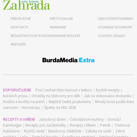
PŘEDPLATNÉ
APETITONLINE
OBCHODNÍ PODMÍNKY
KONTAKTY
MARIANNE
OCHRANA SOUKROMÍ
REDAKČNÍ ETICKÝ KODEX
MARIANNE BYDLENÍ
COOKIES ZÁSADY
PARTNEŘI
DOPORUČUJEME
Proč nechat těsto kynout v lednici
|
Rychlé recepty z
kuřecích prsou
|
Omáčky na těstoviny pro děti
|
Jak na dokonalou drobenku
|
Koláče a buchty na plech
|
Nejtěžší české jazykolamy
|
Minulý život podle data
narození
|
Horoskopy
|
Šperky na léto 2026
RECEPTY A VAŘENÍ
Jahodový džem
|
Čokoládové muffiny
|
Domácí
hamburger
|
Recepty pro začátečníky
|
Recepty s lilkem
|
Perník
|
Třešňová
bublanina
|
Rychlý oběd
|
Banánový chlebíček
|
Zálivky na salát
|
Zelná
polévka
|
Lečo
|
Domácí housky
|
Fazolky na smetaně
|
Vepřová panenka
|