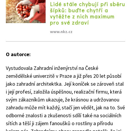
Lidé stále chybují při sběru
šípků: buďte chytří a
vytěžte z nich maximum
pro své zdraví
www.nkz.cz
65 Kč
Objednat >
Naše krásná zahrada Speciál
O autorce:
Vystudovala Zahradní inženýrství na České
zemědělské univerzitě v Praze a již přes 20 let působí
jako zahradní architektka. Její koníček se zároveň stal
i její profesí, založila úspěšnou, realizační firmu, která
svým zákazníkům ukazuje, že krásnou a udržovanou
zahradu může mít každý, stačí jen vědět, jak na to. Své
odborné znalosti a zkušenosti sdílí také na sociálních
sítích a těší ji zájem fanoušků o rostliny a přírodu