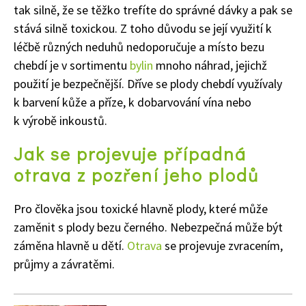
tak silně, že se těžko trefíte do správné dávky a pak se
Naše krásná zahrada
stává silně toxickou. Z toho důvodu se její využití k
léčbě různých neduhů nedoporučuje a místo bezu
chebdí je v sortimentu
bylin
mnoho náhrad, jejichž
použití je bezpečnější. Dříve se plody chebdí využívaly
k barvení kůže a příze, k dobarvování vína nebo
k výrobě inkoustů.
Jak se projevuje případná
otrava z pozření jeho plodů
Pro člověka jsou toxické hlavně plody, které může
zaměnit s plody bezu černého. Nebezpečná může být
záměna hlavně u dětí.
Otrava
se projevuje zvracením,
průjmy a závratěmi.