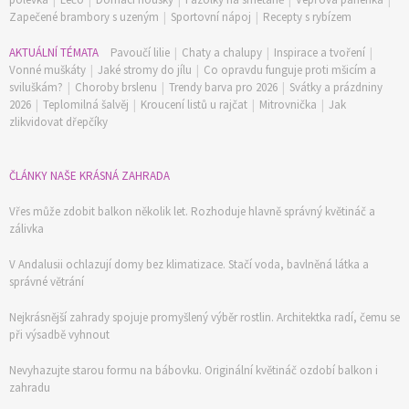
Zapečené brambory s uzeným
|
Sportovní nápoj
|
Recepty s rybízem
AKTUÁLNÍ TÉMATA
Pavoučí lilie
|
Chaty a chalupy
|
Inspirace a tvoření
|
Vonné muškáty
|
Jaké stromy do jílu
|
Co opravdu funguje proti mšicím a
sviluškám?
|
Choroby brslenu
|
Trendy barva pro 2026
|
Svátky a prázdniny
2026
|
Teplomilná šalvěj
|
Kroucení listů u rajčat
|
Mitrovnička
|
Jak
zlikvidovat dřepčíky
ČLÁNKY NAŠE KRÁSNÁ ZAHRADA
Vřes může zdobit balkon několik let. Rozhoduje hlavně správný květináč a
zálivka
V Andalusii ochlazují domy bez klimatizace. Stačí voda, bavlněná látka a
správné větrání
Nejkrásnější zahrady spojuje promyšlený výběr rostlin. Architektka radí, čemu se
při výsadbě vyhnout
Nevyhazujte starou formu na bábovku. Originální květináč ozdobí balkon i
zahradu