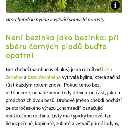
Bez chebdí je bylina a vytváří souvislé porosty
Není bezinka jako bezinka: při
sběru černých plodů buďte
opatrní
Bez chebdí (Sambucus ebulus) je na rozdíl od
bezu
černého
a
bezu červeného
vytrvalá bylina, která začíná
růst každým rokem znovu. Pokud tento bez,
ustřihneme, nenalezneme tedy dřevnatou část, jako u
předchozích dvou bezů. Druhové jméno chebdí pochází
ze staročeského výrazu „chamradí“ označující
neužitečnou rostlinu. Listy má typicky bezové, tzn.
lichozpeřené, kopinaté, zubaté a vytváří přímé lodyhy,