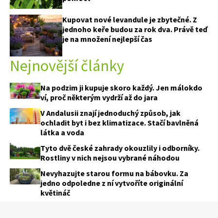
Kupovat nové levandule je zbytečné. Z
jednoho keře budou za rok dva. Právě teď
je na množení nejlepší čas
Nejnovější články
Na podzim ji kupuje skoro každý. Jen málokdo
ví, proč některým vydrží až do jara
V Andalusii znají jednoduchý způsob, jak
ochladit byt i bez klimatizace. Stačí bavlněná
látka a voda
Tyto dvě české zahrady okouzlily i odborníky.
Rostliny v nich nejsou vybrané náhodou
Nevyhazujte starou formu na bábovku. Za
jedno odpoledne z ní vytvoříte originální
květináč