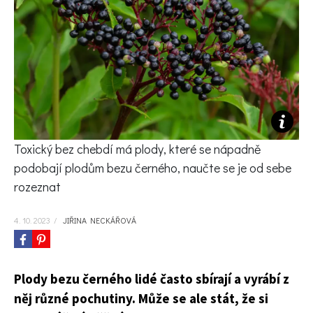
KVÍZY A TESTY
Toxický bez chebdí má plody, které se nápadně
podobají plodům bezu černého, naučte se je od sebe
rozeznat
4. 10. 2023
/
JIŘINA NECKÁŘOVÁ
Plody bezu černého lidé často sbírají a vyrábí z
něj různé pochutiny. Může se ale stát, že si