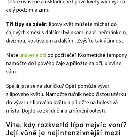
Dobře usušené a uskladněné lipové květy vám vydrží
celý podzim a zimu.
Tři tipy na závěr:
lipový květ můžete míchat do
čajových směsí s dalšími bylinkami např. heřmánkem,
diviznou, kostivalem a dalšími. Zvýšíte tak účinnost.
Máte
unavené oči
od počítače? Kosmetické tampony
namočte do lipového čaje a přiložte na oči, uleví se
vám.
65 Kč
Spálili jste se na sluníčku? Opět pomůže vývar
Objednat >
z lipového květu. Namočte ručník nebo čistou utěrku
Naše krásná zahrada Speciál
do vývaru z lipového květu a přiložte na bolestivá
místa. Dojde ke zklidnění a zmírnění bolesti.
Víte, kdy rozkvetlá lípa nejvíc voní?
Její vůně je nejintenzivnější mezi