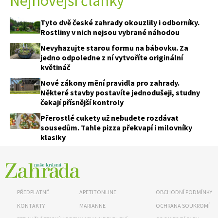
Nejnovější články
Tyto dvě české zahrady okouzlily i odborníky.
Rostliny v nich nejsou vybrané náhodou
Nevyhazujte starou formu na bábovku. Za
jedno odpoledne z ní vytvoříte originální
květináč
Nové zákony mění pravidla pro zahrady.
Některé stavby postavíte jednodušeji, studny
čekají přísnější kontroly
Přerostlé cukety už nebudete rozdávat
sousedům. Tahle pizza překvapí i milovníky
klasiky
PŘEDPLATNÉ
APETITONLINE
OBCHODNÍ PODMÍNKY
KONTAKTY
MARIANNE
OCHRANA SOUKROMÍ