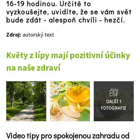
16-19 hodinou. Určitě to
vyzkoušejte, uvidíte, že se vám svět
bude zdát - alespoň chvíli - hezčí.
Zdroj:
autorský text
Květy z lípy mají pozitivní účinky
na naše zdraví
Přejít
do
galerie
74 Kč
Objednat >
Video tipy pro spokojenou zahradu od