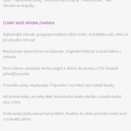
2026
|
Teplomilná šalvěj
|
Kroucení listů u rajčat
|
Mitrovnička
|
Jak
zlikvidovat dřepčíky
ČLÁNKY NAŠE KRÁSNÁ ZAHRADA
Nejkrásnější zahrady spojuje promyšlený výběr rostlin. Architektka radí, čemu se
při výsadbě vyhnout
Nevyhazujte starou formu na bábovku. Originální květináč ozdobí balkon i
zahradu
Nové zákony usnadňují stavbu pergol a altánů. Na studny a ČOV ale platí
přísnější pravidla
Přerostlé cukety nevyhazujte. Připravíte z nich lehčí verzi italské klasiky
Má drobné květy, ale velký efekt. Krásnoočko kvete celé léto a skvěle doplní
růže i jiřiny
Podmáčená půda nemusí být problém. Rostliny do vlhka promění mokrý kout
v rozkvetlý záhon