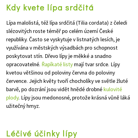
Kdy kvete lípa srdčitá
Lípa malolistá, též lípa srdčitá (Tilia cordata) z čeledi
slézovitých roste téměř po celém území České
republiky. Často se vyskytuje v listnatých lesích, je
využívána v městských výsadbách pro schopnost
poskytovat stín. Dřevo lípy je měkké a snadno
opracovatelné.
Řapíkaté listy
mají tvar srdce. Lípy
kvetou většinou od poloviny června do poloviny
července. Jejich květy tvoří chocholíky ve světle žluté
barvě, po dozrání jsou vidět hnědé drobné
kulovité
plody
. Lípy jsou medonosné, protože krásná vůně láká
užitečný hmyz.
Léčivé účinky lípy