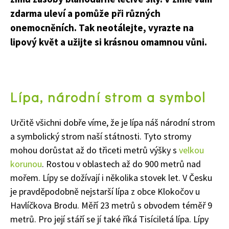
zdarma uleví a pomůže při různých
onemocněních. Tak neotálejte, vyrazte na
lipový květ a užijte si krásnou omamnou vůni.
Lípa, národní strom a symbol
Určitě všichni dobře víme, že je lípa náš národní strom
a symbolický strom naší státnosti. Tyto stromy
mohou dorůstat až do třiceti metrů výšky s
velkou
korunou
. Rostou v oblastech až do 900 metrů nad
mořem. Lípy se dožívají i několika stovek let. V Česku
je pravděpodobně nejstarší lípa z obce Klokočov u
Havlíčkova Brodu. Měří 23 metrů s obvodem téměř 9
metrů. Pro její stáří se jí také říká Tisíciletá lípa. Lípy