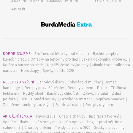
REDAKČNÍ ETICKÝ KODEX
MARIANNE BYDLENÍ
COOKIES ZÁSADY
PARTNEŘI
DOPORUČUJEME
Proč nechat těsto kynout v lednici
|
Rychlé recepty z
kuřecích prsou
|
Omáčky na těstoviny pro děti
|
Jak na dokonalou drobenku
|
Koláče a buchty na plech
|
Nejtěžší české jazykolamy
|
Minulý život podle data
narození
|
Horoskopy
|
Šperky na léto 2026
RECEPTY A VAŘENÍ
Jahodový džem
|
Čokoládové muffiny
|
Domácí
hamburger
|
Recepty pro začátečníky
|
Recepty s lilkem
|
Perník
|
Třešňová
bublanina
|
Rychlý oběd
|
Banánový chlebíček
|
Zálivky na salát
|
Zelná
polévka
|
Lečo
|
Domácí housky
|
Fazolky na smetaně
|
Vepřová panenka
|
Zapečené brambory s uzeným
|
Sportovní nápoj
|
Recepty s rybízem
AKTUÁLNÍ TÉMATA
Pavoučí lilie
|
Chaty a chalupy
|
Inspirace a tvoření
|
Vonné muškáty
|
Jaké stromy do jílu
|
Co opravdu funguje proti mšicím a
sviluškám?
|
Choroby brslenu
|
Trendy barva pro 2026
|
Svátky a prázdniny