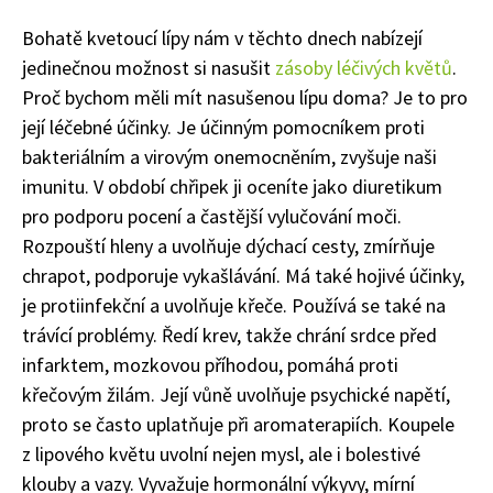
Bohatě kvetoucí lípy nám v těchto dnech nabízejí
jedinečnou možnost si nasušit
zásoby léčivých květů
.
Proč bychom měli mít nasušenou lípu doma? Je to pro
její léčebné účinky. Je účinným pomocníkem proti
bakteriálním a virovým onemocněním, zvyšuje naši
imunitu. V období chřipek ji oceníte jako diuretikum
pro podporu pocení a častější vylučování moči.
Rozpouští hleny a uvolňuje dýchací cesty, zmírňuje
chrapot, podporuje vykašlávání. Má také hojivé účinky,
je protiinfekční a uvolňuje křeče. Používá se také na
trávící problémy. Ředí krev, takže chrání srdce před
infarktem, mozkovou příhodou, pomáhá proti
křečovým žilám. Její vůně uvolňuje psychické napětí,
proto se často uplatňuje při aromaterapiích. Koupele
z lipového květu uvolní nejen mysl, ale i bolestivé
klouby a vazy. Vyvažuje hormonální výkyvy, mírní