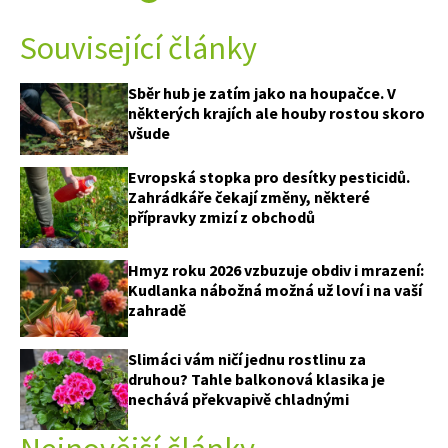
Související články
Sběr hub je zatím jako na houpačce. V
některých krajích ale houby rostou skoro
všude
Evropská stopka pro desítky pesticidů.
Zahrádkáře čekají změny, některé
přípravky zmizí z obchodů
Hmyz roku 2026 vzbuzuje obdiv i mrazení:
Kudlanka nábožná možná už loví i na vaší
zahradě
Slimáci vám ničí jednu rostlinu za
druhou? Tahle balkonová klasika je
nechává překvapivě chladnými