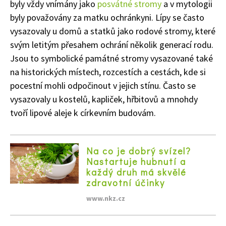
byly vždy vnímány jako
posvátné stromy
a v mytologii
byly považovány za matku ochránkyni. Lípy se často
vysazovaly u domů a statků jako rodové stromy, které
svým letitým přesahem ochrání několik generací rodu.
Jsou to symbolické památné stromy vysazované také
na historických místech, rozcestích a cestách, kde si
pocestní mohli odpočinout v jejich stínu. Často se
vysazovaly u kostelů, kapliček, hřbitovů a mnohdy
tvoří lipové aleje k církevním budovám.
Na co je dobrý svízel?
Nastartuje hubnutí a
každý druh má skvělé
zdravotní účinky
www.nkz.cz