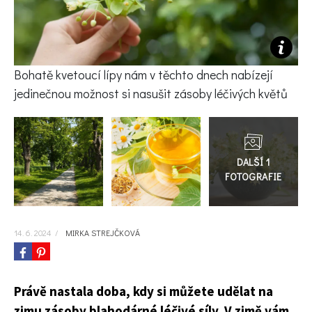
KVÍZY A TESTY
Bohatě kvetoucí lípy nám v těchto dnech nabízejí
jedinečnou možnost si nasušit zásoby léčivých květů
Přejít
do
galerie
14. 6. 2024
/
MIRKA STREJČKOVÁ
Právě nastala doba, kdy si můžete udělat na
zimu zásoby blahodárné léčivé síly. V zimě vám