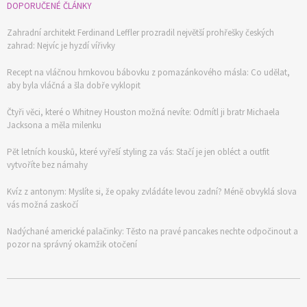
DOPORUČENÉ ČLÁNKY
Zahradní architekt Ferdinand Leffler prozradil největší prohřešky českých
zahrad: Nejvíc je hyzdí vířivky
Recept na vláčnou hrnkovou bábovku z pomazánkového másla: Co udělat,
aby byla vláčná a šla dobře vyklopit
Čtyři věci, které o Whitney Houston možná nevíte: Odmítl ji bratr Michaela
Jacksona a měla milenku
Pět letních kousků, které vyřeší styling za vás: Stačí je jen obléct a outfit
vytvoříte bez námahy
Kvíz z antonym: Myslíte si, že opaky zvládáte levou zadní? Méně obvyklá slova
vás možná zaskočí
Nadýchané americké palačinky: Těsto na pravé pancakes nechte odpočinout a
pozor na správný okamžik otočení