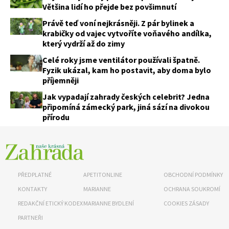
Většina lidí ho přejde bez povšimnutí
Právě teď voní nejkrásněji. Z pár bylinek a
krabičky od vajec vytvoříte voňavého andílka,
který vydrží až do zimy
Celé roky jsme ventilátor používali špatně.
Fyzik ukázal, kam ho postavit, aby doma bylo
příjemněji
Jak vypadají zahrady českých celebrit? Jedna
připomíná zámecký park, jiná sází na divokou
přírodu
PŘEDPLATNÉ
APETITONLINE
OBCHODNÍ PODMÍNKY
KONTAKTY
MARIANNE
OCHRANA SOUKROMÍ
REDAKČNÍ ETICKÝ KODEX
MARIANNE BYDLENÍ
COOKIES ZÁSADY
PARTNEŘI