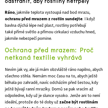
odstranit, aby rostliny netrpěly
Ráno
, jakmile teplota vystoupá nad bod mrazu,
ochranu před mrazem z rostlin sundejte
. I když
bavlna dýchá lépe než plast, rostliny potřebují
také přímé světlo a přímou cirkulaci vzduchu hned,
jakmile nebezpečí pomine.
Naše krásná zahrada
Ochrana před mrazem: Proč
netkaná textilie vyhrává
Nevím jak vy, ale já mám obzvláště ráno napilno, abych
všechno stihla. Nemám moc času na to, abych ještě
běhala po zahradě, navíc odcházím před šestou,
kdy
ještě bývají ranní mrazíky
. Domů se pak vracím až
odpoledne, kdy už je slunce vysoko. Jenže ani to není
ideální, protože do té doby už
začne být rostlinám