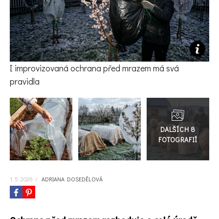
KVÍZY A TESTY
I improvizovaná ochrana před mrazem má svá
pravidla
Přejít
do
galerie
1. 5. 2026
/
ADRIANA DOSEDĚLOVÁ