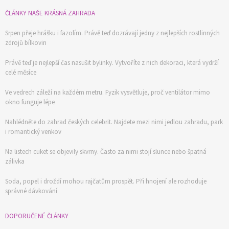
ČLÁNKY NAŠE KRÁSNÁ ZAHRADA
Srpen přeje hrášku i fazolím. Právě teď dozrávají jedny z nejlepších rostlinných
zdrojů bílkovin
Právě teď je nejlepší čas nasušit bylinky. Vytvoříte z nich dekoraci, která vydrží
celé měsíce
Ve vedrech záleží na každém metru. Fyzik vysvětluje, proč ventilátor mimo
okno funguje lépe
Nahlédněte do zahrad českých celebrit. Najdete mezi nimi jedlou zahradu, park
i romantický venkov
Na listech cuket se objevily skvrny. Často za nimi stojí slunce nebo špatná
zálivka
Soda, popel i droždí mohou rajčatům prospět. Při hnojení ale rozhoduje
správné dávkování
DOPORUČENÉ ČLÁNKY