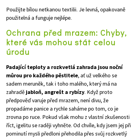
Použijte bílou netkanou textilii. Je levná, opakovaně
použitelná a funguje nejlépe.
Ochrana před mrazem: Chyby,
které vás mohou stát celou
úrodu
Padající teploty a rozkvetlá zahrada jsou noční
můrou pro každého pěstitele
, ať už velkého se
sadem meruněk, tak i toho malého, který má na
zahradě
jabloň, angrešt a rybízy
. Když proto
předpověď varuje před mrazem, není divu, že
propadáme panice a rychle saháme po tom, co je
zrovna po ruce. Pokud však mohu z vlastní zkušenosti
říct, igelitu se raději vyhněte. Od chvíle, kdy jsem jej při
pominutí mysli předloni přehodila přes svůj rozkvetlý