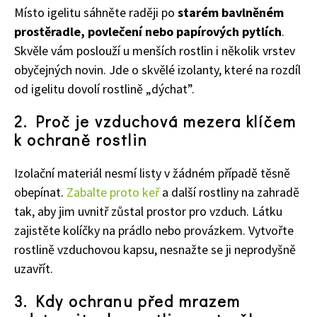
Místo igelitu sáhněte raději po
starém bavlněném
prostěradle, povlečení nebo papírových pytlích
.
Skvěle vám poslouží u menších rostlin i několik vrstev
obyčejných novin. Jde o skvělé izolanty, které na rozdíl
od igelitu dovolí rostlině „dýchat”.
2.
Proč je vzduchová mezera klíčem
k ochraně rostlin
Izolační materiál nesmí listy v žádném případě těsně
obepínat.
Zabalte proto keř
a další rostliny na zahradě
tak, aby jim uvnitř zůstal prostor pro vzduch. Látku
zajistěte kolíčky na prádlo nebo provázkem. Vytvořte
rostlině vzduchovou kapsu, nesnažte se ji neprodyšně
uzavřít.
3.
Kdy ochranu před mrazem