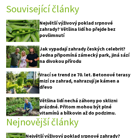
Související články
Největší výživový poklad srpnové
zahrady? Většina lidí ho přejde bez
povšimnutí
Jak vypadají zahrady českých celebrit?
Jedna připomíná zámecký park, jiná sází
na divokou přírodu
Vrací se trend ze 70. let. Betonové terasy
mizí ze zahrad, nahrazují je kámen a
dřevo
Většina lidí nechá záhony po sklizni
prázdné. Přitom mohou být plné
vitamínů a bílkovin až do podzimu.
Nejnovější články
Největší výživový poklad srpnové zahrady?