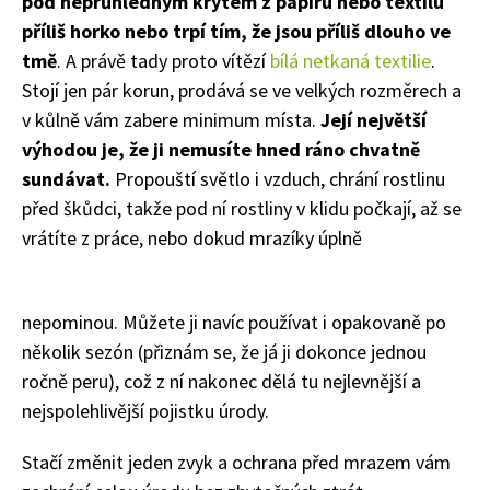
pod neprůhledným krytem z papíru nebo textilu
příliš horko nebo trpí tím, že jsou příliš dlouho ve
tmě
. A právě tady proto vítězí
bílá netkaná textilie
.
Stojí jen pár korun, prodává se ve velkých rozměrech a
v kůlně vám zabere minimum místa.
Její největší
výhodou je, že ji nemusíte hned ráno chvatně
sundávat.
Propouští světlo i vzduch, chrání rostlinu
před škůdci, takže pod ní rostliny v klidu počkají, až se
vrátíte z práce, nebo dokud mrazíky úplně
65 Kč
Objednat >
nepominou
. Můžete ji navíc používat i opakovaně po
Naše krásná zahrada Speciál
několik sezón (přiznám se, že já ji dokonce jednou
ročně peru), což z ní nakonec dělá tu nejlevnější a
nejspolehlivější pojistku úrody.
Stačí změnit jeden zvyk a ochrana před mrazem vám