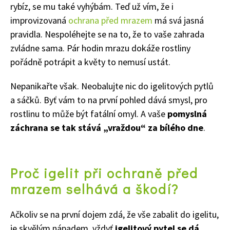
rybíz, se mu také vyhýbám. Teď už vím, že i
improvizovaná
ochrana před mrazem
má svá jasná
pravidla.
Nespoléhejte se na to, že to vaše zahrada
zvládne sama. Pár hodin mrazu dokáže rostliny
pořádně potrápit a květy to nemusí ustát.
Nepanikařte však. Neobalujte nic do igelitových pytlů
a sáčků. Byť vám to na první pohled dává smysl, pro
rostlinu to může být fatální omyl. A vaše
pomyslná
záchrana se tak stává
„vraždou“
za bílého dne
.
Proč igelit při ochraně před
mrazem selhává a škodí?
Ačkoliv se na první dojem zdá, že vše zabalit do igelitu,
je skvělým nápadem, vždyť
igelitový pytel se dá