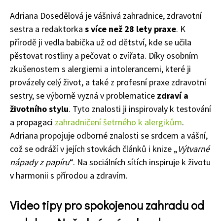
Adriana Dosedělová je vášnivá zahradnice, zdravotní
sestra a redaktorka
s více než 28 lety praxe
. K
přírodě ji vedla babička už od dětství, kde se učila
pěstovat rostliny a pečovat o zvířata. Díky osobním
zkušenostem s alergiemi a intolerancemi, které ji
provázely celý život, a také z profesní praxe zdravotní
sestry, se výborně vyzná v problematice
zdraví a
životního stylu
. Tyto znalosti ji inspirovaly k testování
a propagaci
zahradničení šetrného k alergikům
.
Adriana propojuje odborné znalosti se srdcem a vášní,
což se odráží v jejích stovkách článků i knize „
Výtvarné
nápady z papíru
“. Na sociálních sítích inspiruje k životu
v harmonii s přírodou a zdravím.
Video tipy pro spokojenou zahradu od