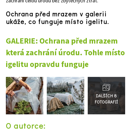
zachrání celou úrodu bez zbytečných ztrát.
Ochrana před mrazem v galerii
ukáže, co funguje místo igelitu.
GALERIE: Ochrana před mrazem
která zachrání úrodu. Tohle místo
igelitu opravdu funguje
Přejít
do
galerie
74 Kč
Objednat >
O autorce: