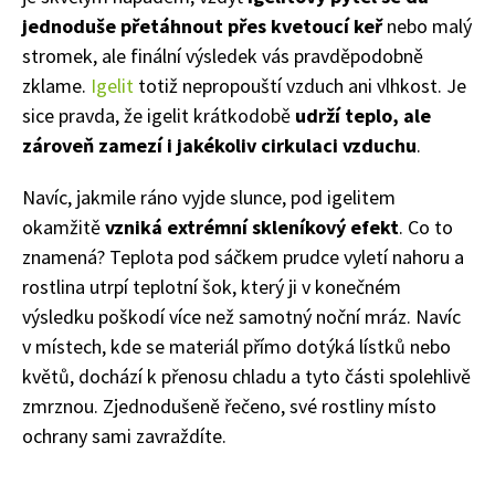
jednoduše přetáhnout přes kvetoucí keř
nebo malý
stromek, ale finální výsledek vás pravděpodobně
zklame.
Igelit
totiž nepropouští vzduch ani vlhkost. Je
sice pravda, že igelit krátkodobě
udrží teplo, ale
zároveň zamezí i jakékoliv cirkulaci vzduchu
.
Navíc, jakmile ráno vyjde slunce, pod igelitem
okamžitě
vzniká extrémní skleníkový efekt
. Co to
znamená? Teplota pod sáčkem prudce vyletí nahoru a
rostlina utrpí teplotní šok, který ji v konečném
výsledku poškodí více než samotný noční mráz. Navíc
v místech, kde se materiál přímo dotýká lístků nebo
květů, dochází k přenosu chladu a tyto části spolehlivě
zmrznou. Zjednodušeně řečeno, své rostliny místo
ochrany sami zavraždíte.