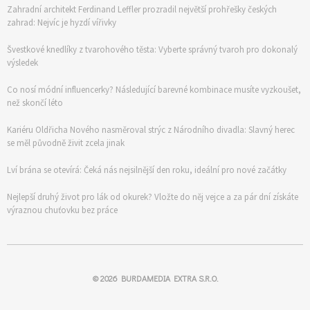
Zahradní architekt Ferdinand Leffler prozradil největší prohřešky českých
zahrad: Nejvíc je hyzdí vířivky
Švestkové knedlíky z tvarohového těsta: Vyberte správný tvaroh pro dokonalý
výsledek
Co nosí módní influencerky? Následující barevné kombinace musíte vyzkoušet,
než skončí léto
Kariéru Oldřicha Nového nasměroval strýc z Národního divadla: Slavný herec
se měl původně živit zcela jinak
Lví brána se otevírá: Čeká nás nejsilnější den roku, ideální pro nové začátky
Nejlepší druhý život pro lák od okurek? Vložte do něj vejce a za pár dní získáte
výraznou chuťovku bez práce
© 2026
BURDAMEDIA EXTRA S.R.O.