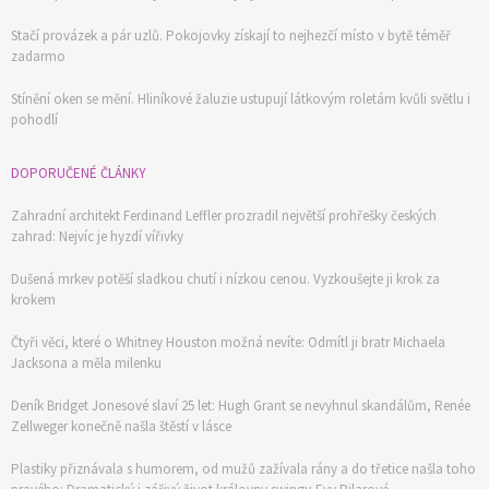
Stačí provázek a pár uzlů. Pokojovky získají to nejhezčí místo v bytě téměř
zadarmo
Stínění oken se mění. Hliníkové žaluzie ustupují látkovým roletám kvůli světlu i
pohodlí
DOPORUČENÉ ČLÁNKY
Zahradní architekt Ferdinand Leffler prozradil největší prohřešky českých
zahrad: Nejvíc je hyzdí vířivky
Dušená mrkev potěší sladkou chutí i nízkou cenou. Vyzkoušejte ji krok za
krokem
Čtyři věci, které o Whitney Houston možná nevíte: Odmítl ji bratr Michaela
Jacksona a měla milenku
Deník Bridget Jonesové slaví 25 let: Hugh Grant se nevyhnul skandálům, Renée
Zellweger konečně našla štěstí v lásce
Plastiky přiznávala s humorem, od mužů zažívala rány a do třetice našla toho