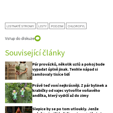
LISTNATÉ STROMY
LISTY
PODZIM
CHLOROFYL
Vstup do diskuze
Související články
74 Kč
Pár provázků, několik uzlů a pokoj bude
vypadat úplně jinak. Tenhle nápad si
Objednat >
zamilovaly tisíce lidí
Právě teď voní nejkrásněji. Z pár bylinek a
krabičky od vajec vytvoříte voňavého
andílka, který vydrží až do zimy
Slepice by se po tom utloukly. Jenže