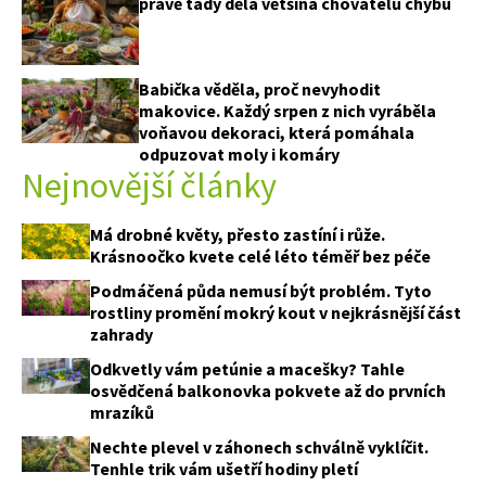
právě tady dělá většina chovatelů chybu
Babička věděla, proč nevyhodit
makovice. Každý srpen z nich vyráběla
voňavou dekoraci, která pomáhala
odpuzovat moly i komáry
Nejnovější články
Má drobné květy, přesto zastíní i růže.
Krásnoočko kvete celé léto téměř bez péče
Podmáčená půda nemusí být problém. Tyto
rostliny promění mokrý kout v nejkrásnější část
zahrady
Odkvetly vám petúnie a macešky? Tahle
osvědčená balkonovka pokvete až do prvních
mrazíků
Nechte plevel v záhonech schválně vyklíčit.
Tenhle trik vám ušetří hodiny pletí