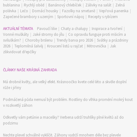
bublanina
|
Rychlý oběd
|
Banánový chlebíček
|
Zálivky na salát
|
Zelná
polévka
|
Lečo
|
Domácí housky
|
Fazolky na smetaně
|
Vepřová panenka
|
Zapečené brambory s uzeným
|
Sportovní nápoj
|
Recepty s rybízem
AKTUÁLNÍ TÉMATA
Pavoučí lilie
|
Chaty a chalupy
|
Inspirace a tvoření
|
Vonné muškáty
|
Jaké stromy do jílu
|
Co opravdu funguje proti mšicím a
sviluškám?
|
Choroby brslenu
|
Trendy barva pro 2026
|
Svátky a prázdniny
2026
|
Teplomilná šalvěj
|
Kroucení listů u rajčat
|
Mitrovnička
|
Jak
zlikvidovat dřepčíky
ČLÁNKY NAŠE KRÁSNÁ ZAHRADA
Má drobné květy, ale velký efekt. Krásnoočko kvete celé léto a skvěle doplní
růže i jiřiny
Podmáčená půda nemusí být problém. Rostliny do vlhka promění mokrý kout
v rozkvetlý záhon
Odkvetly vám petúnie a macešky? Verbena udrží truhlíky plné květů až do
podzimu
Nechte plevel schválně vyklíčit. Záhony vydrží mnohem déle bez plevele