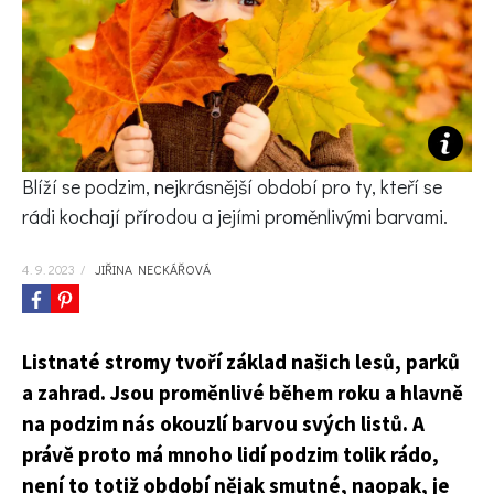
KVÍZY A TESTY
Blíží se podzim, nejkrásnější období pro ty, kteří se
rádi kochají přírodou a jejími proměnlivými barvami.
4. 9. 2023
/
JIŘINA NECKÁŘOVÁ
Listnaté stromy tvoří základ našich lesů, parků
a zahrad. Jsou proměnlivé během roku a hlavně
na podzim nás okouzlí barvou svých listů. A
právě proto má mnoho lidí podzim tolik rádo,
není to totiž období nějak smutné, naopak, je