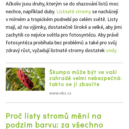
Ačkoliv jsou druhy, kterým se do shazování listů moc
nechce, například duby.
Listnaté stromy
se nacházejí
v mírném a tropickém podnebí po celém světě. Listy
mají, až na výjimky, dostatečně široké a velké, aby jimi
zachytili co nejvíce světla pro fotosyntézu. Aby právě
fotosyntéza probíhala bez problémů a také pro svůj
zdravý růst, vyžadují listnaté stromy dostatek
vody.
Škumpa může být ve vaší
zahradě velmi nebezpečná:
takto se jí zbavíte
www.nkz.cz
Proč listy stromů mění na
podzim barvu: za všechno