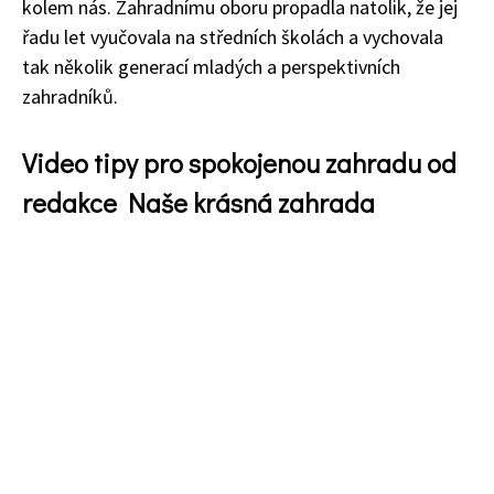
kolem nás. Zahradnímu oboru propadla natolik, že jej
řadu let vyučovala na středních školách a vychovala
tak několik generací mladých a perspektivních
zahradníků.
65 Kč
Video tipy pro spokojenou zahradu od
Objednat >
Naše krásná zahrada Speciál
redakce Naše krásná zahrada