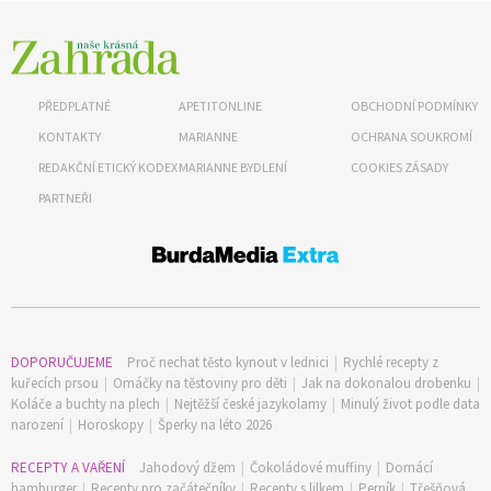
PŘEDPLATNÉ
APETITONLINE
OBCHODNÍ PODMÍNKY
KONTAKTY
MARIANNE
OCHRANA SOUKROMÍ
REDAKČNÍ ETICKÝ KODEX
MARIANNE BYDLENÍ
COOKIES ZÁSADY
PARTNEŘI
DOPORUČUJEME
Proč nechat těsto kynout v lednici
|
Rychlé recepty z
kuřecích prsou
|
Omáčky na těstoviny pro děti
|
Jak na dokonalou drobenku
|
Koláče a buchty na plech
|
Nejtěžší české jazykolamy
|
Minulý život podle data
narození
|
Horoskopy
|
Šperky na léto 2026
RECEPTY A VAŘENÍ
Jahodový džem
|
Čokoládové muffiny
|
Domácí
hamburger
|
Recepty pro začátečníky
|
Recepty s lilkem
|
Perník
|
Třešňová