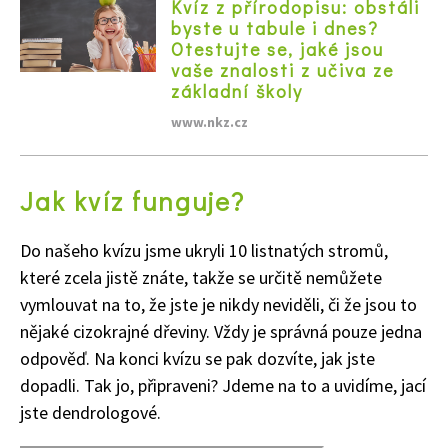
Kvíz z přírodopisu: obstáli
byste u tabule i dnes?
Otestujte se, jaké jsou
vaše znalosti z učiva ze
základní školy
www.nkz.cz
Jak kvíz funguje?
Do našeho kvízu jsme ukryli 10 listnatých stromů,
které zcela jistě znáte, takže se určitě nemůžete
vymlouvat na to, že jste je nikdy neviděli, či že jsou to
nějaké cizokrajné dřeviny. Vždy je správná pouze jedna
odpověď. Na konci kvízu se pak dozvíte, jak jste
dopadli. Tak jo, připraveni? Jdeme na to a uvidíme, jací
jste dendrologové.